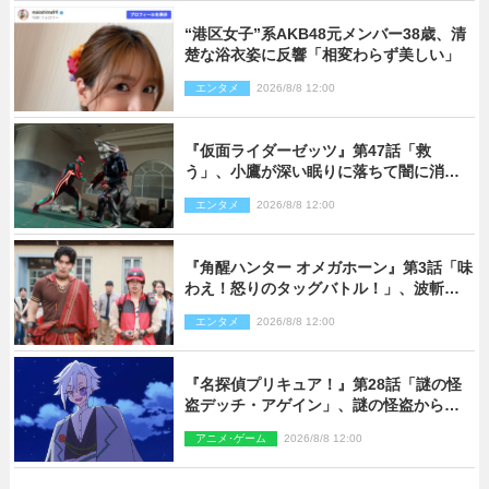
“港区女子”系AKB48元メンバー38歳、清
楚な浴衣姿に反響「相変わらず美しい」
エンタメ
2026/8/8 12:00
『仮面ライダーゼッツ』第47話「救
う」、小鷹が深い眠りに落ちて闇に消え
る…？
エンタメ
2026/8/8 12:00
『角醒ハンター オメガホーン』第3話「味
わえ！怒りのタッグバトル！」、波斬の
ギリコがハンターバトルを挑んできた！
エンタメ
2026/8/8 12:00
『名探偵プリキュア！』第28話「謎の怪
盗デッチ・アゲイン」、謎の怪盗から不
思議な予告状が届く
アニメ･ゲーム
2026/8/8 12:00