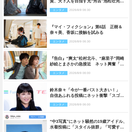
賀、天下人を目指す兄“秀吉”池松壮亮
と“清須会議”へ
エンタメ
2026/8/9 06:30
『マイ・フィクション』第6話 正樹＆
奈々美、香坂に接触を試みる
エンタメ
2026/8/9 06:30
『告白』“爽太”松村北斗、“麻里子”岡崎
紗絵とまさかの急接近 ネット興奮「そ
の反応は」「いいの!?」（ネタバレあ
エンタメ
2026/8/9 06:00
り）
鈴木奈々「今が一番バスト大きい！」
自信あふれる投稿にネット衝撃「スゴ
イ」「写真集を出して欲しい」
エンタメ
2026/8/9 06:00
“中3写真”にネット騒然の19歳アイドル、
水着投稿に「スタイル抜群」「可愛すぎ