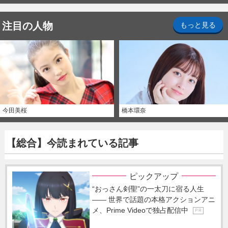
注目の人物
もっと見る
今田美桜
橋本環奈
【総合】今読まれている記事
ピックアップ
“おっさん剣聖”の一太刀に宿る人生
―― 世界で話題の本格アクションアニ
メ、Prime Videoで独占配信中
P R