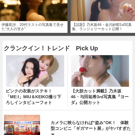
伊藤彩沙、20代ラストの写真集で見せ
【話題】乃木坂46・金川紗耶1st写真
た“大人の甘さ”
集、ランジェリーカット公開！
クランクイン！トレンド Pick Up
ピンクの衣装がステキ！
【大胆カット満載】乃木坂
「ME:I」MIU＆KEIKO撮り下
46・与田祐希3rd写真集『ヨー
ろしインタビューフォト
ダ』公開カット
カメラに映らなければ“盗み”OK！ 体験
型コンビニ「ギガマート展」がヤバすぎた
ｗ