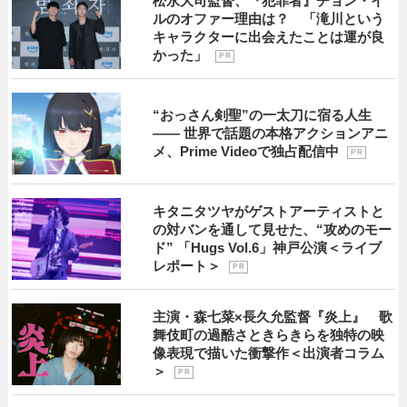
松永大司監督、『犯罪者』チョン・イ
ルのオファー理由は？ 「滝川という
キャラクターに出会えたことは運が良
かった」
P R
“おっさん剣聖”の一太刀に宿る人生
―― 世界で話題の本格アクションアニ
メ、Prime Videoで独占配信中
P R
キタニタツヤがゲストアーティストと
の対バンを通して見せた、“攻めのモー
ド” 「Hugs Vol.6」神戸公演＜ライブ
レポート＞
P R
主演・森七菜×長久允監督『炎上』 歌
舞伎町の過酷さときらきらを独特の映
像表現で描いた衝撃作＜出演者コラム
＞
P R