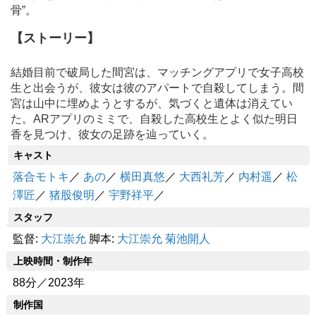
骨”。
【ストーリー】
結婚目前で破局した間宮は、マッチングアプリで女子高校
生と出会うが、彼女は彼のアパートで自殺してしまう。間
宮は山中に埋めようとするが、気づくと遺体は消えてい
た。ARアプリのミミで、自殺した高校生とよく似た明日
香を見つけ、彼女の足跡を辿っていく。
キャスト
落合モトキ
／
あの
／
横田真悠
／
大西礼芳
／
内村遥
／
松
澤匠
／
猪股俊明
／
宇野祥平
／
スタッフ
監督:
大江崇允
脚本:
大江崇允
菊池開人
上映時間・制作年
88分／2023年
制作国