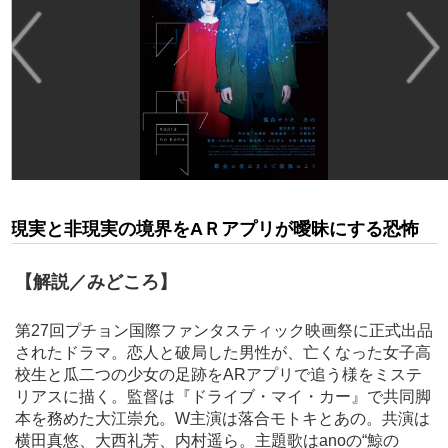
現実と非現実の境界をAＲアプリが曖昧にする恐怖
【解説／みどころ】
第27回プチョン国際ファンタスティック映画祭に正式出品
されたドラマ。恋人と破局した男性が、亡くなった女子高
校生と瓜二つの少女の足跡をARアプリで追う様をミステ
リアスに描く。監督は『ドライブ・マイ・カー』で共同脚
本を務めた大江崇允。W主演は落合モトキとあの。共演は
横田真悠、大西礼芳、内村遥ら。主題歌はanoの“鯨の