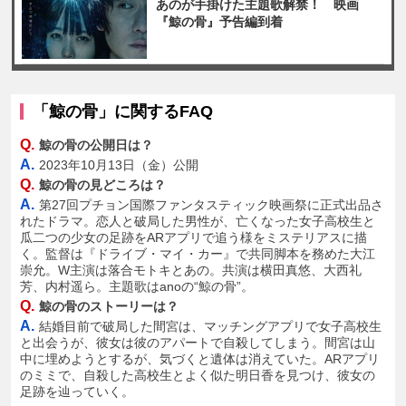
あのが手掛けた主題歌解禁！ 映画
『鯨の骨』予告編到着
「鯨の骨」に関するFAQ
Q.
鯨の骨の公開日は？
A.
2023年10月13日（金）公開
Q.
鯨の骨の見どころは？
A.
第27回プチョン国際ファンタスティック映画祭に正式出品さ
れたドラマ。恋人と破局した男性が、亡くなった女子高校生と
瓜二つの少女の足跡をARアプリで追う様をミステリアスに描
く。監督は『ドライブ・マイ・カー』で共同脚本を務めた大江
崇允。W主演は落合モトキとあの。共演は横田真悠、大西礼
芳、内村遥ら。主題歌はanoの“鯨の骨”。
Q.
鯨の骨のストーリーは？
A.
結婚目前で破局した間宮は、マッチングアプリで女子高校生
と出会うが、彼女は彼のアパートで自殺してしまう。間宮は山
中に埋めようとするが、気づくと遺体は消えていた。ARアプリ
のミミで、自殺した高校生とよく似た明日香を見つけ、彼女の
足跡を辿っていく。