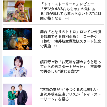
『トイ・ストーリー５』レビュー
「デジタルVSおもちゃ」の先にあ
る“時が流れても変わらないもの”に目
頭が熱くなる
P R
舞台『となりのトトロ』ロンドン公演
を観劇できる特別企画！ ローチケ
［旅行］海外航空券取扱スタート記念
で実施
P R
鎮西寿々歌「お芝居を辞めようと思っ
てからの再スタートだった」 主演作
で再会した“演じる喜び”
“本当の友だち”をつくるのは難しい
唐沢寿明＆広瀬アリスが『トイ・スト
ーリー５』を語る