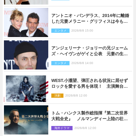
アントニオ・バンデラス、2014年に離婚
した元妻メラニー・グリフィスは今も
「親友の一人」
エンタメ
2026/8/8 15:00
アンジェリーナ・ジョリーの兄ジェーム
ズ・ヘイヴンがゲイと公表 元妻の生配
信で明らかに
エンタメ
2026/8/8 14:00
WEST.小瀧望、弾圧される状況に屈せず
ロックを愛する男を体現！ 主演舞台
『ロックンロール』ビジュアル解禁
演劇
2026/8/8 12:00
トム・ハンクス製作総指揮『第二次世界
大戦全史』 ノルマンディー上陸の壮絶
な戦場を収めた特別映像解禁
海外ドラマ
2026/8/8 12:00