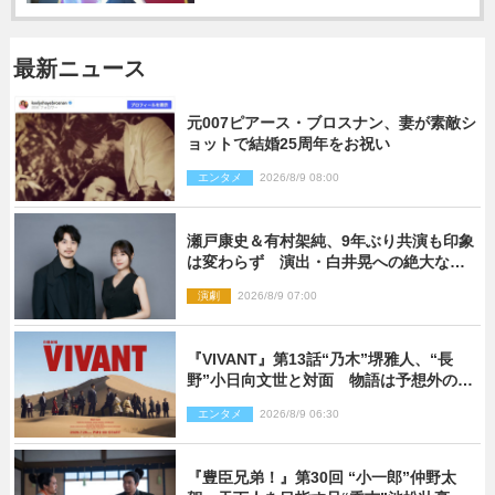
最新ニュース
元007ピアース・ブロスナン、妻が素敵シ
ョットで結婚25周年をお祝い
エンタメ
2026/8/9 08:00
瀬戸康史＆有村架純、9年ぶり共演も印象
は変わらず 演出・白井晃への絶大なる
信頼を胸に舞台『キュー』に挑む
演劇
2026/8/9 07:00
『VIVANT』第13話“乃木”堺雅人、“長
野”小日向文世と対面 物語は予想外の展
開へ
エンタメ
2026/8/9 06:30
『豊臣兄弟！』第30回 “小一郎”仲野太