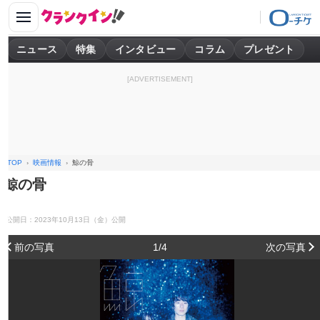
ニュース
特集
インタビュー
コラム
プレゼント
[ADVERTISEMENT]
TOP
映画情報
鯨の骨
鯨の骨
公開日：2023年10月13日（金）公開
前の写真
1/4
次の写真