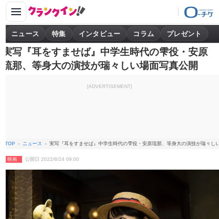
ニュース
特集
インタビュー
コラム
プレゼント
実写『耳をすませば』中学生時代の雫役・安原
琉那、等身大の演技が瑞々しい場面写真公開
[ADVERTISEMENT]
TOP
ニュース
実写『耳をすませば』中学生時代の雫役・安原琉那、等身大の演技が瑞々し
映画
公開日 2022/8/24 09:00