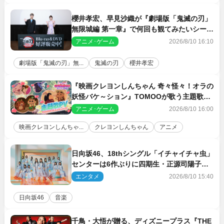
櫻井孝宏、早見沙織が『劇場版「鬼滅の刃」
無限城編 第一章』で何回も観てみたいシーン
とは？ イベントレポート到着
アニメ･ゲーム
2026/8/10 16:10
劇場版「鬼滅の刃」無...
鬼滅の刃
櫻井孝宏
『映画クレヨンしんちゃん 奇々怪々！オラの
妖怪バケ～ション』TOMOOが歌う主題歌
「大人になったら」PV解禁
アニメ･ゲーム
2026/8/10 16:00
映画クレヨンしんちゃ...
クレヨンしんちゃん
アニメ
日向坂46、18thシングル「イチャイチャ虫」
センターは6作ぶりに四期生・正源司陽子
新ビジュアル解禁
エンタメ
2026/8/10 15:40
日向坂46
音楽
千鳥・大悟が贈る、ディズニープラス『THE