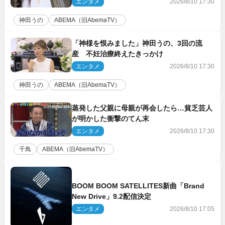
エンタメ
2026/8/10 17:30
神田うの
ABEMA（旧AbemaTV）
「神様を恨みました」神田うの、3回の流
産 不妊治療終えたきっかけ
エンタメ
2026/8/10 17:30
神田うの
ABEMA（旧AbemaTV）
蒸発した父親に母親が再会したら…貧乏芸人
が明かした衝撃のてん末
エンタメ
2026/8/10 17:30
千鳥
ABEMA（旧AbemaTV）
BOOM BOOM SATELLITES新曲「Brand
New Drive」9.2配信決定
エンタメ
2026/8/10 17:05