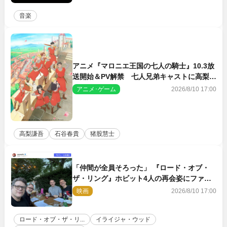
音楽
アニメ『マロニエ王国の七人の騎士』10.3放
送開始＆PV解禁 七人兄弟キャストに高梨謙
吾、川島零士ら
アニメ･ゲーム
2026/8/10 17:00
高梨謙吾
石谷春貴
猪股慧士
「仲間が全員そろった」 『ロード・オブ・
ザ・リング』ホビット4人の再会姿にファン
感激
映画
2026/8/10 17:00
ロード・オブ・ザ・リ...
イライジャ・ウッド