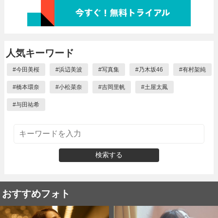
人気キーワード
#
今田美桜
#
浜辺美波
#
写真集
#
乃木坂46
#
有村架純
#
橋本環奈
#
小松菜奈
#
吉岡里帆
#
土屋太鳳
#
与田祐希
検索する
おすすめフォト