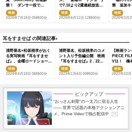
禁！ ダンサー役で
で7.10より2週連続放送決
禁 追加キ
NOSUKEも出演
定！
名・寛一郎
映画
映画
映画
2026年7月16日 05時00分
2026年6月12日 12時00分
2026年3月2
›
耳をすませば の関連記事
清野菜名×松坂桃李がおく
清野菜名、松坂桃李のコメ
【映画ラン
る実写映画『耳をすませ
ント入り予告編公開 映画
PIECE FI
ば』、金曜ロードショーで
『耳をすませば』2．22ブ
V11！ 
5.10地上波初放送！
ルーレイ＆DVD発売決定
ラダ探し』
映画
映画
映画
『耳をすま
2024年4月19日 06時00分
2023年1月6日 00時00分
2022年10月
進！
ピックアップ
“おっさん剣聖”の一太刀に宿る人生
―― 世界で話題の本格アクションアニ
メ、Prime Videoで独占配信中
P R