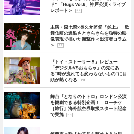
ド” 「Hugs Vol.6」神戸公演＜ライブ
レポート＞
P R
主演・森七菜×長久允監督『炎上』 歌
舞伎町の過酷さときらきらを独特の映
像表現で描いた衝撃作＜出演者コラム
＞
P R
『トイ・ストーリー５』レビュー
「デジタルVSおもちゃ」の先にあ
る“時が流れても変わらないもの”に目
頭が熱くなる
P R
舞台『となりのトトロ』ロンドン公演
を観劇できる特別企画！ ローチケ
［旅行］海外航空券取扱スタート記念
で実施
P R