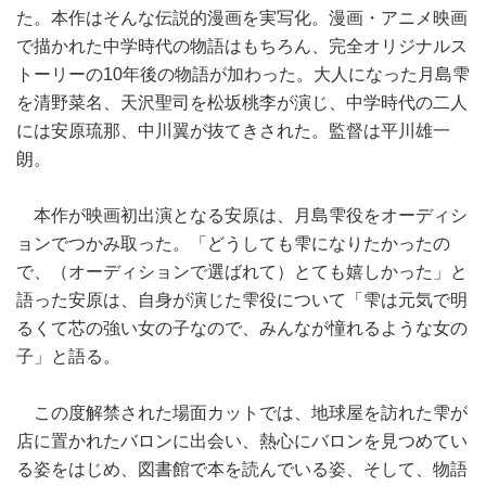
た。本作はそんな伝説的漫画を実写化。漫画・アニメ映画
で描かれた中学時代の物語はもちろん、完全オリジナルス
トーリーの10年後の物語が加わった。大人になった月島雫
を清野菜名、天沢聖司を松坂桃李が演じ、中学時代の二人
には安原琉那、中川翼が抜てきされた。監督は平川雄一
朗。
本作が映画初出演となる安原は、月島雫役をオーディシ
ョンでつかみ取った。「どうしても雫になりたかったの
で、（オーディションで選ばれて）とても嬉しかった」と
語った安原は、自身が演じた雫役について「雫は元気で明
るくて芯の強い女の子なので、みんなが憧れるような女の
子」と語る。
この度解禁された場面カットでは、地球屋を訪れた雫が
店に置かれたバロンに出会い、熱心にバロンを見つめてい
る姿をはじめ、図書館で本を読んでいる姿、そして、物語