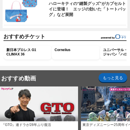
ハローキティの“縫製グッズ”がカプセルト
イに登場！ エッジの効いた「トートバッ
グ」など展開
おすすめチケット
新日本プロレス G1
Cornelius
ユニバーサル・
CLIMAX 36
ジャパン「ハロ
ホラー・ナイト 
ナイト～パス」
おすすめ動画
もっと見る
『GTO』連ドラが28年ぶり復活
東京ディズニーシー25周年イ