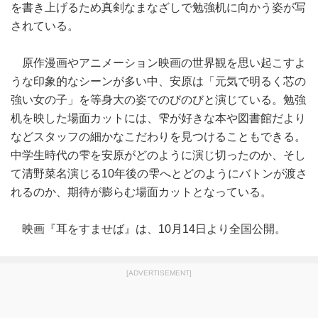
を書き上げるため真剣なまなざしで勉強机に向かう姿が写
されている。
原作漫画やアニメーション映画の世界観を思い起こすよ
うな印象的なシーンが多い中、安原は「元気で明るく芯の
強い女の子」を等身大の姿でのびのびと演じている。勉強
机を映した場面カットには、雫が好きな本や図書館だより
などスタッフの細かなこだわりを見つけることもできる。
中学生時代の雫を安原がどのように演じ切ったのか、そし
て清野菜名演じる10年後の雫へとどのようにバトンが渡さ
れるのか、期待が膨らむ場面カットとなっている。
映画『耳をすませば』は、10月14日より全国公開。
[ADVERTISEMENT]