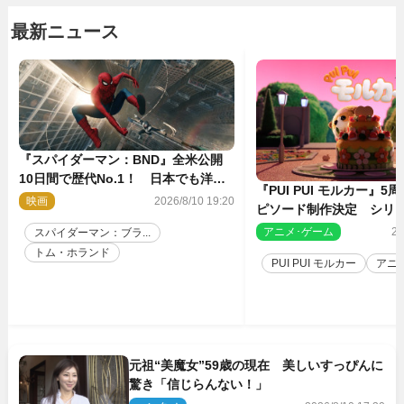
最新ニュース
『スパイダーマン：BND』全米公開
10日間で歴代No.1！ 日本でも洋画
『PUI PUI モルカー』
実写最速で興収30億円突破
映画
2026/8/10 19:20
ピソード制作決定 シリ
親・見里朝希監督が復帰
アニメ･ゲーム
20
スパイダーマン：ブラ...
トム・ホランド
PUI PUI モルカー
アニ
元祖“美魔女”59歳の現在 美しいすっぴんに
驚き「信じらんない！」