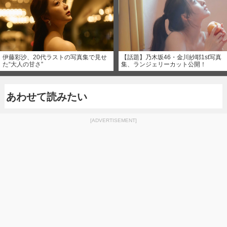
伊藤彩沙、20代ラストの写真集で見せ
【話題】乃木坂46・金川紗耶1st写真
た“大人の甘さ”
集、ランジェリーカット公開！
あわせて読みたい
[ADVERTISEMENT]