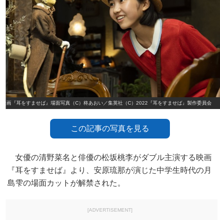
映画『耳をすませば』場面写真（C）柊あおい／集英社（C）2022『耳をすませば』製作委員会
この記事の写真を見る
女優の清野菜名と俳優の松坂桃李がダブル主演する映画
『耳をすませば』より、安原琉那が演じた中学生時代の月
島雫の場面カットが解禁された。
[ADVERTISEMENT]