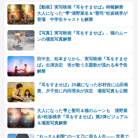
【動画】実写映画『耳をすませば』特報解禁
大人になった“雫”清野菜名＆“聖司”松坂桃李が
登場 中学生キャストも解禁
【写真】実写映画『耳をすませば』、猫のムー
ンの場面写真解禁
田中圭、松本まりから、実写映画『耳をすませ
ば』出演決定 杏が歌う主題歌が流れる本予告
解禁
『耳をすませば』25歳になった杉村役に⼭⽥裕
貴、⼣⼦役に内⽥理央が決定 場面写真も公開
大人になった雫と聖司＆猫のムーンも 清野菜
名×松坂桃李『耳をすませば』第2弾ビジュアル
＆場面写真解禁
“おっさん剣聖”の一太刀に宿る人生―― 世界で