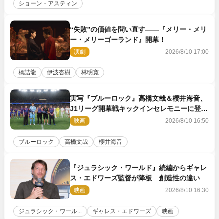
ショーン・アスティン
“失敗”の価値を問い直す――『メリー・メリ
ー・メリーゴーランド』開幕！
演劇
2026/8/10 17:00
橋詰龍
伊波杏樹
林明寛
実写『ブルーロック』高橋文哉＆櫻井海音、
J1リーグ開幕戦キックインセレモニーに登場
＆喜びの声到着
映画
2026/8/10 16:50
ブルーロック
高橋文哉
櫻井海音
『ジュラシック・ワールド』続編からギャレ
ス・エドワーズ監督が降板 創造性の違い
映画
2026/8/10 16:30
ジュラシック・ワール...
ギャレス・エドワーズ
映画