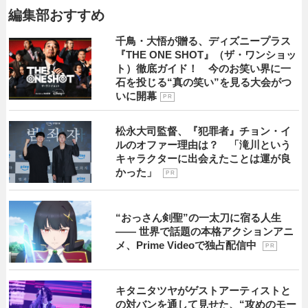
編集部おすすめ
千鳥・大悟が贈る、ディズニープラス
『THE ONE SHOT』（ザ・ワンショッ
ト）徹底ガイド！ 今のお笑い界に一
石を投じる“真の笑い”を見る大会がつ
いに開幕
P R
松永大司監督、『犯罪者』チョン・イ
ルのオファー理由は？ 「滝川という
キャラクターに出会えたことは運が良
かった」
P R
“おっさん剣聖”の一太刀に宿る人生
―― 世界で話題の本格アクションアニ
メ、Prime Videoで独占配信中
P R
キタニタツヤがゲストアーティストと
の対バンを通して見せた、“攻めのモー