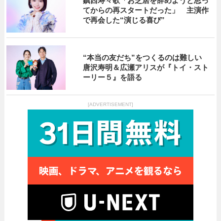
鎮西寿々歌「お芝居を辞めようと思っ
てからの再スタートだった」 主演作
で再会した“演じる喜び”
“本当の友だち”をつくるのは難しい
唐沢寿明＆広瀬アリスが『トイ・スト
ーリー５』を語る
[ADVERTISEMENT]