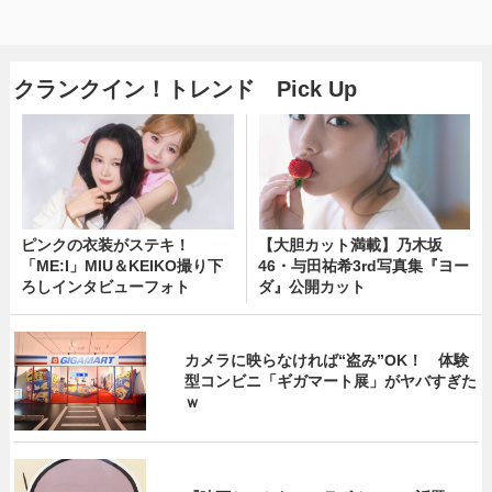
クランクイン！トレンド Pick Up
ピンクの衣装がステキ！
【大胆カット満載】乃木坂
「ME:I」MIU＆KEIKO撮り下
46・与田祐希3rd写真集『ヨー
ろしインタビューフォト
ダ』公開カット
カメラに映らなければ“盗み”OK！ 体験
型コンビニ「ギガマート展」がヤバすぎた
ｗ