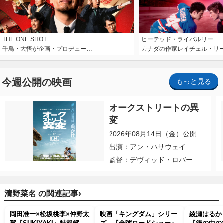
THE ONE SHOT
ヒーテッド・ライバルリー
千鳥・大悟が企画・プロデュー…
カナダの作家レイチェル・リ
今週公開の映画
もっと見る
オークストリートの異
変
2026年08月14日（金）公開
出演：アン・ハサウェイ
監督：デヴィッド・ロバー
ト・ミッチェル
›
清野菜名 の関連記事
岡田准一×松坂桃李×仲野太
映画「キングダム」シリー
綾瀬はるか
賀『SUKIYAKI』特報解
ズ、『金曜ロードショー』
『箱の中の