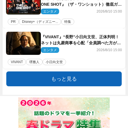
ONE SHOT』（ザ・ワンショット）徹底ガイ
ド！ 今のお笑い界に一石を投じる“真の笑
エンタメ
2026/8/10 15:00
い”を見る大会がついに開幕
PR
Disney+（ディズニー...
特集
『VIVANT』“長野”小日向文世、正体判明！
ネットは丸菱商事を心配「全員調べた方がい
い」「魔境すぎん？？」
エンタメ
2026/8/10 15:00
VIVANT
堺雅人
小日向文世
もっと見る