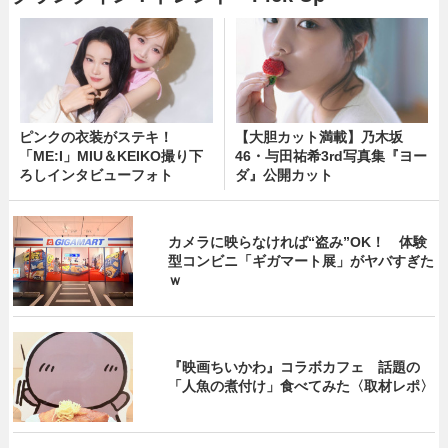
ピンクの衣装がステキ！
【大胆カット満載】乃木坂
「ME:I」MIU＆KEIKO撮り下
46・与田祐希3rd写真集『ヨー
ろしインタビューフォト
ダ』公開カット
カメラに映らなければ“盗み”OK！ 体験
型コンビニ「ギガマート展」がヤバすぎた
ｗ
『映画ちいかわ』コラボカフェ 話題の
「人魚の煮付け」食べてみた〈取材レポ〉