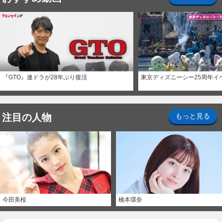
『GTO』連ドラが28年ぶり復活
東京ディズニーシー25周年イ
注目の人物
もっと見る
今田美桜
橋本環奈