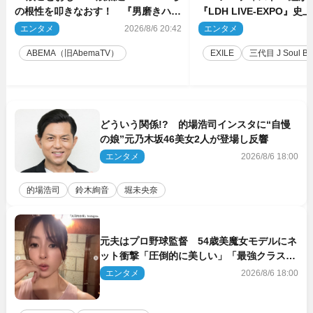
の根性を叩きなおす！ 『男磨きハウ
『LDH LIVE‐EXPO』
ス』第2弾コーチ陣発表
技場で開催決定
エンタメ
2026/8/6 20:42
エンタメ
2
ABEMA（旧AbemaTV）
EXILE
三代目 J Soul Brot
どういう関係!? 的場浩司インスタに“自慢
の娘”元乃木坂46美女2人が登場し反響
エンタメ
2026/8/6 18:00
的場浩司
鈴木絢音
堀未央奈
元夫はプロ野球監督 54歳美魔女モデルにネ
ット衝撃「圧倒的に美しい」「最強クラス」
「うっとり」
エンタメ
2026/8/6 18:00