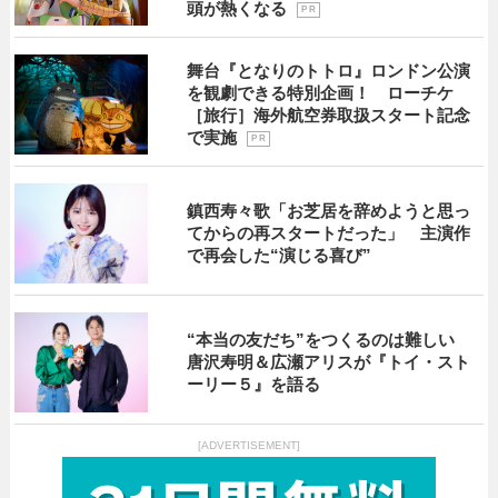
頭が熱くなる
P R
舞台『となりのトトロ』ロンドン公演
を観劇できる特別企画！ ローチケ
［旅行］海外航空券取扱スタート記念
で実施
P R
鎮西寿々歌「お芝居を辞めようと思っ
てからの再スタートだった」 主演作
で再会した“演じる喜び”
“本当の友だち”をつくるのは難しい
唐沢寿明＆広瀬アリスが『トイ・スト
ーリー５』を語る
[ADVERTISEMENT]