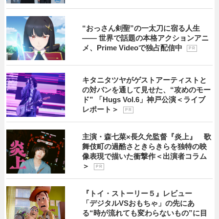
“おっさん剣聖”の一太刀に宿る人生
―― 世界で話題の本格アクションアニ
メ、Prime Videoで独占配信中
P R
キタニタツヤがゲストアーティストと
の対バンを通して見せた、“攻めのモー
ド” 「Hugs Vol.6」神戸公演＜ライブ
レポート＞
P R
主演・森七菜×長久允監督『炎上』 歌
舞伎町の過酷さときらきらを独特の映
像表現で描いた衝撃作＜出演者コラム
＞
P R
『トイ・ストーリー５』レビュー
「デジタルVSおもちゃ」の先にあ
る“時が流れても変わらないもの”に目