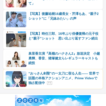
て」
【写真】後藤祐樹16歳長女・芹澤もあ、“親子2
ショット”に「兄妹みたい」の声
【写真】時任三郎、16年ぶり俳優復帰の元子役
と“親子”ショット 思い出ぶり返すファン続出
泉里香主演『高嶺のハナさん2』放送決定 小越
勇輝、香音、猪塚健太らレギュラーキャストも
続投
“おっさん剣聖”の一太刀に宿る人生―― 世界で
話題の本格アクションアニメ、Prime Videoで
独占配信中
P R