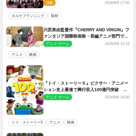
ン・ワークショップ2026」レポート【最終
演劇
2026/8/6 17:00
日】
ネルケプランニング
取材
川尻将由監督作『CHERRY AND VIRGIN』フ
ァンタジア国際映画祭・長編アニメ部門で観
客賞・金賞受賞！
アニメ･ゲーム
2026/8/6 16:15
アニメ
映画
『トイ・ストーリー５』ピクサー・アニメー
ション史上最速で興行収入100億円突破 シ
リーズNo.1興収が目前
アニメ･ゲーム
2026/8/6 16:00
トイ・ストーリー5
アニメ
映画