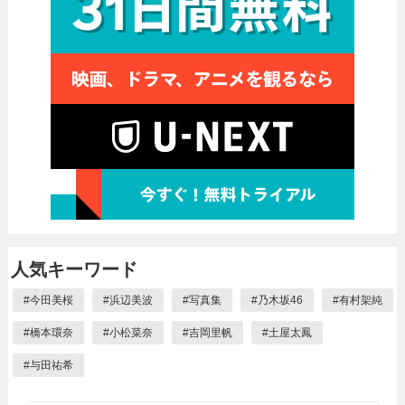
人気キーワード
#
今田美桜
#
浜辺美波
#
写真集
#
乃木坂46
#
有村架純
#
橋本環奈
#
小松菜奈
#
吉岡里帆
#
土屋太鳳
#
与田祐希