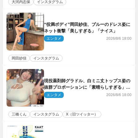
大河内志保
インスタグラム
“役満ボディ”岡田紗佳、ブルーのドレス姿に
ネット衝撃「美しすぎる」「ナイス」
エンタメ
2026/8/6 18:00
岡田紗佳
インスタグラム
現役薬剤師グラドル、白ミニ丈トップス姿の
抜群プロポーションに「素晴らしすぎる」
「すっっっご！」とネット絶賛
エンタメ
2026/8/6 18:00
三橋くん
インスタグラム
X（旧ツイッター）