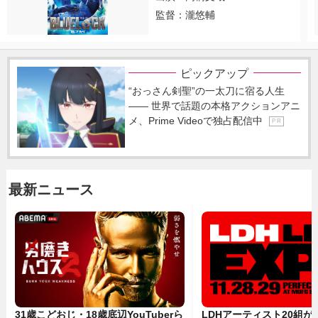
監督：瀧悠輔
ピックアップ
“おっさん剣聖”の一太刀に宿る人生
―― 世界で話題の本格アクションアニ
メ、Prime Videoで独占配信中
P R
最新ニュース
31歳こどおじ・18歳底辺YouTuberら
LDHアーティスト20組