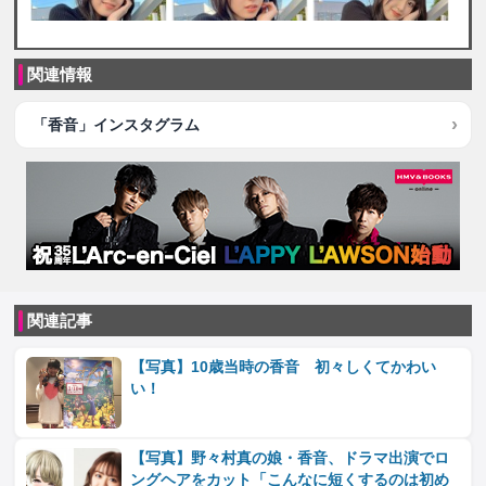
関連情報
「香音」インスタグラム
関連記事
【写真】10歳当時の香音 初々しくてかわい
い！
【写真】野々村真の娘・香音、ドラマ出演でロ
ングヘアをカット「こんなに短くするのは初め