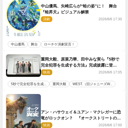
中山優馬、矢崎広らが“蛙の姿”に！ 舞台
『蛙昇天』ビジュアル解禁
演劇
2026/8/6 17:30
中山優馬
舞台
ローチケ演劇宣言！
重岡大毅、原菜乃華、田中みな実ら『5秒で
完全犯罪を生成する方法』完成披露に登
壇！ それぞれのAI活用術も発表
映画
2026/8/6 17:05
5秒で完全犯罪を生成...
重岡大毅
WEST.（旧ジャニーズW...
アン・ハサウェイ＆ユアン・マクレガーに恐
竜がロックオン？ 『オークストリートの異
変』新ビジュアル＆本編映像初解禁
映画
2026/8/6 17:00