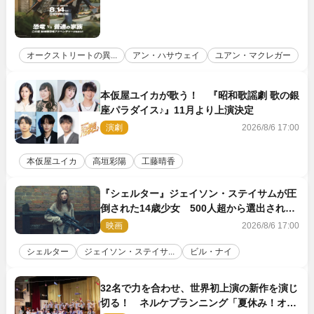
オークストリートの異...
アン・ハサウェイ
ユアン・マクレガー
本仮屋ユイカが歌う！ 『昭和歌謡劇 歌の銀
座パラダイス♪』11月より上演決定
演劇
2026/8/6 17:00
本仮屋ユイカ
高垣彩陽
工藤晴香
『シェルター』ジェイソン・ステイサムが圧
倒された14歳少女 500人超から選出された
新鋭ボディ・レイ・ブレスナックとは
映画
2026/8/6 17:00
シェルター
ジェイソン・ステイサ...
ビル・ナイ
32名で力を合わせ、世界初上演の新作を演じ
切る！ ネルケプランニング「夏休み！オ