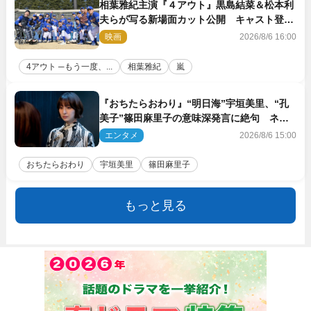
相葉雅紀主演『４アウト』黒島結菜＆松本利
夫らが写る新場面カット公開 キャスト登壇
イベントも決定
映画
2026/8/6 16:00
4アウト ─もう一度、...
相葉雅紀
嵐
『おちたらおわり』“明日海”宇垣美里、“孔
美子”篠田麻里子の意味深発言に絶句 ネッ
ト驚き「まさか」「意外な展開」
エンタメ
2026/8/6 15:00
おちたらおわり
宇垣美里
篠田麻里子
もっと見る