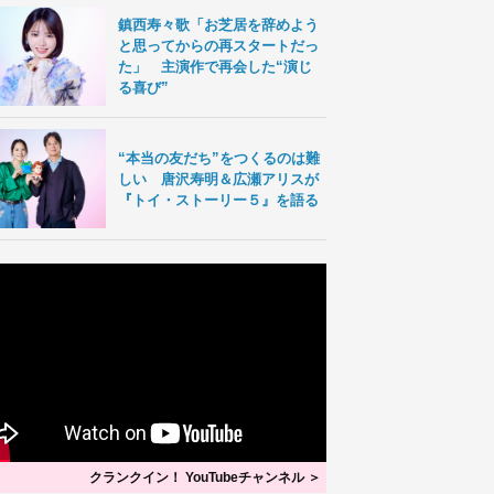
鎮西寿々歌「お芝居を辞めよう
と思ってからの再スタートだっ
た」 主演作で再会した“演じ
る喜び”
“本当の友だち”をつくるのは難
しい 唐沢寿明＆広瀬アリスが
『トイ・ストーリー５』を語る
クランクイン！ YouTubeチャンネル ＞