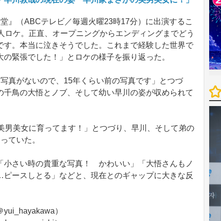
』（ABCテレビ／毎週火曜23時17分）に出演するこ
1人ロケ。正直、オープニングからエンディングまでどう
です。本当に泣きそうでした。これまで経験した世界で
大の緊張でした！」とロケの様子を振り返った。
写真がないので、15年くらい前の写真です」とつづ
の千鳥の大悟とノブ、そして幼い早川の姿が収められて
美男美女に育ってます！」とつづり、早川、そして弟の
なっていた。
小さい時の貴重な写真！ かわいい」「大悟さんもノ
…ピースしとる」などと、現在とのギャップに大きな反
_hayakawa）