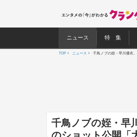
ニュース
特 集
TOP
ニュース
千鳥ノブの姪・早川優衣、
千鳥ノブの姪・早川
のショット公開「