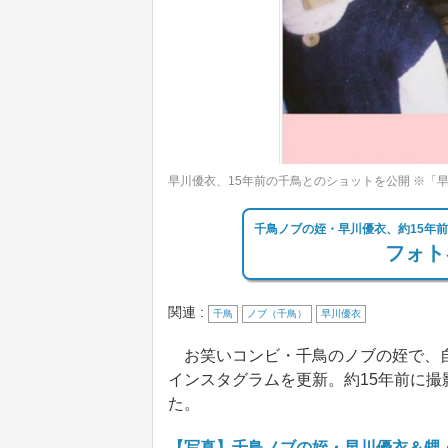
早川優衣、15年前の千鳥とのショットを公開 ※「
千鳥ノブの姪・早川優衣、約15年
フォト
関連 :
千鳥
ノブ（千鳥）
早川優衣
お笑いコンビ・千鳥のノブの姪で、自
インスタグラムを更新。約15年前に撮
た。
【写真】千鳥ノブの姪・早川優衣＆甥