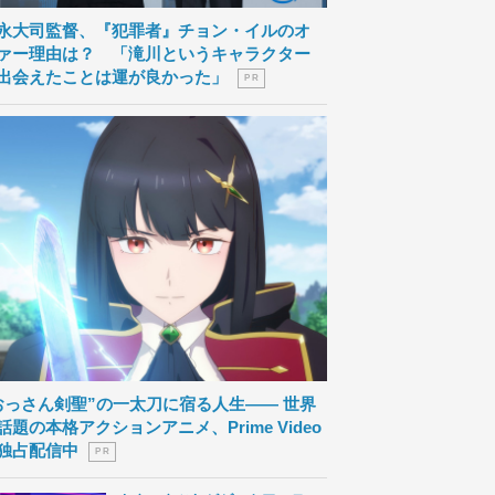
永大司監督、『犯罪者』チョン・イルのオ
ァー理由は？ 「滝川というキャラクター
出会えたことは運が良かった」
P R
おっさん剣聖”の一太刀に宿る人生―― 世界
話題の本格アクションアニメ、Prime Video
独占配信中
P R