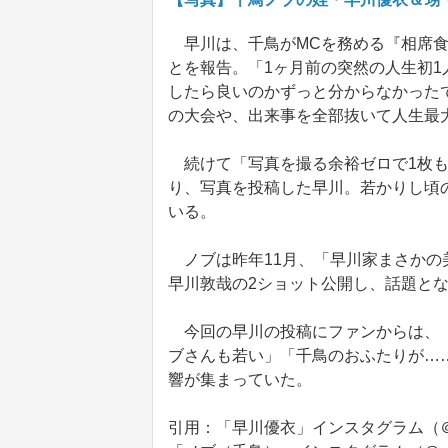
早川は、千鳥がMCを務める『相席食堂
とを報告。「1ヶ月前の突然の人生初
したら良いのかずっと分からなかった
の大会や、出来事を全部抜いて人生最
続けて「写真を撮る余裕ゼロで1枚も
り、写真を投稿した早川。若かりし頃
いる。
ノブは昨年11月、「早川家まさかの
早川敦哉の2ショット公開し、話題と
今回の早川の投稿にファンからは、「
ブさんも若い」「千鳥のおふたりが…
響が集まっていた。
引用：「早川優衣」インスタグラム（＠yui