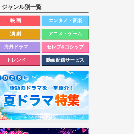
ジャンル別一覧
映画
エンタメ・音楽
演劇
アニメ・ゲーム
海外ドラマ
セレブ&ゴシップ
トレンド
動画配信サービス