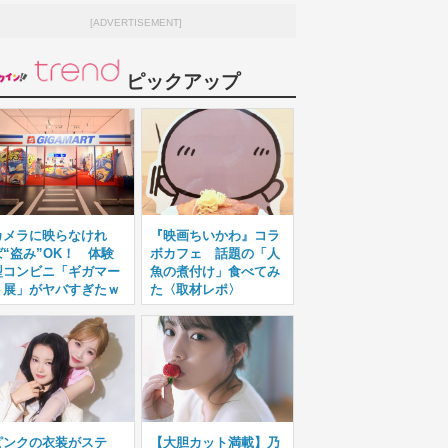
[ADVERTISEMENT]
ピックアップ
カメラに映らなけれ
『映画ちいかわ』コラ
ば“盗み”OK！ 体験
ボカフェ 話題の「人
型コンビニ「ギガマー
魚の煮付け」食べてみ
ト展」がヤバすぎたｗ
た〈取材レポ〉
ピンクの衣装がステ
【大胆カット満載】乃