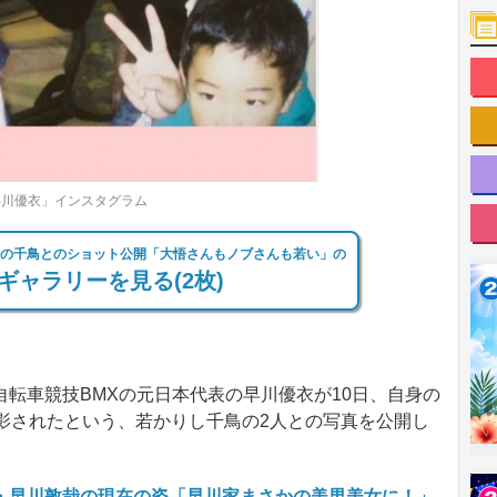
早川優衣」インスタグラム
前の千鳥とのショット公開「大悟さんもノブさんも若い」の
ギャラリーを見る(2枚)
転車競技BMXの元日本代表の早川優衣が10日、自身の
影されたという、若かりし千鳥の2人との写真を公開し
・早川敦哉の現在の姿「早川家まさかの美男美女に！」