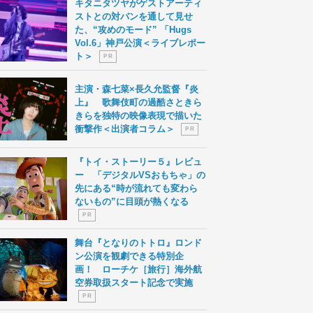
キタニタツヤがゲストアーティ
ストとの対バンを通して見せ
た、“攻めのモード” 「Hugs
Vol.6」神戸公演＜ライブレポー
ト＞
P R
主演・森七菜×長久允監督『炎
上』 歌舞伎町の過酷さときら
きらを独特の映像表現で描いた
衝撃作＜出演者コラム＞
P R
『トイ・ストーリー５』レビュ
ー 「デジタルVSおもちゃ」の
先にある“時が流れても変わら
ないもの”に目頭が熱くなる
P R
舞台『となりのトトロ』ロンド
ン公演を観劇できる特別企
画！ ローチケ［旅行］海外航
空券取扱スタート記念で実施
P R