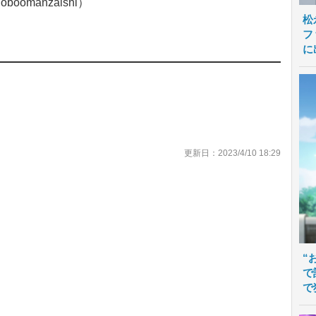
manzaishi）
松
フ
に
更新日：2023/4/10 18:29
“
で
で