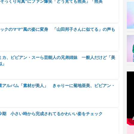
英そっくり写真”にファン爆笑「どう見ても照英」「照英
ナックのママ”風の姿に変身 「山田邦子さんに似てる」の声も
ミカ、ビビアン・スーら芸能人の兄弟姉妹 一般人だけど「美
似」
業アルバム「素材が美人」 きゃりーに菊地亜美、ビビアン・
少期 小さい時から完成されてるかわいい姿をチェック