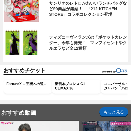
サンリオのレトロかわいいランチバッグな
ど90商品が集結！ 「212 KITCHEN
STORE」コラボコレクション登場
ディズニーヴィランズの「ポケットカレン
ダー」今年も発売！ マレフィセントやク
ルエラなど全12種類
おすすめチケット
FortuneX ～王者への道～
新日本プロレス G1
ユニバーサル・
CLIMAX 36
ジャパン「ハロ
ホラー・ナイト 
ナイト～パス」
おすすめ動画
もっと見る