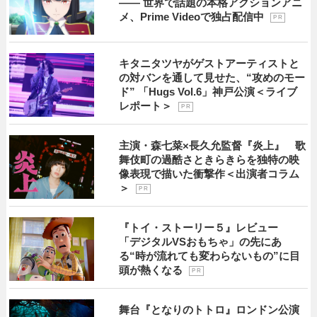
―― 世界で話題の本格アクションアニ
メ、Prime Videoで独占配信中
P R
キタニタツヤがゲストアーティストと
の対バンを通して見せた、“攻めのモー
ド” 「Hugs Vol.6」神戸公演＜ライブ
レポート＞
P R
主演・森七菜×長久允監督『炎上』 歌
舞伎町の過酷さときらきらを独特の映
像表現で描いた衝撃作＜出演者コラム
＞
P R
『トイ・ストーリー５』レビュー
「デジタルVSおもちゃ」の先にあ
る“時が流れても変わらないもの”に目
頭が熱くなる
P R
舞台『となりのトトロ』ロンドン公演