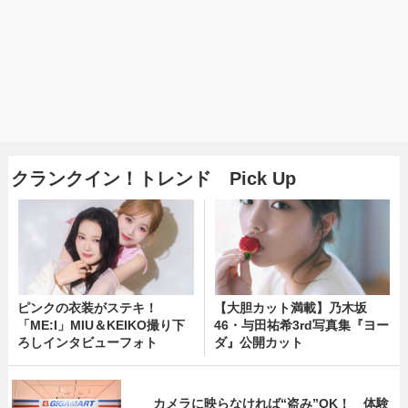
クランクイン！トレンド Pick Up
ピンクの衣装がステキ！
【大胆カット満載】乃木坂
「ME:I」MIU＆KEIKO撮り下
46・与田祐希3rd写真集『ヨー
ろしインタビューフォト
ダ』公開カット
カメラに映らなければ“盗み”OK！ 体験