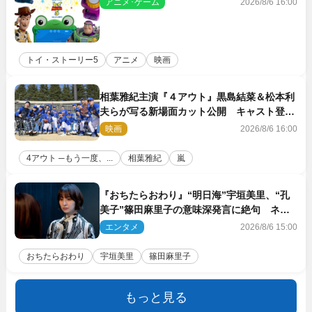
アニメ･ゲーム
2026/8/6 16:00
トイ・ストーリー5
アニメ
映画
相葉雅紀主演『４アウト』黒島結菜＆松本利
夫らが写る新場面カット公開 キャスト登壇
イベントも決定
映画
2026/8/6 16:00
4アウト ─もう一度、...
相葉雅紀
嵐
『おちたらおわり』“明日海”宇垣美里、“孔
美子”篠田麻里子の意味深発言に絶句 ネッ
ト驚き「まさか」「意外な展開」
エンタメ
2026/8/6 15:00
おちたらおわり
宇垣美里
篠田麻里子
もっと見る