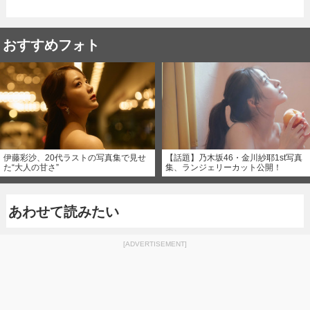
おすすめフォト
伊藤彩沙、20代ラストの写真集で見せ
【話題】乃木坂46・金川紗耶1st写真
た“大人の甘さ”
集、ランジェリーカット公開！
あわせて読みたい
[ADVERTISEMENT]