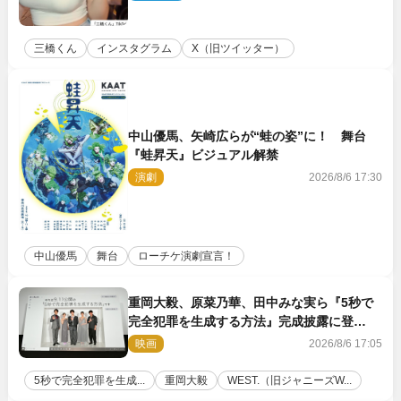
三橋くん
インスタグラム
X（旧ツイッター）
中山優馬、矢崎広らが“蛙の姿”に！ 舞台
『蛙昇天』ビジュアル解禁
演劇
2026/8/6 17:30
中山優馬
舞台
ローチケ演劇宣言！
重岡大毅、原菜乃華、田中みな実ら『5秒で
完全犯罪を生成する方法』完成披露に登
壇！ それぞれのAI活用術も発表
映画
2026/8/6 17:05
5秒で完全犯罪を生成...
重岡大毅
WEST.（旧ジャニーズW...