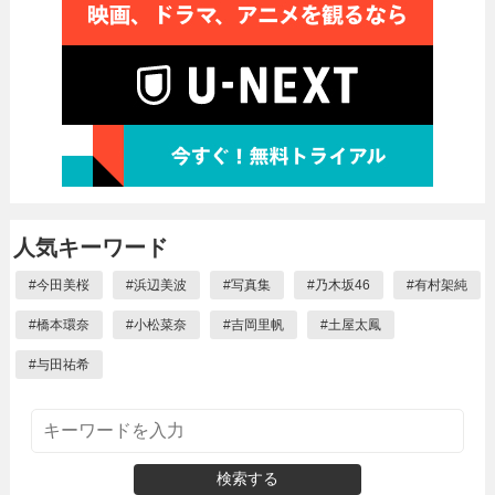
人気キーワード
#
今田美桜
#
浜辺美波
#
写真集
#
乃木坂46
#
有村架純
#
橋本環奈
#
小松菜奈
#
吉岡里帆
#
土屋太鳳
#
与田祐希
検索する