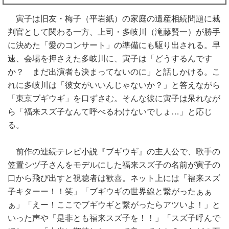
寅子は旧友・梅子（平岩紙）の家庭の遺産相続問題に裁
判官として関わる一方、上司・多岐川（滝藤賢一）が勝手
に決めた「愛のコンサート」の準備にも駆り出される。早
速、会場を押さえた多岐川に、寅子は「どうするんです
か？ まだ出演者も決まってないのに」と話しかける。こ
れに多岐川は「彼女がいいんじゃないか？」と答えながら
「東京ブギウギ」を口ずさむ。そんな彼に寅子は呆れなが
ら「福来スズ子なんて呼べるわけないでしょ…」と応じ
る。
前作の連続テレビ小説『ブギウギ』の主人公で、歌手の
笠置シヅ子さんをモデルにした福来スズ子の名前が寅子の
口から飛び出すと視聴者は歓喜。ネット上には「福来スズ
子キターー！！笑」「ブギウギの世界線と繋がったぁぁ
ぁ」「えー！ここでブギウギと繋がったらアツいよ！」と
いった声や「是非とも福来スズ子を！！」「スズ子呼んで