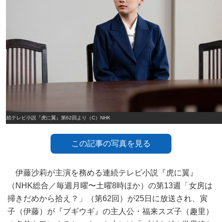
連続テレビ小説『虎に翼』第62回より（C）NHK
この記事の写真を見る
伊藤沙莉が主演を務める連続テレビ小説『虎に翼』
（NHK総合／毎週月曜〜土曜8時ほか）の第13週「女房は
掃きだめから拾え？」（第62回）が25日に放送され、寅
子（伊藤）が『ブギウギ』の主人公・福来スズ子（趣里）