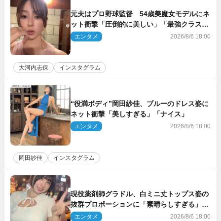
元夫はプロ野球監督 54歳美魔女モデルにネ
ット衝撃「圧倒的に美しい」「最強クラス」
「うっとり」
エンタメ
2026/8/6 18:00
大河内志保
インスタグラム
“役満ボディ”岡田紗佳、ブルーのドレス姿に
ネット衝撃「美しすぎる」「ナイス」
エンタメ
2026/8/6 18:00
岡田紗佳
インスタグラム
現役薬剤師グラドル、白ミニ丈トップス姿の
抜群プロポーションに「素晴らしすぎる」
「すっっっご！」とネット絶賛
エンタメ
2026/8/6 18:00