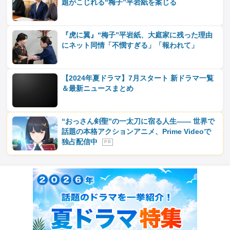
題がこじれる“梅子”平岩紙を案じる
『虎に翼』“梅子”平岩紙、大庭家に残った理由
にネット同情「不憫すぎる」「報われて」
【2024年夏ドラマ】7月スタート 新ドラマ一覧
＆最新ニュースまとめ
“おっさん剣聖”の一太刀に宿る人生―― 世界で
話題の本格アクションアニメ、Prime Videoで
独占配信中
P R