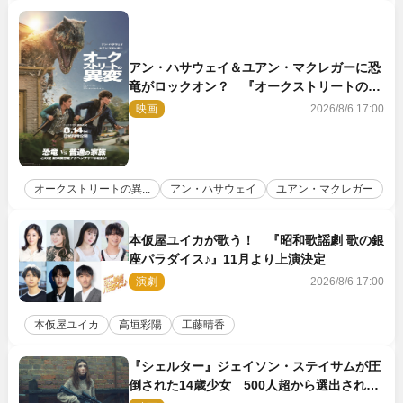
アン・ハサウェイ＆ユアン・マクレガーに恐
竜がロックオン？ 『オークストリートの異
変』新ビジュアル＆本編映像初解禁
映画
2026/8/6 17:00
オークストリートの異...
アン・ハサウェイ
ユアン・マクレガー
本仮屋ユイカが歌う！ 『昭和歌謡劇 歌の銀
座パラダイス♪』11月より上演決定
演劇
2026/8/6 17:00
本仮屋ユイカ
高垣彩陽
工藤晴香
『シェルター』ジェイソン・ステイサムが圧
倒された14歳少女 500人超から選出された