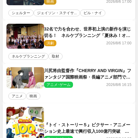
新鋭ボディ・レイ・ブレスナックとは
映画
2026/8/6 17:00
シェルター
ジェイソン・ステイサ...
ビル・ナイ
32名で力を合わせ、世界初上演の新作を演じ
切る！ ネルケプランニング「夏休み！オ
ン・ワークショップ2026」レポート【最終
演劇
2026/8/6 17:00
日】
ネルケプランニング
取材
川尻将由監督作『CHERRY AND VIRGIN』フ
ァンタジア国際映画祭・長編アニメ部門で観
客賞・金賞受賞！
アニメ･ゲーム
2026/8/6 16:15
アニメ
映画
『トイ・ストーリー５』ピクサー・アニメー
ション史上最速で興行収入100億円突破 シ
リーズNo.1興収が目前