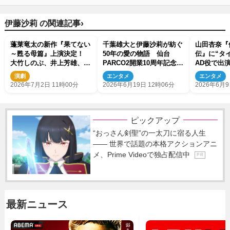
›
伊藤沙莉 の関連記事
蓬莱竜太の新作『果てない
千葉雄大と伊藤沙莉が紡ぐ
山田杏奈『
～甦る母篇』上演決定！
50年の愛の物語 仙台
伝』に“タ
大竹しのぶ、井上芳雄、伊
PARCO2開業10周年記念
AD役で出
藤沙莉らキャストも発表
『ラヴ・レターズ』上演決
との撮影秘
演劇
エンタメ
エンタメ
定
2026年7月2日 11時00分
2026年6月19日 12時06分
2026年6月9
ピックアップ
“おっさん剣聖”の一太刀に宿る人生
―― 世界で話題の本格アクションアニ
メ、Prime Videoで独占配信中
P R
最新ニュース