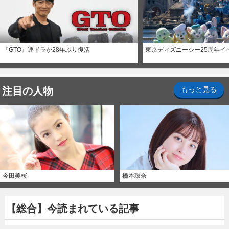
『GTO』連ドラが28年ぶり復活
東京ディズニーシー25周年イ
注目の人物
もっと見る
今田美桜
橋本環奈
【総合】今読まれている記事