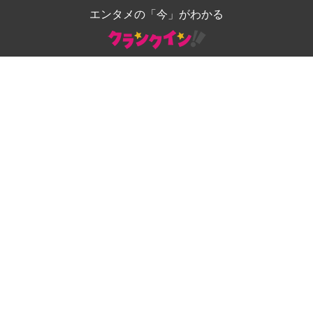
エンタメの「今」がわかる
Lawson Entertainment group
ローチケ
ローチケ[旅行]
HMV&BOOKS
会社概要
サイトポリシー
利用規約
採用情報
お問い合わせ
個人情報保護方針
個人情報の取扱いに関する公表事項及び同意事項
利用者情報の外部送信について
Copyright © Lawson Entertainment, Inc.