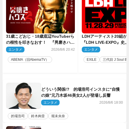
31歳こどおじ・18歳底辺YouTuberら
LDHアーティスト20組
の根性を叩きなおす！ 『男磨きハウ
『LDH LIVE‐EXPO』
ス』第2弾コーチ陣発表
技場で開催決定
エンタメ
2026/8/6 20:42
エンタメ
2
ABEMA（旧AbemaTV）
EXILE
三代目 J Soul Brot
どういう関係!? 的場浩司インスタに“自慢
の娘”元乃木坂46美女2人が登場し反響
エンタメ
2026/8/6 18:00
的場浩司
鈴木絢音
堀未央奈