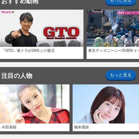
おすすめ動画
もっと見る
『GTO』連ドラが28年ぶり復活
東京ディズニーシー25周年イ
注目の人物
もっと見る
今田美桜
橋本環奈