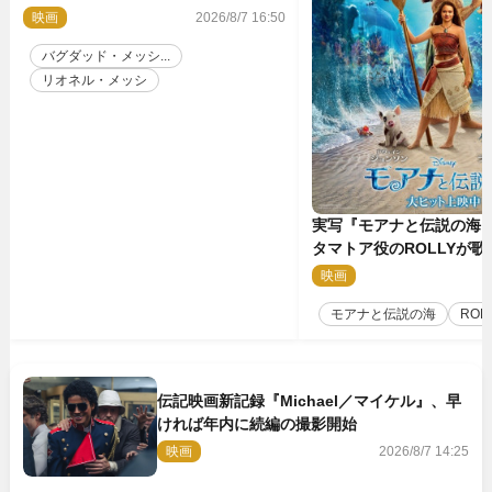
禁 監督メッセージも到着
映画
2026/8/7 16:50
バグダッド・メッシ...
リオネル・メッシ
実写『モアナと伝説の海
タマトア役のROLLYが
スな劇中歌「シャイニー
映画
2
禁
モアナと伝説の海
ROL
伝記映画新記録『Michael／マイケル』、早
ければ年内に続編の撮影開始
映画
2026/8/7 14:25