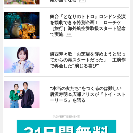
P R
舞台『となりのトトロ』ロンドン公演
を観劇できる特別企画！ ローチケ
［旅行］海外航空券取扱スタート記念
で実施
P R
鎮西寿々歌「お芝居を辞めようと思っ
てからの再スタートだった」 主演作
で再会した“演じる喜び”
“本当の友だち”をつくるのは難しい
唐沢寿明＆広瀬アリスが『トイ・スト
ーリー５』を語る
[ADVERTISEMENT]