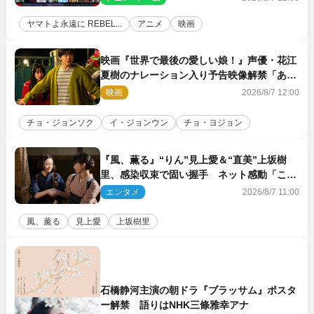
ヤマトよ永遠に REBEL...
アニメ
映画
映画『世界で最後の愛しい娘！』声優・花江
夏樹のナレーション入り予告映像解禁「あふ
れ出る温かさに涙が止まらない！」
映画
2026/8/7 12:00
チョ・ジョンソク
イ・ジョンウン
チョ・ヨジョン
『風、薫る』“りん”見上愛＆“直美”上坂樹
里、感染収束で固い握手 ネット感動「この
バディは最強」「アツい」
エンタメ
2026/8/7 11:00
風、薫る
見上愛
上坂樹里
石橋静河主演の朝ドラ『ブラッサム』ポスタ
ー解禁 語りはNHK三條雅幸アナ