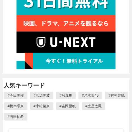
人気キーワード
#
今田美桜
#
浜辺美波
#
写真集
#
乃木坂46
#
有村架純
#
橋本環奈
#
小松菜奈
#
吉岡里帆
#
土屋太鳳
#
与田祐希