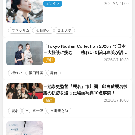
エンタメ
2026/8/7 11:00
ブラッサム
石橋静河
奥山大史
「Tokyo Kaidan Collection 2026」で日本
三大怪談に挑む――檀れい＆阪口珠美が語る
「牡丹灯籠」の新たな魅力
演劇
2026/8/7 10:30
檀れい
阪口珠美
舞台
三池崇史監督『襲名』市川團十郎白猿襲名披
露の軌跡を追った場面写真10点解禁！
映画
2026/8/7 10:00
襲名
市川團十郎
市川新之助