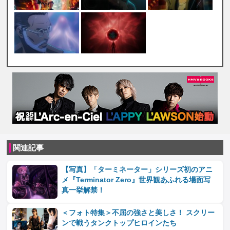
関連記事
【写真】「ターミネーター」シリーズ初のアニ
メ『Terminator Zero』世界観あふれる場面写
真一挙解禁！
＜フォト特集＞不屈の強さと美しさ！ スクリー
ンで戦うタンクトップヒロインたち