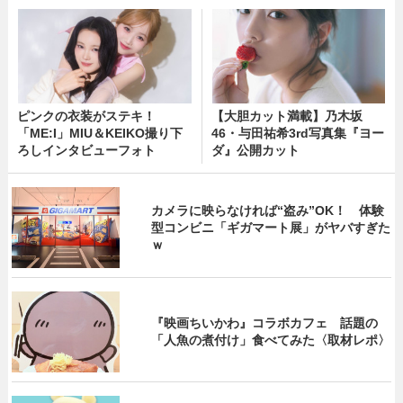
ピンクの衣装がステキ！
【大胆カット満載】乃木坂
「ME:I」MIU＆KEIKO撮り下
46・与田祐希3rd写真集『ヨー
ろしインタビューフォト
ダ』公開カット
カメラに映らなければ“盗み”OK！ 体験
型コンビニ「ギガマート展」がヤバすぎた
ｗ
『映画ちいかわ』コラボカフェ 話題の
「人魚の煮付け」食べてみた〈取材レポ〉