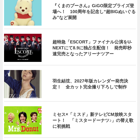
『くまのプーさん』GiGO限定プライズ登
場へ！ 100周年を記念し“超BIGぬいぐる
み”など展開
超特急「ESCORT」ファイナル公演をU-
NEXTにて8.9に独占生配信！ 発売即秒
速完売となったアリーナツアー
羽生結弦、2027年版カレンダー発売決
定！ 全カット完全撮り下ろしで制作
ミセス×「ミスド」新テレビCM放映スタ
ート！ 「ミスタードーナツ♪」の替え歌
に初挑戦