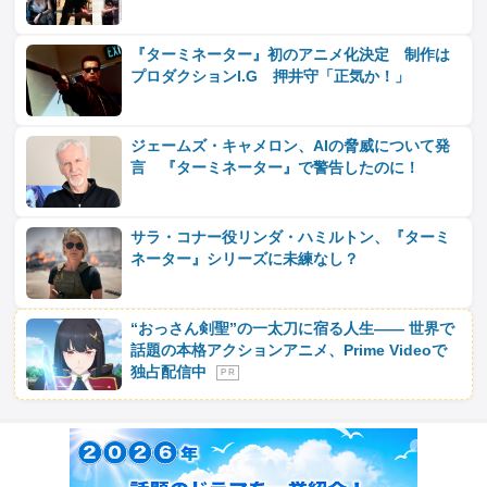
『ターミネーター』初のアニメ化決定 制作は
プロダクションI.G 押井守「正気か！」
ジェームズ・キャメロン、AIの脅威について発
言 『ターミネーター』で警告したのに！
サラ・コナー役リンダ・ハミルトン、『ターミ
ネーター』シリーズに未練なし？
“おっさん剣聖”の一太刀に宿る人生―― 世界で
話題の本格アクションアニメ、Prime Videoで
独占配信中
P R