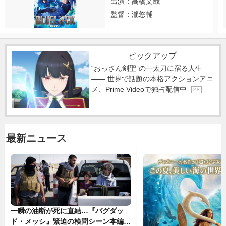
出演：高橋文哉
監督：瀧悠輔
ピックアップ
“おっさん剣聖”の一太刀に宿る人生
―― 世界で話題の本格アクションアニ
メ、Prime Videoで独占配信中
P R
最新ニュース
一瞬の油断が死に直結…『バグダッ
ド・メッシ』緊迫の検問シーン本編解