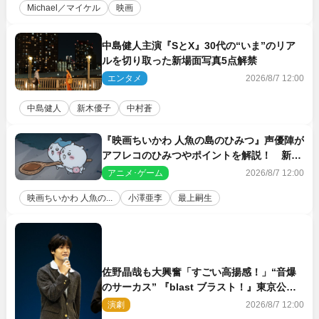
Michael／マイケル
映画
中島健人主演『SとX』30代の“いま”のリア
ルを切り取った新場面写真5点解禁
エンタメ
2026/8/7 12:00
中島健人
新木優子
中村蒼
『映画ちいかわ 人魚の島のひみつ』声優陣が
アフレコのひみつやポイントを解説！ 新カ
ットも到着
アニメ･ゲーム
2026/8/7 12:00
映画ちいかわ 人魚の...
小澤亜李
最上嗣生
佐野晶哉も大興奮「すごい高揚感！」“音爆
のサーカス” 『blast ブラスト！』東京公演
が開幕！
演劇
2026/8/7 12:00