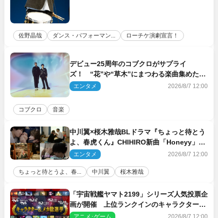
佐野晶哉
ダンス・パフォーマン...
ローチケ演劇宣言！
デビュー25周年のコブクロがサプライ
ズ！ “花”や“草木”にまつわる楽曲集めた新
コンセプトアルバムを“花の日”に配信リリー
エンタメ
2026/8/7 12:00
ス
コブクロ
音楽
中川翼×桜木雅哉BLドラマ『ちょっと待とう
よ、春虎くん』CHIHIRO新曲「Honeyy」が
ED主題歌に決定！
エンタメ
2026/8/7 12:00
ちょっと待とうよ、春...
中川翼
桜木雅哉
「宇宙戦艦ヤマト2199」シリーズ人気投票企
画が開催 上位ランクインのキャラクター＆
メカは新規描き下ろしイラストを制作
アニメ･ゲーム
2026/8/7 12:00