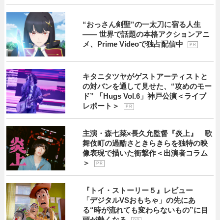
“おっさん剣聖”の一太刀に宿る人生
―― 世界で話題の本格アクションアニ
メ、Prime Videoで独占配信中
P R
キタニタツヤがゲストアーティストと
の対バンを通して見せた、“攻めのモー
ド” 「Hugs Vol.6」神戸公演＜ライブ
レポート＞
P R
主演・森七菜×長久允監督『炎上』 歌
舞伎町の過酷さときらきらを独特の映
像表現で描いた衝撃作＜出演者コラム
＞
P R
『トイ・ストーリー５』レビュー
「デジタルVSおもちゃ」の先にあ
る“時が流れても変わらないもの”に目
頭が熱くなる