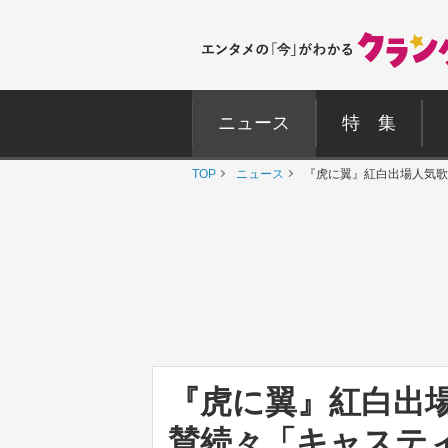
ニュース
特 集
TOP
ニュース
『虎に翼』紅白出場人気
『虎に翼』紅白出
賛続々「キャステ