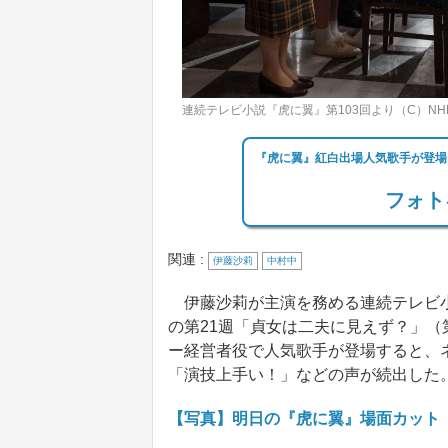
連続テレビ小説『虎に翼』第103回より（C）NH
『虎に翼』紅白出場人気歌手が登場
フォト
関連 :
伊藤沙莉
中村中
伊藤沙莉が主演を務める連続テレビ小
の第21週「貞女は二夫に見えず？」（
ー経営者役で人気歌手が登場すると、
「演技上手い！」などの声が続出した
【写真】明日の『虎に翼』場面カット