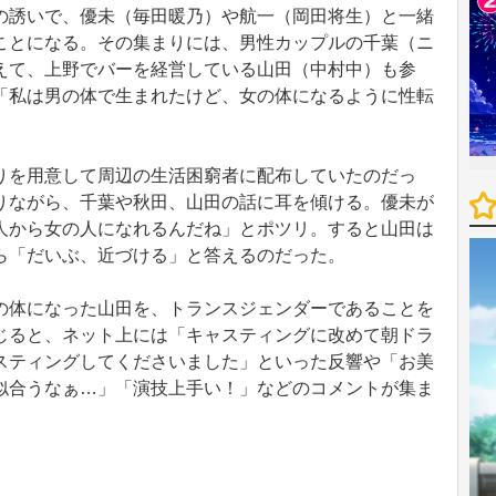
誘いで、優未（毎田暖乃）や航一（岡田将生）と一緒
ことになる。その集まりには、男性カップルの千葉（ニ
えて、上野でバーを経営している山田（中村中）も参
「私は男の体で生まれたけど、女の体になるように性転
を用意して周辺の生活困窮者に配布していたのだっ
りながら、千葉や秋田、山田の話に耳を傾ける。優未が
人から女の人になれるんだね」とポツリ。すると山田は
ら「だいぶ、近づける」と答えるのだった。
体になった山田を、トランスジェンダーであることを
じると、ネット上には「キャスティングに改めて朝ドラ
スティングしてくださいました」といった反響や「お美
似合うなぁ…」「演技上手い！」などのコメントが集ま