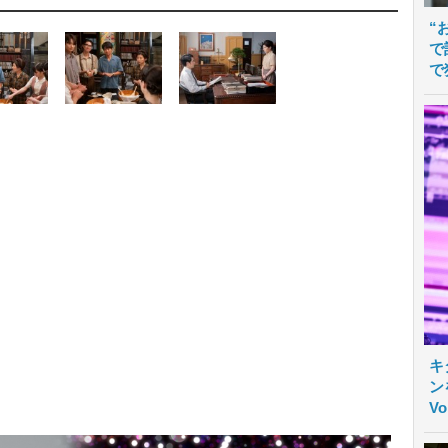
“
で
で
キ
ン
V