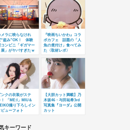
カメラに映らなけれ
『映画ちいかわ』コラ
ば“盗み”OK！ 体験
ボカフェ 話題の「人
型コンビニ「ギガマー
魚の煮付け」食べてみ
ト展」がヤバすぎたｗ
た〈取材レポ〉
ピンクの衣装がステ
【大胆カット満載】乃
！ 「ME:I」MIU＆
木坂46・与田祐希3rd
KEIKO撮り下ろしイン
写真集『ヨーダ』公開
タビューフォト
カット
気キーワード