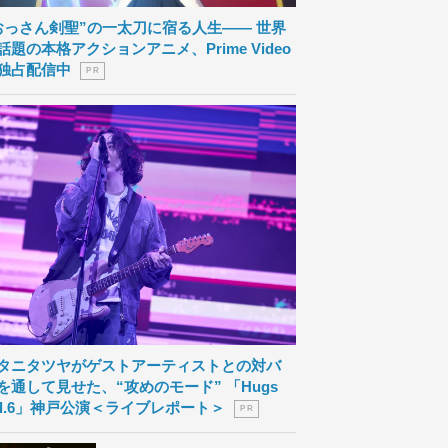
おっさん剣聖”の一太刀に宿る人生―― 世界
話題の本格アクションアニメ、Prime Video
独占配信中
P R
タニタツヤがゲストアーティストとの対バ
を通して見せた、“攻めのモード” 「Hugs
ol.6」神戸公演＜ライブレポート＞
P R