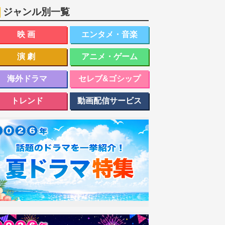
ジャンル別一覧
映画
エンタメ・音楽
演劇
アニメ・ゲーム
海外ドラマ
セレブ&ゴシップ
トレンド
動画配信サービス