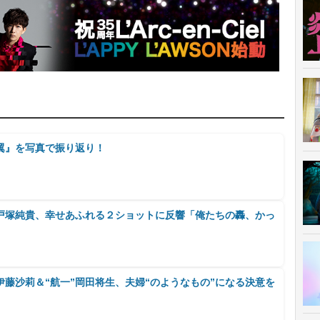
翼』を写真で振り返り！
”戸塚純貴、幸せあふれる２ショットに反響「俺たちの轟、かっ
伊藤沙莉＆“航一”岡田将生、夫婦“のようなもの”になる決意を