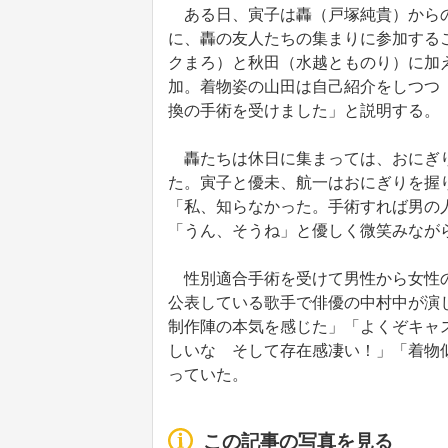
ある日、寅子は轟（戸塚純貴）からの
に、轟の友人たちの集まりに参加する
クまろ）と秋田（水越とものり）に加
加。着物姿の山田は自己紹介をしつつ
換の手術を受けました」と説明する。
轟たちは休日に集まっては、おにぎり
た。寅子と優未、航一はおにぎりを握
「私、知らなかった。手術すれば男の
「うん、そうね」と優しく微笑みなが
性別適合手術を受けて男性から女性の
公表している歌手で俳優の中村中が演
制作陣の本気を感じた」「よくぞキャ
しいな そして存在感凄い！」「着物
っていた。
この記事の写真を見る