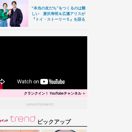
“本当の友だち”をつくるのは難
しい 唐沢寿明＆広瀬アリスが
『トイ・ストーリー５』を語る
クランクイン！ YouTubeチャンネル ＞
[ADVERTISEMENT]
ピックアップ