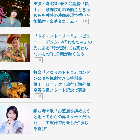
主演・森七菜×長久允監督『炎
上』 歌舞伎町の過酷さときら
きらを独特の映像表現で描いた
衝撃作＜出演者コラム＞
P R
『トイ・ストーリー５』レビュ
ー 「デジタルVSおもちゃ」の
先にある“時が流れても変わら
ないもの”に目頭が熱くなる
P R
舞台『となりのトトロ』ロンド
ン公演を観劇できる特別企
画！ ローチケ［旅行］海外航
空券取扱スタート記念で実施
P R
鎮西寿々歌「お芝居を辞めよう
と思ってからの再スタートだっ
た」 主演作で再会した“演じ
る喜び”