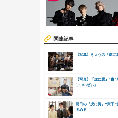
関連記事
【写真】きょうの『虎に
【写真】『虎に翼』“轟
こいいぜぃ」
明日の『虎に翼』“寅子”
固める