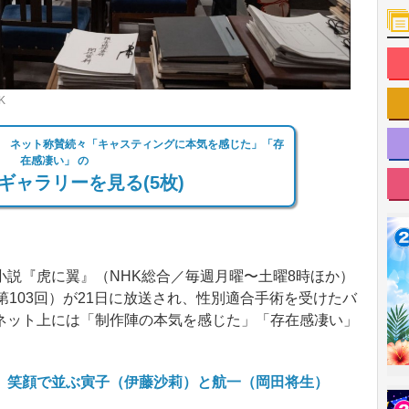
K
 ネット称賛続々「キャスティングに本気を感じた」「存
在感凄い」 の
ギャラリーを見る(5枚)
説『虎に翼』（NHK総合／毎週月曜〜土曜8時ほか）
第103回）が21日に放送され、性別適合手術を受けたバ
ネット上には「制作陣の本気を感じた」「存在感凄い」
。
 笑顔で並ぶ寅子（伊藤沙莉）と航一（岡田将生）