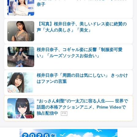
奈子
【写真】桜井日奈子、美しいドレス姿に絶賛の
声「大人の美しさ」「美女」
桜井日奈子、コギャル姿に反響「制服姿可愛
い」「ルーズソックスお似合い」
桜井日奈子「周囲の目は気にしない」 きっかけ
はファンの言葉
“おっさん剣聖”の一太刀に宿る人生―― 世界で
話題の本格アクションアニメ、Prime Videoで
独占配信中
P R