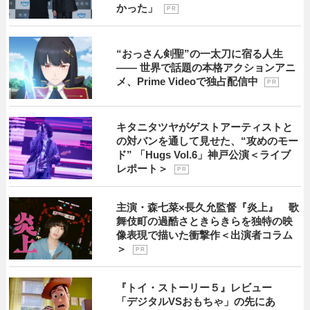
かった」
P R
“おっさん剣聖”の一太刀に宿る人生
―― 世界で話題の本格アクションアニ
メ、Prime Videoで独占配信中
P R
キタニタツヤがゲストアーティストと
の対バンを通して見せた、“攻めのモー
ド” 「Hugs Vol.6」神戸公演＜ライブ
レポート＞
P R
主演・森七菜×長久允監督『炎上』 歌
舞伎町の過酷さときらきらを独特の映
像表現で描いた衝撃作＜出演者コラム
＞
P R
『トイ・ストーリー５』レビュー
「デジタルVSおもちゃ」の先にあ