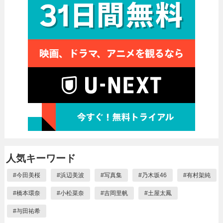
人気キーワード
#
今田美桜
#
浜辺美波
#
写真集
#
乃木坂46
#
有村架純
#
橋本環奈
#
小松菜奈
#
吉岡里帆
#
土屋太鳳
#
与田祐希