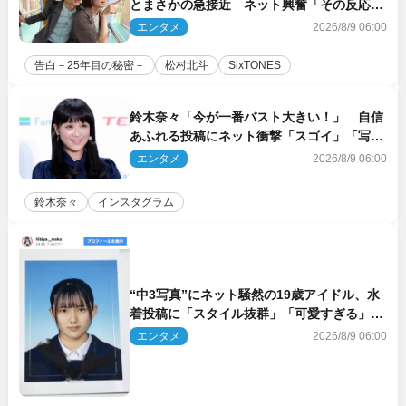
とまさかの急接近 ネット興奮「その反応
は」「いいの!?」（ネタバレあり）
エンタメ
2026/8/9 06:00
告白－25年目の秘密－
松村北斗
SixTONES
鈴木奈々「今が一番バスト大きい！」 自信
あふれる投稿にネット衝撃「スゴイ」「写真
集を出して欲しい」
エンタメ
2026/8/9 06:00
鈴木奈々
インスタグラム
“中3写真”にネット騒然の19歳アイドル、水
着投稿に「スタイル抜群」「可愛すぎる」と
絶賛の声
エンタメ
2026/8/9 06:00