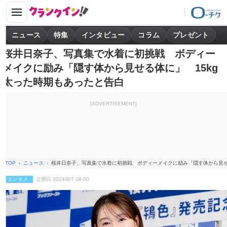
ニュース
特集
インタビュー
コラム
プレゼント
桜井日奈子、写真集で水着に初挑戦 ボディー
メイクに励み「隠す体から見せる体に」 15kg
太った時期もあったと告白
[ADVERTISEMENT]
TOP
ニュース
桜井日奈子、写真集で水着に初挑戦 ボディーメイクに励み「隠す体から見せ
エンタメ
公開日 2024/9/7 18:00