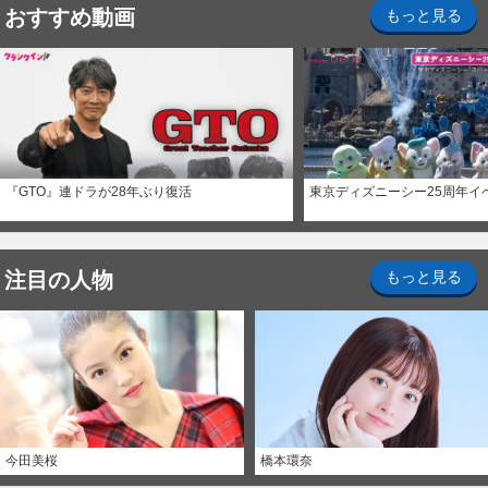
おすすめ動画
もっと見る
『GTO』連ドラが28年ぶり復活
東京ディズニーシー25周年イ
注目の人物
もっと見る
今田美桜
橋本環奈