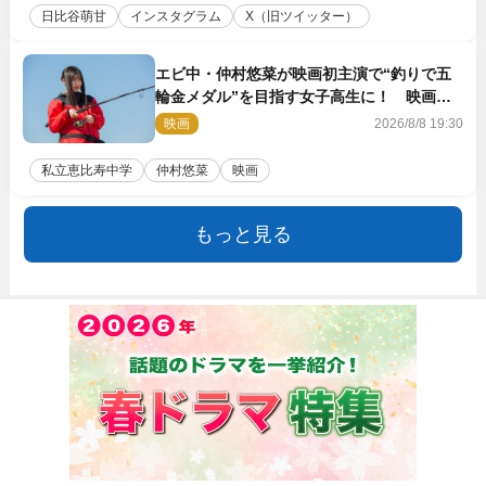
日比谷萌甘
インスタグラム
X（旧ツイッター）
エビ中・仲村悠菜が映画初主演で“釣りで五
輪金メダル”を目指す女子高生に！ 映画
『つりこまち』今秋公開
映画
2026/8/8 19:30
私立恵比寿中学
仲村悠菜
映画
もっと見る