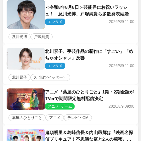
＜令和8年8月8日＞芸能界にお祝いラッシ
ュ！ 及川光博、戸塚純貴ら多数発表結婚
エンタメ
2026/8/9 11:00
及川光博
戸塚純貴
北川景子、手芸作品の新作に「すごい」「め
ちゃオシャレ」反響
エンタメ
2026/8/9 11:00
北川景子
X（旧ツイッター）
アニメ『薬屋のひとりごと』1期・2期全話が
TVerで期間限定無料配信決定
アニメ･ゲーム
2026/8/9 09:00
薬屋のひとりごと
アニメ
テレビ・CM
鬼頭明里＆島崎信長＆内山昂輝は『映画名探
偵プリキュア！不思議な庭と2人の秘密』ゲ