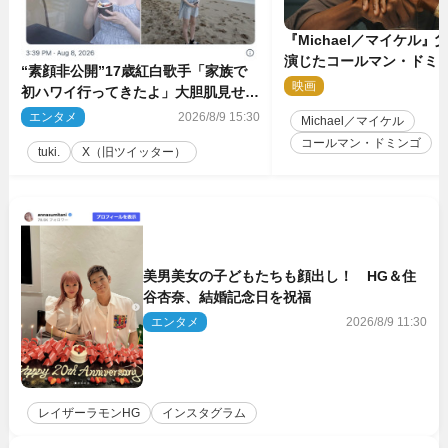
『Michael／マイケル
演じたコールマン・ドミ
“素顔非公開”17歳紅白歌手「家族で
イクに2時間半かかってい
映画
2
初ハワイ行ってきたよ」大胆肌見せシ
ョット公開
エンタメ
2026/8/9 15:30
Michael／マイケル
コールマン・ドミンゴ
tuki.
X（旧ツイッター）
美男美女の子どもたちも顔出し！ HG＆住
谷杏奈、結婚記念日を祝福
エンタメ
2026/8/9 11:30
レイザーラモンHG
インスタグラム