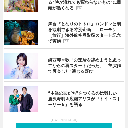
る“時が流れても変わらないもの”に目
頭が熱くなる
P R
舞台『となりのトトロ』ロンドン公演
を観劇できる特別企画！ ローチケ
［旅行］海外航空券取扱スタート記念
で実施
P R
鎮西寿々歌「お芝居を辞めようと思っ
てからの再スタートだった」 主演作
で再会した“演じる喜び”
“本当の友だち”をつくるのは難しい
唐沢寿明＆広瀬アリスが『トイ・スト
ーリー５』を語る
[ADVERTISEMENT]