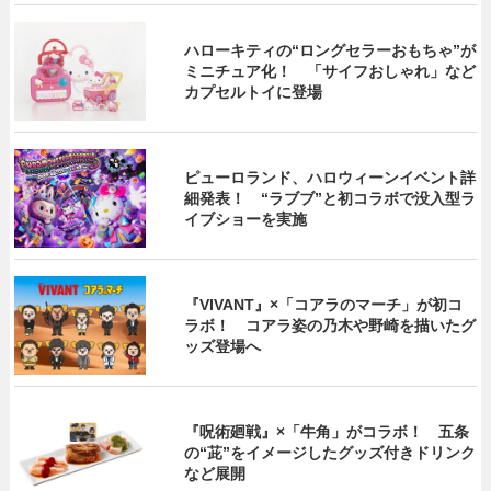
ハローキティの“ロングセラーおもちゃ”が
ミニチュア化！ 「サイフおしゃれ」など
カプセルトイに登場
ピューロランド、ハロウィーンイベント詳
細発表！ “ラブブ”と初コラボで没入型ラ
イブショーを実施
『VIVANT』×「コアラのマーチ」が初コ
ラボ！ コアラ姿の乃木や野崎を描いたグ
ッズ登場へ
『呪術廻戦』×「牛角」がコラボ！ 五条
の“茈”をイメージしたグッズ付きドリンク
など展開