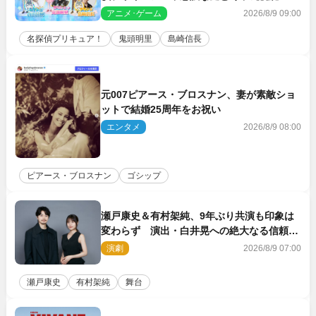
スト声優に決定
アニメ･ゲーム
2026/8/9 09:00
名探偵プリキュア！
鬼頭明里
島崎信長
元007ピアース・ブロスナン、妻が素敵ショ
ットで結婚25周年をお祝い
エンタメ
2026/8/9 08:00
ピアース・ブロスナン
ゴシップ
瀬戸康史＆有村架純、9年ぶり共演も印象は
変わらず 演出・白井晃への絶大なる信頼を
胸に舞台『キュー』に挑む
演劇
2026/8/9 07:00
瀬戸康史
有村架純
舞台