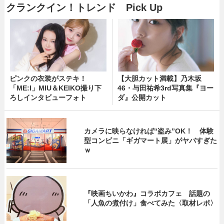
クランクイン！トレンド Pick Up
ピンクの衣装がステキ！
【大胆カット満載】乃木坂
「ME:I」MIU＆KEIKO撮り下
46・与田祐希3rd写真集『ヨー
ろしインタビューフォト
ダ』公開カット
カメラに映らなければ“盗み”OK！ 体験
型コンビニ「ギガマート展」がヤバすぎた
ｗ
『映画ちいかわ』コラボカフェ 話題の
「人魚の煮付け」食べてみた〈取材レポ〉