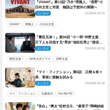
『VIVANT』第13話“乃木”堺雅人、“長野”小
日向文世と対面 物語は予想外の展開へ
エンタメ
2026/8/9 06:30
VIVANT
堺雅人
小日向文世
『豊臣兄弟！』第30回 “小一郎”仲野太賀、
天下人を目指す兄“秀吉”池松壮亮と“清須会
議”へ
エンタメ
2026/8/9 06:30
豊臣兄弟！
NHK大河ドラマ
仲野太賀
『マイ・フィクション』第6話 正樹＆奈々
美、香坂に接触を試みる
エンタメ
2026/8/9 06:30
マイ・フィクション
玉森裕太
Kis‐My‐Ft2
『告白』“爽太”松村北斗、“麻里子”岡崎紗絵