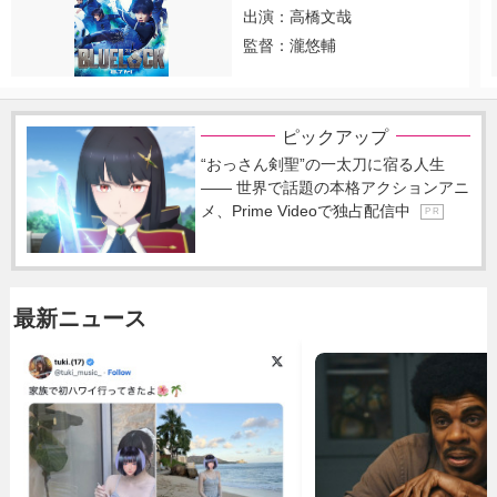
出演：高橋文哉
監督：瀧悠輔
ピックアップ
“おっさん剣聖”の一太刀に宿る人生
―― 世界で話題の本格アクションアニ
メ、Prime Videoで独占配信中
P R
最新ニュース