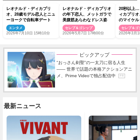
レオナルド・ディカプリ
レオナルド・ディカプリオ
20秒以上
オ、28歳モデル恋人とニュ
の年下恋人、メットガラで
ィカプリオ
ーヨークで自転車デート
美腹筋あらわなドレス姿
のマイケル
ンと熱い抱
エンタメ
セレブ＆ゴシップ
セレブ＆ゴ
と敗者の正
2026年7月10日 15時10分
2026年5月7日 17時00分
2026年3月1
ピックアップ
“おっさん剣聖”の一太刀に宿る人生
―― 世界で話題の本格アクションアニ
メ、Prime Videoで独占配信中
P R
最新ニュース