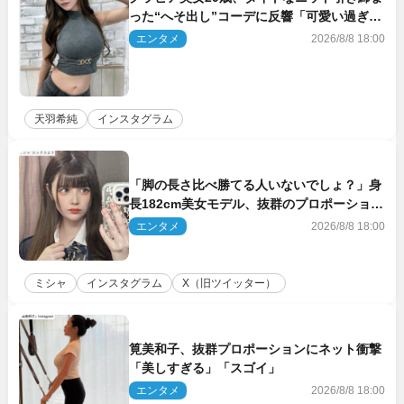
った“へそ出し”コーデに反響「可愛い過ぎ
る」
エンタメ
2026/8/8 18:00
天羽希純
インスタグラム
「脚の長さ比べ勝てる人いないでしょ？」身
長182cm美女モデル、抜群のプロポーション
にネット衝撃
エンタメ
2026/8/8 18:00
ミシャ
インスタグラム
X（旧ツイッター）
筧美和子、抜群プロポーションにネット衝撃
「美しすぎる」「スゴイ」
エンタメ
2026/8/8 18:00