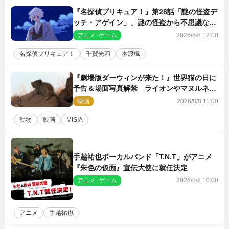
『名探偵プリキュア！』第28話「謎の怪盗デ
ッチ・アゲイン」、謎の怪盗から不思議な予
告状が届く
アニメ･ゲーム
2026/8/8 12:00
名探偵プリキュア！
千賀光莉
本渡楓
『劇場版ダーウィンが来た！』世界猫の日に
予告＆場面写真解禁 ライオンやマヌルネコ
の赤ちゃんが大集合
映画
2026/8/8 11:00
動物
映画
MISIA
手越祐也ボーカルバンド「T.N.T」がアニメ
『朱色の仮面』宣伝大使に就任決定
アニメ･ゲーム
2026/8/8 10:00
アニメ
手越祐也