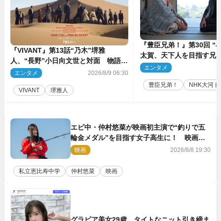
『豊臣兄弟！』第30回 “
『VIVANT』第13話“乃木”堺雅
太賀、天下人を目指す兄“
人、“長野”小日向文世と対面 物語は
亮と“清須会議”へ
エンタメ
2
予想外の展開へ
エンタメ
2026/8/9 06:30
豊臣兄弟！
NHK大河ド
VIVANT
堺雅人
エビ中・仲村悠菜が映画初主演で“釣りで五
輪金メダル”を目指す女子高生に！ 映画
『つりこまち』今秋公開
映画
2026/8/8 19:30
私立恵比寿中学
仲村悠菜
映画
グラビア美女29歳、タイトなニット引き締ま