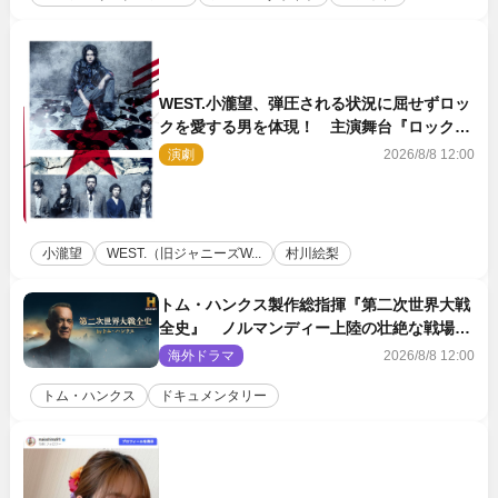
WEST.小瀧望、弾圧される状況に屈せずロッ
クを愛する男を体現！ 主演舞台『ロックン
ロール』ビジュアル解禁
演劇
2026/8/8 12:00
小瀧望
WEST.（旧ジャニーズW...
村川絵梨
トム・ハンクス製作総指揮『第二次世界大戦
全史』 ノルマンディー上陸の壮絶な戦場を
収めた特別映像解禁
海外ドラマ
2026/8/8 12:00
トム・ハンクス
ドキュメンタリー