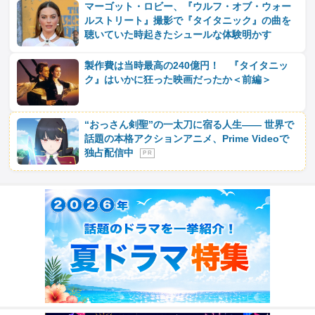
マーゴット・ロビー、『ウルフ・オブ・ウォー
ルストリート』撮影で『タイタニック』の曲を
聴いていた時起きたシュールな体験明かす
製作費は当時最高の240億円！ 『タイタニッ
ク』はいかに狂った映画だったか＜前編＞
“おっさん剣聖”の一太刀に宿る人生―― 世界で
話題の本格アクションアニメ、Prime Videoで
独占配信中
P R