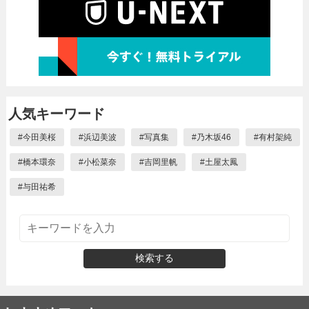
人気キーワード
#
今田美桜
#
浜辺美波
#
写真集
#
乃木坂46
#
有村架純
#
橋本環奈
#
小松菜奈
#
吉岡里帆
#
土屋太鳳
#
与田祐希
検索する