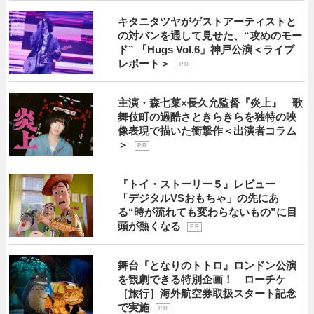
キタニタツヤがゲストアーティストと
の対バンを通して見せた、“攻めのモー
ド” 「Hugs Vol.6」神戸公演＜ライブ
レポート＞
P R
主演・森七菜×長久允監督『炎上』 歌
舞伎町の過酷さときらきらを独特の映
像表現で描いた衝撃作＜出演者コラム
＞
P R
『トイ・ストーリー５』レビュー
「デジタルVSおもちゃ」の先にあ
る“時が流れても変わらないもの”に目
頭が熱くなる
P R
舞台『となりのトトロ』ロンドン公演
を観劇できる特別企画！ ローチケ
［旅行］海外航空券取扱スタート記念
で実施
P R