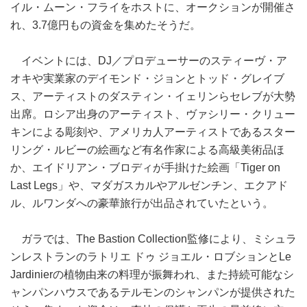
イル・ムーン・フライをホストに、オークションが開催さ
れ、3.7億円もの資金を集めたそうだ。
イベントには、DJ／プロデューサーのスティーヴ・ア
オキや実業家のデイモンド・ジョンとトッド・グレイブ
ス、アーティストのダスティン・イェリンらセレブが大勢
出席。ロシア出身のアーティスト、ヴァシリー・クリュー
キンによる彫刻や、アメリカ人アーティストであるスター
リング・ルビーの絵画など有名作家による高級美術品ほ
か、エイドリアン・ブロディが手掛けた絵画「Tiger on
Last Legs」や、マダガスカルやアルゼンチン、エクアド
ル、ルワンダへの豪華旅行が出品されていたという。
ガラでは、The Bastion Collection監修により、ミシュラ
ンレストランのラトリエ ドゥ ジョエル・ロブションとLe
Jardinierの植物由来の料理が振舞われ、また持続可能なシ
ャンパンハウスであるテルモンのシャンパンが提供された