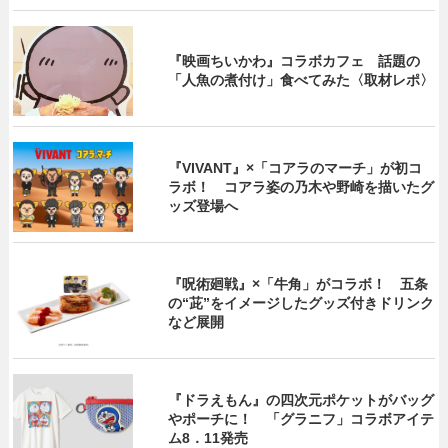
『映画ちいかわ』コラボカフェ 話題の
「人魚の煮付け」食べてみた〈取材レポ〉
『VIVANT』×「コアラのマーチ」が初コ
ラボ！ コアラ姿の乃木や野崎を描いたグ
ッズ登場へ
『呪術廻戦』×「牛角」がコラボ！ 五条
の“茈”をイメージしたグッズ付きドリンク
など展開
『ドラえもん』の四次元ポケットがバッグ
やポーチに！ 「グラニフ」コラボアイテ
ム8．11発売