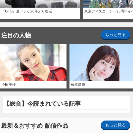
『GTO』連ドラが28年ぶり復活
東京ディズニーシー25周年イ
注目の人物
もっと見る
今田美桜
橋本環奈
【総合】今読まれている記事
最新＆おすすめ 配信作品
もっと見る