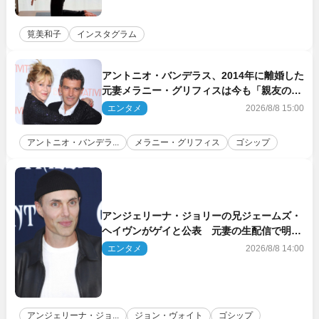
筧美和子
インスタグラム
アントニオ・バンデラス、2014年に離婚した
元妻メラニー・グリフィスは今も「親友の一
人」
エンタメ
2026/8/8 15:00
アントニオ・バンデラ...
メラニー・グリフィス
ゴシップ
アンジェリーナ・ジョリーの兄ジェームズ・
ヘイヴンがゲイと公表 元妻の生配信で明ら
かに
エンタメ
2026/8/8 14:00
アンジェリーナ・ジョ...
ジョン・ヴォイト
ゴシップ