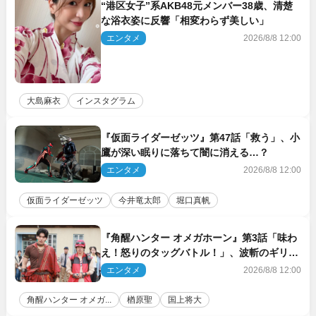
“港区女子”系AKB48元メンバー38歳、清楚
な浴衣姿に反響「相変わらず美しい」
エンタメ
2026/8/8 12:00
大島麻衣
インスタグラム
『仮面ライダーゼッツ』第47話「救う」、小
鷹が深い眠りに落ちて闇に消える…？
エンタメ
2026/8/8 12:00
仮面ライダーゼッツ
今井竜太郎
堀口真帆
『角醒ハンター オメガホーン』第3話「味わ
え！怒りのタッグバトル！」、波斬のギリコ
がハンターバトルを挑んできた！
エンタメ
2026/8/8 12:00
角醒ハンター オメガ...
楢原聖
国上将大