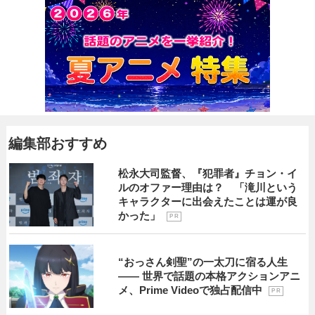
編集部おすすめ
松永大司監督、『犯罪者』チョン・イ
ルのオファー理由は？ 「滝川という
キャラクターに出会えたことは運が良
かった」
P R
“おっさん剣聖”の一太刀に宿る人生
―― 世界で話題の本格アクションアニ
メ、Prime Videoで独占配信中
P R