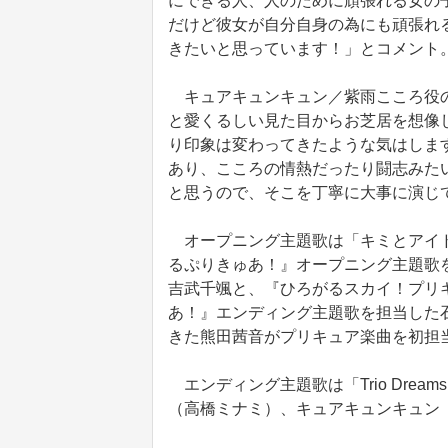
にできる人、人のために頑張れる女の
だけど彼女が自分自身の為にも頑張れ
きたいと思っています！」とコメント
キュアキュンキュン／紫雨こころ役の
と愛くるしい見た目からお芝居を想像
り印象は変わってきたような気はしま
あり、こころの情熱だったり闘志みた
と思うので、そこを丁寧に大事に演じ
オープニング主題歌は「キミとアイドルプ
るぷりきゅあ！』オープニング主題歌
吉武千颯と、『ひろがるスカイ！プリ
あ！』エンディング主題歌を担当した
きた熊田茜音がプリキュア楽曲を初担
エンディング主題歌は「Trio Dre
（高橋ミナミ）、キュアキュンキュン（