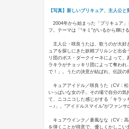
【写真】新しいプリキュア、主人公と
2004年から始まった「プリキュア」
フ。テーマは「“キミ”がいるから輝け
主人公・咲良うたは、歌うのが大好き
ュアを探しにきた妖精プリルンと出会
リ団のボス・ダークイーネによって、
ラキラがチョッキリ団によって奪われ
で！」。うたの決意が結ばれ、伝説の
キュアアイドル／咲良うた（CV：松
いっぱいな女の子。その場で自分の気
て、ニコニコした感じがする「キラッ
～♪」。“アイドルスマイル”がファン
キュアウインク／蒼風なな（CV：高
を弾くことが得意で、優しくかしこい女