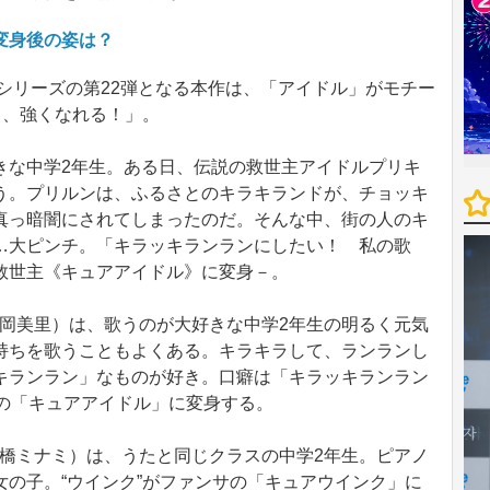
変身後の姿は？
シリーズの第22弾となる本作は、「アイドル」がモチー
る、強くなれる！」。
な中学2年生。ある日、伝説の救世主アイドルプリキ
う。プリルンは、ふるさとのキラキランドが、チョッキ
真っ暗闇にされてしまったのだ。そんな中、街の人のキ
…大ピンチ。「キラッキランランにしたい！ 私の歌
救世主《キュアアイドル》に変身－。
岡美里）は、歌うのが大好きな中学2年生の明るく元気
持ちを歌うこともよくある。キラキラして、ランランし
キランラン」なものが好き。口癖は「キラッキランラン
サの「キュアアイドル」に変身する。
橋ミナミ）は、うたと同じクラスの中学2年生。ピアノ
の子。“ウインク”がファンサの「キュアウインク」に