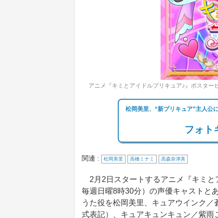
アニメ『キミとアイドルプリキュア♪』ポスタービ
松岡美里、“新プリキュア”主人公
フォトギ
関連 :
松岡美里
高橋ミナミ
高森奈津美
2月2日スタートするアニメ『キミとア
毎週日曜8時30分）の声優キャストと
うた役を松岡美里、キュアウインク／
式表記）、キュアキュンキュン／紫雨