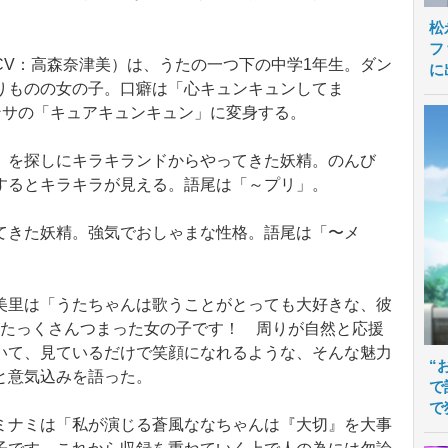
松
フ
V：高森奈津美）は、うたの一つ下の中学1年生。ダン
に
りものの女の子。口癖は「心キュンキュンしてま
ンサの「キュアキュンキュン」に変身する。
を探しにキラキランドからやってきた妖精。のんび
するとキラキラが見える。語尾は「～プリ」。
きた妖精。強気でおしゃまな性格。語尾は「〜メ
里は「うたちゃんは歌うことがとっても大好きな、彼
がたっくさんつまった女の子です！ 周りが自然と応援
いて、見ているだけで笑顔になれるような、そんな魅力
“
と意気込みを語った。
で
で
ナミは「私が演じる蒼風ななちゃんは『大切』を大事