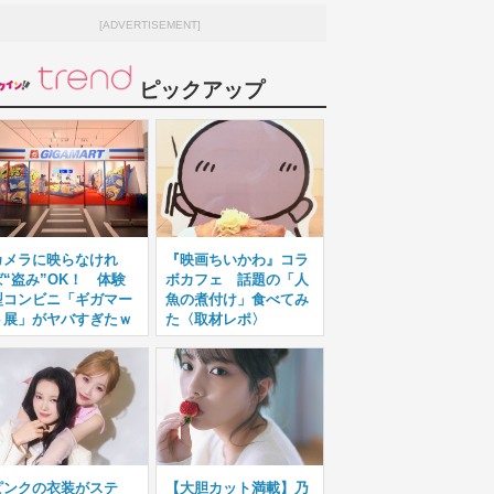
[ADVERTISEMENT]
ピックアップ
カメラに映らなけれ
『映画ちいかわ』コラ
ば“盗み”OK！ 体験
ボカフェ 話題の「人
型コンビニ「ギガマー
魚の煮付け」食べてみ
ト展」がヤバすぎたｗ
た〈取材レポ〉
ピンクの衣装がステ
【大胆カット満載】乃