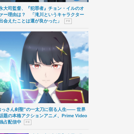
永大司監督、『犯罪者』チョン・イルのオ
ァー理由は？ 「滝川というキャラクター
出会えたことは運が良かった」
P R
おっさん剣聖”の一太刀に宿る人生―― 世界
話題の本格アクションアニメ、Prime Video
独占配信中
P R