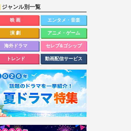
ジャンル別一覧
映画
エンタメ・音楽
演劇
アニメ・ゲーム
海外ドラマ
セレブ&ゴシップ
トレンド
動画配信サービス