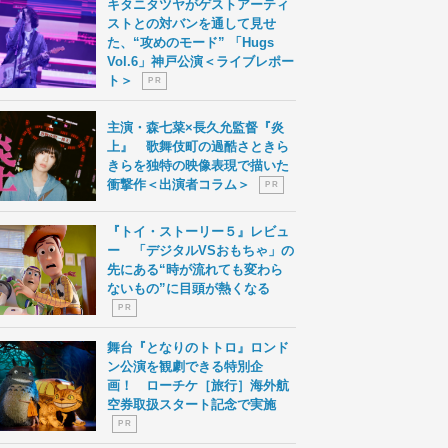
キタニタツヤがゲストアーティ
ストとの対バンを通して見せ
た、“攻めのモード” 「Hugs
Vol.6」神戸公演＜ライブレポー
ト＞
P R
主演・森七菜×長久允監督『炎
上』 歌舞伎町の過酷さときら
きらを独特の映像表現で描いた
衝撃作＜出演者コラム＞
P R
『トイ・ストーリー５』レビュ
ー 「デジタルVSおもちゃ」の
先にある“時が流れても変わら
ないもの”に目頭が熱くなる
P R
舞台『となりのトトロ』ロンド
ン公演を観劇できる特別企
画！ ローチケ［旅行］海外航
空券取扱スタート記念で実施
P R