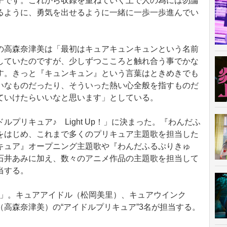
子です。これから収録を重ねていく上で人の為には勿論
るように、勇気を出せるように一緒に一歩一歩進んでい
。
高森奈津美は「最初はキュアキュンキュンという名前
していたのですが、少しずつこころと触れ合う事でかな
す。きっと『キュンキュン』という言葉はときめきでも
いなものだったり、そういった熱い心全般を指すものだ
ていけたらいいなと思います」としている。
リキュア♪ Light Up！」に決まった。『わんだふ
をはじめ、これまで多くのプリキュア主題歌を担当した
キュア』オープニング主題歌や『わんだふるぷりきゅ
石井あみに加え、数々のアニメ作品の主題歌を担当して
当する。
ams」。キュアアイドル（松岡美里）、キュアウインク
高森奈津美）の“アイドルプリキュア”3名が担当する。