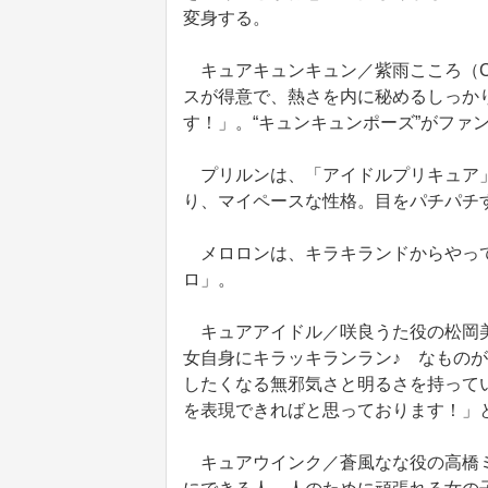
変身する。
キュアキュンキュン／紫雨こころ（C
スが得意で、熱さを内に秘めるしっか
す！」。“キュンキュンポーズ”がファ
プリルンは、「アイドルプリキュア」
り、マイペースな性格。目をパチパチ
メロロンは、キラキランドからやって
ロ」。
キュアアイドル／咲良うた役の松岡美
女自身にキラッキランラン♪ なもの
したくなる無邪気さと明るさを持って
を表現できればと思っております！」
キュアウインク／蒼風なな役の高橋ミ