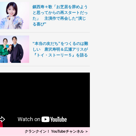
鎮西寿々歌「お芝居を辞めよう
と思ってからの再スタートだっ
た」 主演作で再会した“演じ
る喜び”
“本当の友だち”をつくるのは難
しい 唐沢寿明＆広瀬アリスが
『トイ・ストーリー５』を語る
クランクイン！ YouTubeチャンネル ＞