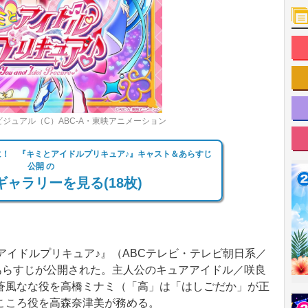
ジュアル（C）ABC‐A・東映アニメーション
に！ 『キミとアイドルプリキュア♪』キャスト＆あらすじ
公開 の
ャラリーを見る(18枚)
イドルプリキュア♪』（ABCテレビ・テレビ朝日系／
あらすじが公開された。主人公のキュアアイドル／咲良
蒼風なな役を高橋ミナミ（「高」は「はしごだか」が正
こころ役を高森奈津美が務める。