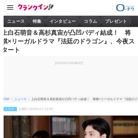
ニュース
特集
インタビュー
コラム
プレゼント
上白石萌音＆高杉真宙が凸凹バディ結成！ 将
棋×リーガルドラマ『法廷のドラゴン』、今夜ス
タート
[ADVERTISEMENT]
TOP
ニュース
上白石萌音＆高杉真宙が凸凹バディ結成！ 将棋×リーガルドラマ『法廷のド
ドラマ
公開日 2025/1/17 12:00