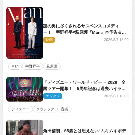
謎の男に尽くされるサスペンスコメディ
ー！ 宇野祥平×萩原護『Man』本予告＆新
ビジュアル解禁
映画
2026/8/7 18:00
Man
宇野祥平
萩原護
「ディズニー・ワールド・ビート 2026」全
国ツアー開幕！ 5周年記念は過去ハイライ
ト＆クルーズ旅を大満喫！【潜入レポート】
エンタメ
2026/8/7 18:00
ディズニー
クラシック
音楽
角田信朗、65歳とは思えない“ムキムキボデ