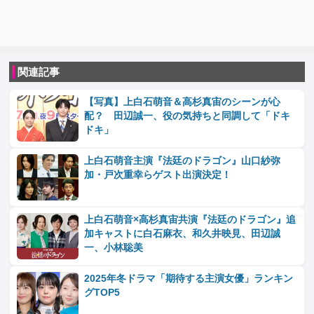
関連記事
【写真】上白石萌音＆高杉真宙のシーンが心
配？ 田辺誠一、役の気持ちと同調して「ドキ
ドキ」
上白石萌音主演『法廷のドラゴン』山口紗弥
加・戸次重幸らゲスト出演決定！
上白石萌音×高杉真宙共演『法廷のドラゴン』追
加キャストに白石麻衣、和久井映見、田辺誠
一、小林聡美
2025年冬ドラマ「期待する主演女優」ランキン
グTOP5