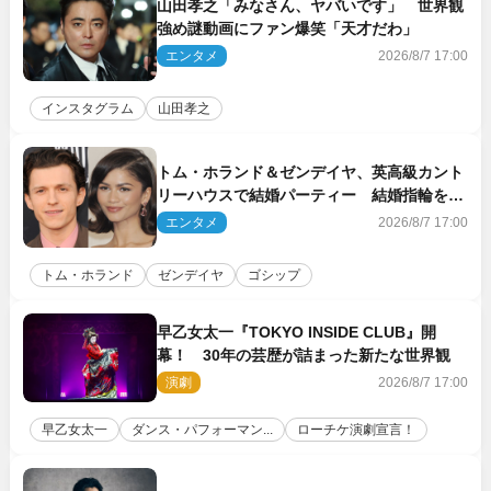
山田孝之「みなさん、ヤバいです」 世界観
強め謎動画にファン爆笑「天才だわ」
エンタメ
2026/8/7 17:00
インスタグラム
山田孝之
トム・ホランド＆ゼンデイヤ、英高級カント
リーハウスで結婚パーティー 結婚指輪を身
に着けたトムも初キャッチ
エンタメ
2026/8/7 17:00
トム・ホランド
ゼンデイヤ
ゴシップ
早乙女太一『TOKYO INSIDE CLUB』開
幕！ 30年の芸歴が詰まった新たな世界観
演劇
2026/8/7 17:00
早乙女太一
ダンス・パフォーマン...
ローチケ演劇宣言！