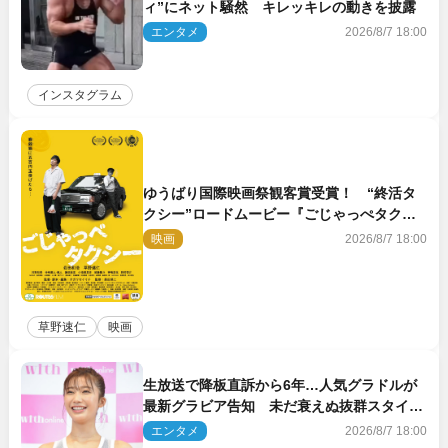
ィ”にネット騒然 キレッキレの動きを披露
エンタメ
2026/8/7 18:00
インスタグラム
ゆうばり国際映画祭観客賞受賞！ “終活タ
クシー”ロードムービー『ごじゃっぺタクシ
ー』10月公開＆予告解禁
映画
2026/8/7 18:00
草野速仁
映画
生放送で降板直訴から6年…人気グラドルが
最新グラビア告知 未だ衰えぬ抜群スタイル
に反響
エンタメ
2026/8/7 18:00