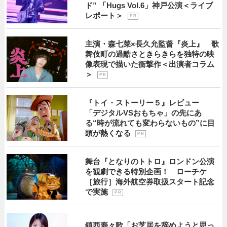
ド” 「Hugs Vol.6」神戸公演＜ライブ
レポート＞
P R
主演・森七菜×長久允監督『炎上』 歌
舞伎町の過酷さときらきらを独特の映
像表現で描いた衝撃作＜出演者コラム
＞
P R
『トイ・ストーリー５』レビュー
「デジタルVSおもちゃ」の先にあ
る“時が流れても変わらないもの”に目
頭が熱くなる
P R
舞台『となりのトトロ』ロンドン公演
を観劇できる特別企画！ ローチケ
［旅行］海外航空券取扱スタート記念
で実施
P R
鎮西寿々歌「お芝居を辞めようと思っ