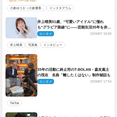
小倉ゆうか（小倉優香...
インスタグラム
井上晴美51歳、“可愛いアイドル”に憧れ
も“グラビア路線”に――芸能生活35年を赤
裸々に語る 27年ぶりに写真集発売
エンタメ
2026/8/7 18:00
井上晴美
写真集
インタビュー
35年の活動に終止符のT-BOLAN・森友嵐士
の現在 名曲「離したくはない」制作秘話も
エンタメ
2026/8/7 17:54
TikTok