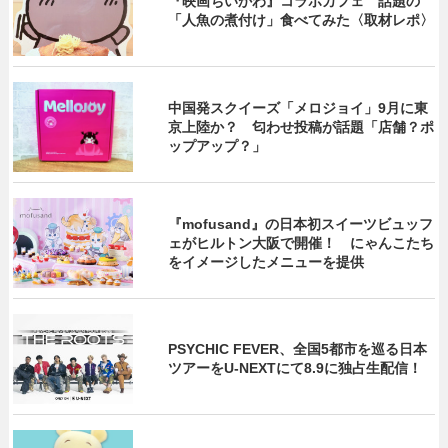
『映画ちいかわ』コラボカフェ 話題の
「人魚の煮付け」食べてみた〈取材レポ〉
中国発スクイーズ「メロジョイ」9月に東
京上陸か？ 匂わせ投稿が話題「店舗？ポ
ップアップ？」
『mofusand』の日本初スイーツビュッフ
ェがヒルトン大阪で開催！ にゃんこたち
をイメージしたメニューを提供
PSYCHIC FEVER、全国5都市を巡る日本
ツアーをU‐NEXTにて8.9に独占生配信！