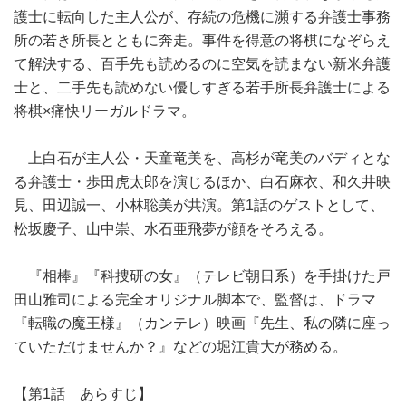
護士に転向した主人公が、存続の危機に瀕する弁護士事務
所の若き所長とともに奔走。事件を得意の将棋になぞらえ
て解決する、百手先も読めるのに空気を読まない新米弁護
士と、二手先も読めない優しすぎる若手所長弁護士による
将棋×痛快リーガルドラマ。
上白石が主人公・天童竜美を、高杉が竜美のバディとな
る弁護士・歩田虎太郎を演じるほか、白石麻衣、和久井映
見、田辺誠一、小林聡美が共演。第1話のゲストとして、
松坂慶子、山中崇、水石亜飛夢が顔をそろえる。
『相棒』『科捜研の女』（テレビ朝日系）を手掛けた戸
田山雅司による完全オリジナル脚本で、監督は、ドラマ
『転職の魔王様』（カンテレ）映画『先生、私の隣に座っ
ていただけませんか？』などの堀江貴大が務める。
【第1話 あらすじ】