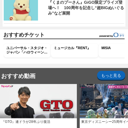
『くまのプーさん』GiGO限定プライズ登
場へ！ 100周年を記念し“超BIGぬいぐる
み”など展開
おすすめチケット
ユニバーサル・スタジオ・
ミュージカル『RENT』
MISIA
ジャパン「ハロウィーン・
ホラー・ナイト ～オール
ナイト～パス」
おすすめ動画
もっと見る
『GTO』連ドラが28年ぶり復活
東京ディズニーシー25周年イ