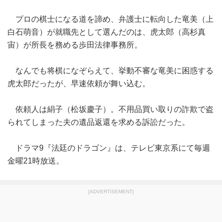
プロの棋士になる道を諦め、弁護士に転向した竜美（上
白石萌音）が就職先として選んだのは、虎太郎（高杉真
宙）が所長を務める歩田法律事務所。
なんでも将棋になぞらえて、挙動不審な竜美に困惑する
虎太郎だったが、早速依頼が舞い込む。
依頼人は絹子（松坂慶子）。不用品買い取りの詐欺で盗
られてしまった夫の遺品返還を求める訴訟だった。
ドラマ9『法廷のドラゴン』は、テレビ東京系にて毎週
金曜21時放送。
[ADVERTISEMENT]