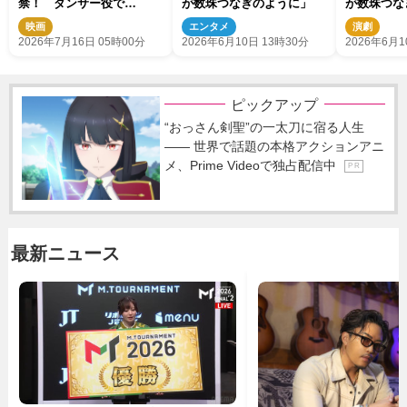
禁！ ダンサー役で
が数珠つなぎのように」
が数珠つな
NOSUKEも出演
映画
エンタメ
演劇
2026年7月16日 05時00分
2026年6月10日 13時30分
2026年6月1
ピックアップ
“おっさん剣聖”の一太刀に宿る人生
―― 世界で話題の本格アクションアニ
メ、Prime Videoで独占配信中
P R
最新ニュース