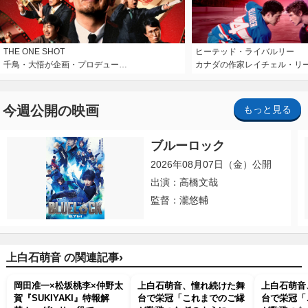
THE ONE SHOT
ヒーテッド・ライバルリー
千鳥・大悟が企画・プロデュー…
カナダの作家レイチェル・リ
今週公開の映画
もっと見る
ブルーロック
2026年08月07日（金）公開
出演：高橋文哉
監督：瀧悠輔
›
上白石萌音 の関連記事
岡田准一×松坂桃李×仲野太
上白石萌音、憧れ続けた舞
上白石萌音
賀『SUKIYAKI』特報解
台で栄冠「これまでのご縁
台で栄冠「