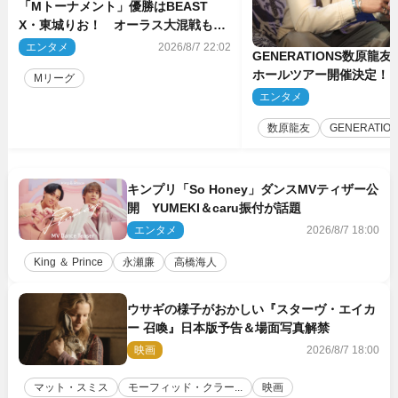
「Mトーナメント」優勝はBEAST
X・東城りお！ オーラス大混戦も最
後は自ら和了って幕引き
エンタメ
2026/8/7 22:02
GENERATIONS数原龍
ホールツアー開催決定！
Mリーグ
た瞬間を、音に乗せてお
エンタメ
2
ば」
数原龍友
GENERATIO
キンプリ「So Honey」ダンスMVティザー公
開 YUMEKI＆caru振付が話題
エンタメ
2026/8/7 18:00
King ＆ Prince
永瀬廉
高橋海人
ウサギの様子がおかしい『スターヴ・エイカ
ー 召喚』日本版予告＆場面写真解禁
映画
2026/8/7 18:00
マット・スミス
モーフィッド・クラー...
映画