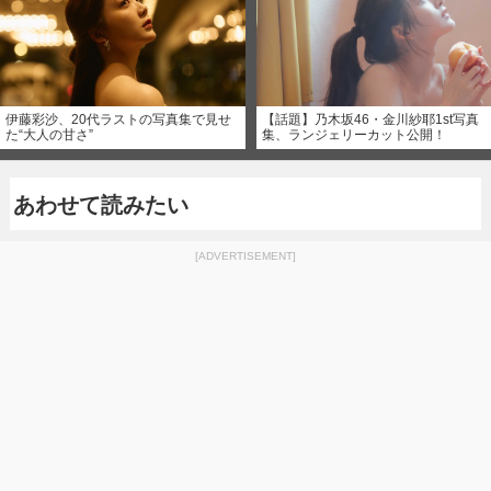
伊藤彩沙、20代ラストの写真集で見せ
【話題】乃木坂46・金川紗耶1st写真
た“大人の甘さ”
集、ランジェリーカット公開！
あわせて読みたい
[ADVERTISEMENT]