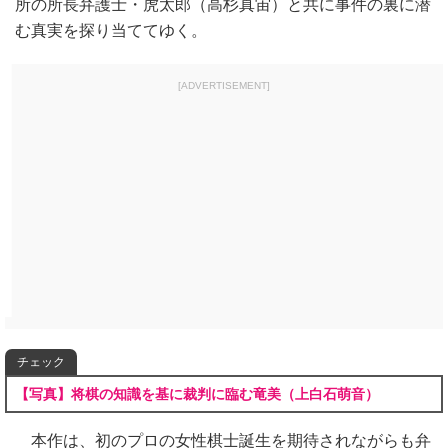
所の所長弁護士・虎太郎（高杉真宙）と共に事件の裏に潜
む真実を探り当ててゆく。
[ADVERTISEMENT]
チェック
【写真】将棋の知識を基に裁判に臨む竜美（上白石萌音）
本作は、初のプロの女性棋士誕生を期待されながらも弁