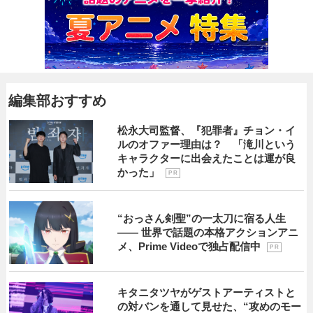
編集部おすすめ
松永大司監督、『犯罪者』チョン・イ
ルのオファー理由は？ 「滝川という
キャラクターに出会えたことは運が良
かった」
P R
“おっさん剣聖”の一太刀に宿る人生
―― 世界で話題の本格アクションアニ
メ、Prime Videoで独占配信中
P R
キタニタツヤがゲストアーティストと
の対バンを通して見せた、“攻めのモー