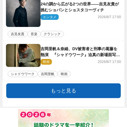
24の調から広がる2つの世界――吉見友貴が
挑むショパンとショスタコーヴィチ
エンタメ
2026/8/7 17:00
吉見友貴
音楽
クラシック
吉岡里帆＆奈緒、DV被害者と刑事の葛藤を
熱演 『シャドウワーク』迫真の新場面写真
公開
映画
2026/8/7 17:00
シャドウワーク
吉岡里帆
映画
もっと見る