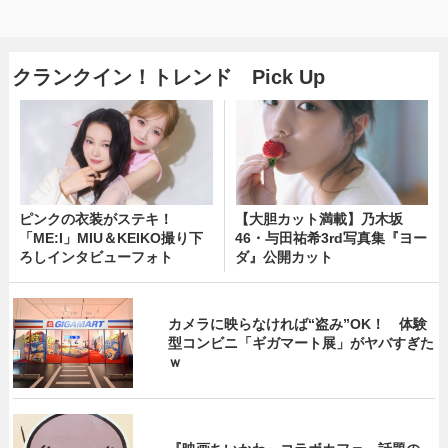
クランクイン！トレンド Pick Up
ピンクの衣装がステキ！
【大胆カット満載】乃木坂
「ME:I」MIU＆KEIKO撮り下
46・与田祐希3rd写真集『ヨー
ろしインタビューフォト
ダ』公開カット
カメラに映らなければ“盗み”OK！ 体験
型コンビニ「ギガマート展」がヤバすぎた
ｗ