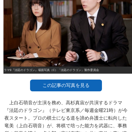
ドラマ9『法廷のドラゴン』場面写真（C）「法廷のドラゴン」製作委員会
この記事の写真を見る
上白石萌音が主演を務め、高杉真宙が共演するドラマ
『法廷のドラゴン』（テレビ東京系／毎週金曜21時）が今
夜スタート。プロの棋士になる道を諦め弁護士に転向した
竜美（上白石萌音）が、将棋で培った能力を武器に、事務