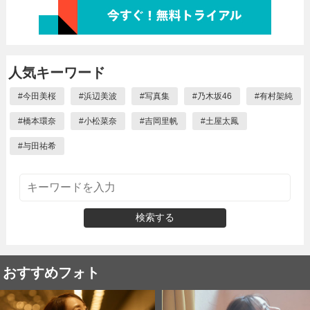
人気キーワード
#
今田美桜
#
浜辺美波
#
写真集
#
乃木坂46
#
有村架純
#
橋本環奈
#
小松菜奈
#
吉岡里帆
#
土屋太鳳
#
与田祐希
検索する
おすすめフォト