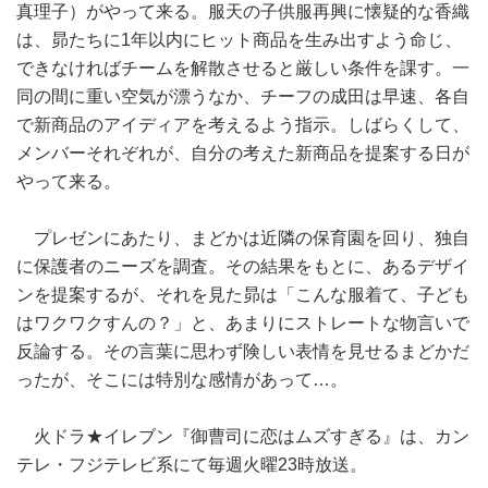
真理子）がやって来る。服天の子供服再興に懐疑的な香織
は、昴たちに1年以内にヒット商品を生み出すよう命じ、
できなければチームを解散させると厳しい条件を課す。一
同の間に重い空気が漂うなか、チーフの成田は早速、各自
で新商品のアイディアを考えるよう指示。しばらくして、
メンバーそれぞれが、自分の考えた新商品を提案する日が
やって来る。
プレゼンにあたり、まどかは近隣の保育園を回り、独自
に保護者のニーズを調査。その結果をもとに、あるデザイ
ンを提案するが、それを見た昴は「こんな服着て、子ども
はワクワクすんの？」と、あまりにストレートな物言いで
反論する。その言葉に思わず険しい表情を見せるまどかだ
ったが、そこには特別な感情があって…。
火ドラ★イレブン『御曹司に恋はムズすぎる』は、カン
テレ・フジテレビ系にて毎週火曜23時放送。