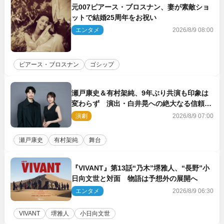
元007ピアース・ブロスナン、妻が素敵ショ
ットで結婚25周年をお祝い
エンタメ
2026/8/9 08:00
ピアース・ブロスナン
ゴシップ
瀬戸康史＆有村架純、9年ぶり共演も印象は
変わらず 演出・白井晃への絶大なる信頼を
胸に舞台『キュー』に挑む
演劇
2026/8/9 07:00
瀬戸康史
有村架純
舞台
『VIVANT』第13話“乃木”堺雅人、“長野”小
日向文世と対面 物語は予想外の展開へ
エンタメ
2026/8/9 06:30
VIVANT
堺雅人
小日向文世