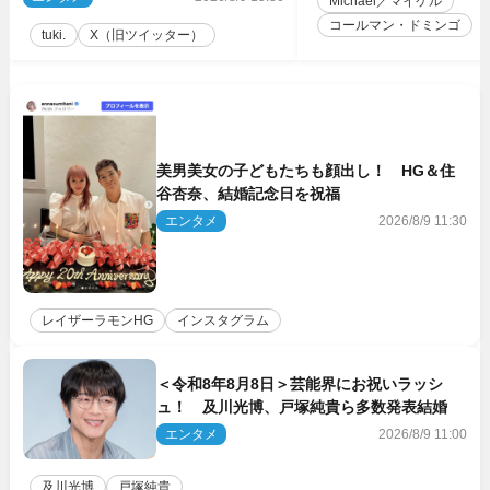
Michael／マイケル
コールマン・ドミンゴ
tuki.
X（旧ツイッター）
美男美女の子どもたちも顔出し！ HG＆住
谷杏奈、結婚記念日を祝福
エンタメ
2026/8/9 11:30
レイザーラモンHG
インスタグラム
＜令和8年8月8日＞芸能界にお祝いラッシ
ュ！ 及川光博、戸塚純貴ら多数発表結婚
エンタメ
2026/8/9 11:00
及川光博
戸塚純貴