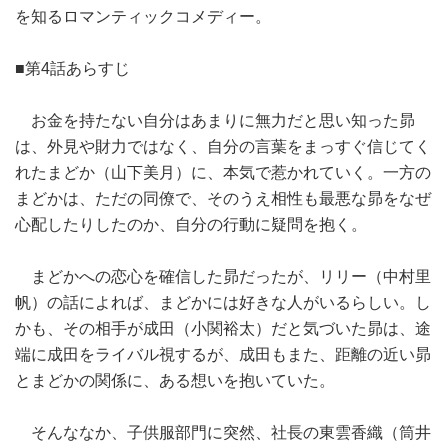
を知るロマンティックコメディー。
■第4話あらすじ
お金を持たない自分はあまりに無力だと思い知った昴
は、外見や財力ではなく、自分の言葉をまっすぐ信じてく
れたまどか（山下美月）に、本気で惹かれていく。一方の
まどかは、ただの同僚で、そのうえ相性も最悪な昴をなぜ
心配したりしたのか、自分の行動に疑問を抱く。
まどかへの恋心を確信した昴だったが、リリー（中村里
帆）の話によれば、まどかには好きな人がいるらしい。し
かも、その相手が成田（小関裕太）だと気づいた昴は、途
端に成田をライバル視するが、成田もまた、距離の近い昴
とまどかの関係に、ある想いを抱いていた。
そんななか、子供服部門に突然、社長の東雲香織（筒井