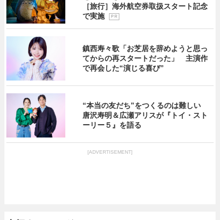
［旅行］海外航空券取扱スタート記念
で実施
P R
鎮西寿々歌「お芝居を辞めようと思っ
てからの再スタートだった」 主演作
で再会した“演じる喜び”
“本当の友だち”をつくるのは難しい
唐沢寿明＆広瀬アリスが『トイ・スト
ーリー５』を語る
[ADVERTISEMENT]