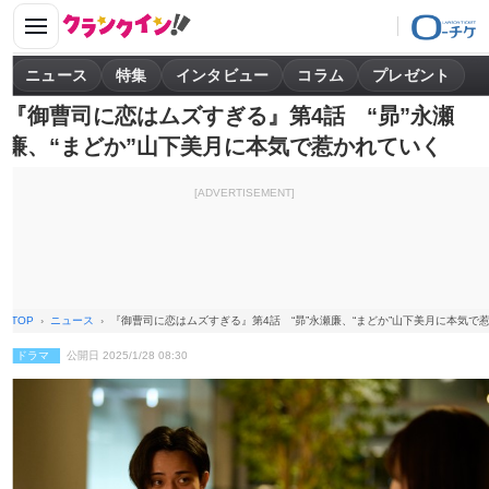
ニュース
特集
インタビュー
コラム
プレゼント
『御曹司に恋はムズすぎる』第4話 “昴”永瀬
廉、“まどか”山下美月に本気で惹かれていく
[ADVERTISEMENT]
TOP
ニュース
『御曹司に恋はムズすぎる』第4話 “昴”永瀬廉、“まどか”山下美月に本気で
ドラマ
公開日 2025/1/28 08:30