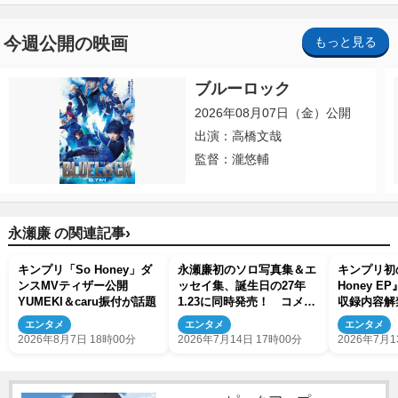
今週公開の映画
もっと見る
ブルーロック
2026年08月07日（金）公開
出演：高橋文哉
監督：瀧悠輔
›
永瀬廉 の関連記事
キンプリ「So Honey」ダ
永瀬廉初のソロ写真集＆エ
キンプリ初
ンスMVティザー公開
ッセイ集、誕生日の27年
Honey 
YUMEKI＆caru振付が話題
1.23に同時発売！ コメン
収録内容解
ト到着
バーやスタ
エンタメ
エンタメ
エンタメ
も
2026年8月7日 18時00分
2026年7月14日 17時00分
2026年7月1