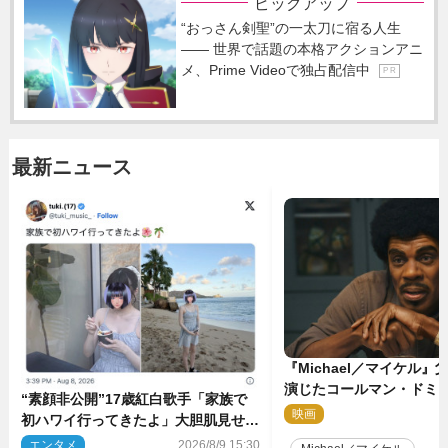
ピックアップ
“おっさん剣聖”の一太刀に宿る人生
―― 世界で話題の本格アクションアニ
メ、Prime Videoで独占配信中
P R
最新ニュース
『Michael／マイケル
演じたコールマン・ドミ
“素顔非公開”17歳紅白歌手「家族で
イクに2時間半かかってい
映画
2
初ハワイ行ってきたよ」大胆肌見せシ
ョット公開
エンタメ
2026/8/9 15:30