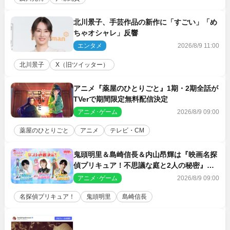
北川景子、手芸作品の新作に「すごい」「め
ちゃオシャレ」反響
エンタメ
2026/8/9 11:00
北川景子
X（旧ツイッター）
アニメ『薬屋のひとりごと』1期・2期全話が
TVerで期間限定無料配信決定
アニメ･ゲーム
2026/8/9 09:00
薬屋のひとりごと
アニメ
テレビ・CM
鬼頭明里＆島崎信長＆内山昂輝は『映画名探
偵プリキュア！不思議な庭と2人の秘密』ゲ
スト声優に決定
アニメ･ゲーム
2026/8/9 09:00
名探偵プリキュア！
鬼頭明里
島崎信長