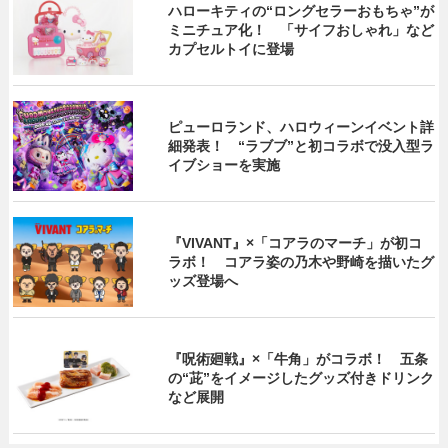
ハローキティの“ロングセラーおもちゃ”が
ミニチュア化！ 「サイフおしゃれ」など
カプセルトイに登場
ピューロランド、ハロウィーンイベント詳
細発表！ “ラブブ”と初コラボで没入型ラ
イブショーを実施
『VIVANT』×「コアラのマーチ」が初コ
ラボ！ コアラ姿の乃木や野崎を描いたグ
ッズ登場へ
『呪術廻戦』×「牛角」がコラボ！ 五条
の“茈”をイメージしたグッズ付きドリンク
など展開