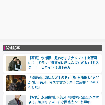
関連記事
【写真】永瀬廉、超わがままナルシスト御曹司
に！ ドラマ『御曹司に恋はムズすぎる』1月ス
タート ヒロインは山下美月
『御曹司に恋はムズすぎる』“昴”永瀬廉＆“まど
か”山下美月、キス寸前のラストに反響「ドキド
キした」
【写真】永瀬廉×山下美月『御曹司に恋はムズす
ぎる』追加キャストに小関裕太＆中村里帆