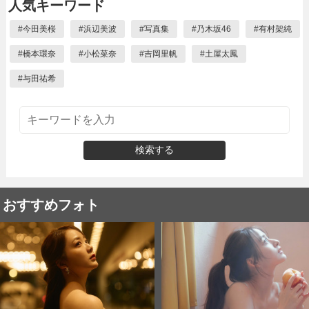
人気キーワード
#
今田美桜
#
浜辺美波
#
写真集
#
乃木坂46
#
有村架純
#
橋本環奈
#
小松菜奈
#
吉岡里帆
#
土屋太鳳
#
与田祐希
検索する
おすすめフォト