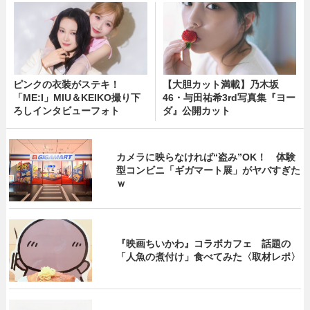
ピンクの衣装がステキ！
【大胆カット満載】乃木坂
「ME:I」MIU＆KEIKO撮り下
46・与田祐希3rd写真集『ヨー
ろしインタビューフォト
ダ』公開カット
カメラに映らなければ“盗み”OK！ 体験
型コンビニ「ギガマート展」がヤバすぎた
ｗ
『映画ちいかわ』コラボカフェ 話題の
「人魚の煮付け」食べてみた〈取材レポ〉