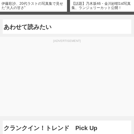
伊藤彩沙、20代ラストの写真集で見せ
【話題】乃木坂46・金川紗耶1st写真
た“大人の甘さ”
集、ランジェリーカット公開！
あわせて読みたい
[ADVERTISEMENT]
クランクイン！トレンド Pick Up