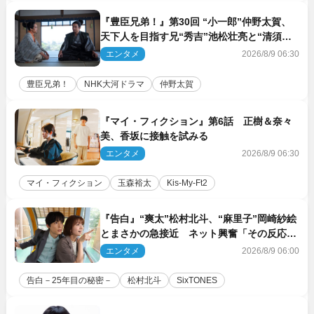
『豊臣兄弟！』第30回 “小一郎”仲野太賀、
天下人を目指す兄“秀吉”池松壮亮と“清須会
議”へ
エンタメ
2026/8/9 06:30
豊臣兄弟！
NHK大河ドラマ
仲野太賀
『マイ・フィクション』第6話 正樹＆奈々
美、香坂に接触を試みる
エンタメ
2026/8/9 06:30
マイ・フィクション
玉森裕太
Kis‐My‐Ft2
『告白』“爽太”松村北斗、“麻里子”岡崎紗絵
とまさかの急接近 ネット興奮「その反応
は」「いいの!?」（ネタバレあり）
エンタメ
2026/8/9 06:00
告白－25年目の秘密－
松村北斗
SixTONES