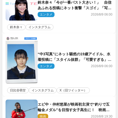
鈴木奈々「今が一番バスト大きい！」 自信
あふれる投稿にネット衝撃「スゴイ」「写真
集を出して欲しい」
エンタメ
2026/8/9 06:00
鈴木奈々
インスタグラム
“中3写真”にネット騒然の19歳アイドル、水
着投稿に「スタイル抜群」「可愛すぎる」と
絶賛の声
エンタメ
2026/8/9 06:00
日比谷萌甘
インスタグラム
X（旧ツイッター）
エビ中・仲村悠菜が映画初主演で“釣りで五
輪金メダル”を目指す女子高生に！ 映画
『つりこまち』今秋公開
映画
2026/8/8 19:30