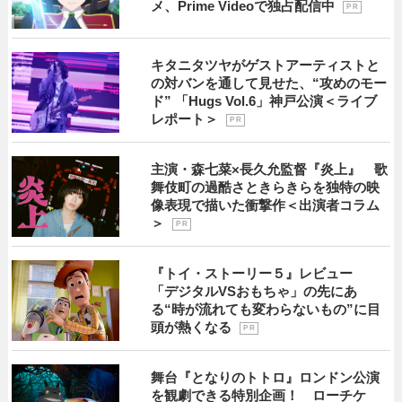
メ、Prime Videoで独占配信中
P R
キタニタツヤがゲストアーティストと
の対バンを通して見せた、“攻めのモー
ド” 「Hugs Vol.6」神戸公演＜ライブ
レポート＞
P R
主演・森七菜×長久允監督『炎上』 歌
舞伎町の過酷さときらきらを独特の映
像表現で描いた衝撃作＜出演者コラム
＞
P R
『トイ・ストーリー５』レビュー
「デジタルVSおもちゃ」の先にあ
る“時が流れても変わらないもの”に目
頭が熱くなる
P R
舞台『となりのトトロ』ロンドン公演
を観劇できる特別企画！ ローチケ