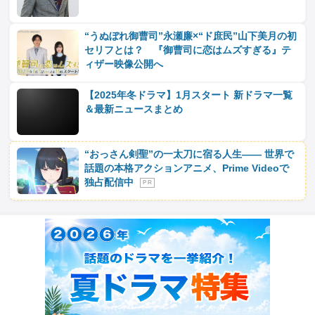
“うぬぼれ御曹司”永瀬廉×“ド庶民”山下美月の初
セリフとは？ 『御曹司に恋はムズすぎる』テ
ィザー映像公開へ
【2025年冬ドラマ】1月スタート 新ドラマ一覧
＆最新ニュースまとめ
“おっさん剣聖”の一太刀に宿る人生―― 世界で
話題の本格アクションアニメ、Prime Videoで
独占配信中
P R