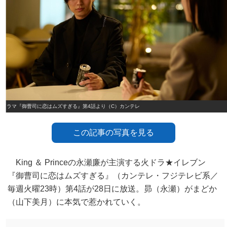
ドラマ『御曹司に恋はムズすぎる』第4話より（C）カンテレ
この記事の写真を見る
King ＆ Princeの永瀬廉が主演する火ドラ★イレブン
『御曹司に恋はムズすぎる』（カンテレ・フジテレビ系／
毎週火曜23時）第4話が28日に放送。昴（永瀬）がまどか
（山下美月）に本気で惹かれていく。