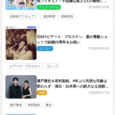
偵プリキュア！不思議な庭と2人の秘密』ゲ
スト声優に決定
アニメ･ゲーム
2026/8/9 09:00
名探偵プリキュア！
鬼頭明里
島崎信長
元007ピアース・ブロスナン、妻が素敵ショ
ットで結婚25周年をお祝い
エンタメ
2026/8/9 08:00
ピアース・ブロスナン
ゴシップ
瀬戸康史＆有村架純、9年ぶり共演も印象は
変わらず 演出・白井晃への絶大なる信頼を
胸に舞台『キュー』に挑む
演劇
2026/8/9 07:00
瀬戸康史
有村架純
舞台