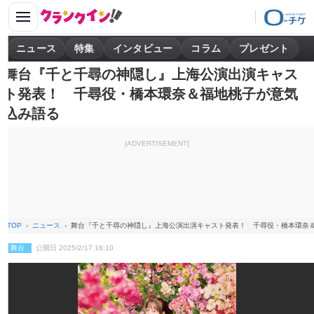
ニュース
特集
インタビュー
コラム
プレゼント
舞台『千と千尋の神隠し』上海公演出演キャス
ト発表！ 千尋役・橋本環奈＆福地桃子が意気
込み語る
[ADVERTISEMENT]
TOP
ニュース
舞台『千と千尋の神隠し』上海公演出演キャスト発表！ 千尋役・橋本環奈
舞台
公開日 2025/2/17 16:10