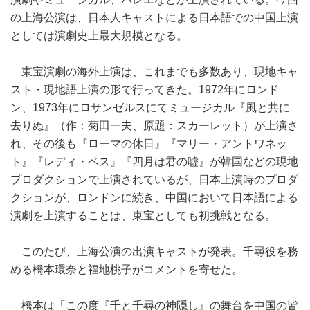
の上海公演は、日本人キャストによる日本語での中国上演
としては演劇史上最大規模となる。
東宝演劇の海外上演は、これまでも多数あり、現地キャ
スト・現地語上演の形で行ってきた。1972年にロンド
ン、1973年にロサンゼルスにてミュージカル『風と共に
去りぬ』（作：菊田一夫、原題：スカーレット）が上演さ
れ、その後も『ローマの休日』『マリー・アントワネッ
ト』『レディ・ベス』『四月は君の嘘』が韓国などの現地
プロダクションで上演されているが、日本上演時のプロダ
クションが、ロンドンに続き、中国において日本語による
演劇を上演することは、東宝としても初挑戦となる。
このたび、上海公演の出演キャストが発表。千尋役を務
める橋本環奈と福地桃子がコメントを寄せた。
橋本は「この度『千と千尋の神隠し』の舞台を中国の皆