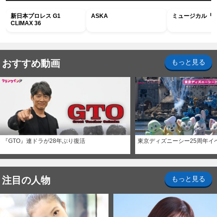
新日本プロレス G1
ASKA
ミュージカル『R
CLIMAX 36
おすすめ動画
もっと見る
『GTO』連ドラが28年ぶり復活
東京ディズニーシー25周年イ
注目の人物
もっと見る