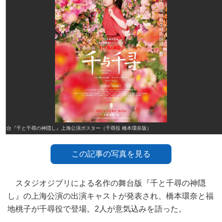
舞台『千と千尋の神隠し』上海公演ポスター（千尋役 橋本環奈版）
この記事の写真を見る
スタジオジブリによる名作の舞台版『千と千尋の神隠
し』の上海公演の出演キャストが発表され、橋本環奈と福
地桃子が千尋役で登場。2人が意気込みを語った。