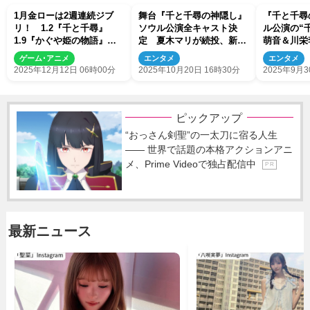
1月金ローは2週連続ジブ
舞台『千と千尋の神隠し』
『千と千尋
リ！ 1.2『千と千尋』
ソウル公演全キャスト決
ル公演の“
1.9『かぐや姫の物語』放
定 夏木マリが続投、新キ
萌音＆川
送決定
ャストに阿久津仁愛＆高橋
韓国版メイ
ゲーム･アニメ
エンタメ
エンタメ
ひとみ
禁
2025年12月12日 06時00分
2025年10月20日 16時30分
2025年9月3
ピックアップ
“おっさん剣聖”の一太刀に宿る人生
―― 世界で話題の本格アクションアニ
メ、Prime Videoで独占配信中
P R
最新ニュース