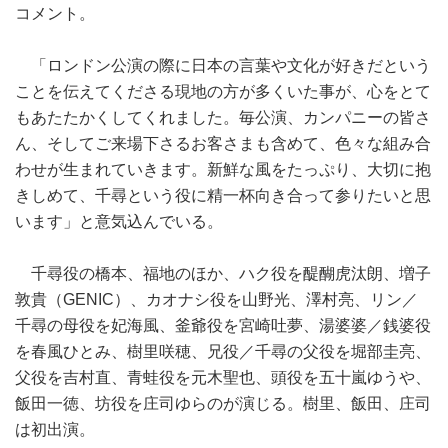
コメント。
「ロンドン公演の際に日本の言葉や文化が好きだという
ことを伝えてくださる現地の方が多くいた事が、心をとて
もあたたかくしてくれました。毎公演、カンパニーの皆さ
ん、そしてご来場下さるお客さまも含めて、色々な組み合
わせが生まれていきます。新鮮な風をたっぷり、大切に抱
きしめて、千尋という役に精一杯向き合って参りたいと思
います」と意気込んでいる。
千尋役の橋本、福地のほか、ハク役を醍醐虎汰朗、増子
敦貴（GENIC）、カオナシ役を山野光、澤村亮、リン／
千尋の母役を妃海風、釜爺役を宮崎吐夢、湯婆婆／銭婆役
を春風ひとみ、樹里咲穂、兄役／千尋の父役を堀部圭亮、
父役を吉村直、青蛙役を元木聖也、頭役を五十嵐ゆうや、
飯田一徳、坊役を庄司ゆらのが演じる。樹里、飯田、庄司
は初出演。