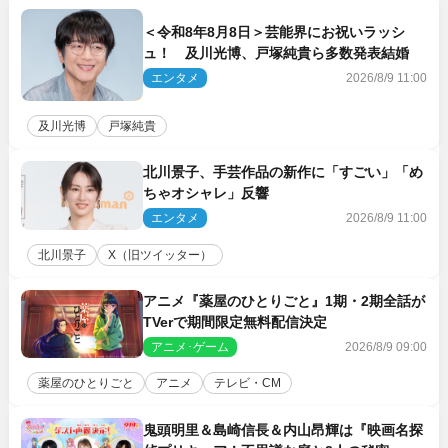
＜令和8年8月8日＞芸能界にお祝いラッシ
ュ！ 及川光博、戸塚純貴ら多数発表結婚
エンタメ
2026/8/9 11:00
及川光博
戸塚純貴
北川景子、手芸作品の新作に「すごい」「め
ちゃオシャレ」反響
エンタメ
2026/8/9 11:00
北川景子
X（旧ツイッター）
アニメ『薬屋のひとりごと』1期・2期全話が
TVerで期間限定無料配信決定
アニメ･ゲーム
2026/8/9 09:00
薬屋のひとりごと
アニメ
テレビ・CM
鬼頭明里＆島崎信長＆内山昂輝は『映画名探