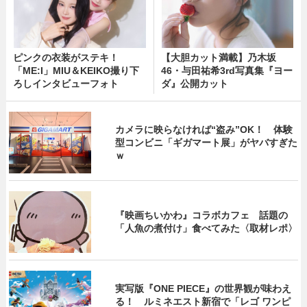
ピンクの衣装がステキ！
【大胆カット満載】乃木坂
「ME:I」MIU＆KEIKO撮り下
46・与田祐希3rd写真集『ヨー
ろしインタビューフォト
ダ』公開カット
カメラに映らなければ“盗み”OK！ 体験
型コンビニ「ギガマート展」がヤバすぎた
ｗ
『映画ちいかわ』コラボカフェ 話題の
「人魚の煮付け」食べてみた〈取材レポ〉
実写版『ONE PIECE』の世界観が味わえ
る！ ルミネエスト新宿で「レゴ ワンピ