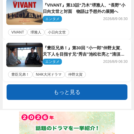
『VIVANT』第13話“乃木”堺雅人、“長野”小
日向文世と対面 物語は予想外の展開へ
エンタメ
2026/8/9 06:30
VIVANT
堺雅人
小日向文世
『豊臣兄弟！』第30回 “小一郎”仲野太賀、
天下人を目指す兄“秀吉”池松壮亮と“清須会
議”へ
エンタメ
2026/8/9 06:30
豊臣兄弟！
NHK大河ドラマ
仲野太賀
もっと見る