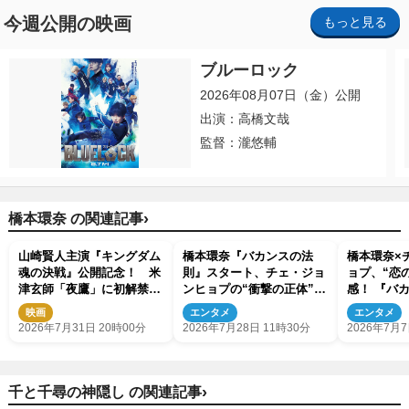
今週公開の映画
もっと見る
ブルーロック
2026年08月07日（金）公開
出演：高橋文哉
監督：瀧悠輔
›
橋本環奈 の関連記事
山崎賢人主演『キングダム
橋本環奈『バカンスの法
橋本環奈×
魂の決戦』公開記念！ 米
則』スタート、チェ・ジョ
ョプ、“恋
津玄師「夜鷹」に初解禁の
ンヒョプの“衝撃の正体”判
感！ 『バ
本編映像を使用したPV到
明！（ネタバレあり）
面写真5点
映画
エンタメ
エンタメ
着
ュー到着
2026年7月31日 20時00分
2026年7月28日 11時30分
2026年7月7
›
千と千尋の神隠し の関連記事