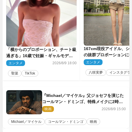
167cm現役アイドル、シ
「横からのプロポーション、チート級
の抜群プロポーションに
過ぎる」16歳で妊娠・ギャルモデ
ぎる」
ル、最新投稿にネット衝撃「美しすぎ
エンタメ
2
エンタメ
2026/8/9 18:00
る」
八咲実夢
インスタグラ
聖菜
TikTok
『Michael／マイケル』父ジョセフを演じた
コールマン・ドミンゴ、特殊メイクに2時間
半かかっていた
映画
2026/8/9 15:00
Michael／マイケル
コールマン・ドミンゴ
映画