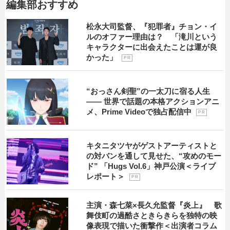
編集部おすすめ
松永大司監督、『犯罪者』チョン・イ
ルのオファー理由は？ 「滝川という
キャラクターに出会えたことは運が良
かった」
P R
“おっさん剣聖”の一太刀に宿る人生
―― 世界で話題の本格アクションアニ
メ、Prime Videoで独占配信中
P R
キタニタツヤがゲストアーティストと
の対バンを通して見せた、“攻めのモー
ド” 「Hugs Vol.6」神戸公演＜ライブ
レポート＞
P R
主演・森七菜×長久允監督『炎上』 歌
舞伎町の過酷さときらきらを独特の映
像表現で描いた衝撃作＜出演者コラム