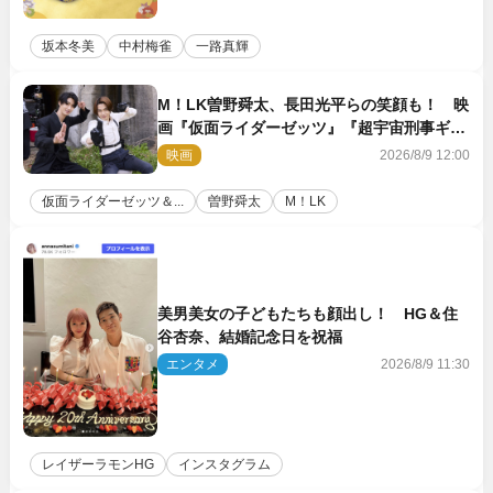
坂本冬美
中村梅雀
一路真輝
M！LK曽野舜太、長田光平らの笑顔も！ 映
画『仮面ライダーゼッツ』『超宇宙刑事ギャ
バン インフィニティ』オフショット到着
映画
2026/8/9 12:00
仮面ライダーゼッツ＆...
曽野舜太
M！LK
美男美女の子どもたちも顔出し！ HG＆住
谷杏奈、結婚記念日を祝福
エンタメ
2026/8/9 11:30
レイザーラモンHG
インスタグラム