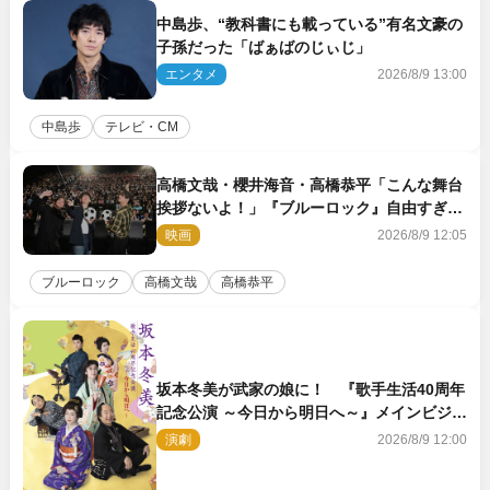
中島歩、“教科書にも載っている”有名文豪の
子孫だった「ばぁばのじぃじ」
エンタメ
2026/8/9 13:00
中島歩
テレビ・CM
高橋文哉・櫻井海音・高橋恭平「こんな舞台
挨拶ないよ！」『ブルーロック』自由すぎる
イベントレポート
映画
2026/8/9 12:05
ブルーロック
高橋文哉
高橋恭平
坂本冬美が武家の娘に！ 『歌手生活40周年
記念公演 ～今日から明日へ～』メインビジュ
アル公開
演劇
2026/8/9 12:00