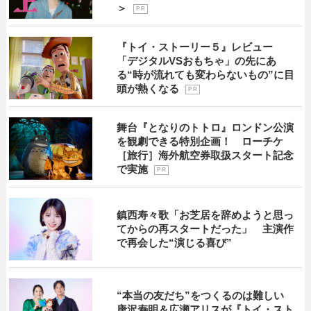
＞
P R
『トイ・ストーリー５』レビュー
「デジタルVSおもちゃ」の先にあ
る“時が流れても変わらないもの”に目
頭が熱くなる
P R
舞台『となりのトトロ』ロンドン公演
を観劇できる特別企画！ ローチケ
［旅行］海外航空券取扱スタート記念
で実施
P R
鎮西寿々歌「お芝居を辞めようと思っ
てからの再スタートだった」 主演作
で再会した“演じる喜び”
“本当の友だち”をつくるのは難しい
唐沢寿明＆広瀬アリスが『トイ・スト