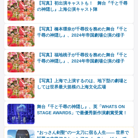
【写真】初出演キャストも！ 舞台『千と千尋
の神隠し』上海公演キャスト陣
【写真】橋本環奈が千尋役を務めた舞台『千と
千尋の神隠し』、2024年帝国劇場公演の様子
【写真】福地桃子が千尋役を務めた舞台『千と
千尋の神隠し』、2024年帝国劇場公演の様子
【写真】上海で上演するのは、地下型の劇場と
しては世界最大規模の上海文化広場
舞台『千と千尋の神隠し』、英「WHATS ON
STAGE AWARDS」で最優秀新作演劇賞受賞！
“おっさん剣聖”の一太刀に宿る人生―― 世界で