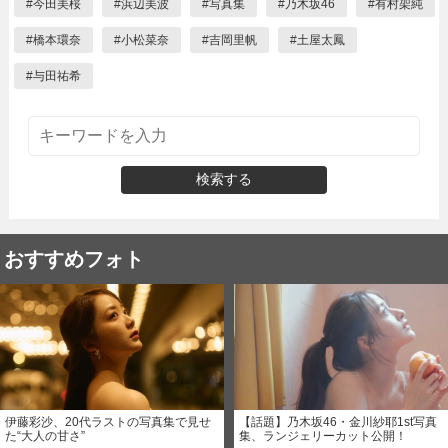
#
今田美桜
#
浜辺美波
#
写真集
#
乃木坂46
#
有村架純
#
橋本環奈
#
小松菜奈
#
吉岡里帆
#
土屋太鳳
#
与田祐希
検索する
おすすめフォト
伊藤彩沙、20代ラストの写真集で見せ
【話題】乃木坂46・金川紗耶1st写真
た“大人の甘さ”
集、ランジェリーカット公開！