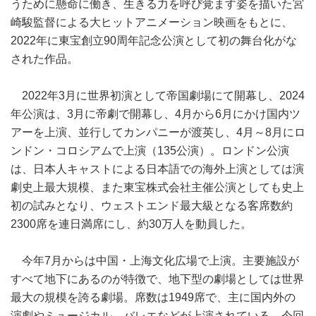
うために懸命に働き、生きる力を呼び覚ます姿を描いた宮
崎駿監督による大ヒットアニメーション映画をもとに、
2022年に東宝創立90周年記念公演として初の舞台化がな
された作品。
2022年3月に世界初演として帝国劇場にて開幕し、2024
年公演は、3月に帝劇で開幕し、4月から6月にかけ国内ツ
アーを上演、並行してカンパニーが渡英し、4月～8月にロ
ンドン・コロシアムで上演（135公演）。ロンドン公演
は、日本人キャストによる日本語での海外上演としては演
劇史上最大規模、また東宝株式会社主催公演としても史上
初の試みとなり、ウェストエンド最大級となる客席数約
2300席を連日満席にし、約30万人を動員した。
今年7月からは中国・上海文化広場で上演。主要施設が
すべて地下にあるのが特徴で、地下型の劇場としては世界
最大の規模を誇る劇場。席数は1949席で、主に国内外の
演劇やミュージカル、バレエなどが上演されている。今回