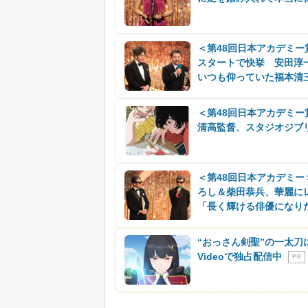
＜第48回日本アカデミ
スタートで快挙 安田淳
いつも仰っていた福本清
＜第48回日本アカデミ
清高監督、スタジオジブ
＜第48回日本アカデミ
ろし＆柴田恭兵、華麗に
「長く輝ける俳優になり
“おっさん剣聖”の一太刀
Videoで独占配信中
P R