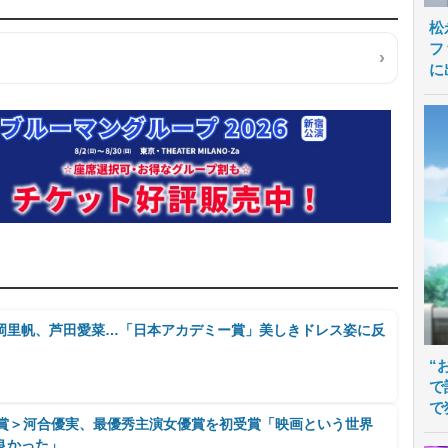
松
フ
に
岡里帆、芦田愛菜…「日本アカデミー賞」美しきドレス姿に反
」
“
で
で
ー賞＞河合優実、最優秀主演女優賞を初受賞「映画という世界
良かった」