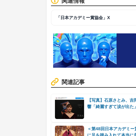
関連情報
「日本アカデミー賞協会」X
関連記事
【写真】石原さとみ、吉
響「綺麗すぎて涙が出た
＜第48回日本アカデミ
に足を踏み入れて本当に