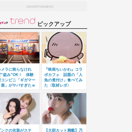
[ADVERTISEMENT]
ピックアップ
カメラに映らなけれ
『映画ちいかわ』コラ
ば“盗み”OK！ 体験
ボカフェ 話題の「人
型コンビニ「ギガマー
魚の煮付け」食べてみ
ト展」がヤバすぎたｗ
た〈取材レポ〉
ピンクの衣装がステ
【大胆カット満載】乃