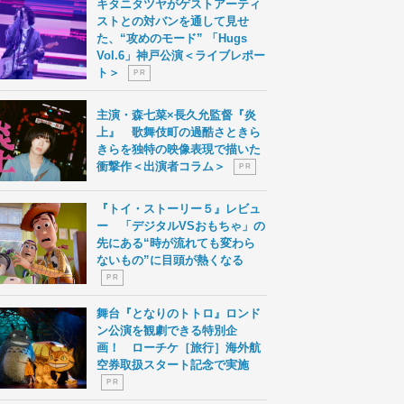
キタニタツヤがゲストアーティ
ストとの対バンを通して見せ
た、“攻めのモード” 「Hugs
Vol.6」神戸公演＜ライブレポー
ト＞
P R
主演・森七菜×長久允監督『炎
上』 歌舞伎町の過酷さときら
きらを独特の映像表現で描いた
衝撃作＜出演者コラム＞
P R
『トイ・ストーリー５』レビュ
ー 「デジタルVSおもちゃ」の
先にある“時が流れても変わら
ないもの”に目頭が熱くなる
P R
舞台『となりのトトロ』ロンド
ン公演を観劇できる特別企
画！ ローチケ［旅行］海外航
空券取扱スタート記念で実施
P R