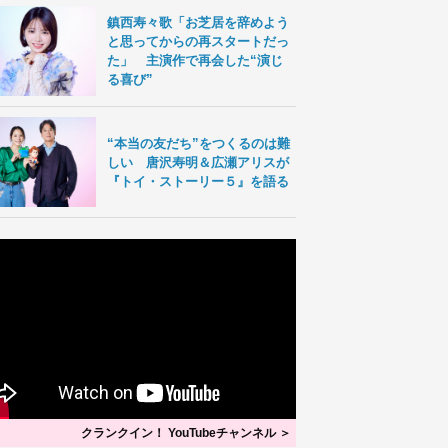
鎮西寿々歌「お芝居を辞めよう
と思ってからの再スタートだっ
た」 主演作で再会した“演じ
る喜び”
“本当の友だち”をつくるのは難
しい 唐沢寿明＆広瀬アリスが
『トイ・ストーリー５』を語る
クランクイン！ YouTubeチャンネル ＞