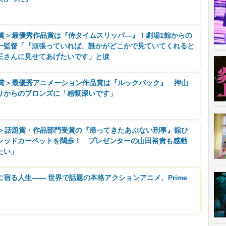
ー賞＞最優秀作品賞は『侍タイムスリッパ―』！劇場1館からの
一監督「『頑張っていれば、誰かがどこかで見ていてくれると
三さんに見せてあげたいです」と涙
ー賞＞最優秀アニメーション作品賞は『ルックバック』 押山
リからのブロンズに「感慨深いです」
ー＞話題賞・作品部門受賞の『帰ってきたあぶない刑事』舘ひ
レッドカーペットを闊歩！ プレゼンターの山田裕貴も感動
たい」
に宿る人生―― 世界で話題の本格アクションアニメ、Prime