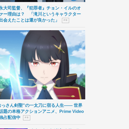
永大司監督、『犯罪者』チョン・イルのオ
ァー理由は？ 「滝川というキャラクター
出会えたことは運が良かった」
P R
おっさん剣聖”の一太刀に宿る人生―― 世界
話題の本格アクションアニメ、Prime Video
独占配信中
P R