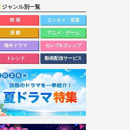
ジャンル別一覧
映画
エンタメ・音楽
演劇
アニメ・ゲーム
海外ドラマ
セレブ&ゴシップ
トレンド
動画配信サービス