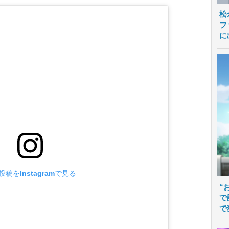
松
フ
に
投稿をInstagramで見る
“
で
で