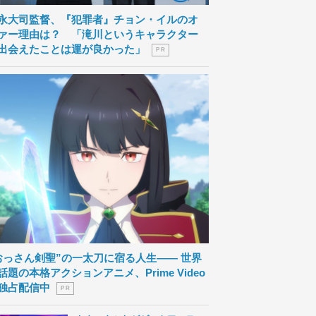
永大司監督、『犯罪者』チョン・イルのオ
ァー理由は？ 「滝川というキャラクター
出会えたことは運が良かった」
P R
おっさん剣聖”の一太刀に宿る人生―― 世界
話題の本格アクションアニメ、Prime Video
独占配信中
P R