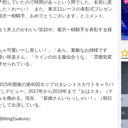
予想していたので時間があっという間でした。名前に惹
した！わーい！ また、東京11レースの表彰式プレゼン
菊沢一樹騎手、おめでとうございます」とコメント。
う井上のかわいい笑顔や、菊沢一樹騎手を表彰する様
ゃ可愛いーし美しい！」「あら、素敵なお姉様です
愛い咲楽さん」「ラインの出る服似合うな」「雰囲気変
寄せられている。
。2015年開催の第40回ホリプロタレントスカウトキャラバ
受賞しデビュー。2017年から2019年まで『おはスタ』（テ
ルを務める。現在、『新婚さんいらっしゃい！』（朝日
として出演している。
ng2sakura）