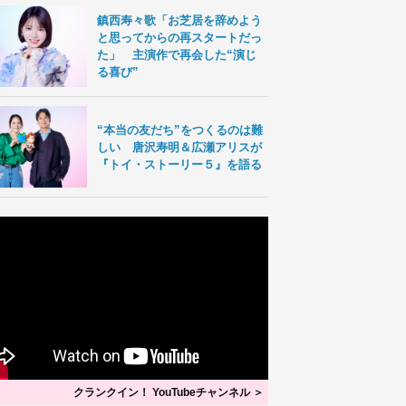
鎮西寿々歌「お芝居を辞めよう
と思ってからの再スタートだっ
た」 主演作で再会した“演じ
る喜び”
“本当の友だち”をつくるのは難
しい 唐沢寿明＆広瀬アリスが
『トイ・ストーリー５』を語る
クランクイン！ YouTubeチャンネル ＞