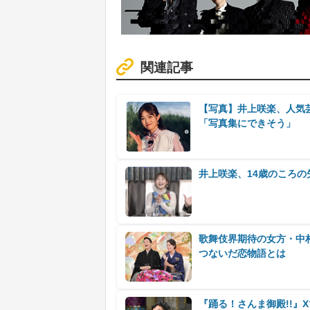
関連記事
【写真】井上咲楽、人気
「写真集にできそう」
井上咲楽、14歳のころの
歌舞伎界期待の女方・中
つないだ恋物語とは
『踊る！さんま御殿!!』