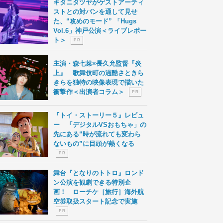
キタニタツヤがゲストアーティ
ストとの対バンを通して見せ
た、“攻めのモード” 「Hugs
Vol.6」神戸公演＜ライブレポー
ト＞
P R
主演・森七菜×長久允監督『炎
上』 歌舞伎町の過酷さときら
きらを独特の映像表現で描いた
衝撃作＜出演者コラム＞
P R
『トイ・ストーリー５』レビュ
ー 「デジタルVSおもちゃ」の
先にある“時が流れても変わら
ないもの”に目頭が熱くなる
P R
舞台『となりのトトロ』ロンド
ン公演を観劇できる特別企
画！ ローチケ［旅行］海外航
空券取扱スタート記念で実施
P R