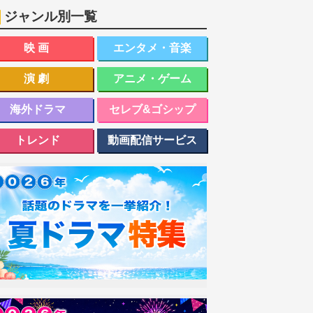
ジャンル別一覧
映画
エンタメ・音楽
演劇
アニメ・ゲーム
海外ドラマ
セレブ&ゴシップ
トレンド
動画配信サービス