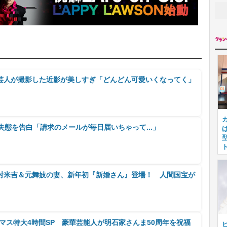
芸人が撮影した近影が美しすぎ「どんどん可愛いくなってく」
失態を告白「請求のメールが毎日届いちゃって...」
村米吉＆元舞妓の妻、新年初『新婚さん』登場！ 人間国宝が
Xマス特大4時間SP 豪華芸能人が明石家さんま50周年を祝福