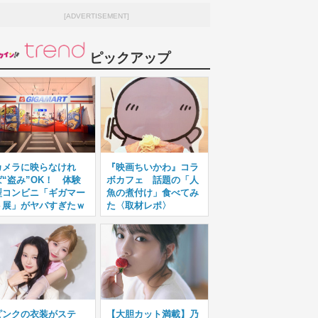
[ADVERTISEMENT]
ピックアップ
カメラに映らなけれ
『映画ちいかわ』コラ
ば“盗み”OK！ 体験
ボカフェ 話題の「人
型コンビニ「ギガマー
魚の煮付け」食べてみ
ト展」がヤバすぎたｗ
た〈取材レポ〉
ピンクの衣装がステ
【大胆カット満載】乃