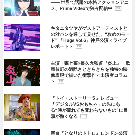
―― 世界で話題の本格アクションアニ
メ、Prime Videoで独占配信中
P R
キタニタツヤがゲストアーティストと
の対バンを通して見せた、“攻めのモー
ド” 「Hugs Vol.6」神戸公演＜ライブ
レポート＞
P R
主演・森七菜×長久允監督『炎上』 歌
舞伎町の過酷さときらきらを独特の映
像表現で描いた衝撃作＜出演者コラム
＞
P R
『トイ・ストーリー５』レビュー
「デジタルVSおもちゃ」の先にあ
る“時が流れても変わらないもの”に目
頭が熱くなる
P R
舞台『となりのトトロ』ロンドン公演