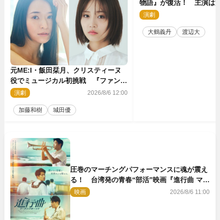
物語』が復活！ 主演は
演劇
2
大鶴義丹
渡辺大
元ME:I・飯田栞月、クリスティーヌ
役でミュージカル初挑戦 『ファント
ム』2027年上演
演劇
2026/8/6 12:00
加藤和樹
城田優
圧巻のマーチングパフォーマンスに魂が震え
る！ 台湾発の青春“部活”映画『進行曲 マー
チングボーイズ』予告解禁
映画
2026/8/6 11:00