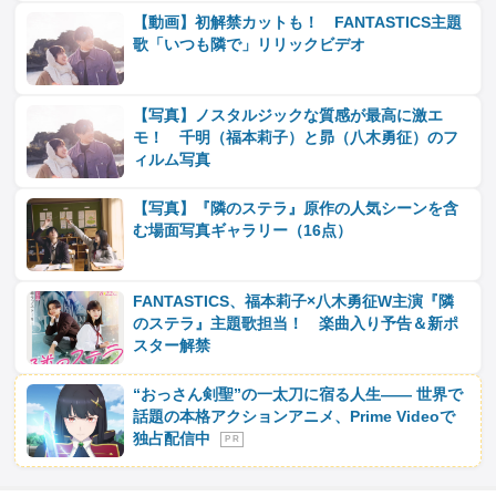
【動画】初解禁カットも！ FANTASTICS主題
歌「いつも隣で」リリックビデオ
【写真】ノスタルジックな質感が最高に激エ
モ！ 千明（福本莉子）と昴（八木勇征）のフ
ィルム写真
【写真】『隣のステラ』原作の人気シーンを含
む場面写真ギャラリー（16点）
FANTASTICS、福本莉子×八木勇征W主演『隣
のステラ』主題歌担当！ 楽曲入り予告＆新ポ
スター解禁
“おっさん剣聖”の一太刀に宿る人生―― 世界で
話題の本格アクションアニメ、Prime Videoで
独占配信中
P R