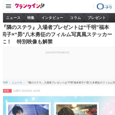
ニュース
特集
インタビュー
コラム
プレゼント
『隣のステラ』入場者プレゼントは“千明”福本
莉子×“昴”八木勇征のフィルム写真風ステッカー
に！ 特別映像も解禁
[ADVERTISEMENT]
TOP
ニュース
『隣のステラ』入場者プレゼントは“千明”福本莉子×“昴”八木勇征のフィル
映画
公開日 2025/8/1 16:00