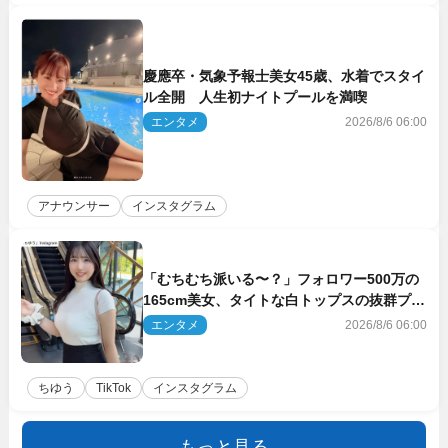
慶應卒・気象予報士美女45歳、水着でスタイ
ル全開 人生初ナイトプールを満喫
エンタメ
2026/8/6 06:00
アナウンサー
インスタグラム
「むちむち派いる〜？」フォロワー500万の
165cm美女、タイトな白トップスの抜群プロ
ポーションにネット衝撃
エンタメ
2026/8/6 06:00
ちゆう
TikTok
インスタグラム
もっと見る