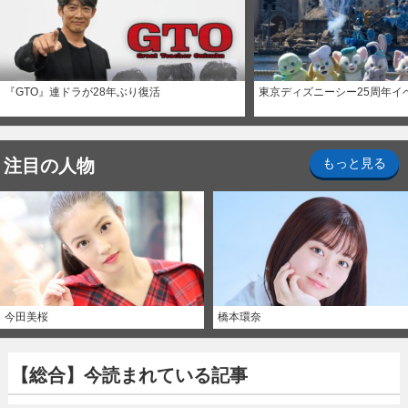
『GTO』連ドラが28年ぶり復活
東京ディズニーシー25周年イ
注目の人物
もっと見る
今田美桜
橋本環奈
【総合】今読まれている記事