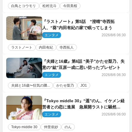
白鳥とコウモリ
松村北斗
今田美桜
『ラストノート』第5話 “澄晴”寺西拓
人、“葵”内田有紀の家で眠ってしまう
エンタメ
2026/8/6 06:30
ラストノート
内田有紀
寺西拓人
『夫婦と16歳』第6話 “美子”かたせ梨乃、失
意の“紘”豆原一成に思い切ったプレゼント
エンタメ
2026/8/6 06:30
夫婦と16歳〜狂気の隣...
かたせ梨乃
JO1
『Tokyo middle 30』“遥”のん、イケメン経
営者との恋に進展 急展開ラストに騒然
「え…いきなり」「嫌な予感」
エンタメ
2026/8/6 06:00
Tokyo middle 30
仲里依紗
のん