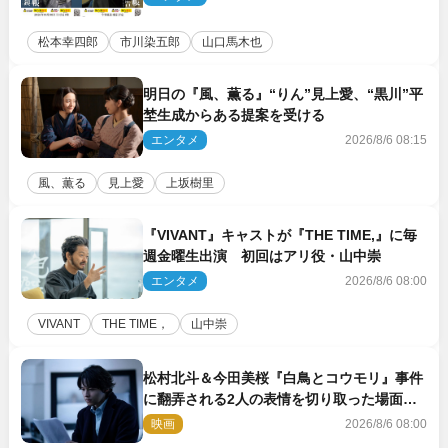
松本幸四郎
市川染五郎
山口馬木也
明日の『風、薫る』“りん”見上愛、“黒川”平
埜生成からある提案を受ける
エンタメ
2026/8/6 08:15
風、薫る
見上愛
上坂樹里
『VIVANT』キャストが『THE TIME,』に毎
週金曜生出演 初回はアリ役・山中崇
エンタメ
2026/8/6 08:00
VIVANT
THE TIME，
山中崇
松村北斗＆今田美桜『白鳥とコウモリ』事件
に翻弄される2人の表情を切り取った場面写
真解禁
映画
2026/8/6 08:00