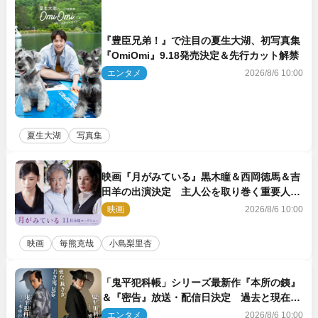
『豊臣兄弟！』で注目の夏生大湖、初写真集
『OmiOmi』9.18発売決定＆先行カット解禁
エンタメ
2026/8/6 10:00
夏生大湖
写真集
映画『月がみている』黒木瞳＆西岡徳馬＆吉
田羊の出演決定 主人公を取り巻く重要人物
を演じる
映画
2026/8/6 10:00
映画
毎熊克哉
小島梨里杏
「鬼平犯科帳」シリーズ最新作『本所の銕』
＆『密告』放送・配信日決定 過去と現在が
繋がるビジュアルも解禁
エンタメ
2026/8/6 10:00