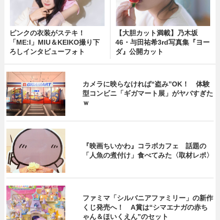
ピンクの衣装がステキ！
【大胆カット満載】乃木坂
「ME:I」MIU＆KEIKO撮り下
46・与田祐希3rd写真集『ヨー
ろしインタビューフォト
ダ』公開カット
カメラに映らなければ“盗み”OK！ 体験
型コンビニ「ギガマート展」がヤバすぎた
ｗ
『映画ちいかわ』コラボカフェ 話題の
「人魚の煮付け」食べてみた〈取材レポ〉
ファミマ「シルバニアファミリー」の新作
くじ発売へ！ A賞は“シマエナガの赤ち
ゃん＆ほいくえん”のセット