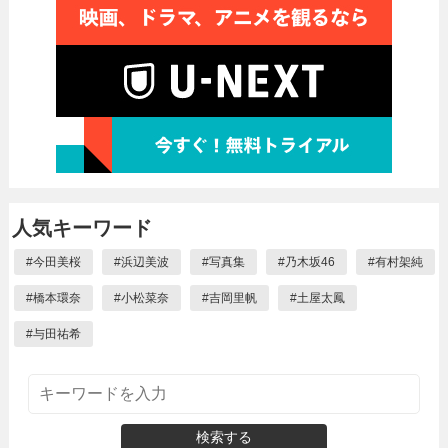
人気キーワード
#
今田美桜
#
浜辺美波
#
写真集
#
乃木坂46
#
有村架純
#
橋本環奈
#
小松菜奈
#
吉岡里帆
#
土屋太鳳
#
与田祐希
検索する