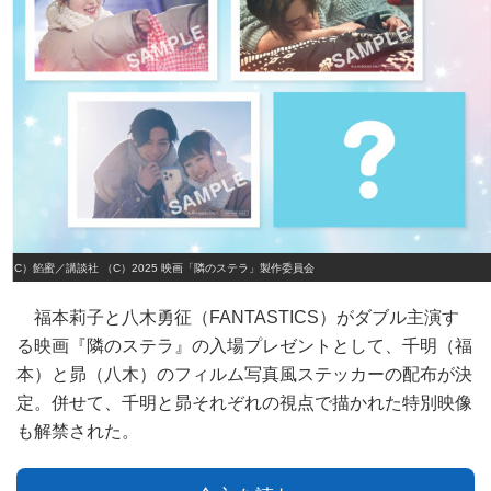
（C）餡蜜／講談社 （C）2025 映画「隣のステラ」製作委員会
福本莉子と八木勇征（FANTASTICS）がダブル主演す
る映画『隣のステラ』の入場プレゼントとして、千明（福
本）と昴（八木）のフィルム写真風ステッカーの配布が決
定。併せて、千明と昴それぞれの視点で描かれた特別映像
も解禁された。