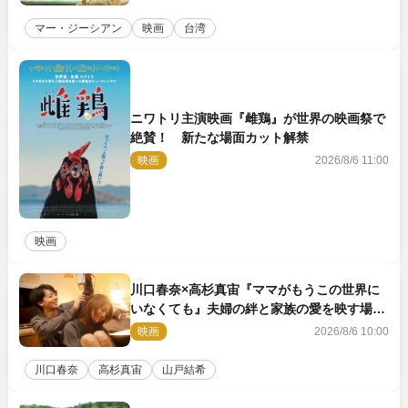
マー・ジーシアン
映画
台湾
ニワトリ主演映画『雌鶏』が世界の映画祭で
絶賛！ 新たな場面カット解禁
映画
2026/8/6 11:00
映画
川口春奈×高杉真宙『ママがもうこの世界に
いなくても』夫婦の絆と家族の愛を映す場面
写真公開
映画
2026/8/6 10:00
川口春奈
高杉真宙
山戸結希