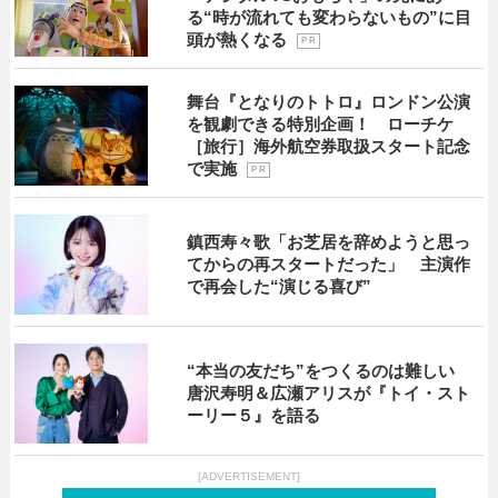
る“時が流れても変わらないもの”に目
頭が熱くなる
P R
舞台『となりのトトロ』ロンドン公演
を観劇できる特別企画！ ローチケ
［旅行］海外航空券取扱スタート記念
で実施
P R
鎮西寿々歌「お芝居を辞めようと思っ
てからの再スタートだった」 主演作
で再会した“演じる喜び”
“本当の友だち”をつくるのは難しい
唐沢寿明＆広瀬アリスが『トイ・スト
ーリー５』を語る
[ADVERTISEMENT]