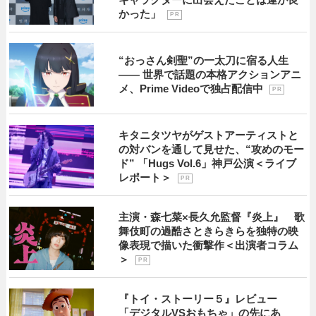
かった」
P R
“おっさん剣聖”の一太刀に宿る人生
―― 世界で話題の本格アクションアニ
メ、Prime Videoで独占配信中
P R
キタニタツヤがゲストアーティストと
の対バンを通して見せた、“攻めのモー
ド” 「Hugs Vol.6」神戸公演＜ライブ
レポート＞
P R
主演・森七菜×長久允監督『炎上』 歌
舞伎町の過酷さときらきらを独特の映
像表現で描いた衝撃作＜出演者コラム
＞
P R
『トイ・ストーリー５』レビュー
「デジタルVSおもちゃ」の先にあ