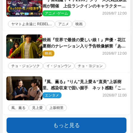
画が開催 上位ランクインのキャラクター＆
メカは新規描き下ろしイラストを制作
アニメ･ゲーム
2026/8/7 12:00
ヤマトよ永遠に REBEL...
アニメ
映画
映画『世界で最後の愛しい娘！』声優・花江
夏樹のナレーション入り予告映像解禁「あふ
れ出る温かさに涙が止まらない！」
映画
2026/8/7 12:00
チョ・ジョンソク
イ・ジョンウン
チョ・ヨジョン
『風、薫る』“りん”見上愛＆“直美”上坂樹
里、感染収束で固い握手 ネット感動「この
バディは最強」「アツい」
エンタメ
2026/8/7 11:00
風、薫る
見上愛
上坂樹里
もっと見る