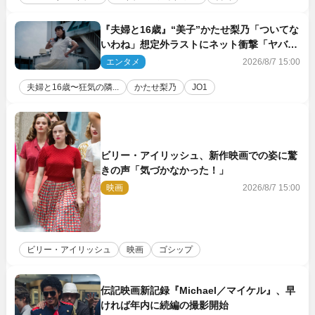
『夫婦と16歳』“美子”かたせ梨乃「ついてな
いわね」想定外ラストにネット衝撃「ヤバす
ぎ…」「怖えぇ」（ネタバレあり）
エンタメ
2026/8/7 15:00
夫婦と16歳〜狂気の隣...
かたせ梨乃
JO1
ビリー・アイリッシュ、新作映画での姿に驚
きの声「気づかなかった！」
映画
2026/8/7 15:00
ビリー・アイリッシュ
映画
ゴシップ
伝記映画新記録『Michael／マイケル』、早
ければ年内に続編の撮影開始