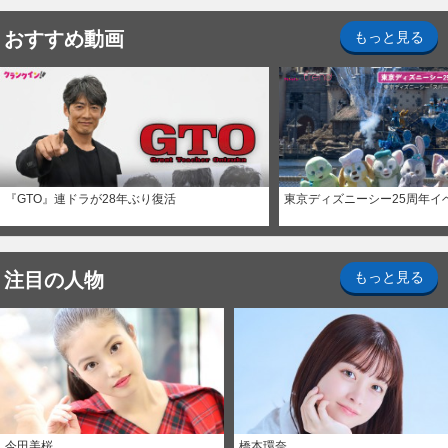
おすすめ動画
もっと見る
『GTO』連ドラが28年ぶり復活
東京ディズニーシー25周年イ
注目の人物
もっと見る
今田美桜
橋本環奈