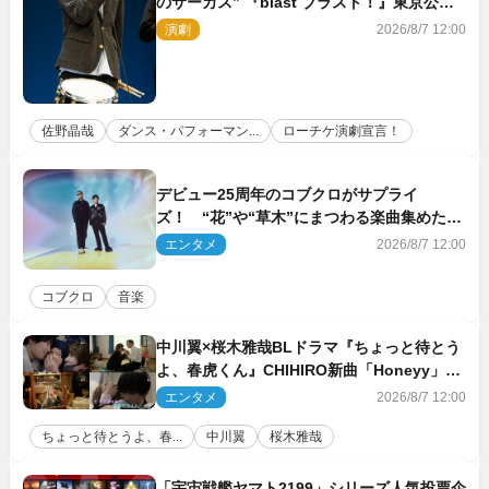
のサーカス” 『blast ブラスト！』東京公演
が開幕！
演劇
2026/8/7 12:00
佐野晶哉
ダンス・パフォーマン...
ローチケ演劇宣言！
デビュー25周年のコブクロがサプライ
ズ！ “花”や“草木”にまつわる楽曲集めた新
コンセプトアルバムを“花の日”に配信リリー
エンタメ
2026/8/7 12:00
ス
コブクロ
音楽
中川翼×桜木雅哉BLドラマ『ちょっと待とう
よ、春虎くん』CHIHIRO新曲「Honeyy」が
ED主題歌に決定！
エンタメ
2026/8/7 12:00
ちょっと待とうよ、春...
中川翼
桜木雅哉
「宇宙戦艦ヤマト2199」シリーズ人気投票企