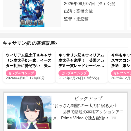
2026年08月07日（金）公開
出演：高橋文哉
監督：瀧悠輔
›
キャサリン妃 の関連記事
ウィリアム皇太子＆キャサ
キャサリン妃＆ウィリアム
今年もキャ
リン皇太子妃一家、イース
皇太子も来場！ 英国アカ
スマスコン
ター礼拝に勢ぞろい 夫妻
デミー賞レッドカーペット
放送 娘シ
の出席は3年ぶり
にセレブが華やか集結
との連弾が
セレブ＆ゴシップ
セレブ＆ゴシップ
セレブ＆ゴ
2026年4月6日 17時00分
2026年2月24日 07時55分
2025年12月
ピックアップ
“おっさん剣聖”の一太刀に宿る人生
―― 世界で話題の本格アクションアニ
メ、Prime Videoで独占配信中
P R