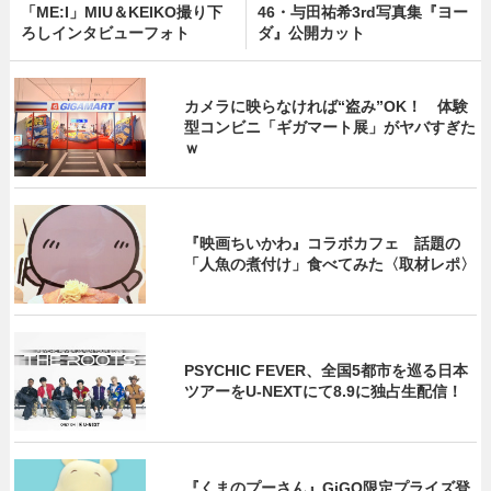
「ME:I」MIU＆KEIKO撮り下
46・与田祐希3rd写真集『ヨー
ろしインタビューフォト
ダ』公開カット
カメラに映らなければ“盗み”OK！ 体験
型コンビニ「ギガマート展」がヤバすぎた
ｗ
『映画ちいかわ』コラボカフェ 話題の
「人魚の煮付け」食べてみた〈取材レポ〉
PSYCHIC FEVER、全国5都市を巡る日本
ツアーをU‐NEXTにて8.9に独占生配信！
『くまのプーさん』GiGO限定プライズ登