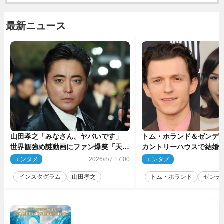
最新ニュース
山田孝之「みなさん、ヤバいです」
トム・ホランド＆ゼンデ
世界観強め謎動画にファン爆笑「天才
カントリーハウスで結婚
だわ」
結婚指輪を身に着けたト
エンタメ
2026/8/7 17:00
エンタメ
2
チ
インスタグラム
山田孝之
トム・ホランド
ゼンデ