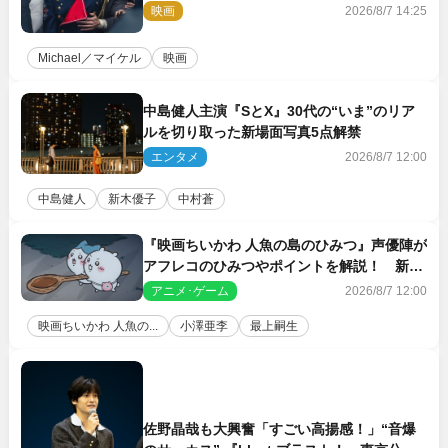
映画
2026/8/7 14:25
Michael／マイケル
映画
中島健人主演『SとX』30代の“いま”のリア
ルを切り取った新場面写真5点解禁
エンタメ
2026/8/7 12:00
中島健人
新木優子
中村蒼
『映画ちいかわ 人魚の島のひみつ』声優陣が
アフレコのひみつやポイントを解説！ 新カ
ットも到着
アニメ･ゲーム
2026/8/7 12:00
映画ちいかわ 人魚の...
小澤亜李
最上嗣生
佐野晶哉も大興奮「すごい高揚感！」“音爆