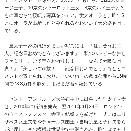
て」とメッセージを添え、3人の子どもたち、12歳のジョ
ージ王子、10歳のシャーロット王女、8歳のルイ王子とと
もに草むらで寝転ぶ写真をシェア。愛犬オーラと、昨年5
月にオーラが出産したとみられるかわいい子犬の姿も写っ
ている。
皇太子一家のほほえましい写真には、「愛し合うお二
人、記念日おめでとうございます」「私のハッピーな推し
ファミリー。ご多幸をお祈りします」「なんて素敵な写
真！」「美しいご家族！！ 記念日おめでとう」などとコ
メントが寄せられており、「いいね」の数は公開から16時
間で78.8万件を超え、まだまだ増え続けている。
セント・アンドルーズ大学在学中に出会った皇太子夫妻
は、2010年に婚約を発表。翌2011年4月29日、ロンドン
のウェストミンスター寺院で結婚式を挙げた。式にはエリ
ザベス女王夫妻やチャールズ国王（当時は皇太子）夫妻ら
が出席し、その模様は世界中で中継された。昨年はキャサ