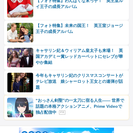
【フォト特集】わんぱくな末っ子！ 英王室ル
イ王子の成長アルバム
【フォト特集】未来の国王！ 英王室ジョージ
王子の成長アルバム
キャサリン妃＆ウィリアム皇太子も来場！ 英
国アカデミー賞レッドカーペットにセレブが華
やか集結
今年もキャサリン妃のクリスマスコンサートが
テレビ放送 娘シャーロット王女との連弾が話
題
“おっさん剣聖”の一太刀に宿る人生―― 世界で
話題の本格アクションアニメ、Prime Videoで
独占配信中
P R