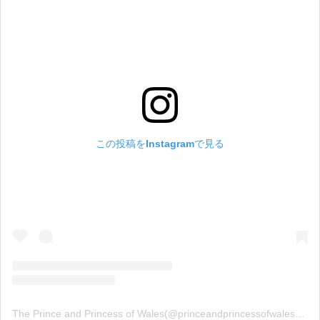
この投稿をInstagramで見る
The Prince and Princess of Wales(@princeandprincessofwales)がシェアした投稿