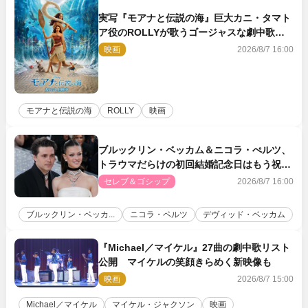
実写『モアナと伝説の海』巨大カニ・タマト
ア役のROLLYが歌うゴージャスな劇中歌
「シャイニー」本編映像解禁
映画
2026/8/7 16:00
モアナと伝説の海
ROLLY
映画
ブルックリン・ベッカム＆ニコラ・ぺルツ、
トラウマだらけの初回結婚記念日はもう祝わ
ない
セレブ＆ゴシップ
2026/8/7 16:00
ブルックリン・ベッカ...
ニコラ・ペルツ
デヴィッド・ベッカム
『Michael／マイケル』27曲の劇中歌リスト
公開 マイケルの笑顔きらめく新映像も
映画
2026/8/7 15:00
Michael／マイケル
マイケル・ジャクソン
映画