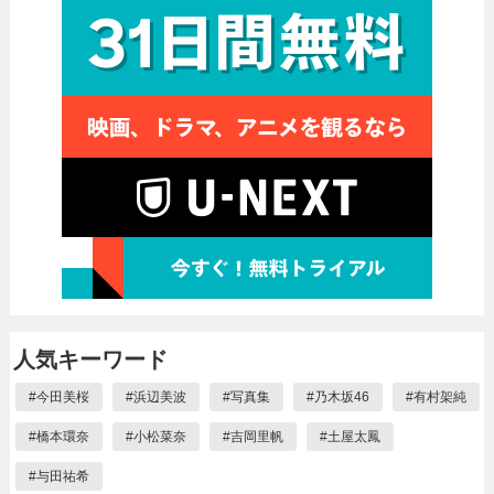
人気キーワード
#
今田美桜
#
浜辺美波
#
写真集
#
乃木坂46
#
有村架純
#
橋本環奈
#
小松菜奈
#
吉岡里帆
#
土屋太鳳
#
与田祐希