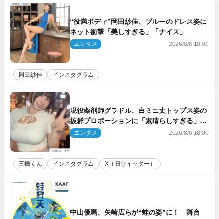
“役満ボディ”岡田紗佳、ブルーのドレス姿に
ネット衝撃「美しすぎる」「ナイス」
エンタメ
2026/8/6 18:00
岡田紗佳
インスタグラム
現役薬剤師グラドル、白ミニ丈トップス姿の
抜群プロポーションに「素晴らしすぎる」
「すっっっご！」とネット絶賛
エンタメ
2026/8/6 18:00
三橋くん
インスタグラム
X（旧ツイッター）
中山優馬、矢崎広らが“蛙の姿”に！ 舞台