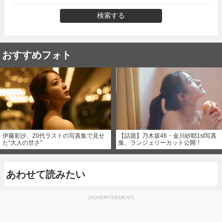
検索する
おすすめフォト
伊藤彩沙、20代ラストの写真集で見せ
【話題】乃木坂46・金川紗耶1st写真
た“大人の甘さ”
集、ランジェリーカット公開！
あわせて読みたい
[ADVERTISEMENT]