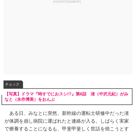
[ADVERTISEMENT]
チェック
【写真】ドラマ『時すでにおスシ!?』第6話 渚（中沢元紀）がみ
なと（永作博美）をおんぶ
ある日、みなとに突然、新幹線の運転士研修中だった渚
が体調を崩し病院に運ばれたと連絡が入る。しばらく実家
で療養することになるも、甲斐甲斐しく世話を焼こうとす