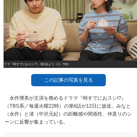
ドラマ『時すでにおスシ!?』第6話より（C）TBS
この記事の写真を見る
永作博美が主演を務めるドラマ『時すでにおスシ!?』
（TBS系／毎週火曜22時）の第6話が12日に放送。みなと
（永作）と渚（中沢元紀）の距離感や関係性、仲直りのシ
ーンに反響が集まっている。