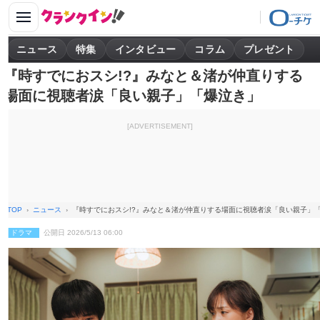
ニュース
特集
インタビュー
コラム
プレゼント
『時すでにおスシ!?』みなと＆渚が仲直りする
場面に視聴者涙「良い親子」「爆泣き」
[ADVERTISEMENT]
TOP
ニュース
『時すでにおスシ!?』みなと＆渚が仲直りする場面に視聴者涙「良い親子」
ドラマ
公開日 2026/5/13 06:00