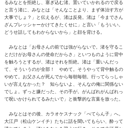
るみなとを拒絶し、塞ぎ込む渚。置いていかれるので戻る
と言う渚に、みなとは「そんなことより、まず体治す方が
大事でしょ？」と伝えるが、渚は反発。渚は「今までさん
ざんプレッシャーかけてきたくせに」と言い「もういい。
どうせ話してもわからないから」と顔を背ける。
みなとは「お母さんの前では強がらないで。渚を守るこ
とだけがお母さんの使命だからさ」といつものように背中
を触ろうとするが、渚はそれを拒絶。渚は「重いんだっ
て、そういうのが全部！ やめて。そうやって背中触るの
やめて。お父さんが死んでから毎朝毎朝。行ってらっしゃ
いが言えなかった？ 知らないよ、そんなの俺に関係ない
でしょ。ずっと嫌だった、その手が。がんばれがんばれっ
て呪いかけられてるみたいで」と衝撃的な言葉を放った。
みなとはその後、カラオケスナック「べてらん子」へ。
大江戸（松山ケンイチ）たちに話を聞いてもらい、酔って