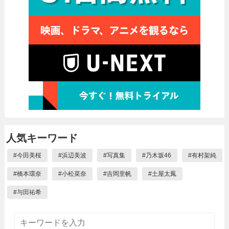
人気キーワード
#
今田美桜
#
浜辺美波
#
写真集
#
乃木坂46
#
有村架純
#
橋本環奈
#
小松菜奈
#
吉岡里帆
#
土屋太鳳
#
与田祐希