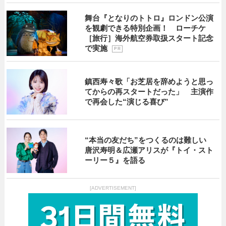
舞台『となりのトトロ』ロンドン公演
を観劇できる特別企画！ ローチケ
［旅行］海外航空券取扱スタート記念
で実施
P R
鎮西寿々歌「お芝居を辞めようと思っ
てからの再スタートだった」 主演作
で再会した“演じる喜び”
“本当の友だち”をつくるのは難しい
唐沢寿明＆広瀬アリスが『トイ・スト
ーリー５』を語る
[ADVERTISEMENT]