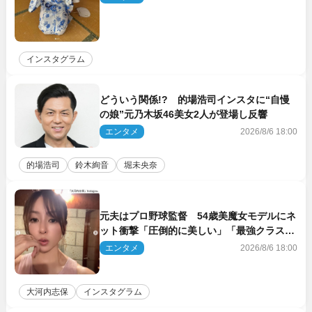
インスタグラム
どういう関係!? 的場浩司インスタに“自慢
の娘”元乃木坂46美女2人が登場し反響
エンタメ
2026/8/6 18:00
的場浩司
鈴木絢音
堀未央奈
元夫はプロ野球監督 54歳美魔女モデルにネ
ット衝撃「圧倒的に美しい」「最強クラス」
「うっとり」
エンタメ
2026/8/6 18:00
大河内志保
インスタグラム