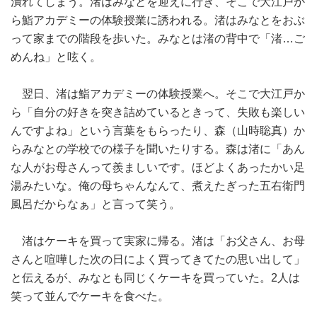
潰れてしまう。渚はみなとを迎えに行き、そこで大江戸か
ら鮨アカデミーの体験授業に誘われる。渚はみなとをおぶ
って家までの階段を歩いた。みなとは渚の背中で「渚…ご
めんね」と呟く。
翌日、渚は鮨アカデミーの体験授業へ。そこで大江戸か
ら「自分の好きを突き詰めているときって、失敗も楽しい
んですよね」という言葉をもらったり、森（山時聡真）か
らみなとの学校での様子を聞いたりする。森は渚に「あん
な人がお母さんって羨ましいです。ほどよくあったかい足
湯みたいな。俺の母ちゃんなんて、煮えたぎった五右衛門
風呂だからなぁ」と言って笑う。
渚はケーキを買って実家に帰る。渚は「お父さん、お母
さんと喧嘩した次の日によく買ってきてたの思い出して」
と伝えるが、みなとも同じくケーキを買っていた。2人は
笑って並んでケーキを食べた。