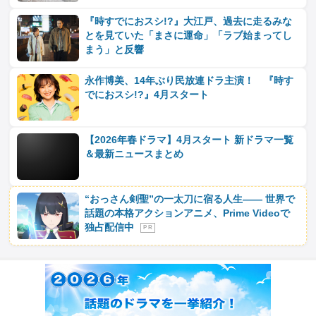
『時すでにおスシ!?』大江戸、過去に走るみな
とを見ていた「まさに運命」「ラブ始まってし
まう」と反響
永作博美、14年ぶり民放連ドラ主演！ 『時す
でにおスシ!?』4月スタート
【2026年春ドラマ】4月スタート 新ドラマ一覧
＆最新ニュースまとめ
“おっさん剣聖”の一太刀に宿る人生―― 世界で
話題の本格アクションアニメ、Prime Videoで
独占配信中
P R