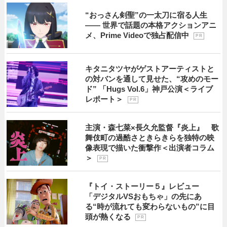
“おっさん剣聖”の一太刀に宿る人生
―― 世界で話題の本格アクションアニ
メ、Prime Videoで独占配信中
P R
キタニタツヤがゲストアーティストと
の対バンを通して見せた、“攻めのモー
ド” 「Hugs Vol.6」神戸公演＜ライブ
レポート＞
P R
主演・森七菜×長久允監督『炎上』 歌
舞伎町の過酷さときらきらを独特の映
像表現で描いた衝撃作＜出演者コラム
＞
P R
『トイ・ストーリー５』レビュー
「デジタルVSおもちゃ」の先にあ
る“時が流れても変わらないもの”に目
頭が熱くなる
P R