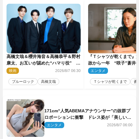
高橋文哉＆櫻井海音＆高橋恭平＆野村
『Ｔシャツが乾くまで』第
康太、お互いが認めた“ハマり役”
故から一年 “咲子”蒼井優
『ブルーロック』で築いた最高のチー
島歩は心を許しあえる関
映画
2026/8/7 06:30
エンタメ
2
ムワーク
ブルーロック
高橋文哉
Ｔシャツが乾くまで
蒼
171cm“人気ABEMAアナウンサー”の抜群プ
ロポーションに衝撃 ドレス姿が「美しい」
「品がありすぎる」
エンタメ
2026/8/7 06:00