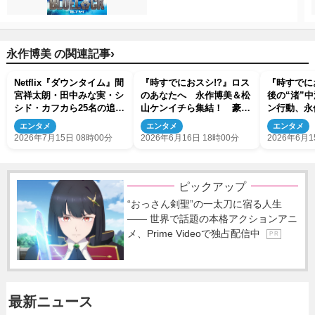
›
永作博美 の関連記事
Netflix『ダウンタイム』間
『時すでにおスシ!?』ロス
『時すでに
宮祥太朗・田中みな実・シ
のあなたへ 永作博美＆松
後の“渚”
シド・カフカら25名の追加
山ケンイチら集結！ 豪華
ン行動、永
キャスト＆ティザー予告映
オフショットに反響「是非
エンタメ
エンタメ
エンタメ
像解禁
続編を」
2026年7月15日 08時00分
2026年6月16日 18時00分
2026年6月1
ピックアップ
“おっさん剣聖”の一太刀に宿る人生
―― 世界で話題の本格アクションアニ
メ、Prime Videoで独占配信中
P R
最新ニュース