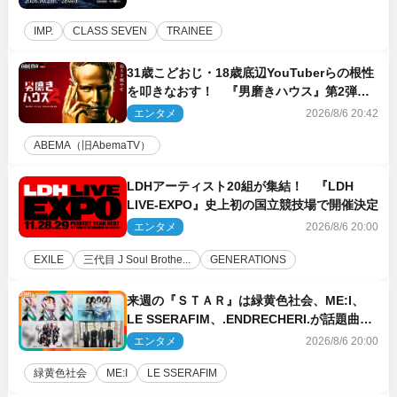
IMP.
CLASS SEVEN
TRAINEE
31歳こどおじ・18歳底辺YouTuberらの根性
を叩きなおす！ 『男磨きハウス』第2弾コ
ーチ陣発表
エンタメ
2026/8/6 20:42
ABEMA（旧AbemaTV）
LDHアーティスト20組が集結！ 『LDH
LIVE‐EXPO』史上初の国立競技場で開催決定
エンタメ
2026/8/6 20:00
EXILE
三代目 J Soul Brothe...
GENERATIONS
来週の『ＳＴＡＲ』は緑黄色社会、ME:I、
LE SSERAFIM、.ENDRECHERI.が話題曲を
パフォーマンス！
エンタメ
2026/8/6 20:00
緑黄色社会
ME:I
LE SSERAFIM