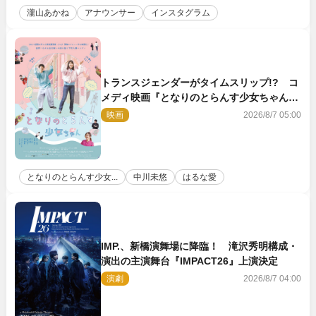
瀧山あかね
アナウンサー
インスタグラム
トランスジェンダーがタイムスリップ!? コ
メディ映画『となりのとらんす少女ちゃん』
11.7公開決定
映画
2026/8/7 05:00
となりのとらんす少女...
中川未悠
はるな愛
IMP.、新橋演舞場に降臨！ 滝沢秀明構成・
演出の主演舞台『IMPACT26』上演決定
演劇
2026/8/7 04:00