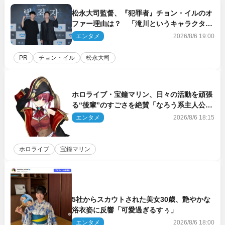
松永大司監督、『犯罪者』チョン・イルのオ
ファー理由は？ 「滝川というキャラクター
に出会えたことは本当に運が良かった」
エンタメ
2026/8/6 19:00
PR
チョン・イル
松永大司
ホロライブ・宝鐘マリン、日々の活動を頑張
る“後輩”のすごさを絶賛「なろう系主人公ま
である」
エンタメ
2026/8/6 18:15
ホロライブ
宝鐘マリン
5社からスカウトされた美女30歳、艶やかな
浴衣姿に反響「可愛過ぎるすぅ」
エンタメ
2026/8/6 18:00