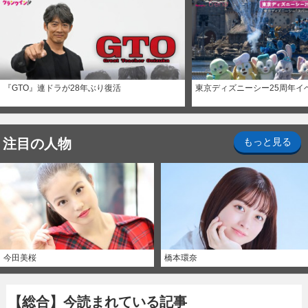
『GTO』連ドラが28年ぶり復活
東京ディズニーシー25周年イ
注目の人物
もっと見る
今田美桜
橋本環奈
【総合】今読まれている記事