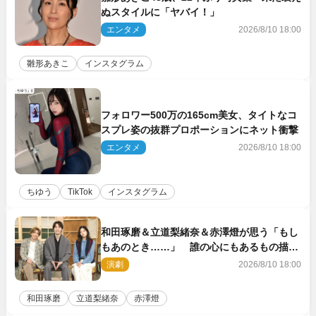
ぬスタイルに「ヤバイ！」
エンタメ
2026/8/10 18:00
雛形あきこ
インスタグラム
フォロワー500万の165cm美女、タイトなコ
スプレ姿の抜群プロポーションにネット衝撃
エンタメ
2026/8/10 18:00
ちゆう
TikTok
インスタグラム
和田琢磨＆立道梨緒奈＆赤澤燈が思う「もし
もあのとき……」 誰の心にもあるもの描く
舞台『回転する夜』に込める思い
演劇
2026/8/10 18:00
和田琢磨
立道梨緒奈
赤澤燈