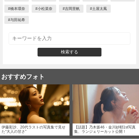
#
橋本環奈
#
小松菜奈
#
吉岡里帆
#
土屋太鳳
#
与田祐希
検索する
おすすめフォト
伊藤彩沙、20代ラストの写真集で見せ
【話題】乃木坂46・金川紗耶1st写真
た“大人の甘さ”
集、ランジェリーカット公開！