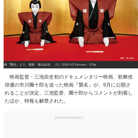
映画『襲名』より 撮影：篠山紀信 （C）2026 K2 Pictures・3Top
映画監督・三池崇史初のドキュメンタリー映画、歌舞伎
俳優の市川團十郎を追った映画『襲名』が、9月に公開さ
れることが決定。三池監督、團十郎からコメントが到着し
たほか、特報も解禁された。
[ADVERTISEMENT]