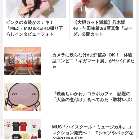
ピンクの衣装がステキ！
【大胆カット満載】乃木坂
「ME:I」MIU＆KEIKO撮り下
46・与田祐希3rd写真集『ヨー
ろしインタビューフォト
ダ』公開カット
カメラに映らなければ“盗み”OK！ 体験
型コンビニ「ギガマート展」がヤバすぎた
ｗ
『映画ちいかわ』コラボカフェ 話題の
「人魚の煮付け」食べてみた〈取材レポ〉
MUS『ハイスクール・ミュージカル』コ
レクション発売へ！ Tシャツやバッグな
ど全21種を用意