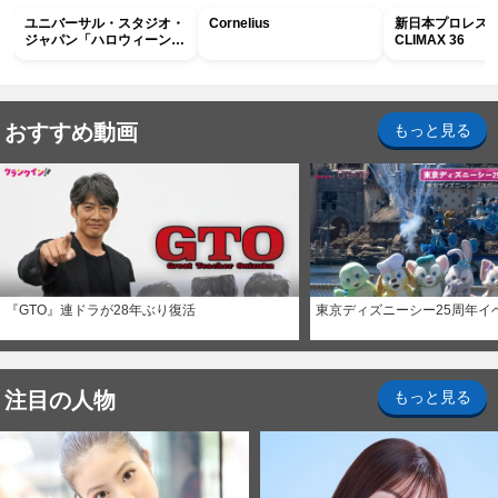
ユニバーサル・スタジオ・
Cornelius
新日本プロレス G
ジャパン「ハロウィーン・
CLIMAX 36
ホラー・ナイト ～オール
ナイト～パス」
おすすめ動画
もっと見る
『GTO』連ドラが28年ぶり復活
東京ディズニーシー25周年イ
注目の人物
もっと見る