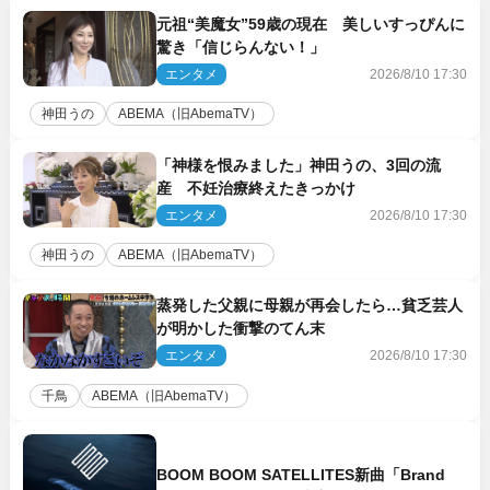
元祖“美魔女”59歳の現在 美しいすっぴんに
驚き「信じらんない！」
エンタメ
2026/8/10 17:30
神田うの
ABEMA（旧AbemaTV）
「神様を恨みました」神田うの、3回の流
産 不妊治療終えたきっかけ
エンタメ
2026/8/10 17:30
神田うの
ABEMA（旧AbemaTV）
蒸発した父親に母親が再会したら…貧乏芸人
が明かした衝撃のてん末
エンタメ
2026/8/10 17:30
千鳥
ABEMA（旧AbemaTV）
BOOM BOOM SATELLITES新曲「Brand