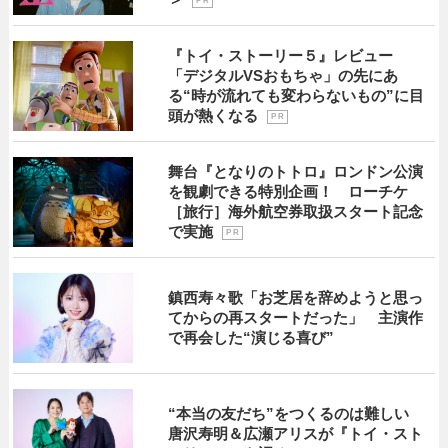
P R
『トイ・ストーリー５』レビュー
「デジタルVSおもちゃ」の先にあ
る“時が流れても変わらないもの”に目
頭が熱くなる
P R
舞台『となりのトトロ』ロンドン公演
を観劇できる特別企画！ ローチケ
［旅行］海外航空券取扱スタート記念
で実施
P R
鎮西寿々歌「お芝居を辞めようと思っ
てからの再スタートだった」 主演作
で再会した“演じる喜び”
“本当の友だち”をつくるのは難しい
唐沢寿明＆広瀬アリスが『トイ・スト