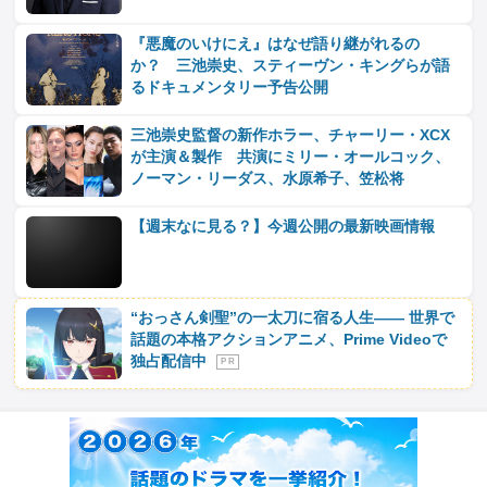
『悪魔のいけにえ』はなぜ語り継がれるの
か？ 三池崇史、スティーヴン・キングらが語
るドキュメンタリー予告公開
三池崇史監督の新作ホラー、チャーリー・XCX
が主演＆製作 共演にミリー・オールコック、
ノーマン・リーダス、水原希子、笠松将
【週末なに見る？】今週公開の最新映画情報
“おっさん剣聖”の一太刀に宿る人生―― 世界で
話題の本格アクションアニメ、Prime Videoで
独占配信中
P R