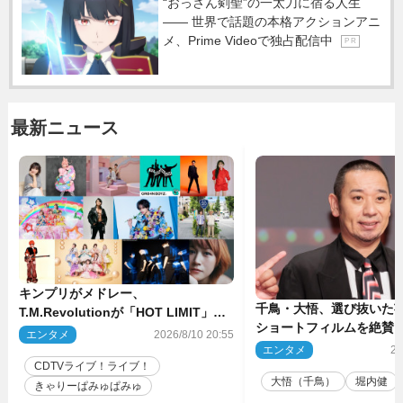
“おっさん剣聖”の一太刀に宿る人生
―― 世界で話題の本格アクションアニ
メ、Prime Videoで独占配信中
P R
最新ニュース
キンプリがメドレー、
千鳥・大悟、選び抜いた芸
T.M.Revolutionが「HOT LIMIT」披
ショートフィルムを絶賛
露 来週の『CDTVライブ！ライ
エンタメ
2026/8/10 20:55
話とか来るんじゃない？
ブ！』
エンタメ
20
間もいました」
CDTVライブ！ライブ！
大悟（千鳥）
堀内健
きゃりーぱみゅぱみゅ