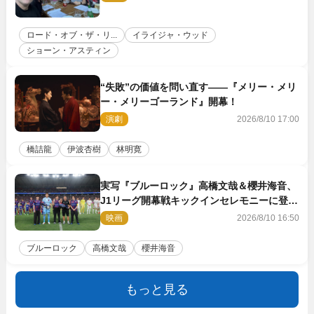
ロード・オブ・ザ・リ...
イライジャ・ウッド
ショーン・アスティン
“失敗”の価値を問い直す――『メリー・メリ
ー・メリーゴーランド』開幕！
演劇
2026/8/10 17:00
橋詰龍
伊波杏樹
林明寛
実写『ブルーロック』高橋文哉＆櫻井海音、
J1リーグ開幕戦キックインセレモニーに登場
＆喜びの声到着
映画
2026/8/10 16:50
ブルーロック
高橋文哉
櫻井海音
もっと見る