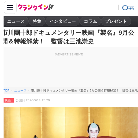
ニュース
特集
インタビュー
コラム
プレゼント
市川團十郎ドキュメンタリー映画『襲名』9月公
開＆特報解禁！ 監督は三池崇史
[ADVERTISEMENT]
TOP
ニュース
市川團十郎ドキュメンタリー映画『襲名』9月公開＆特報解禁！ 監督は三池
映画
公開日 2026/5/18 15:20