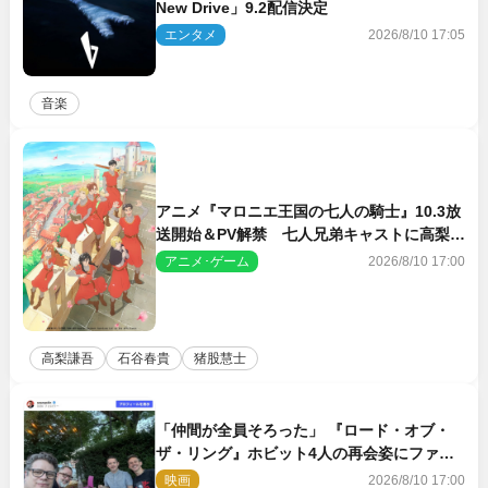
New Drive」9.2配信決定
エンタメ
2026/8/10 17:05
音楽
アニメ『マロニエ王国の七人の騎士』10.3放
送開始＆PV解禁 七人兄弟キャストに高梨謙
吾、川島零士ら
アニメ･ゲーム
2026/8/10 17:00
高梨謙吾
石谷春貴
猪股慧士
「仲間が全員そろった」 『ロード・オブ・
ザ・リング』ホビット4人の再会姿にファン
感激
映画
2026/8/10 17:00