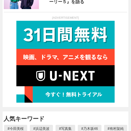
ーリー５』を語る
[ADVERTISEMENT]
人気キーワード
#
今田美桜
#
浜辺美波
#
写真集
#
乃木坂46
#
有村架純