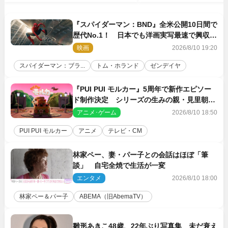
『スパイダーマン：BND』全米公開10日間で
歴代No.1！ 日本でも洋画実写最速で興収
30億円突破
映画
2026/8/10 19:20
スパイダーマン：ブラ...
トム・ホランド
ゼンデイヤ
『PUI PUI モルカー』5周年で新作エピソー
ド制作決定 シリーズの生みの親・見里朝希
監督が復帰
アニメ･ゲーム
2026/8/10 18:50
PUI PUI モルカー
アニメ
テレビ・CM
林家ペー、妻・パー子との会話はほぼ「筆
談」 自宅全焼で生活が一変
エンタメ
2026/8/10 18:00
林家ペー＆パー子
ABEMA（旧AbemaTV）
雛形あきこ48歳、22年ぶり写真集 未だ衰え