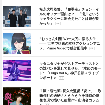
松永大司監督、『犯罪者』チョン・イ
ルのオファー理由は？ 「滝川という
キャラクターに出会えたことは運が良
かった」
P R
“おっさん剣聖”の一太刀に宿る人生
―― 世界で話題の本格アクションアニ
メ、Prime Videoで独占配信中
P R
キタニタツヤがゲストアーティストと
の対バンを通して見せた、“攻めのモー
ド” 「Hugs Vol.6」神戸公演＜ライブ
レポート＞
P R
主演・森七菜×長久允監督『炎上』 歌
舞伎町の過酷さときらきらを独特の映
像表現で描いた衝撃作＜出演者コラム
＞