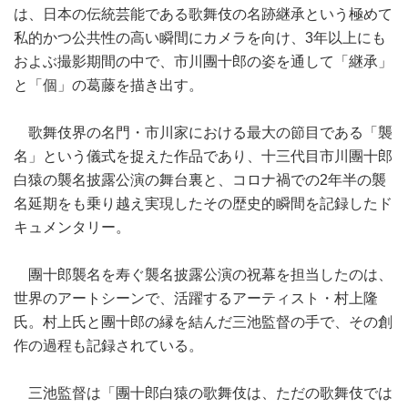
は、日本の伝統芸能である歌舞伎の名跡継承という極めて
私的かつ公共性の高い瞬間にカメラを向け、3年以上にも
およぶ撮影期間の中で、市川團十郎の姿を通して「継承」
と「個」の葛藤を描き出す。
歌舞伎界の名門・市川家における最大の節目である「襲
名」という儀式を捉えた作品であり、十三代目市川團十郎
白猿の襲名披露公演の舞台裏と、コロナ禍での2年半の襲
名延期をも乗り越え実現したその歴史的瞬間を記録したド
キュメンタリー。
團十郎襲名を寿ぐ襲名披露公演の祝幕を担当したのは、
世界のアートシーンで、活躍するアーティスト・村上隆
氏。村上氏と團十郎の縁を結んだ三池監督の手で、その創
作の過程も記録されている。
三池監督は「團十郎白猿の歌舞伎は、ただの歌舞伎では