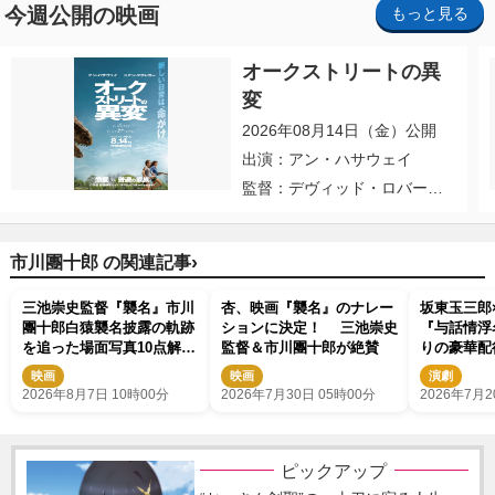
今週公開の映画
もっと見る
オークストリートの異
変
2026年08月14日（金）公開
出演：アン・ハサウェイ
監督：デヴィッド・ロバー
ト・ミッチェル
›
市川團十郎 の関連記事
三池崇史監督『襲名』市川
杏、映画『襲名』のナレー
坂東玉三郎
團十郎白猿襲名披露の軌跡
ションに決定！ 三池崇史
『与話情浮
を追った場面写真10点解
監督＆市川團十郎が絶賛
りの豪華配
禁！
映画
映画
演劇
2026年8月7日 10時00分
2026年7月30日 05時00分
2026年7月2
ピックアップ