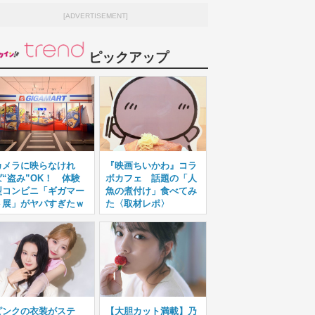
[ADVERTISEMENT]
ピックアップ
カメラに映らなけれ
『映画ちいかわ』コラ
ば“盗み”OK！ 体験
ボカフェ 話題の「人
型コンビニ「ギガマー
魚の煮付け」食べてみ
ト展」がヤバすぎたｗ
た〈取材レポ〉
ピンクの衣装がステ
【大胆カット満載】乃