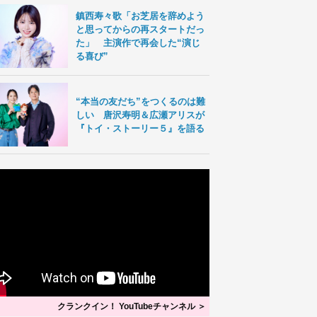
鎮西寿々歌「お芝居を辞めよう
と思ってからの再スタートだっ
た」 主演作で再会した“演じ
る喜び”
“本当の友だち”をつくるのは難
しい 唐沢寿明＆広瀬アリスが
『トイ・ストーリー５』を語る
クランクイン！ YouTubeチャンネル ＞