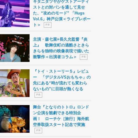
キタニタツヤがゲストアーティ
ストとの対バンを通して見せ
た、“攻めのモード” 「Hugs
Vol.6」神戸公演＜ライブレポー
ト＞
P R
主演・森七菜×長久允監督『炎
上』 歌舞伎町の過酷さときら
きらを独特の映像表現で描いた
衝撃作＜出演者コラム＞
P R
『トイ・ストーリー５』レビュ
ー 「デジタルVSおもちゃ」の
先にある“時が流れても変わら
ないもの”に目頭が熱くなる
P R
舞台『となりのトトロ』ロンド
ン公演を観劇できる特別企
画！ ローチケ［旅行］海外航
空券取扱スタート記念で実施
P R