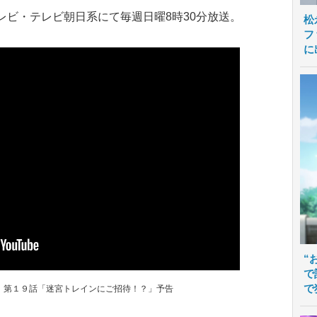
ビ・テレビ朝日系にて毎週日曜8時30分放送。
松
フ
に
“
で
で
』第１９話「迷宮トレインにご招待！？」予告