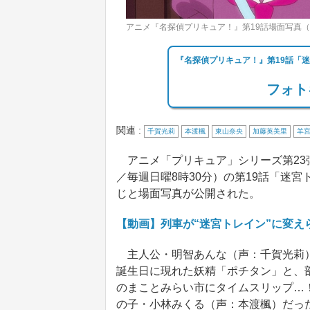
アニメ『名探偵プリキュア！』第19話場面写真（
『名探偵プリキュア！』第19話「
フォト
関連 :
千賀光莉
本渡楓
東山奈央
加藤英美里
羊
アニメ「プリキュア」シリーズ第23
／毎週日曜8時30分）の第19話「迷
じと場面写真が公開された。
【動画】列車が“迷宮トレイン”に変え
主人公・明智あんな（声：千賀光莉）
誕生日に現れた妖精「ポチタン」と、部
のまことみらい市にタイムスリップ…
の子・小林みくる（声：本渡楓）だっ