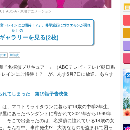
C）ABC‐A・東映アニメーション
迷宮トレインにご招待！？」、修学旅行にゴウエモンが現れ
た！ の
ギャラリーを見る(2枚)
宮妃那
梶裕貴
弾『名探偵プリキュア！』（ABCテレビ・テレビ朝日系
宮トレインにご招待！？」が、あす6月7日に放送。あらす
られてしまった 第19話予告映像
は、マコトミライタウンに暮らす14歳の中学2年生。
屋にあったペンダントに導かれて2027年から1999年
！ そこで出会ったのは、名探偵に憧れている14歳の女
た。そんな中、事件発生!? 大切なものを盗まれて困っ