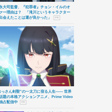
永大司監督、『犯罪者』チョン・イルのオ
ァー理由は？ 「滝川というキャラクター
出会えたことは運が良かった」
P R
おっさん剣聖”の一太刀に宿る人生―― 世界
話題の本格アクションアニメ、Prime Video
独占配信中
P R