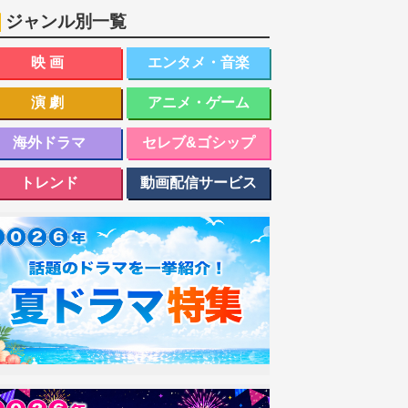
ジャンル別一覧
映画
エンタメ・音楽
演劇
アニメ・ゲーム
海外ドラマ
セレブ&ゴシップ
トレンド
動画配信サービス