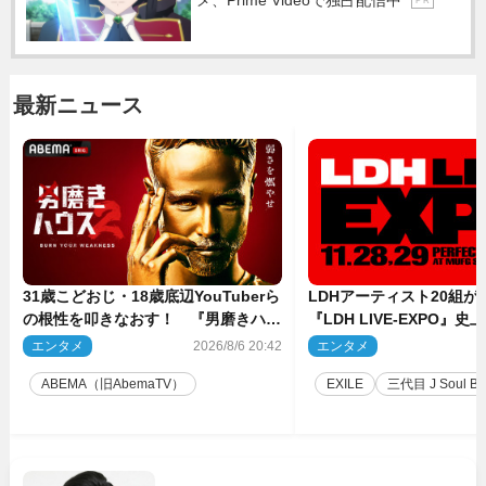
メ、Prime Videoで独占配信中
P R
最新ニュース
31歳こどおじ・18歳底辺YouTuberら
LDHアーティスト20組
の根性を叩きなおす！ 『男磨きハウ
『LDH LIVE‐EXPO』
ス』第2弾コーチ陣発表
技場で開催決定
エンタメ
2026/8/6 20:42
エンタメ
2
ABEMA（旧AbemaTV）
EXILE
三代目 J Soul Brot