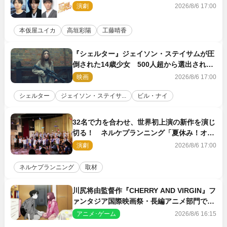
演劇
2026/8/6 17:00
本仮屋ユイカ
高垣彩陽
工藤晴香
『シェルター』ジェイソン・ステイサムが圧
倒された14歳少女 500人超から選出された
新鋭ボディ・レイ・ブレスナックとは
映画
2026/8/6 17:00
シェルター
ジェイソン・ステイサ...
ビル・ナイ
32名で力を合わせ、世界初上演の新作を演じ
切る！ ネルケプランニング「夏休み！オ
ン・ワークショップ2026」レポート【最終
演劇
2026/8/6 17:00
日】
ネルケプランニング
取材
川尻将由監督作『CHERRY AND VIRGIN』フ
ァンタジア国際映画祭・長編アニメ部門で観
客賞・金賞受賞！
アニメ･ゲーム
2026/8/6 16:15