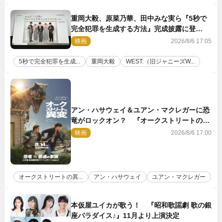
重岡大毅、原菜乃華、田中みな実ら『5秒で
完全犯罪を生成する方法』完成披露に登
壇！ それぞれのAI活用術も発表
映画
2026/8/6 17:05
5秒で完全犯罪を生成...
重岡大毅
WEST.（旧ジャニーズW...
アン・ハサウェイ＆ユアン・マクレガーに恐
竜がロックオン？ 『オークストリートの異
変』新ビジュアル＆本編映像初解禁
映画
2026/8/6 17:00
オークストリートの異...
アン・ハサウェイ
ユアン・マクレガー
本仮屋ユイカが歌う！ 『昭和歌謡劇 歌の銀
座パラダイス♪』11月より上演決定