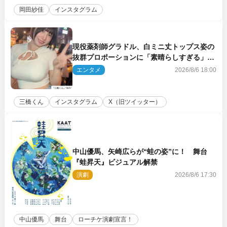
岡田紗佳
インスタグラム
現役薬剤師グラドル、白ミニ丈トップス姿の
抜群プロポーションに「素晴らしすぎる」
「すっっっご！」とネット絶賛
エンタメ
2026/8/6 18:00
三橋くん
インスタグラム
X（旧ツイッター）
中山優馬、矢崎広らが“蛙の姿”に！ 舞台
『蛙昇天』ビジュアル解禁
演劇
2026/8/6 17:30
中山優馬
舞台
ローチケ演劇宣言！