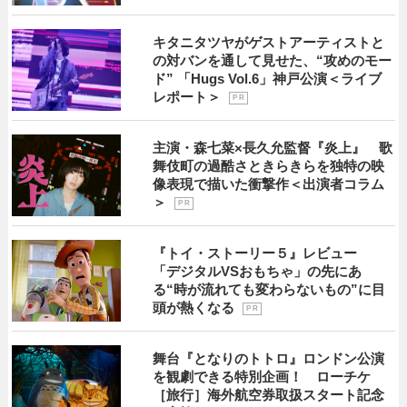
キタニタツヤがゲストアーティストと
の対バンを通して見せた、“攻めのモー
ド” 「Hugs Vol.6」神戸公演＜ライブ
レポート＞
P R
主演・森七菜×長久允監督『炎上』 歌
舞伎町の過酷さときらきらを独特の映
像表現で描いた衝撃作＜出演者コラム
＞
P R
『トイ・ストーリー５』レビュー
「デジタルVSおもちゃ」の先にあ
る“時が流れても変わらないもの”に目
頭が熱くなる
P R
舞台『となりのトトロ』ロンドン公演
を観劇できる特別企画！ ローチケ
［旅行］海外航空券取扱スタート記念