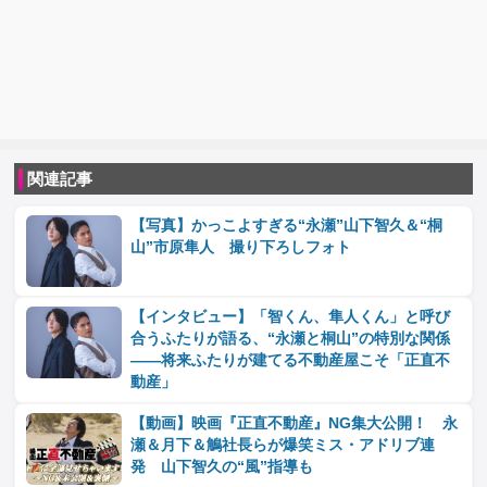
関連記事
【写真】かっこよすぎる“永瀬”山下智久＆“桐
山”市原隼人 撮り下ろしフォト
【インタビュー】「智くん、隼人くん」と呼び
合うふたりが語る、“永瀬と桐山”の特別な関係
――将来ふたりが建てる不動産屋こそ「正直不
動産」
【動画】映画『正直不動産』NG集大公開！ 永
瀬＆月下＆鵤社長らが爆笑ミス・アドリブ連
発 山下智久の“風”指導も