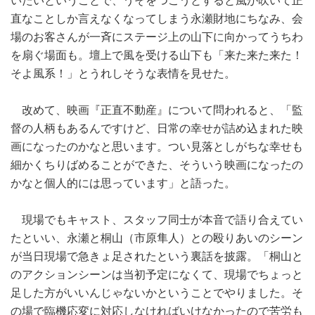
いたいということで、うそをつこうとすると風が吹いて正
直なことしか言えなくなってしまう永瀬財地にちなみ、会
場のお客さんが一斉にステージ上の山下に向かってうちわ
を扇ぐ場面も。壇上で風を受ける山下も「来た来た来た！
そよ風系！」とうれしそうな表情を見せた。
改めて、映画『正直不動産』について問われると、「監
督の人柄もあるんですけど、日常の幸せが詰め込まれた映
画になったのかなと思います。つい見落としがちな幸せも
細かくちりばめることができた、そういう映画になったの
かなと個人的には思っています」と語った。
現場でもキャスト、スタッフ同士が本音で語り合えてい
たといい、永瀬と桐山（市原隼人）との殴りあいのシーン
が当日現場で急きょ足されたという裏話を披露。「桐山と
のアクションシーンは当初予定になくて、現場でちょっと
足した方がいいんじゃないかということでやりました。そ
の場で臨機応変に対応しなければいけなかったので苦労も