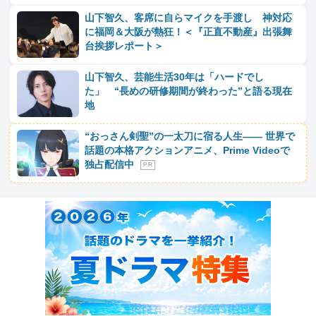
山下智久、客席に自らマイクを手渡し 神対応
に福岡＆大阪が熱狂！＜『正直不動産』出張舞
台挨拶レポート＞
山下智久、芸能生活30年は「ハードでし
た」 “長めの研修期間が終わった”と語る現在
地
“おっさん剣聖”の一太刀に宿る人生―― 世界で
話題の本格アクションアニメ、Prime Videoで
独占配信中
P R