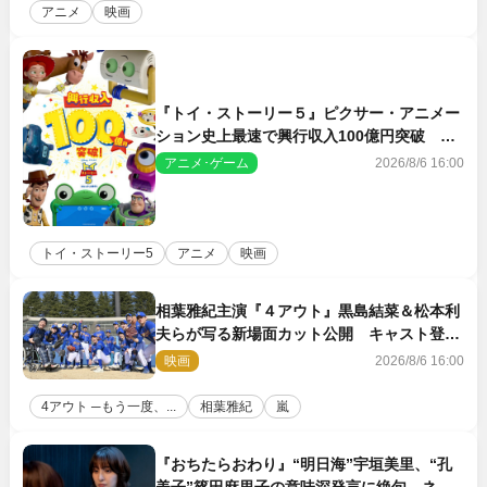
アニメ
映画
『トイ・ストーリー５』ピクサー・アニメー
ション史上最速で興行収入100億円突破 シ
リーズNo.1興収が目前
アニメ･ゲーム
2026/8/6 16:00
トイ・ストーリー5
アニメ
映画
相葉雅紀主演『４アウト』黒島結菜＆松本利
夫らが写る新場面カット公開 キャスト登壇
イベントも決定
映画
2026/8/6 16:00
4アウト ─もう一度、...
相葉雅紀
嵐
『おちたらおわり』“明日海”宇垣美里、“孔
美子”篠田麻里子の意味深発言に絶句 ネッ