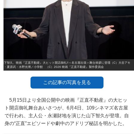
山下智久、映画『正直不動産』大ヒット開店御礼!!＜名古屋出張＞舞台挨拶に登壇（C）大谷アキ
ラ・夏原武・水野光博／小学館 （C）2026 映画『正直不動産』製作委員会
この記事の写真を見る
5月15日より全国公開中の映画『正直不動産』の大ヒッ
ト開店御礼舞台あいさつが、6月4日、109シネマズ名古屋
で行われ、主人公・永瀬財地を演じた山下智久が登壇。自
身の“正直”エピソードや劇中のアドリブ秘話を明かした。