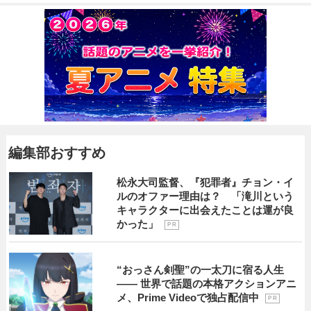
編集部おすすめ
松永大司監督、『犯罪者』チョン・イ
ルのオファー理由は？ 「滝川という
キャラクターに出会えたことは運が良
かった」
P R
“おっさん剣聖”の一太刀に宿る人生
―― 世界で話題の本格アクションアニ
メ、Prime Videoで独占配信中
P R