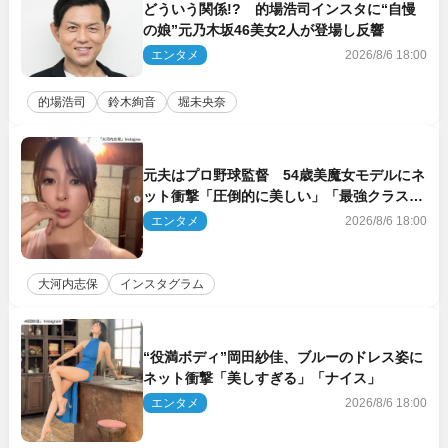
どういう関係!? 的場浩司インスタに“自慢
の娘”元乃木坂46美女2人が登場し反響
エンタメ
2026/8/6 18:00
的場浩司
鈴木絢音
堀未央奈
元夫はプロ野球監督 54歳美魔女モデルにネ
ット衝撃「圧倒的に美しい」「最強クラス」
「うっとり」
エンタメ
2026/8/6 18:00
大河内志保
インスタグラム
“役満ボディ”岡田紗佳、ブルーのドレス姿に
ネット衝撃「美しすぎる」「ナイス」
エンタメ
2026/8/6 18:00