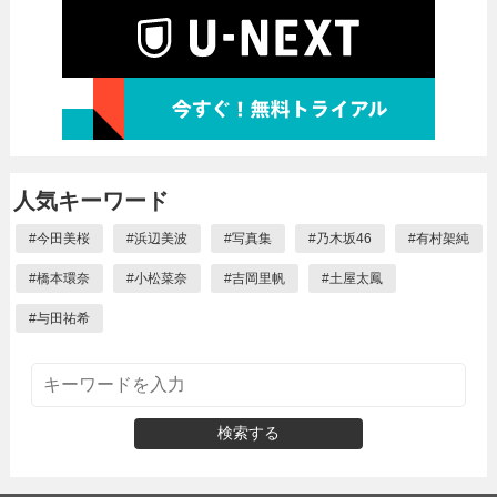
人気キーワード
#
今田美桜
#
浜辺美波
#
写真集
#
乃木坂46
#
有村架純
#
橋本環奈
#
小松菜奈
#
吉岡里帆
#
土屋太鳳
#
与田祐希
検索する