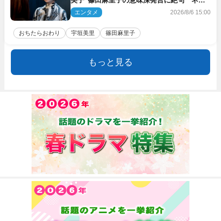
ト驚き「まさか」「意外な展開」
エンタメ
2026/8/6 15:00
おちたらおわり
宇垣美里
篠田麻里子
もっと見る