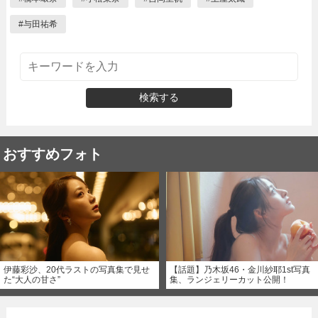
#
与田祐希
検索する
おすすめフォト
伊藤彩沙、20代ラストの写真集で見せ
【話題】乃木坂46・金川紗耶1st写真
た“大人の甘さ”
集、ランジェリーカット公開！