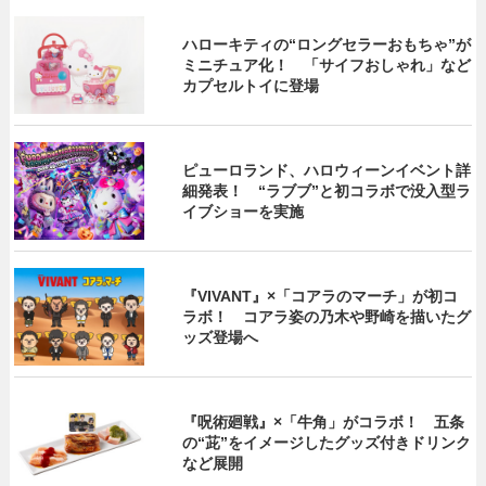
ハローキティの“ロングセラーおもちゃ”が
ミニチュア化！ 「サイフおしゃれ」など
カプセルトイに登場
ピューロランド、ハロウィーンイベント詳
細発表！ “ラブブ”と初コラボで没入型ラ
イブショーを実施
『VIVANT』×「コアラのマーチ」が初コ
ラボ！ コアラ姿の乃木や野崎を描いたグ
ッズ登場へ
『呪術廻戦』×「牛角」がコラボ！ 五条
の“茈”をイメージしたグッズ付きドリンク
など展開