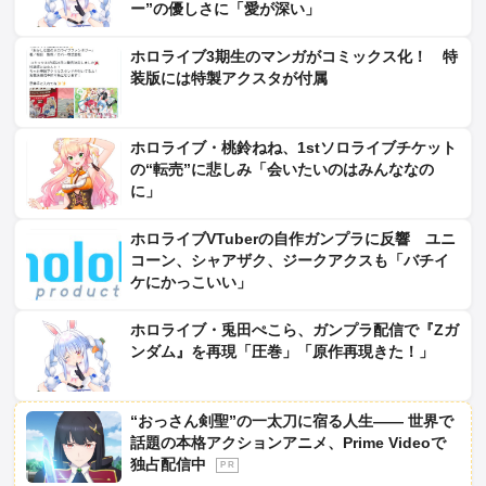
ー”の優しさに「愛が深い」
ホロライブ3期生のマンガがコミックス化！ 特
装版には特製アクスタが付属
ホロライブ・桃鈴ねね、1stソロライブチケット
の“転売”に悲しみ「会いたいのはみんななの
に」
ホロライブVTuberの自作ガンプラに反響 ユニ
コーン、シャアザク、ジークアクスも「バチイ
ケにかっこいい」
ホロライブ・兎田ぺこら、ガンプラ配信で『Zガ
ンダム』を再現「圧巻」「原作再現きた！」
“おっさん剣聖”の一太刀に宿る人生―― 世界で
話題の本格アクションアニメ、Prime Videoで
独占配信中
P R