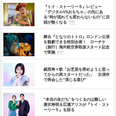
『トイ・ストーリー５』レビュー
「デジタルVSおもちゃ」の先にあ
る“時が流れても変わらないもの”に目
頭が熱くなる
P R
舞台『となりのトトロ』ロンドン公演
を観劇できる特別企画！ ローチケ
［旅行］海外航空券取扱スタート記念
で実施
P R
鎮西寿々歌「お芝居を辞めようと思っ
てからの再スタートだった」 主演作
で再会した“演じる喜び”
“本当の友だち”をつくるのは難しい
唐沢寿明＆広瀬アリスが『トイ・スト
ーリー５』を語る