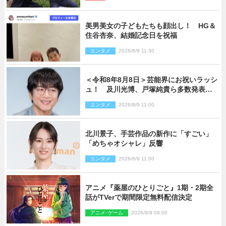
ショット到着
美男美女の子どもたちも顔出し！ HG＆
住谷杏奈、結婚記念日を祝福
エンタメ
2026/8/9 11:30
＜令和8年8月8日＞芸能界にお祝いラッシ
ュ！ 及川光博、戸塚純貴ら多数発表結
婚
エンタメ
2026/8/9 11:00
北川景子、手芸作品の新作に「すごい」
「めちゃオシャレ」反響
エンタメ
2026/8/9 11:00
アニメ『薬屋のひとりごと』1期・2期全
話がTVerで期間限定無料配信決定
アニメ･ゲーム
2026/8/9 09:00