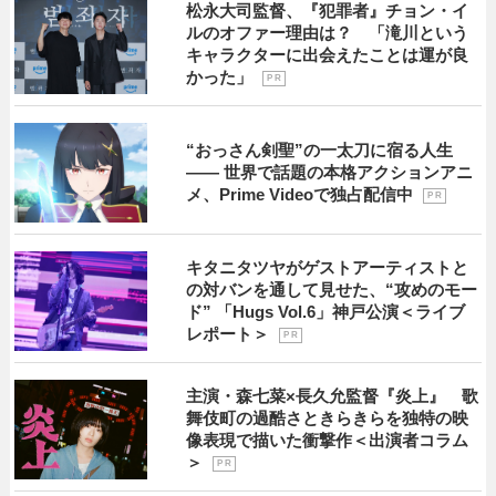
松永大司監督、『犯罪者』チョン・イ
ルのオファー理由は？ 「滝川という
キャラクターに出会えたことは運が良
かった」
P R
“おっさん剣聖”の一太刀に宿る人生
―― 世界で話題の本格アクションアニ
メ、Prime Videoで独占配信中
P R
キタニタツヤがゲストアーティストと
の対バンを通して見せた、“攻めのモー
ド” 「Hugs Vol.6」神戸公演＜ライブ
レポート＞
P R
主演・森七菜×長久允監督『炎上』 歌
舞伎町の過酷さときらきらを独特の映
像表現で描いた衝撃作＜出演者コラム
＞
P R