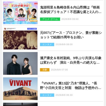
鬼頭明里＆島崎信長＆内山昂輝は『映画
名探偵プリキュア！不思議な庭と2人の秘
密』ゲスト声優に決定
アニメ･ゲーム
2026/8/9 09:00
元007ピアース・ブロスナン、妻が素敵シ
ョットで結婚25周年をお祝い
エンタメ
2026/8/9 08:00
瀬戸康史＆有村架純、9年ぶり共演も印象
は変わらず 演出・白井晃への絶大なる
信頼を胸に舞台『キュー』に挑む
演劇
2026/8/9 07:00
『VIVANT』第13話“乃木”堺雅人、“長
野”小日向文世と対面 物語は予想外の展
開へ
エンタメ
2026/8/9 06:30