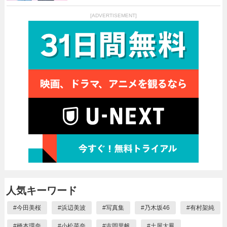
[ADVERTISEMENT]
人気キーワード
#
今田美桜
#
浜辺美波
#
写真集
#
乃木坂46
#
有村架純
#
橋本環奈
#
小松菜奈
#
吉岡里帆
#
土屋太鳳