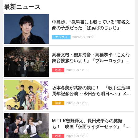
最新ニュース
中島歩、“教科書にも載っている”有名文
豪の子孫だった「ばぁばのじぃじ」
エンタメ
2026/8/9 13:00
高橋文哉・櫻井海音・高橋恭平「こんな
舞台挨拶ないよ！」『ブルーロック』自
由すぎるイベントレポート
映画
2026/8/9 12:05
坂本冬美が武家の娘に！ 『歌手生活40
周年記念公演 ～今日から明日へ～』メイ
ンビジュアル公開
演劇
2026/8/9 12:00
M！LK曽野舜太、長田光平らの笑顔
も！ 映画『仮面ライダーゼッツ』『超
宇宙刑事ギャバン インフィニティ』オフ
映画
2026/8/9 12:00