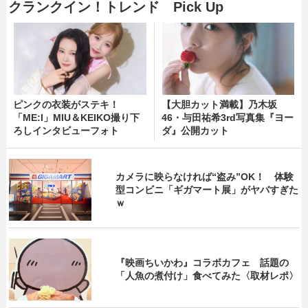
クランクイン！トレンド Pick Up
ピンクの衣装がステキ！
【大胆カット満載】乃木坂
「ME:I」MIU＆KEIKO撮り下
46・与田祐希3rd写真集『ヨー
ろしインタビューフォト
ダ』公開カット
カメラに映らなければ“盗み”OK！ 体験
型コンビニ「ギガマート展」がヤバすぎた
ｗ
『映画ちいかわ』コラボカフェ 話題の
「人魚の煮付け」食べてみた〈取材レポ〉