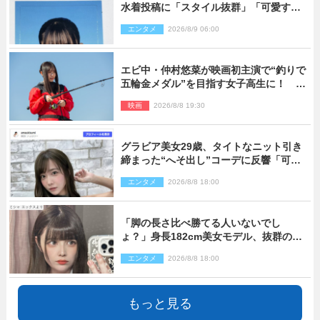
水着投稿に「スタイル抜群」「可愛すぎ
る」と絶賛の声
エンタメ
2026/8/9 06:00
エビ中・仲村悠菜が映画初主演で“釣りで
五輪金メダル”を目指す女子高生に！ 映
画『つりこまち』今秋公開
映画
2026/8/8 19:30
グラビア美女29歳、タイトなニット引き
締まった“へそ出し”コーデに反響「可愛
い過ぎる」
エンタメ
2026/8/8 18:00
「脚の長さ比べ勝てる人いないでし
ょ？」身長182cm美女モデル、抜群のプ
ロポーションにネット衝撃
エンタメ
2026/8/8 18:00
もっと見る