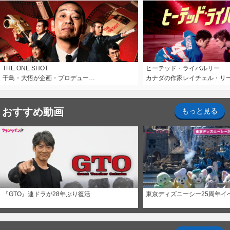
THE ONE SHOT
ヒーテッド・ライバルリー
千鳥・大悟が企画・プロデュー…
カナダの作家レイチェル・リ
おすすめ動画
もっと見る
『GTO』連ドラが28年ぶり復活
東京ディズニーシー25周年イ