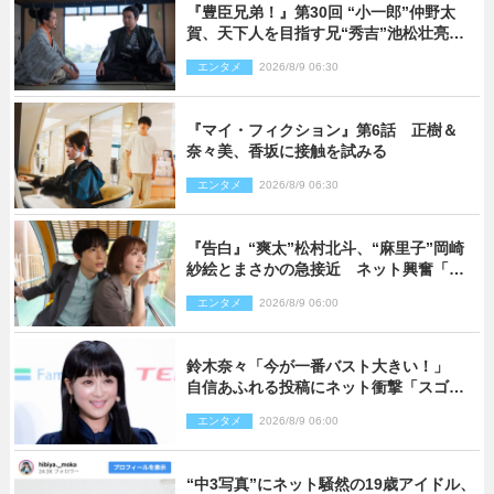
『豊臣兄弟！』第30回 “小一郎”仲野太
賀、天下人を目指す兄“秀吉”池松壮亮
と“清須会議”へ
エンタメ
2026/8/9 06:30
『マイ・フィクション』第6話 正樹＆
奈々美、香坂に接触を試みる
エンタメ
2026/8/9 06:30
『告白』“爽太”松村北斗、“麻里子”岡崎
紗絵とまさかの急接近 ネット興奮「そ
の反応は」「いいの!?」（ネタバレあ
エンタメ
2026/8/9 06:00
り）
鈴木奈々「今が一番バスト大きい！」
自信あふれる投稿にネット衝撃「スゴ
イ」「写真集を出して欲しい」
エンタメ
2026/8/9 06:00
“中3写真”にネット騒然の19歳アイドル、