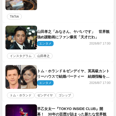
TikTok
山田孝之「みなさん、ヤバいです」 世界観
強め謎動画にファン爆笑「天才だわ」
エンタメ
2026/8/7 17:00
インスタグラム
山田孝之
トム・ホランド＆ゼンデイヤ、英高級カント
リーハウスで結婚パーティー 結婚指輪を身
に着けたトムも初キャッチ
エンタメ
2026/8/7 17:00
トム・ホランド
ゼンデイヤ
ゴシップ
早乙女太一『TOKYO INSIDE CLUB』開
幕！ 30年の芸歴が詰まった新たな世界観