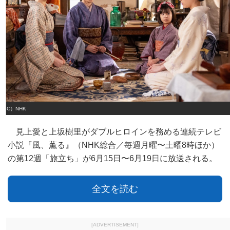
（C）NHK
見上愛と上坂樹里がダブルヒロインを務める連続テレビ
小説『風、薫る』（NHK総合／毎週月曜〜土曜8時ほか）
の第12週「旅立ち」が6月15日〜6月19日に放送される。
全文を読む
[ADVERTISEMENT]