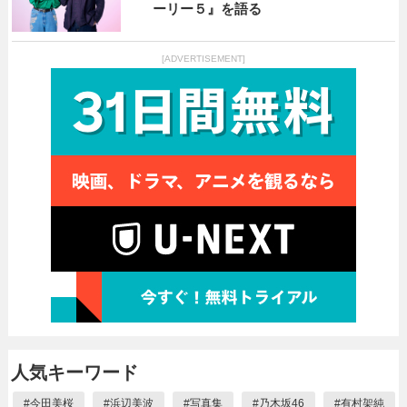
ーリー５』を語る
[ADVERTISEMENT]
人気キーワード
#
今田美桜
#
浜辺美波
#
写真集
#
乃木坂46
#
有村架純