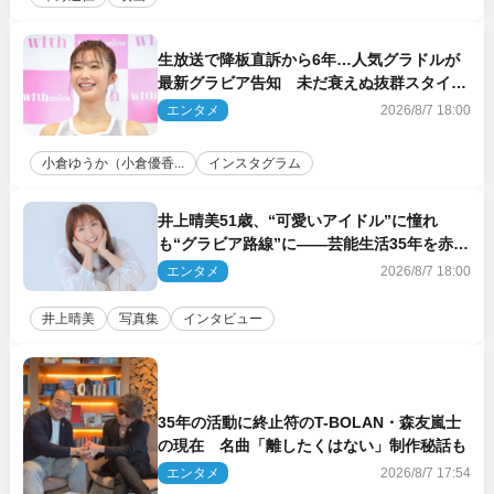
生放送で降板直訴から6年…人気グラドルが
最新グラビア告知 未だ衰えぬ抜群スタイル
に反響
エンタメ
2026/8/7 18:00
小倉ゆうか（小倉優香...
インスタグラム
井上晴美51歳、“可愛いアイドル”に憧れ
も“グラビア路線”に――芸能生活35年を赤
裸々に語る 27年ぶりに写真集発売
エンタメ
2026/8/7 18:00
井上晴美
写真集
インタビュー
35年の活動に終止符のT-BOLAN・森友嵐士
の現在 名曲「離したくはない」制作秘話も
エンタメ
2026/8/7 17:54