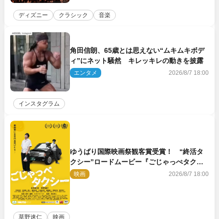
ディズニー
クラシック
音楽
角田信朗、65歳とは思えない“ムキムキボデ
ィ”にネット騒然 キレッキレの動きを披露
エンタメ
2026/8/7 18:00
インスタグラム
ゆうばり国際映画祭観客賞受賞！ “終活タ
クシー”ロードムービー『ごじゃっぺタクシ
ー』10月公開＆予告解禁
映画
2026/8/7 18:00
草野速仁
映画