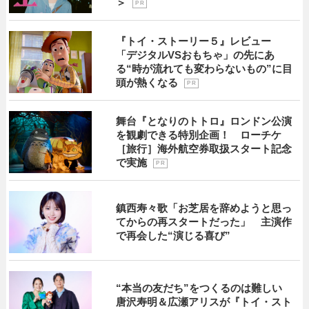
＞
P R
『トイ・ストーリー５』レビュー
「デジタルVSおもちゃ」の先にあ
る“時が流れても変わらないもの”に目
頭が熱くなる
P R
舞台『となりのトトロ』ロンドン公演
を観劇できる特別企画！ ローチケ
［旅行］海外航空券取扱スタート記念
で実施
P R
鎮西寿々歌「お芝居を辞めようと思っ
てからの再スタートだった」 主演作
で再会した“演じる喜び”
“本当の友だち”をつくるのは難しい
唐沢寿明＆広瀬アリスが『トイ・スト