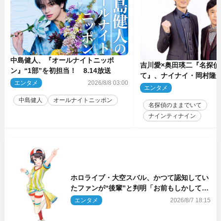
中島健人、『オールナイトニッポ
吉川愛×奥田瑛二『名探偵
ン』“1部”を初担当！ 8.14放送
て』、ナイナイ・岡村隆
エンタメ
2026/8/8 03:00
のゲスト出演が決定！
エンタメ
2
中島健人
オールナイトニッポン
名探偵のままでいて
ナインティナイン
ホロライブ・大空スバル、かつて認知してい
たファンが“後輩”と判明「お前もしかしてあ
のときの？」
エンタメ
2026/8/7 18:15