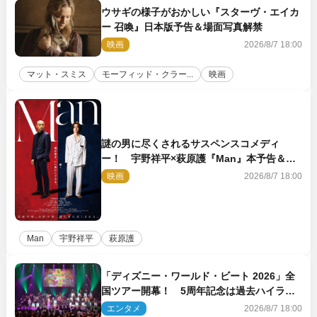
ウサギの様子がおかしい『スターヴ・エイカ
ー 召喚』日本版予告＆場面写真解禁
映画
2026/8/7 18:00
マット・スミス
モーフィッド・クラー...
映画
謎の男に尽くされるサスペンスコメディ
ー！ 宇野祥平×萩原護『Man』本予告＆新
ビジュアル解禁
映画
2026/8/7 18:00
Man
宇野祥平
萩原護
「ディズニー・ワールド・ビート 2026」全
国ツアー開幕！ 5周年記念は過去ハイライ
ト＆クルーズ旅を大満喫！【潜入レポート】
エンタメ
2026/8/7 18:00