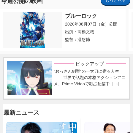
今週公開の映画
もっと見る
ブルーロック
2026年08月07日（金）公開
出演：高橋文哉
監督：瀧悠輔
ピックアップ
“おっさん剣聖”の一太刀に宿る人生
―― 世界で話題の本格アクションアニ
メ、Prime Videoで独占配信中
P R
最新ニュース