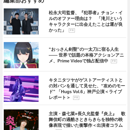
編集部おすすめ
松永大司監督、『犯罪者』チョン・イ
ルのオファー理由は？ 「滝川という
キャラクターに出会えたことは運が良
かった」
P R
“おっさん剣聖”の一太刀に宿る人生
―― 世界で話題の本格アクションアニ
メ、Prime Videoで独占配信中
P R
キタニタツヤがゲストアーティストと
の対バンを通して見せた、“攻めのモー
ド” 「Hugs Vol.6」神戸公演＜ライブ
レポート＞
P R
主演・森七菜×長久允監督『炎上』 歌
舞伎町の過酷さときらきらを独特の映
像表現で描いた衝撃作＜出演者コラム