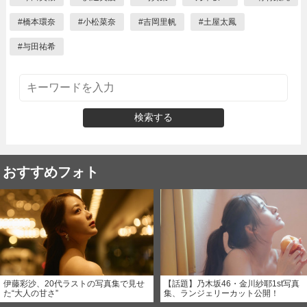
#
橋本環奈
#
小松菜奈
#
吉岡里帆
#
土屋太鳳
#
与田祐希
検索する
おすすめフォト
伊藤彩沙、20代ラストの写真集で見せ
【話題】乃木坂46・金川紗耶1st写真
た“大人の甘さ”
集、ランジェリーカット公開！