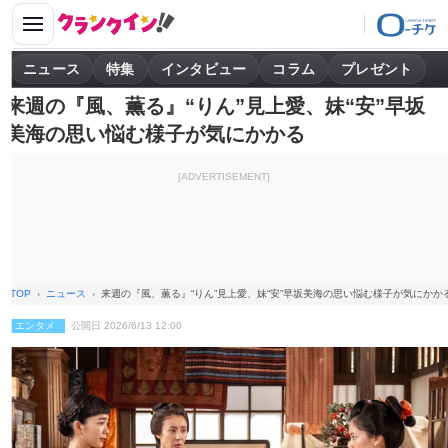
ニュース
特集
インタビュー
コラム
プレゼント
来週の『風、薫る』“りん”見上愛、妹“安”早坂
美海の思い悩む様子が気にかかる
[ADVERTISEMENT]
TOP
ニュース
来週の『風、薫る』“りん”見上愛、妹“安”早坂美海の思い悩む様子が気にかか
エンタメ
公開日 2026/6/13 12:00