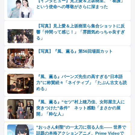
【インタビュー】見上愛＆上坂樹里、「看護」
という使命への尊敬がさらに深まった
【写真】見上愛＆上坂樹里ら集合ショットに反
響「仲間って感じ！」「雰囲気めっちゃ良すぎ
る」
【写真】『風、薫る』第56回場面カット
『風、薫る』バーンズ先生の高すぎる“日本語
力”に称賛続々「ネイティブ」「たぶん古文も読
める」
『風、薫る』“セツ”村上穂乃佳、女郎屋主人に
突きつけた“条件” ネット感動「まさかの展
開」「粋な人」
“おっさん剣聖”の一太刀に宿る人生―― 世界で
話題の本格アクションアニメ、Prime Videoで