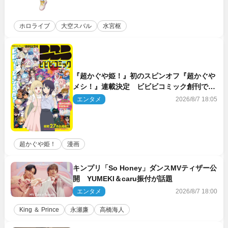
ホロライブ
大空スバル
水宮枢
『超かぐや姫！』初のスピンオフ『超かぐや
メシ！』連載決定 ビビビコミック創刊で31
作品一挙公開
エンタメ
2026/8/7 18:05
超かぐや姫！
漫画
キンプリ「So Honey」ダンスMVティザー公
開 YUMEKI＆caru振付が話題
エンタメ
2026/8/7 18:00
King ＆ Prince
永瀬廉
高橋海人