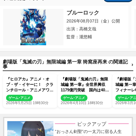
ブルーロック
2026年08月07日（金）公開
出演：高橋文哉
監督：瀧悠輔
劇場版「鬼滅の刃」無限城編 第一章 猗窩座再来 の関連記
›
事
『ヒロアカ』アニメ・オ
『劇場版「鬼滅の刃」無限
『劇場版「
ブ・ザ・イヤーに！ クラ
城編 第一章』全世界興収
城編 第一
ンチロール・アニメアワー
1179億円突破 国内は402
フィナーレ
ド2026発表
億円超
上映も！
ゲーム･アニメ
ゲーム･アニメ
ゲーム･ア
2026年5月25日 19時30分
2026年4月10日 18時30分
2026年3月1
ピックアップ
“おっさん剣聖”の一太刀に宿る人生