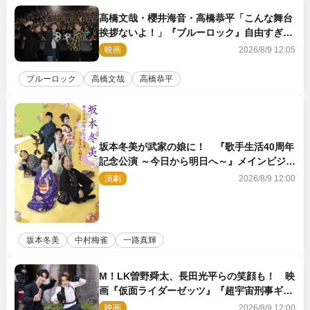
高橋文哉・櫻井海音・高橋恭平「こんな舞台
挨拶ないよ！」『ブルーロック』自由すぎる
イベントレポート
映画
2026/8/9 12:05
ブルーロック
高橋文哉
高橋恭平
坂本冬美が武家の娘に！ 『歌手生活40周年
記念公演 ～今日から明日へ～』メインビジュ
アル公開
演劇
2026/8/9 12:00
坂本冬美
中村梅雀
一路真輝
M！LK曽野舜太、長田光平らの笑顔も！ 映
画『仮面ライダーゼッツ』『超宇宙刑事ギャ
バン インフィニティ』オフショット到着
映画
2026/8/9 12:00