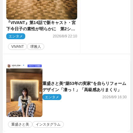
『VIVANT』第14話で新キャスト・宮
下今日子の素性が明らかに 第2シー
ズンのキーパーソンの1人
エンタメ
2026/8/9 22:10
VIVANT
堺雅人
重盛さと美“築53年の実家”を自らリフォーム
デザイン「凄っ！」「高級感ありまくり」
エンタメ
2026/8/9 16:30
重盛さと美
インスタグラム