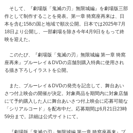
そして、『劇場版「鬼滅の刃」無限城編』を劇場版三部
作として制作することを発表。第一章 猗窩座再来は、日
本を含む158の国と地域で順次公開。日本では2025年7月
18日より公開し、一部劇場を除き今年4月9日をもって終
映を迎えた。
このたび、『劇場版「鬼滅の刃」無限城編 第一章 猗窩
座再来』ブルーレイ＆DVDの店舗別購入特典に使用され
る描き下ろしイラストを公開。
また、ブルーレイ＆DVDの発売を記念して、舞台あい
さつ付上映会の開催が決定。対象商品を期間内に対象店舗
にて予約購入した人に舞台あいさつ付上映会に応募可能な
「シリアルコード」を配布中だ。応募期間は6月21日23時
59分まで。詳細は公式サイトにて。
『劇場版「鬼滅の刃」無限城編 第一章 猗窩座再来』ブ