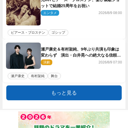
ットで結婚25周年をお祝い
エンタメ
2026/8/9 08:00
ピアース・ブロスナン
ゴシップ
瀬戸康史＆有村架純、9年ぶり共演も印象は
変わらず 演出・白井晃への絶大なる信頼を
胸に舞台『キュー』に挑む
演劇
2026/8/9 07:00
瀬戸康史
有村架純
舞台
もっと見る