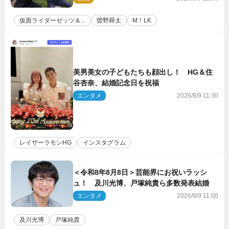
仮面ライダーゼッツ＆...
曽野舜太
M！LK
美男美女の子どもたちも顔出し！ HG＆住
谷杏奈、結婚記念日を祝福
エンタメ
2026/8/9 11:30
レイザーラモンHG
インスタグラム
＜令和8年8月8日＞芸能界にお祝いラッシ
ュ！ 及川光博、戸塚純貴ら多数発表結婚
エンタメ
2026/8/9 11:00
及川光博
戸塚純貴