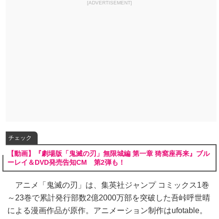
[ADVERTISEMENT]
チェック
【動画】『劇場版「鬼滅の刃」無限城編 第一章 猗窩座再来』ブル
ーレイ＆DVD発売告知CM 第2弾も！
アニメ「鬼滅の刃」は、集英社ジャンプ コミックス1巻
～23巻で累計発行部数2億2000万部を突破した吾峠呼世晴
による漫画作品が原作。アニメーション制作はufotable。