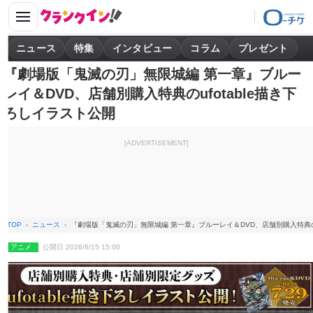
ニュース
特集
インタビュー
コラム
プレゼント
『劇場版「鬼滅の刃」無限城編 第一章』ブルー
レイ＆DVD、店舗別購入特典のufotable描き下
ろしイラスト公開
[ADVERTISEMENT]
TOP
ニュース
『劇場版「鬼滅の刃」無限城編 第一章』ブルーレイ＆DVD、店舗別購入特典のuf
アニメ
公開日 2026/6/15 15:00