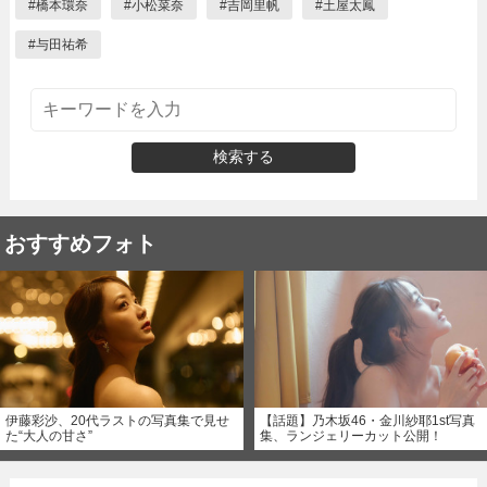
#
橋本環奈
#
小松菜奈
#
吉岡里帆
#
土屋太鳳
#
与田祐希
検索する
おすすめフォト
伊藤彩沙、20代ラストの写真集で見せ
【話題】乃木坂46・金川紗耶1st写真
た“大人の甘さ”
集、ランジェリーカット公開！