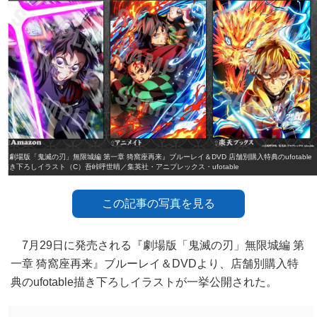
『劇場版「鬼滅の刃」無限城編 第一章 猗窩座再来』ブルーレイ＆DVD 店舗別購入特典のufotable
描き下ろしイラスト（C）吾峠呼世晴／集英社・アニプレックス・ufotable
この記事の写真を見る
7月29日に発売される『劇場版「鬼滅の刃」無限城編 第
一章 猗窩座再来』ブルーレイ＆DVDより、店舗別購入特
典のufotable描き下ろしイラストが一挙公開された。