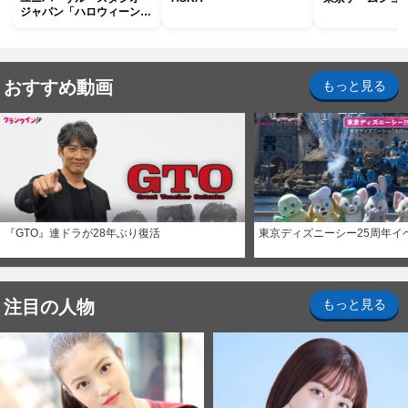
ジャパン「ハロウィーン・
ホラー・ナイト ～オール
ナイト～パス」
おすすめ動画
もっと見る
『GTO』連ドラが28年ぶり復活
東京ディズニーシー25周年イ
注目の人物
もっと見る