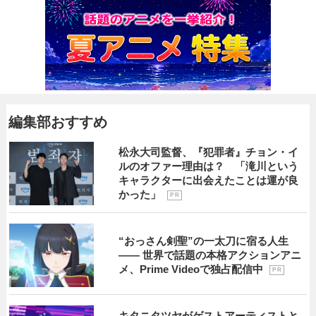
編集部おすすめ
松永大司監督、『犯罪者』チョン・イ
ルのオファー理由は？ 「滝川という
キャラクターに出会えたことは運が良
かった」
P R
“おっさん剣聖”の一太刀に宿る人生
―― 世界で話題の本格アクションアニ
メ、Prime Videoで独占配信中
P R
キタニタツヤがゲストアーティストと