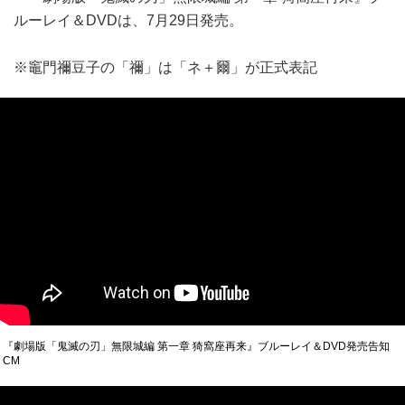
ルーレイ＆DVDは、7月29日発売。
※竈門禰豆子の「禰」は「ネ＋爾」が正式表記
『劇場版「鬼滅の刃」無限城編 第一章 猗窩座再来』ブルーレイ＆DVD発売告知
CM