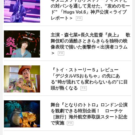
の対バンを通して見せた、“攻めのモー
ド” 「Hugs Vol.6」神戸公演＜ライブ
レポート＞
P R
主演・森七菜×長久允監督『炎上』 歌
舞伎町の過酷さときらきらを独特の映
像表現で描いた衝撃作＜出演者コラム
＞
P R
『トイ・ストーリー５』レビュー
「デジタルVSおもちゃ」の先にあ
る“時が流れても変わらないもの”に目
頭が熱くなる
P R
舞台『となりのトトロ』ロンドン公演
を観劇できる特別企画！ ローチケ
［旅行］海外航空券取扱スタート記念
で実施
P R