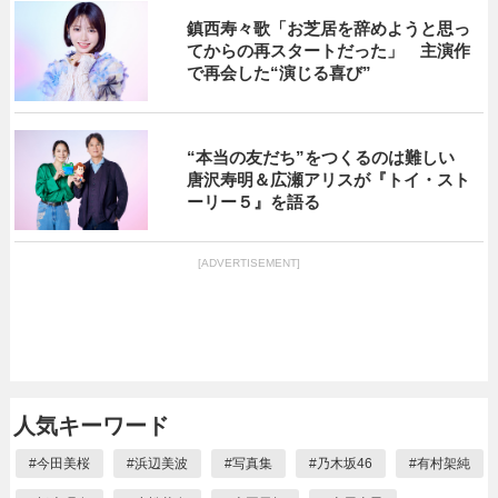
鎮西寿々歌「お芝居を辞めようと思っ
てからの再スタートだった」 主演作
で再会した“演じる喜び”
“本当の友だち”をつくるのは難しい
唐沢寿明＆広瀬アリスが『トイ・スト
ーリー５』を語る
[ADVERTISEMENT]
人気キーワード
#
今田美桜
#
浜辺美波
#
写真集
#
乃木坂46
#
有村架純