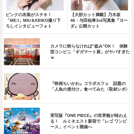
ピンクの衣装がステキ！
【大胆カット満載】乃木坂
「ME:I」MIU＆KEIKO撮り下
46・与田祐希3rd写真集『ヨー
ろしインタビューフォト
ダ』公開カット
カメラに映らなければ“盗み”OK！ 体験
型コンビニ「ギガマート展」がヤバすぎた
ｗ
『映画ちいかわ』コラボカフェ 話題の
「人魚の煮付け」食べてみた〈取材レポ〉
実写版『ONE PIECE』の世界観が味わえ
る！ ルミネエスト新宿で「レゴ ワンピ
ース」イベント開催へ