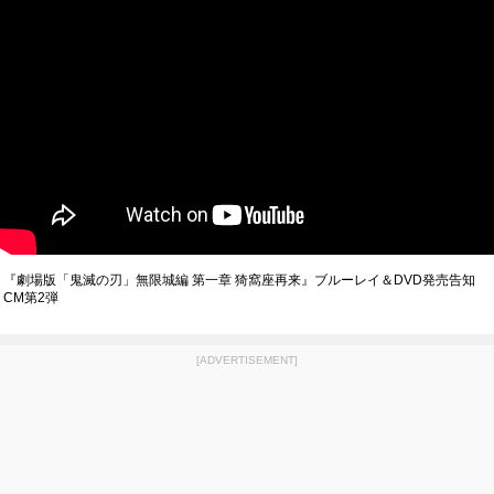
『劇場版「鬼滅の刃」無限城編 第一章 猗窩座再来』ブルーレイ＆DVD発売告知
CM第2弾
[ADVERTISEMENT]