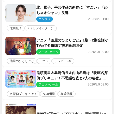
北川景子、手芸作品の新作に「すごい」「め
ちゃオシャレ」反響
エンタメ
2026/8/9 11:00
北川景子
X（旧ツイッター）
アニメ『薬屋のひとりごと』1期・2期全話が
TVerで期間限定無料配信決定
アニメ･ゲーム
2026/8/9 09:00
薬屋のひとりごと
アニメ
テレビ・CM
鬼頭明里＆島崎信長＆内山昂輝は『映画名探
偵プリキュア！不思議な庭と2人の秘密』ゲ
スト声優に決定
アニメ･ゲーム
2026/8/9 09:00
名探偵プリキュア！
鬼頭明里
島崎信長
元007ピアース・ブロスナン、妻が素敵ショ