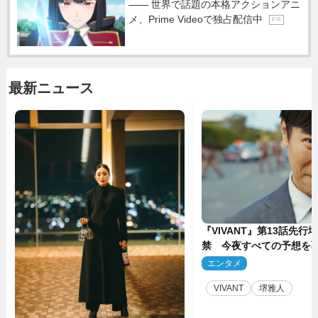
―― 世界で話題の本格アクションアニ
メ、Prime Videoで独占配信中
P R
最新ニュース
『VIVANT』第13話先行
禁 今夜すべての予想を
ーンが…
エンタメ
2
VIVANT
堺雅人