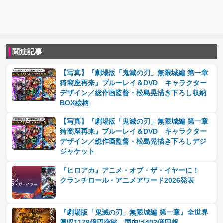
関連記事
【写真】『劇場版「鬼滅の刃」無限城編 第一章
猗窩座再来』ブルーレイ＆DVD キャラクター
デザイン／総作画監督・松島晃描き下ろし収納
BOX絵柄
【写真】『劇場版「鬼滅の刃」無限城編 第一章
猗窩座再来』ブルーレイ＆DVD キャラクター
デザイン／総作画監督・松島晃描き下ろしデジ
ジャケット
『ヒロアカ』アニメ・オブ・ザ・イヤーに！
クランチロール・アニメアワード2026発表
『劇場版「鬼滅の刃」無限城編 第一章』全世界
興収1179億円突破 国内は402億円超