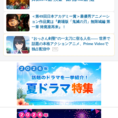
＜第49回日本アカデミー賞＞最優秀アニメーシ
ョン作品賞は『劇場版「鬼滅の刃」無限城編 第
一章 猗窩座再来』！
“おっさん剣聖”の一太刀に宿る人生―― 世界で
話題の本格アクションアニメ、Prime Videoで
独占配信中
P R