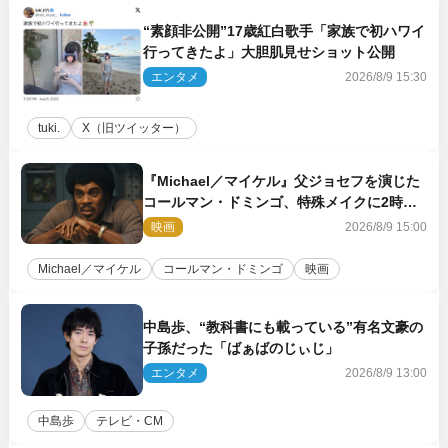
“素顔非公開”17歳紅白歌手「家族で初ハワイ
行ってきたよ」大胆肌見せショット公開
エンタメ
2026/8/9 15:30
tuki.
X（旧ツイッター）
『Michael／マイケル』父ジョセフを演じた
コールマン・ドミンゴ、特殊メイクに2時間
半かかっていた
映画
2026/8/9 15:00
Michael／マイケル
コールマン・ドミンゴ
映画
中島歩、“教科書にも載っている”有名文豪の
子孫だった「ばぁばのじぃじ」
エンタメ
2026/8/9 13:00
中島歩
テレビ・CM