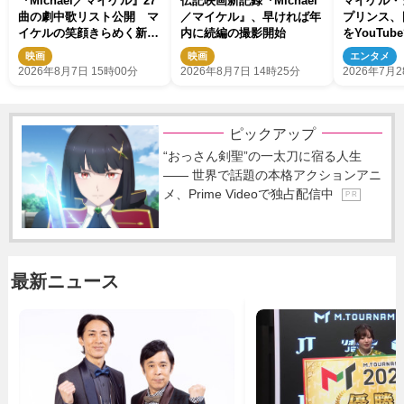
『Michael／マイケル』27
伝記映画新記録『Michael
マイケル・
曲の劇中歌リスト公開 マ
／マイケル』、早ければ年
プリンス、
イケルの笑顔きらめく新映
内に続編の撮影開始
をYouTub
像も
映画
映画
エンタメ
2026年8月7日 15時00分
2026年8月7日 14時25分
2026年7月2
ピックアップ
“おっさん剣聖”の一太刀に宿る人生
―― 世界で話題の本格アクションアニ
メ、Prime Videoで独占配信中
P R
最新ニュース