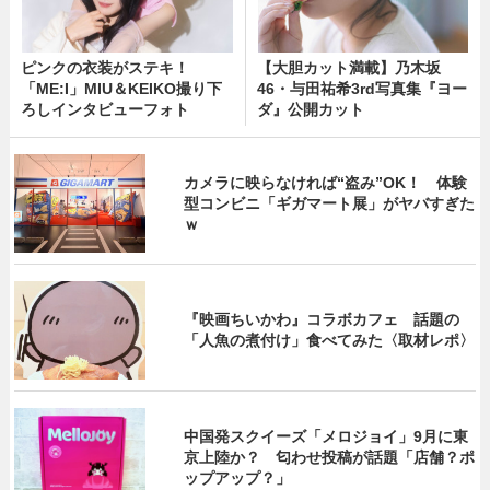
ピンクの衣装がステキ！
【大胆カット満載】乃木坂
「ME:I」MIU＆KEIKO撮り下
46・与田祐希3rd写真集『ヨー
ろしインタビューフォト
ダ』公開カット
カメラに映らなければ“盗み”OK！ 体験
型コンビニ「ギガマート展」がヤバすぎた
ｗ
『映画ちいかわ』コラボカフェ 話題の
「人魚の煮付け」食べてみた〈取材レポ〉
中国発スクイーズ「メロジョイ」9月に東
京上陸か？ 匂わせ投稿が話題「店舗？ポ
ップアップ？」