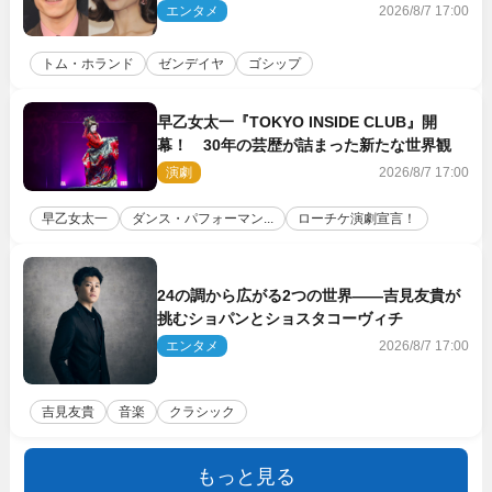
に着けたトムも初キャッチ
エンタメ
2026/8/7 17:00
トム・ホランド
ゼンデイヤ
ゴシップ
早乙女太一『TOKYO INSIDE CLUB』開
幕！ 30年の芸歴が詰まった新たな世界観
演劇
2026/8/7 17:00
早乙女太一
ダンス・パフォーマン...
ローチケ演劇宣言！
24の調から広がる2つの世界――吉見友貴が
挑むショパンとショスタコーヴィチ
エンタメ
2026/8/7 17:00
吉見友貴
音楽
クラシック
もっと見る