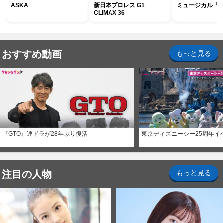
ASKA
新日本プロレス G1
ミュージカル『R
CLIMAX 36
おすすめ動画
もっと見る
『GTO』連ドラが28年ぶり復活
東京ディズニーシー25周年イ
注目の人物
もっと見る