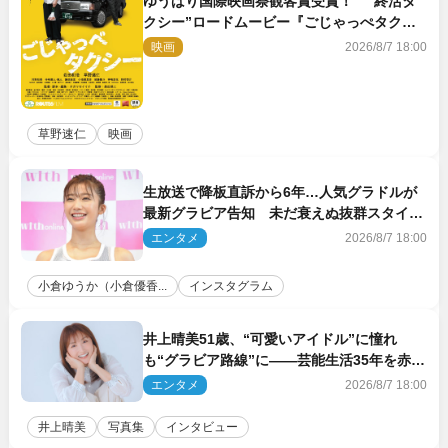
ゆうばり国際映画祭観客賞受賞！ “終活タ
クシー”ロードムービー『ごじゃっぺタクシ
ー』10月公開＆予告解禁
映画
2026/8/7 18:00
草野速仁
映画
生放送で降板直訴から6年…人気グラドルが
最新グラビア告知 未だ衰えぬ抜群スタイル
に反響
エンタメ
2026/8/7 18:00
小倉ゆうか（小倉優香...
インスタグラム
井上晴美51歳、“可愛いアイドル”に憧れ
も“グラビア路線”に――芸能生活35年を赤
裸々に語る 27年ぶりに写真集発売
エンタメ
2026/8/7 18:00
井上晴美
写真集
インタビュー