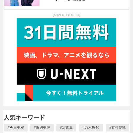
[ADVERTISEMENT]
人気キーワード
#
今田美桜
#
浜辺美波
#
写真集
#
乃木坂46
#
有村架純