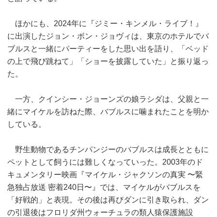
ほかにも、2024年に『ジミー・キンメル・ライブ！』
に出演したジョン・ボン・ジョヴィは、東京のホテルでバ
ブルスと一緒にパーティーをした思い出を語り、「ベッド
の上で飛び跳ねて」「ショーを披露していた」と振り返っ
た。
一方、クインシー・ジョーンズの娘ラシダは、父親と一
緒にマイケルを訪ねた際、バブルスに噛まれたことを明か
している。
野生動物であるチンパンジーのバブルスは成長とともに
ペットとして飼うには難しくなっていった。2003年のド
キュメンタリー映画『マイケル・ジャクソンの真実 〜緊
急独占放送 密着240日〜』では、マイケルがバブルスを
「好戦的」と表現。その後は再びダンに引き取られ、ダン
の引退後はフロリダ州ウォーチュラの類人猿保護施設