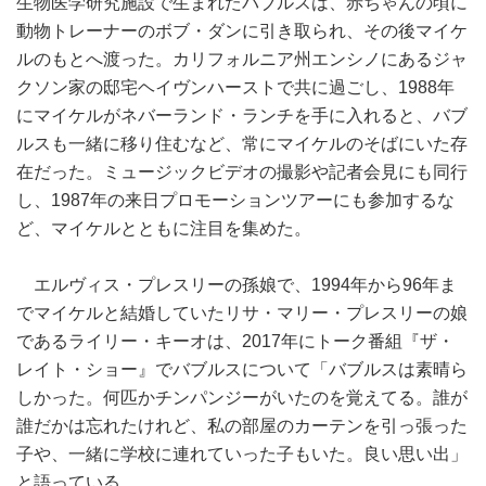
生物医学研究施設で生まれたバブルスは、赤ちゃんの頃に
動物トレーナーのボブ・ダンに引き取られ、その後マイケ
ルのもとへ渡った。カリフォルニア州エンシノにあるジャ
クソン家の邸宅ヘイヴンハーストで共に過ごし、1988年
にマイケルがネバーランド・ランチを手に入れると、バブ
ルスも一緒に移り住むなど、常にマイケルのそばにいた存
在だった。ミュージックビデオの撮影や記者会見にも同行
し、1987年の来日プロモーションツアーにも参加するな
ど、マイケルとともに注目を集めた。
エルヴィス・プレスリーの孫娘で、1994年から96年ま
でマイケルと結婚していたリサ・マリー・プレスリーの娘
であるライリー・キーオは、2017年にトーク番組『ザ・
レイト・ショー』でバブルスについて「バブルスは素晴ら
しかった。何匹かチンパンジーがいたのを覚えてる。誰が
誰だかは忘れたけれど、私の部屋のカーテンを引っ張った
子や、一緒に学校に連れていった子もいた。良い思い出」
と語っている。