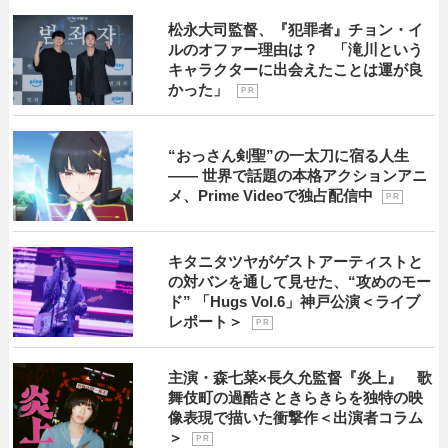
松永大司監督、『犯罪者』チョン・イ
ルのオファー理由は？ 「滝川という
キャラクターに出会えたことは運が良
かった」
P R
“おっさん剣聖”の一太刀に宿る人生
―― 世界で話題の本格アクションアニ
メ、Prime Videoで独占配信中
P R
キタニタツヤがゲストアーティストと
の対バンを通して見せた、“攻めのモー
ド” 「Hugs Vol.6」神戸公演＜ライブ
レポート＞
P R
主演・森七菜×長久允監督『炎上』 歌
舞伎町の過酷さときらきらを独特の映
像表現で描いた衝撃作＜出演者コラム
＞
P R