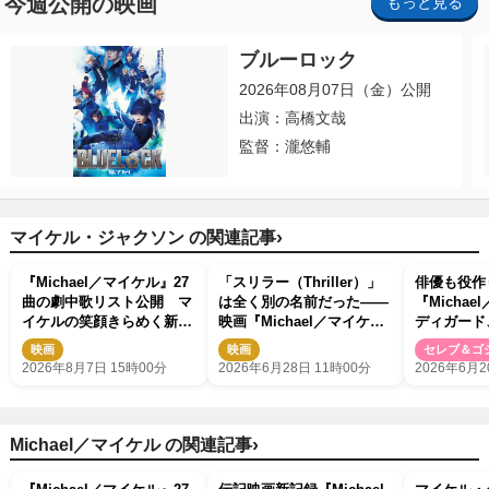
今週公開の映画
もっと見る
ブルーロック
2026年08月07日（金）公開
出演：高橋文哉
監督：瀧悠輔
›
マイケル・ジャクソン の関連記事
『Michael／マイケル』27
「スリラー（Thriller）」
俳優も役
曲の劇中歌リスト公開 マ
は全く別の名前だった――
『Micha
イケルの笑顔きらめく新映
映画『Michael／マイケ
ディガード
像も
ル』が描かなかった名曲誕
が知られざ
映画
映画
セレブ＆ゴ
生秘話
2026年8月7日 15時00分
2026年6月28日 11時00分
2026年6月2
›
Michael／マイケル の関連記事