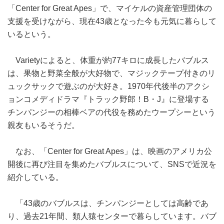
「Center for Great Apes」で、マイケルの資産管理団体の
支援を受けながら、現在43歳となった今も元気に暮らして
いるという。
Varietyによると、体重が約77キロに成長したバブルス
は、果物と野菜全般が大好物で、マジックテープ付きのリ
ュックサックで遊ぶのが大好き。1970年代後半のアクシ
ョンコメディドラマ『トラック野郎！B・J』に登場する
チンパンジーの相棒ベアの代役を務めたウープシーという
親友もいるそうだ。
なお、「Center for Great Apes」は、映画のアメリカ公
開後に再び注目を集めたバブルスについて、SNSで近況を
紹介している。
「43歳のバブルスは、チンパンジーとしては高齢であ
り、過去21年間、類人猿センターで暮らしています。バブ