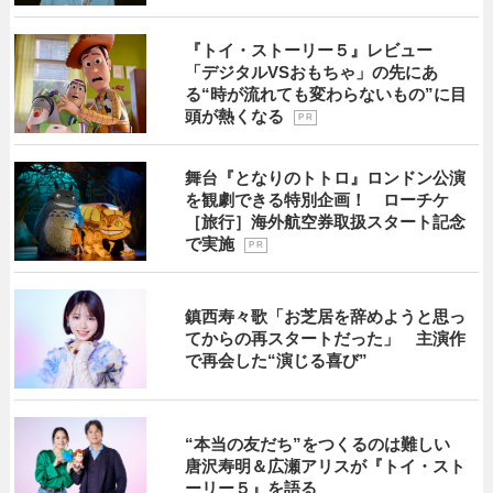
『トイ・ストーリー５』レビュー
「デジタルVSおもちゃ」の先にあ
る“時が流れても変わらないもの”に目
頭が熱くなる
P R
舞台『となりのトトロ』ロンドン公演
を観劇できる特別企画！ ローチケ
［旅行］海外航空券取扱スタート記念
で実施
P R
鎮西寿々歌「お芝居を辞めようと思っ
てからの再スタートだった」 主演作
で再会した“演じる喜び”
“本当の友だち”をつくるのは難しい
唐沢寿明＆広瀬アリスが『トイ・スト
ーリー５』を語る