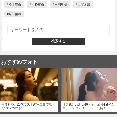
#
橋本環奈
#
小松菜奈
#
吉岡里帆
#
土屋太鳳
#
与田祐希
検索する
おすすめフォト
伊藤彩沙、20代ラストの写真集で見せ
【話題】乃木坂46・金川紗耶1st写真
た“大人の甘さ”
集、ランジェリーカット公開！