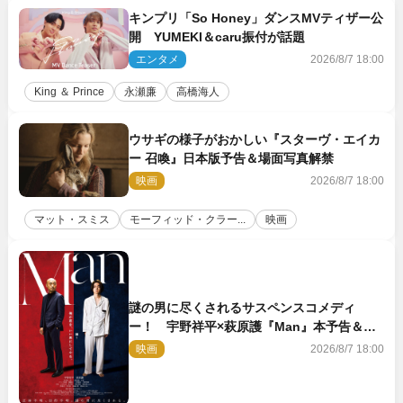
キンプリ「So Honey」ダンスMVティザー公
開 YUMEKI＆caru振付が話題
エンタメ
2026/8/7 18:00
King ＆ Prince
永瀬廉
高橋海人
ウサギの様子がおかしい『スターヴ・エイカ
ー 召喚』日本版予告＆場面写真解禁
映画
2026/8/7 18:00
マット・スミス
モーフィッド・クラー...
映画
謎の男に尽くされるサスペンスコメディ
ー！ 宇野祥平×萩原護『Man』本予告＆新
ビジュアル解禁
映画
2026/8/7 18:00