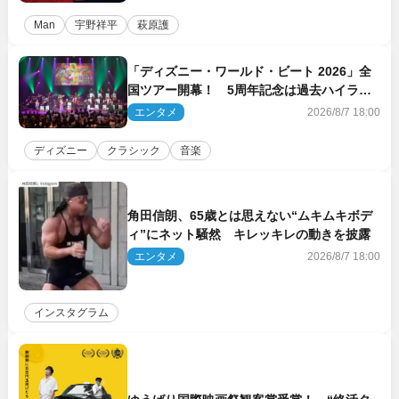
Man
宇野祥平
萩原護
「ディズニー・ワールド・ビート 2026」全
国ツアー開幕！ 5周年記念は過去ハイライ
ト＆クルーズ旅を大満喫！【潜入レポート】
エンタメ
2026/8/7 18:00
ディズニー
クラシック
音楽
角田信朗、65歳とは思えない“ムキムキボデ
ィ”にネット騒然 キレッキレの動きを披露
エンタメ
2026/8/7 18:00
インスタグラム