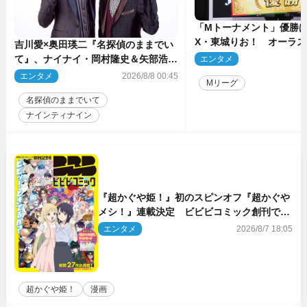
「Mトーナメント」優勝はB
X・東城りお！ オーラ
吉川愛×奥田瑛二『名探偵のままでい
後は自ら和了って幕引き
て』、ナイナイ・岡村隆史＆矢部浩之
エンタメ
2
のゲスト出演が決定！
エンタメ
2026/8/8 00:45
Mリーグ
名探偵のままでいて
ナインティナイン
『超かぐや姫！』初のスピンオフ『超かぐや
メシ！』連載決定 ビビビコミック創刊で31
作品一挙公開
エンタメ
2026/8/7 18:05
超かぐや姫！
漫画