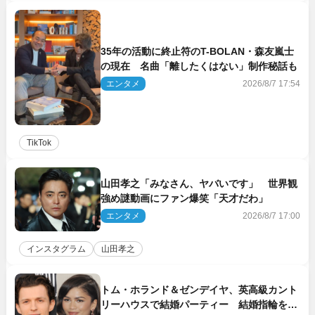
35年の活動に終止符のT-BOLAN・森友嵐士
の現在 名曲「離したくはない」制作秘話も
エンタメ
2026/8/7 17:54
TikTok
山田孝之「みなさん、ヤバいです」 世界観
強め謎動画にファン爆笑「天才だわ」
エンタメ
2026/8/7 17:00
インスタグラム
山田孝之
トム・ホランド＆ゼンデイヤ、英高級カント
リーハウスで結婚パーティー 結婚指輪を身