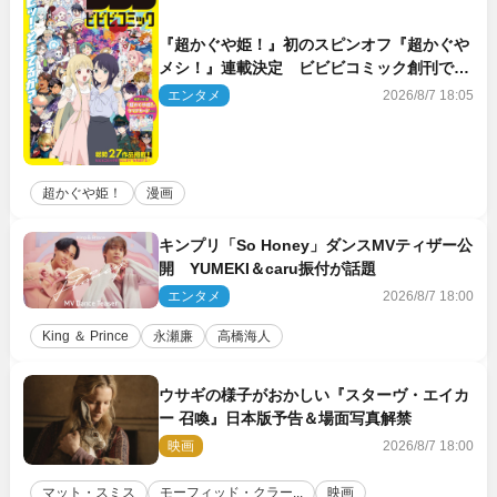
『超かぐや姫！』初のスピンオフ『超かぐや
メシ！』連載決定 ビビビコミック創刊で31
作品一挙公開
エンタメ
2026/8/7 18:05
超かぐや姫！
漫画
キンプリ「So Honey」ダンスMVティザー公
開 YUMEKI＆caru振付が話題
エンタメ
2026/8/7 18:00
King ＆ Prince
永瀬廉
高橋海人
ウサギの様子がおかしい『スターヴ・エイカ
ー 召喚』日本版予告＆場面写真解禁
映画
2026/8/7 18:00
マット・スミス
モーフィッド・クラー...
映画