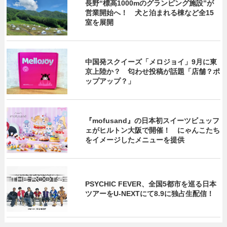
長野“標高1000mのグランピング施設”が
営業開始へ！ 犬と泊まれる棟など全15
室を展開
中国発スクイーズ「メロジョイ」9月に東
京上陸か？ 匂わせ投稿が話題「店舗？ポ
ップアップ？」
『mofusand』の日本初スイーツビュッフ
ェがヒルトン大阪で開催！ にゃんこたち
をイメージしたメニューを提供
PSYCHIC FEVER、全国5都市を巡る日本
ツアーをU‐NEXTにて8.9に独占生配信！