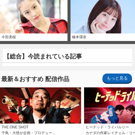
今田美桜
橋本環奈
【総合】今読まれている記事
最新＆おすすめ 配信作品
もっと見る
THE ONE SHOT
ヒーテッド・ライバルリー
千鳥・大悟が企画・プロデュー…
カナダの作家レイチェル・リ