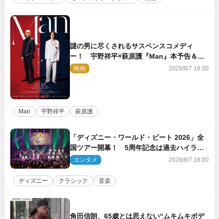
謎の男に尽くされるサスペンスコメディ
ー！ 宇野祥平×萩原護『Man』本予告＆新
ビジュアル解禁
映画
2026/8/7 18:00
Man
宇野祥平
萩原護
「ディズニー・ワールド・ビート 2026」全
国ツアー開幕！ 5周年記念は過去ハイライ
ト＆クルーズ旅を大満喫！【潜入レポート】
エンタメ
2026/8/7 18:00
ディズニー
クラシック
音楽
角田信朗、65歳とは思えない“ムキムキボデ