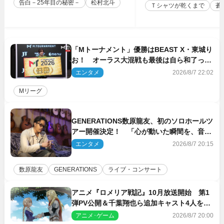
告白－25年目の秘密－
松村北斗
Ｔシャツが乾くまで
蒼
「Mトーナメント」優勝はBEAST X・東城り
お！ オーラス大混戦も最後は自ら和了って
幕引き
エンタメ
2026/8/7 22:02
Mリーグ
GENERATIONS数原龍友、初のソロホールツ
アー開催決定！ 「心が動いた瞬間を、音に
乗せてお届けできれば」
エンタメ
2026/8/7 20:15
数原龍友
GENERATIONS
ライブ・コンサート
アニメ『ロメリア戦記』10月放送開始 第1
弾PV公開＆千葉翔也ら追加キャスト4人を発
表
アニメ･ゲーム
2026/8/7 20:00