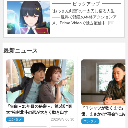
ピックアップ
“おっさん剣聖”の一太刀に宿る人生
―― 世界で話題の本格アクションアニ
メ、Prime Videoで独占配信中
P R
最新ニュース
『告白－25年目の秘密－』第5話 “爽
『Ｔシャツが乾くまで』“
太”松村北斗の恋が大きく動き出す
優、まさかの“再会”にあ
エンタメ
2026/8/8 06:30
動揺「びっくりした!!」「
エンタメ
2
（ネタバレあり）