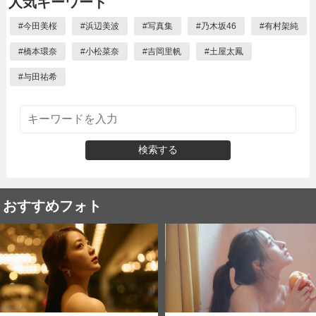
人気キーワード
#
今田美桜
#
浜辺美波
#
写真集
#
乃木坂46
#
有村架純
#
橋本環奈
#
小松菜奈
#
吉岡里帆
#
土屋太鳳
#
与田祐希
検索する
おすすめフォト