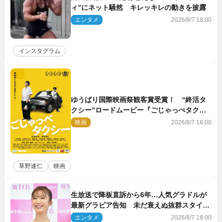
ィ”にネット騒然 キレッキレの動きを披露
エンタメ
2026/8/7 18:00
インスタグラム
ゆうばり国際映画祭観客賞受賞！ “終活タ
クシー”ロードムービー『ごじゃっぺタクシ
ー』10月公開＆予告解禁
映画
2026/8/7 18:00
草野速仁
映画
生放送で降板直訴から6年…人気グラドルが
最新グラビア告知 未だ衰えぬ抜群スタイル
に反響
エンタメ
2026/8/7 18:00