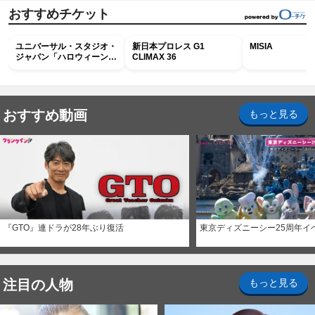
おすすめチケット
ユニバーサル・スタジオ・
新日本プロレス G1
MISIA
ジャパン「ハロウィーン・
CLIMAX 36
ホラー・ナイト ～オール
ナイト～パス」
おすすめ動画
もっと見る
『GTO』連ドラが28年ぶり復活
東京ディズニーシー25周年イ
注目の人物
もっと見る