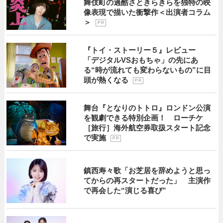
舞伎町の過酷さときらきらを独特の映
像表現で描いた衝撃作＜出演者コラム
＞
P R
『トイ・ストーリー５』レビュー
「デジタルVSおもちゃ」の先にあ
る“時が流れても変わらないもの”に目
頭が熱くなる
P R
舞台『となりのトトロ』ロンドン公演
を観劇できる特別企画！ ローチケ
［旅行］海外航空券取扱スタート記念
で実施
P R
鎮西寿々歌「お芝居を辞めようと思っ
てからの再スタートだった」 主演作
で再会した“演じる喜び”