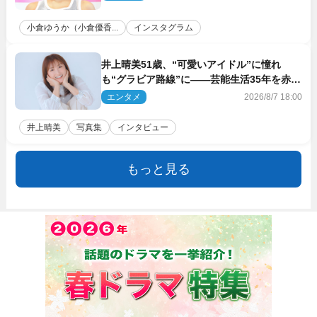
小倉ゆうか（小倉優香...
インスタグラム
井上晴美51歳、“可愛いアイドル”に憧れ
も“グラビア路線”に――芸能生活35年を赤
裸々に語る 27年ぶりに写真集発売
エンタメ
2026/8/7 18:00
井上晴美
写真集
インタビュー
もっと見る