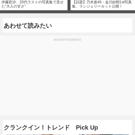
伊藤彩沙、20代ラストの写真集で見せ
【話題】乃木坂46・金川紗耶1st写真
た“大人の甘さ”
集、ランジェリーカット公開！
あわせて読みたい
[ADVERTISEMENT]
クランクイン！トレンド Pick Up