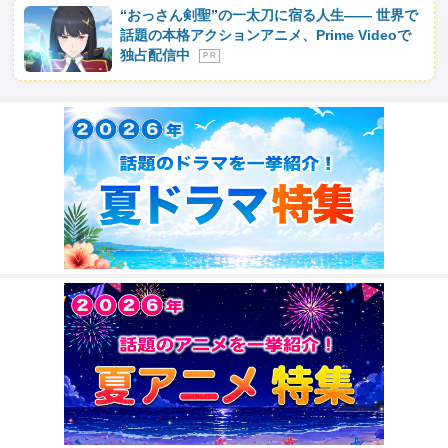
“おっさん剣聖”の一太刀に宿る人生―― 世界で
話題の本格アクションアニメ、Prime Videoで
独占配信中
P R