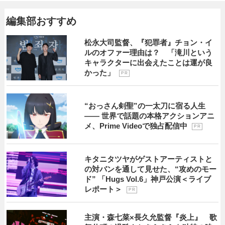
編集部おすすめ
松永大司監督、『犯罪者』チョン・イ
ルのオファー理由は？ 「滝川という
キャラクターに出会えたことは運が良
かった」
P R
“おっさん剣聖”の一太刀に宿る人生
―― 世界で話題の本格アクションアニ
メ、Prime Videoで独占配信中
P R
キタニタツヤがゲストアーティストと
の対バンを通して見せた、“攻めのモー
ド” 「Hugs Vol.6」神戸公演＜ライブ
レポート＞
P R
主演・森七菜×長久允監督『炎上』 歌