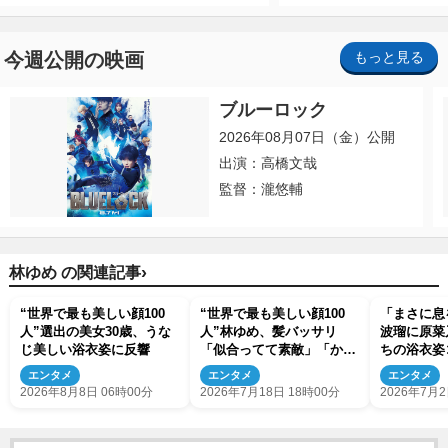
今週公開の映画
もっと見る
ブルーロック
2026年08月07日（金）公開
出演：高橋文哉
監督：瀧悠輔
›
林ゆめ の関連記事
“世界で最も美しい顔100
“世界で最も美しい顔100
「まさに息
人”選出の美女30歳、うな
人”林ゆめ、髪バッサリ
波瑠に原菜
じ美しい浴衣姿に反響
「似合ってて素敵」「かわ
ちの浴衣姿
いい」と反響
エンタメ
エンタメ
エンタメ
2026年8月8日 06時00分
2026年7月18日 18時00分
2026年7月2