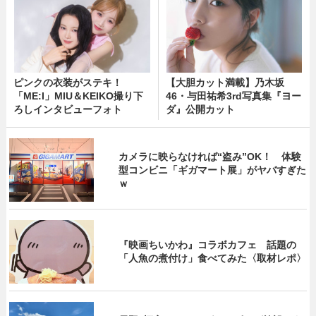
ピンクの衣装がステキ！
【大胆カット満載】乃木坂
「ME:I」MIU＆KEIKO撮り下
46・与田祐希3rd写真集『ヨー
ろしインタビューフォト
ダ』公開カット
カメラに映らなければ“盗み”OK！ 体験
型コンビニ「ギガマート展」がヤバすぎた
ｗ
『映画ちいかわ』コラボカフェ 話題の
「人魚の煮付け」食べてみた〈取材レポ〉