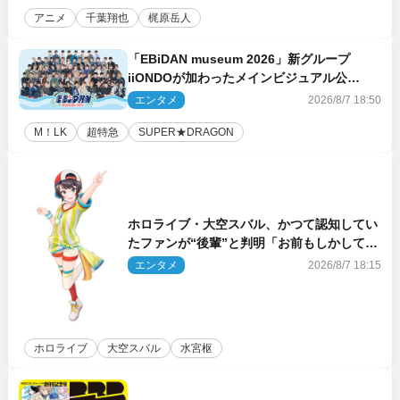
アニメ
千葉翔也
梶原岳人
「EBiDAN museum 2026」新グループ
iiONDOが加わったメインビジュアル公
開！ 開催記念グッズラインナップも
エンタメ
2026/8/7 18:50
M！LK
超特急
SUPER★DRAGON
ホロライブ・大空スバル、かつて認知してい
たファンが“後輩”と判明「お前もしかしてあ
のときの？」
エンタメ
2026/8/7 18:15
ホロライブ
大空スバル
水宮枢