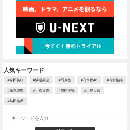
人気キーワード
#
今田美桜
#
浜辺美波
#
写真集
#
乃木坂46
#
有村架純
#
橋本環奈
#
小松菜奈
#
吉岡里帆
#
土屋太鳳
#
与田祐希