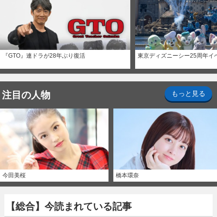
『GTO』連ドラが28年ぶり復活
東京ディズニーシー25周年イ
注目の人物
もっと見る
今田美桜
橋本環奈
【総合】今読まれている記事