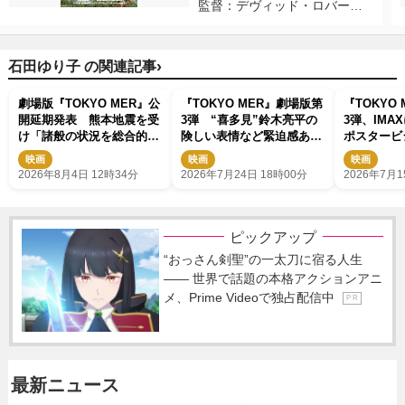
監督：デヴィッド・ロバー
ト・ミッチェル
›
石田ゆり子 の関連記事
劇場版『TOKYO MER』公
『TOKYO MER』劇場版第
『TOKYO
開延期発表 熊本地震を受
3弾 “喜多見”鈴木亮平の
3弾、IM
け「諸般の状況を総合的に
険しい表情など緊迫感あふ
ポスタービ
勘案し」
れる場面写真公開
映画
映画
映画
2026年8月4日 12時34分
2026年7月24日 18時00分
2026年7月1
ピックアップ
“おっさん剣聖”の一太刀に宿る人生
―― 世界で話題の本格アクションアニ
メ、Prime Videoで独占配信中
P R
最新ニュース