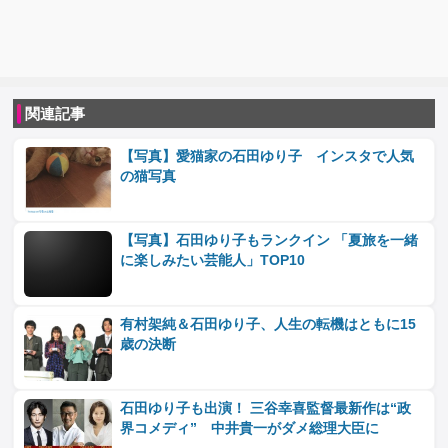
関連記事
【写真】愛猫家の石田ゆり子 インスタで人気
の猫写真
【写真】石田ゆり子もランクイン 「夏旅を一緒
に楽しみたい芸能人」TOP10
有村架純＆石田ゆり子、人生の転機はともに15
歳の決断
石田ゆり子も出演！ 三谷幸喜監督最新作は“政
界コメディ” 中井貴一がダメ総理大臣に