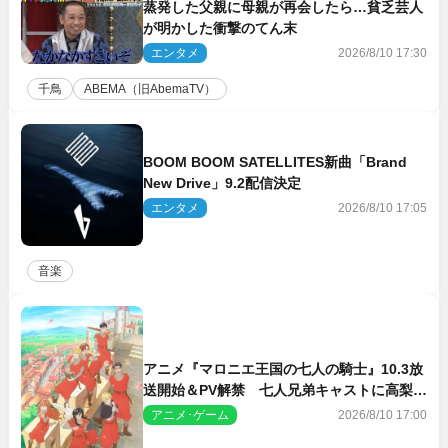
蒸発した父親に母親が再会したら…貧乏芸人
が明かした衝撃のてん末
エンタメ
2026/8/10 17:30
千鳥
ABEMA（旧AbemaTV）
BOOM BOOM SATELLITES新曲「Brand
New Drive」9.2配信決定
エンタメ
2026/8/10 17:05
音楽
アニメ『マロニエ王国の七人の騎士』10.3放
送開始＆PV解禁 七人兄弟キャストに高梨謙
吾、川島零士ら
アニメ･ゲーム
2026/8/10 17:00