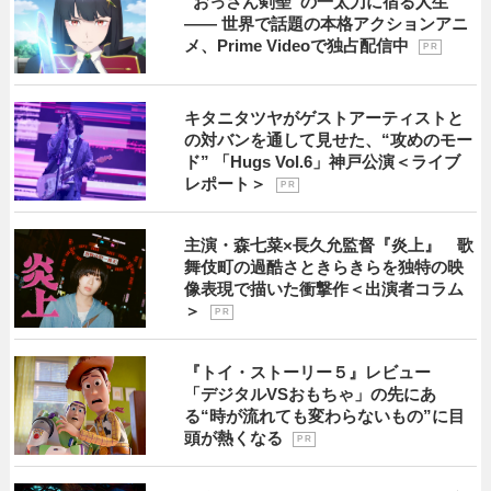
“おっさん剣聖”の一太刀に宿る人生
―― 世界で話題の本格アクションアニ
メ、Prime Videoで独占配信中
P R
キタニタツヤがゲストアーティストと
の対バンを通して見せた、“攻めのモー
ド” 「Hugs Vol.6」神戸公演＜ライブ
レポート＞
P R
主演・森七菜×長久允監督『炎上』 歌
舞伎町の過酷さときらきらを独特の映
像表現で描いた衝撃作＜出演者コラム
＞
P R
『トイ・ストーリー５』レビュー
「デジタルVSおもちゃ」の先にあ
る“時が流れても変わらないもの”に目
頭が熱くなる
P R