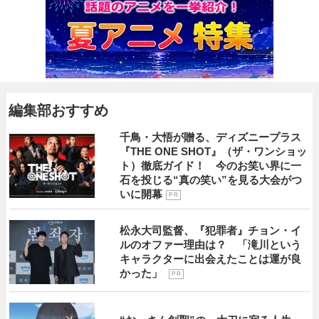
編集部おすすめ
千鳥・大悟が贈る、ディズニープラス
『THE ONE SHOT』（ザ・ワンショッ
ト）徹底ガイド！ 今のお笑い界に一
石を投じる“真の笑い”を見る大会がつ
いに開幕
P R
松永大司監督、『犯罪者』チョン・イ
ルのオファー理由は？ 「滝川という
キャラクターに出会えたことは運が良
かった」
P R