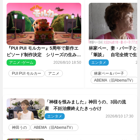
『PUI PUI モルカー』5周年で新作エ
林家ペー、妻・パー子と
ピソード制作決定 シリーズの生みの
「筆談」 自宅全焼で生
親・見里朝希監督が復帰
アニメ･ゲーム
2026/8/10 18:50
エンタメ
20
PUI PUI モルカー
アニメ
林家ペー＆パー子
ABEMA（旧AbemaTV）
「神様を恨みました」神田うの、3回の流
産 不妊治療終えたきっかけ
エンタメ
2026/8/10 17:30
神田うの
ABEMA（旧AbemaTV）