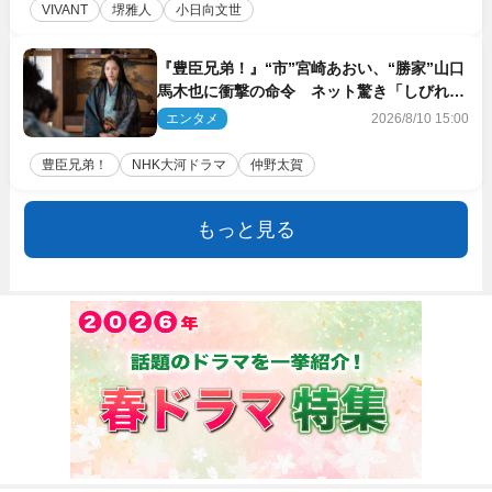
VIVANT
堺雅人
小日向文世
『豊臣兄弟！』“市”宮崎あおい、“勝家”山口
馬木也に衝撃の命令 ネット驚き「しびれた
なぁ」「激アツ!!」（ネタバレあり）
エンタメ
2026/8/10 15:00
豊臣兄弟！
NHK大河ドラマ
仲野太賀
もっと見る