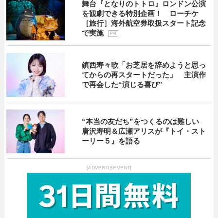
舞台『となりのトトロ』ロンドン公演
を観劇できる特別企画！ ローチケ
［旅行］海外航空券取扱スタート記念
で実施
P R
鎮西寿々歌「お芝居を辞めようと思っ
てからの再スタートだった」 主演作
で再会した“演じる喜び”
“本当の友だち”をつくるのは難しい
唐沢寿明＆広瀬アリスが『トイ・スト
ーリー５』を語る
[ADVERTISEMENT]