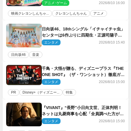
「大人になったら」PV解禁
アニメ･ゲーム
2026/8/10 16:00
映画クレヨンしんちゃ...
クレヨンしんちゃん
アニメ
日向坂46、18thシングル「イチャイチャ虫」
センターは6作ぶりに四期生・正源司陽子
新ビジュアル解禁
エンタメ
2026/8/10 15:40
日向坂46
音楽
千鳥・大悟が贈る、ディズニープラス『THE
ONE SHOT』（ザ・ワンショット）徹底ガイ
ド！ 今のお笑い界に一石を投じる“真の笑
エンタメ
2026/8/10 15:00
い”を見る大会がついに開幕
PR
Disney+（ディズニー...
特集
『VIVANT』“長野”小日向文世、正体判明！
ネットは丸菱商事を心配「全員調べた方がい
い」「魔境すぎん？？」
エンタメ
2026/8/10 15:00