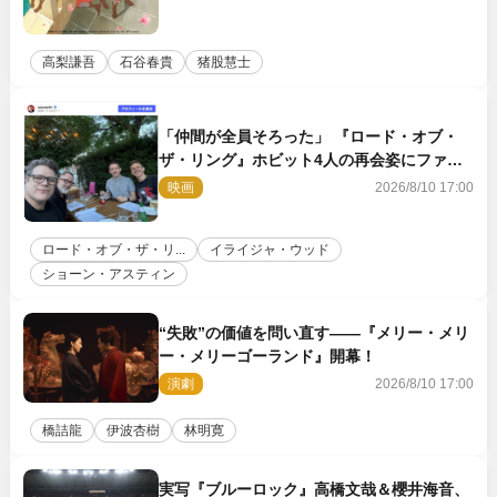
高梨謙吾
石谷春貴
猪股慧士
「仲間が全員そろった」 『ロード・オブ・
ザ・リング』ホビット4人の再会姿にファン
感激
映画
2026/8/10 17:00
ロード・オブ・ザ・リ...
イライジャ・ウッド
ショーン・アスティン
“失敗”の価値を問い直す――『メリー・メリ
ー・メリーゴーランド』開幕！
演劇
2026/8/10 17:00
橋詰龍
伊波杏樹
林明寛
実写『ブルーロック』高橋文哉＆櫻井海音、