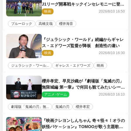
J1リーグ開幕戦キックインセレモニーに登場
＆喜びの声到着
映画
2026/8/10 16:50
ブルーロック
高橋文哉
櫻井海音
『ジュラシック・ワールド』続編からギャレ
ス・エドワーズ監督が降板 創造性の違い
映画
2026/8/10 16:30
ジュラシック・ワール...
ギャレス・エドワーズ
映画
櫻井孝宏、早見沙織が『劇場版「鬼滅の刃」
無限城編 第一章』で何回も観てみたいシーン
とは？ イベントレポート到着
アニメ･ゲーム
2026/8/10 16:10
劇場版「鬼滅の刃」無...
鬼滅の刃
櫻井孝宏
『映画クレヨンしんちゃん 奇々怪々！オラの
妖怪バケ～ション』TOMOOが歌う主題歌