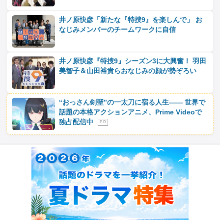
井ノ原快彦「新たな『特捜9』を楽しんで」 お
なじみメンバーのチームワークに自信
井ノ原快彦『特捜9』シーズン3に大興奮！ 羽田
美智子＆山田裕貴らおなじみの顔が勢ぞろい
“おっさん剣聖”の一太刀に宿る人生―― 世界で
話題の本格アクションアニメ、Prime Videoで
独占配信中
P R