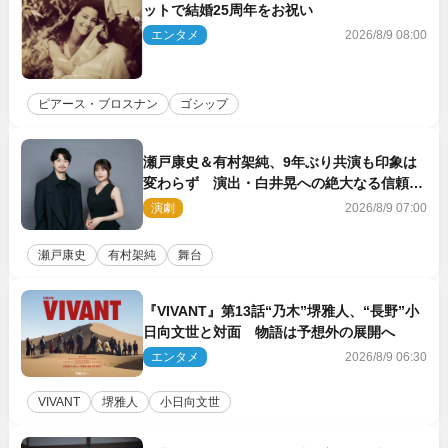
ットで結婚25周年をお祝い
エンタメ
2026/8/9 08:00
ピアース・ブロスナン
ゴシップ
瀬戸康史＆有村架純、9年ぶり共演も印象は
変わらず 演出・白井晃への絶大なる信頼を
胸に舞台『キュー』に挑む
演劇
2026/8/9 07:00
瀬戸康史
有村架純
舞台
『VIVANT』第13話“乃木”堺雅人、“長野”小
日向文世と対面 物語は予想外の展開へ
エンタメ
2026/8/9 06:30
VIVANT
堺雅人
小日向文世