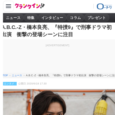
ニュース
特集
インタビュー
コラム
プレゼント
A.B.C.‐Z・橋本良亮、『特捜9』で刑事ドラマ初
出演 衝撃の登場シーンに注目
[ADVERTISEMENT]
TOP
ニュース
A.B.C.‐Z・橋本良亮、『特捜9』で刑事ドラマ初出演 衝撃の登場シーンに注
エンタメ
公開日 2020/6/18 17:30