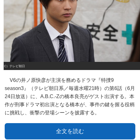
（C）テレビ朝日
V6の井ノ原快彦が主演を務めるドラマ『特捜9
season3』（テレビ朝日系／毎週水曜21時）の第6話（6月
24日放送）に、A.B.C.‐Zの橋本良亮がゲスト出演する。本
作が刑事ドラマ初出演となる橋本が、事件の鍵を握る役柄
に挑戦し、衝撃の登場シーンを披露する。
全文を読む