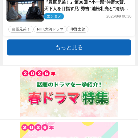
『豊臣兄弟！』第30回 “小一郎”仲野太賀、
天下人を目指す兄“秀吉”池松壮亮と“清須会
議”へ
エンタメ
2026/8/9 06:30
豊臣兄弟！
NHK大河ドラマ
仲野太賀
もっと見る