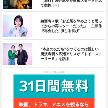
［旅行］海外航空券取扱スタート記念
で実施
P R
鎮西寿々歌「お芝居を辞めようと思っ
てからの再スタートだった」 主演作
で再会した“演じる喜び”
“本当の友だち”をつくるのは難しい
唐沢寿明＆広瀬アリスが『トイ・スト
ーリー５』を語る
[ADVERTISEMENT]