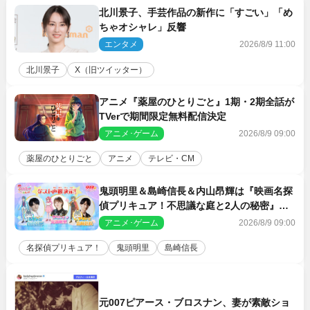
北川景子、手芸作品の新作に「すごい」「め
ちゃオシャレ」反響
エンタメ
2026/8/9 11:00
北川景子
X（旧ツイッター）
アニメ『薬屋のひとりごと』1期・2期全話が
TVerで期間限定無料配信決定
アニメ･ゲーム
2026/8/9 09:00
薬屋のひとりごと
アニメ
テレビ・CM
鬼頭明里＆島崎信長＆内山昂輝は『映画名探
偵プリキュア！不思議な庭と2人の秘密』ゲ
スト声優に決定
アニメ･ゲーム
2026/8/9 09:00
名探偵プリキュア！
鬼頭明里
島崎信長
元007ピアース・ブロスナン、妻が素敵ショ