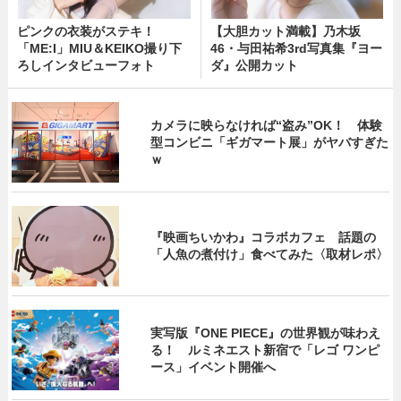
ピンクの衣装がステキ！
【大胆カット満載】乃木坂
「ME:I」MIU＆KEIKO撮り下
46・与田祐希3rd写真集『ヨー
ろしインタビューフォト
ダ』公開カット
カメラに映らなければ“盗み”OK！ 体験
型コンビニ「ギガマート展」がヤバすぎた
ｗ
『映画ちいかわ』コラボカフェ 話題の
「人魚の煮付け」食べてみた〈取材レポ〉
実写版『ONE PIECE』の世界観が味わえ
る！ ルミネエスト新宿で「レゴ ワンピ
ース」イベント開催へ