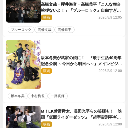
高橋文哉・櫻井海音・高橋恭平「こんな舞台
挨拶ないよ！」『ブルーロック』自由すぎる
イベントレポート
映画
2026/8/9 12:05
ブルーロック
高橋文哉
高橋恭平
坂本冬美が武家の娘に！ 『歌手生活40周年
記念公演 ～今日から明日へ～』メインビジュ
アル公開
演劇
2026/8/9 12:00
坂本冬美
中村梅雀
一路真輝
M！LK曽野舜太、長田光平らの笑顔も！ 映
画『仮面ライダーゼッツ』『超宇宙刑事ギャ
バン インフィニティ』オフショット到着
映画
2026/8/9 12:00