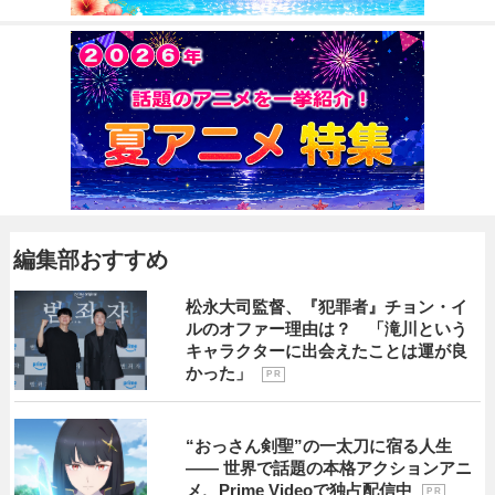
編集部おすすめ
松永大司監督、『犯罪者』チョン・イ
ルのオファー理由は？ 「滝川という
キャラクターに出会えたことは運が良
かった」
P R
“おっさん剣聖”の一太刀に宿る人生
―― 世界で話題の本格アクションアニ
メ、Prime Videoで独占配信中
P R