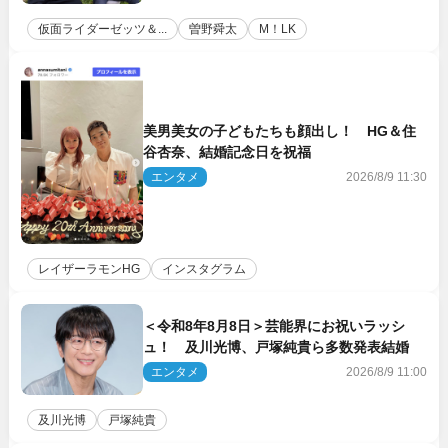
仮面ライダーゼッツ＆...
曽野舜太
M！LK
美男美女の子どもたちも顔出し！ HG＆住
谷杏奈、結婚記念日を祝福
エンタメ
2026/8/9 11:30
レイザーラモンHG
インスタグラム
＜令和8年8月8日＞芸能界にお祝いラッシ
ュ！ 及川光博、戸塚純貴ら多数発表結婚
エンタメ
2026/8/9 11:00
及川光博
戸塚純貴