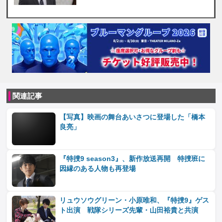
関連記事
【写真】映画の舞台あいさつに登場した「橋本
良亮」
『特捜9 season3』、新作放送再開 特捜班に
因縁のある人物も再登場
リュウソウグリーン・小原唯和、『特捜9』ゲス
ト出演 戦隊シリーズ先輩・山田裕貴と共演