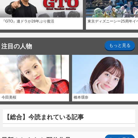
『GTO』連ドラが28年ぶり復活
東京ディズニーシー25周年イ
注目の人物
もっと見る
今田美桜
橋本環奈
【総合】今読まれている記事