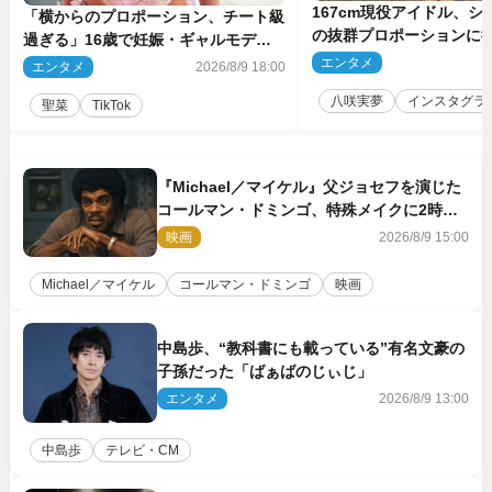
167cm現役アイドル、シ
「横からのプロポーション、チート級
の抜群プロポーションに
過ぎる」16歳で妊娠・ギャルモデ
ぎる」
ル、最新投稿にネット衝撃「美しすぎ
エンタメ
2
エンタメ
2026/8/9 18:00
る」
八咲実夢
インスタグラ
聖菜
TikTok
『Michael／マイケル』父ジョセフを演じた
コールマン・ドミンゴ、特殊メイクに2時間
半かかっていた
映画
2026/8/9 15:00
Michael／マイケル
コールマン・ドミンゴ
映画
中島歩、“教科書にも載っている”有名文豪の
子孫だった「ばぁばのじぃじ」
エンタメ
2026/8/9 13:00
中島歩
テレビ・CM