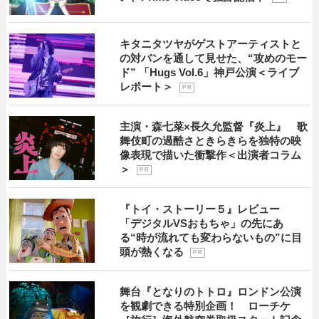
キタニタツヤがゲストアーティストと
の対バンを通して見せた、“攻めのモー
ド” 「Hugs Vol.6」神戸公演＜ライブ
レポート＞
P R
主演・森七菜×長久允監督『炎上』 歌
舞伎町の過酷さときらきらを独特の映
像表現で描いた衝撃作＜出演者コラム
＞
P R
『トイ・ストーリー５』レビュー
「デジタルVSおもちゃ」の先にあ
る“時が流れても変わらないもの”に目
頭が熱くなる
P R
舞台『となりのトトロ』ロンドン公演
を観劇できる特別企画！ ローチケ