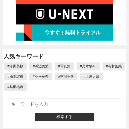
人気キーワード
#
今田美桜
#
浜辺美波
#
写真集
#
乃木坂46
#
有村架純
#
橋本環奈
#
小松菜奈
#
吉岡里帆
#
土屋太鳳
#
与田祐希
検索する