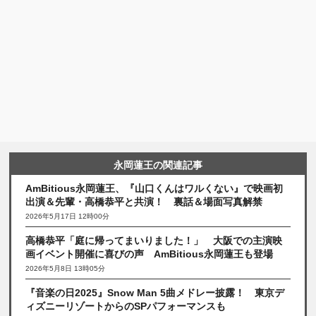
永岡蓮王の関連記事
AmBitious永岡蓮王、『山口くんはワルくない』で映画初
出演＆先輩・高橋恭平と共演！ 裏話＆場面写真解禁
2026年5月17日 12時00分
高橋恭平「庭に帰ってまいりました！」 大阪での主演映
画イベント開催に喜びの声 AmBitious永岡蓮王も登場
2026年5月8日 13時05分
『音楽の日2025』Snow Man 5曲メドレー披露！ 東京デ
ィズニーリゾートからのSPパフォーマンスも