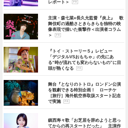
レポート＞
P R
主演・森七菜×長久允監督『炎上』 歌
舞伎町の過酷さときらきらを独特の映
像表現で描いた衝撃作＜出演者コラム
＞
P R
『トイ・ストーリー５』レビュー
「デジタルVSおもちゃ」の先にあ
る“時が流れても変わらないもの”に目
頭が熱くなる
P R
舞台『となりのトトロ』ロンドン公演
を観劇できる特別企画！ ローチケ
［旅行］海外航空券取扱スタート記念
で実施
P R
鎮西寿々歌「お芝居を辞めようと思っ
てからの再スタートだった」 主演作