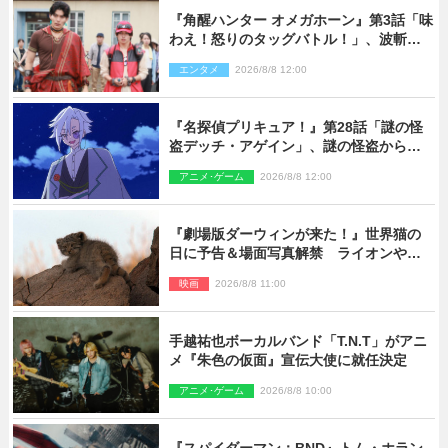
『角醒ハンター オメガホーン』第3話「味
わえ！怒りのタッグバトル！」、波斬の
ギリコがハンターバトルを挑んできた！
エンタメ
2026/8/8 12:00
『名探偵プリキュア！』第28話「謎の怪
盗デッチ・アゲイン」、謎の怪盗から不
思議な予告状が届く
アニメ･ゲーム
2026/8/8 12:00
『劇場版ダーウィンが来た！』世界猫の
日に予告＆場面写真解禁 ライオンやマ
ヌルネコの赤ちゃんが大集合
映画
2026/8/8 11:00
手越祐也ボーカルバンド「T.N.T」がアニ
メ『朱色の仮面』宣伝大使に就任決定
アニメ･ゲーム
2026/8/8 10:00