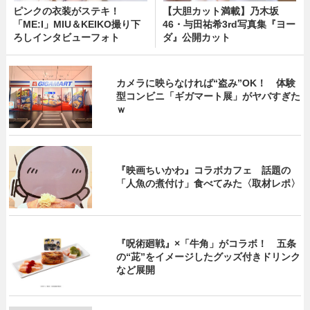
ピンクの衣装がステキ！
【大胆カット満載】乃木坂
「ME:I」MIU＆KEIKO撮り下
46・与田祐希3rd写真集『ヨー
ろしインタビューフォト
ダ』公開カット
カメラに映らなければ“盗み”OK！ 体験
型コンビニ「ギガマート展」がヤバすぎた
ｗ
『映画ちいかわ』コラボカフェ 話題の
「人魚の煮付け」食べてみた〈取材レポ〉
『呪術廻戦』×「牛角」がコラボ！ 五条
の“茈”をイメージしたグッズ付きドリンク
など展開