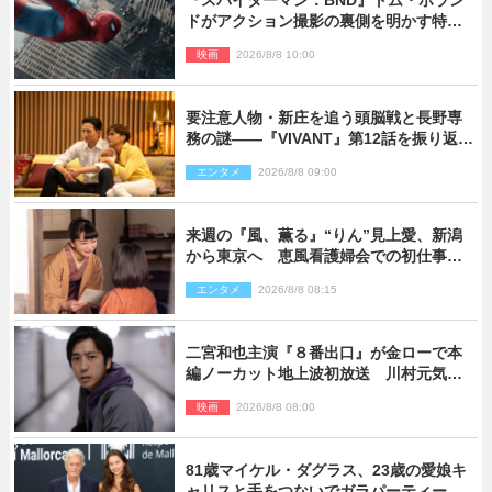
『スパイダーマン：BND』トム・ホラン
ドがアクション撮影の裏側を明かす特別
映像解禁
映画
2026/8/8 10:00
要注意人物・新庄を追う頭脳戦と長野専
務の謎――『VIVANT』第12話を振り返
る！
エンタメ
2026/8/8 09:00
来週の『風、薫る』“りん”見上愛、新潟
から東京へ 恵風看護婦会での初仕事に
向かう
エンタメ
2026/8/8 08:15
二宮和也主演『８番出口』が金ローで本
編ノーカット地上波初放送 川村元気監
督＆二宮コメント到着
映画
2026/8/8 08:00
81歳マイケル・ダグラス、23歳の愛娘キ
ャリスと手をつないでガラパーティーに