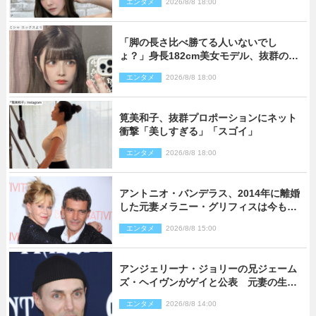
エンタメ
2026/8/8 18:00
「脚の長さ比べ勝てる人いないでし
ょ？」身長182cm美女モデル、抜群のプ
ロポーションにネット衝撃
エンタメ
2026/8/8 18:00
筧美和子、抜群プロポーションにネット
衝撃「美しすぎる」「スゴイ」
エンタメ
2026/8/8 18:00
アントニオ・バンデラス、2014年に離婚
した元妻メラニー・グリフィスは今も
「親友の一人」
エンタメ
2026/8/8 15:00
アンジェリーナ・ジョリーの兄ジェーム
ズ・ヘイヴンがゲイと公表 元妻の生配
信で明らかに
エンタメ
2026/8/8 14:00