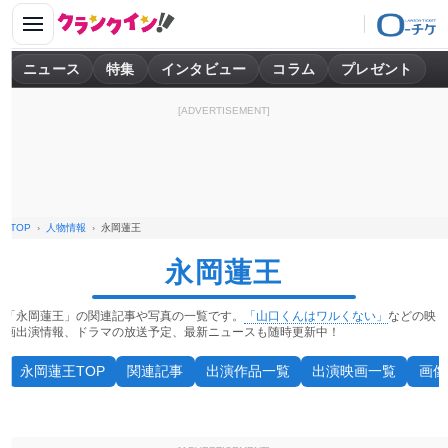
ニュース
特集
インタビュー
コラム
プレゼント
[ADVERTISEMENT]
TOP
人物情報
永岡蓮王
永岡蓮王
「永岡蓮王」の関連記事や写真の一覧です。
「山口くんはワルくない」
などの映
画出演情報、ドラマの放送予定、最新ニュースも随時更新中！
永岡蓮王TOP
関連記事
出演作品一覧
出演映画一覧
画像