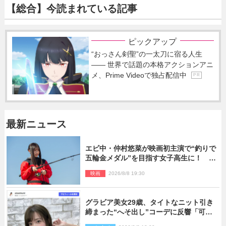
【総合】今読まれている記事
ピックアップ
“おっさん剣聖”の一太刀に宿る人生
―― 世界で話題の本格アクションアニ
メ、Prime Videoで独占配信中
P R
最新ニュース
エビ中・仲村悠菜が映画初主演で“釣りで
五輪金メダル”を目指す女子高生に！ 映
画『つりこまち』今秋公開
映画
2026/8/8 19:30
グラビア美女29歳、タイトなニット引き
締まった“へそ出し”コーデに反響「可愛
い過ぎる」