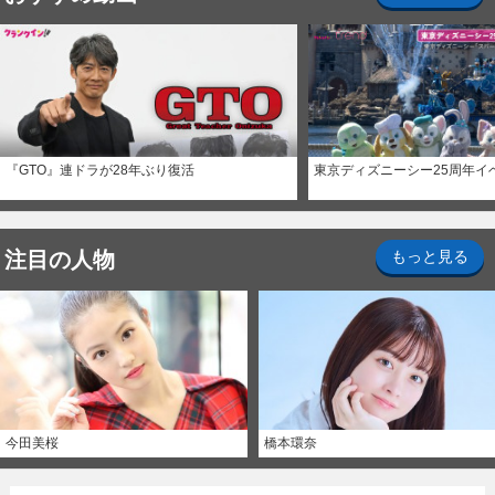
『GTO』連ドラが28年ぶり復活
東京ディズニーシー25周年イ
注目の人物
もっと見る
今田美桜
橋本環奈