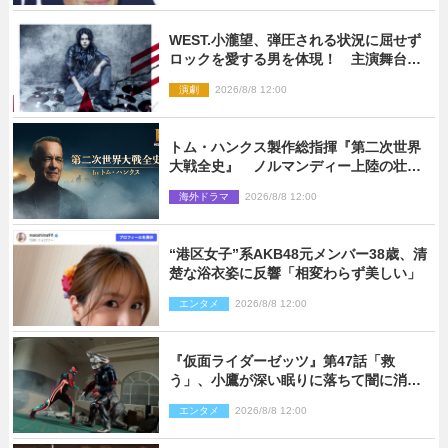
WEST.小瀧望、弾圧される状況に屈せず
ロックを愛する男を体現！ 主演舞台
『ロックンロール』ビジュアル解禁
演劇
2026/8/8 12:00
トム・ハンクス製作総指揮『第二次世界
大戦全史』 ノルマンディー上陸の壮絶
な戦場を収めた特別映像解禁
海外ドラマ
2026/8/8 12:00
“港区女子”系AKB48元メンバー38歳、清
楚な浴衣姿に反響「相変わらず美しい」
エンタメ
2026/8/8 12:00
『仮面ライダーゼッツ』第47話「救
う」、小鷹が深い眠りに落ちて闇に消え
る…？
エンタメ
2026/8/8 12:00