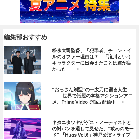
編集部おすすめ
松永大司監督、『犯罪者』チョン・イ
ルのオファー理由は？ 「滝川という
キャラクターに出会えたことは運が良
かった」
P R
“おっさん剣聖”の一太刀に宿る人生
―― 世界で話題の本格アクションアニ
メ、Prime Videoで独占配信中
P R
キタニタツヤがゲストアーティストと
の対バンを通して見せた、“攻めのモー
ド” 「Hugs Vol.6」神戸公演＜ライブ