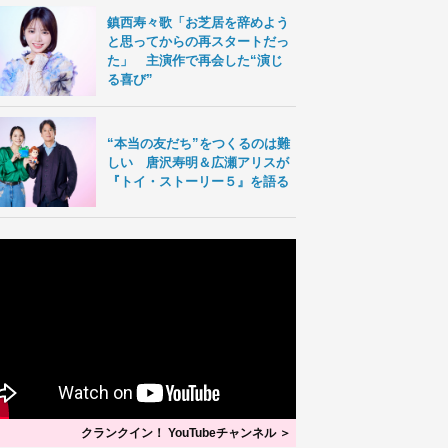
鎮西寿々歌「お芝居を辞めよう
と思ってからの再スタートだっ
た」 主演作で再会した“演じ
る喜び”
“本当の友だち”をつくるのは難
しい 唐沢寿明＆広瀬アリスが
『トイ・ストーリー５』を語る
クランクイン！ YouTubeチャンネル ＞