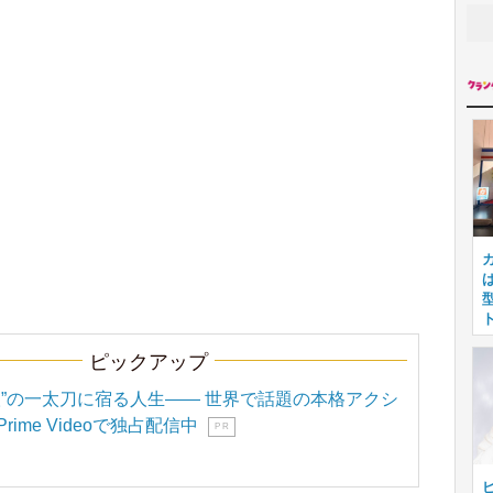
ピックアップ
聖”の一太刀に宿る人生―― 世界で話題の本格アクシ
ime Videoで独占配信中
P R