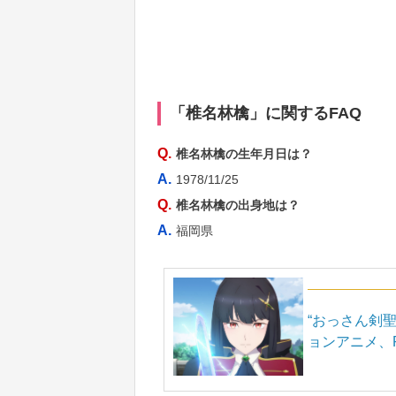
「椎名林檎」に関するFAQ
Q.
椎名林檎の生年月日は？
A.
1978/11/25
Q.
椎名林檎の出身地は？
A.
福岡県
“おっさん剣
ョンアニメ、Pr