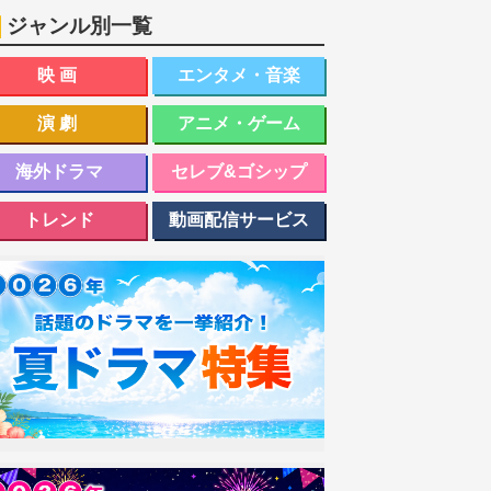
ジャンル別一覧
映画
エンタメ・音楽
演劇
アニメ・ゲーム
海外ドラマ
セレブ&ゴシップ
トレンド
動画配信サービス