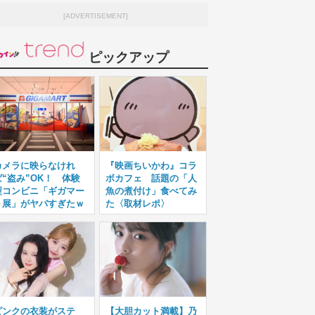
[ADVERTISEMENT]
ピックアップ
カメラに映らなけれ
『映画ちいかわ』コラ
ば“盗み”OK！ 体験
ボカフェ 話題の「人
型コンビニ「ギガマー
魚の煮付け」食べてみ
ト展」がヤバすぎたｗ
た〈取材レポ〉
ピンクの衣装がステ
【大胆カット満載】乃