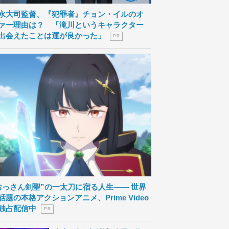
永大司監督、『犯罪者』チョン・イルのオ
ァー理由は？ 「滝川というキャラクター
出会えたことは運が良かった」
P R
おっさん剣聖”の一太刀に宿る人生―― 世界
話題の本格アクションアニメ、Prime Video
独占配信中
P R