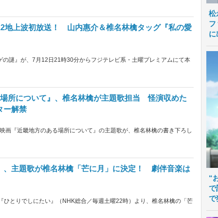
松
フ
.12地上波初放送！ 山内惠介＆椎名林檎タッグ『私の愛
に
ゲの謎』が、7月12日21時30分からフジテレビ系・土曜プレミアムにて本
る場所について』、椎名林檎が主題歌担当 怪演収めた
ター解禁
映画『近畿地方のある場所について』の主題歌が、椎名林檎の書き下ろし
』、主題歌が椎名林檎「芒に月」に決定！ 劇伴音楽は
“
で
で
『ひとりでしにたい』（NHK総合／毎週土曜22時）より、椎名林檎の「芒