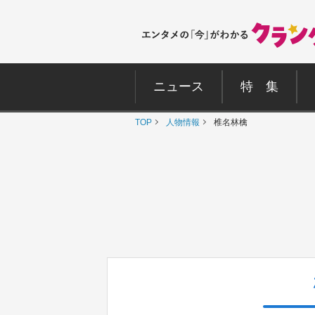
ニュース
特 集
TOP
人物情報
椎名林檎