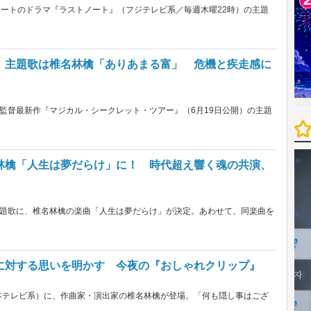
タートのドラマ『ラストノート』（フジテレビ系／毎週木曜22時）の主題
』主題歌は椎名林檎「ありあまる富」 危機と疾走感に
監督最新作『マジカル・シークレット・ツアー』（6月19日公開）の主題
林檎「人生は夢だらけ」に！ 時代超え響く魂の共演、
題歌に、椎名林檎の楽曲「人生は夢だらけ」が決定。あわせて、同楽曲を
に対する思いを明かす 今夜の『おしゃれクリップ』
日本テレビ系）に、作曲家・演出家の椎名林檎が登場。「何も隠し事はござ