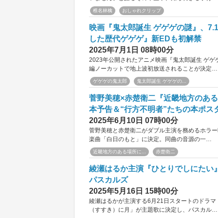
椎名林檎
おしゃれクリップ
映画『鬼太郎誕生 ゲゲゲの謎』、7
した歴代ゲゲゲ』新EDも初解禁
2025年7月1日 08時00分
2023年公開されたアニメ映画『鬼太郎誕生 ゲゲ
編ノーカットで地上波初放送されることが決定…
ゲゲゲの鬼太郎
鬼太郎誕生 ゲゲゲの...
菅野美穂×赤楚衛二『近畿地方のあ
本予告＆“行方不明者”たちの本ポス
2025年6月10日 07時00分
菅野美穂と赤楚衛二がダブル主演を務めるホラー
楽曲「白日のもと」に決定。同曲の音源の一…
近畿地方のある場所に...
赤楚衛二
綾瀬はるか主演『ひとりでしにたい
パスカルズ
2025年5月16日 15時00分
綾瀬はるかが主演する6月21日スタートのドラマ
（すすき）に月」が主題歌に決定し、パスカル…