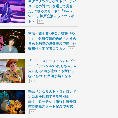
キタニタツヤがゲストアーティ
ストとの対バンを通して見せ
た、“攻めのモード” 「Hugs
Vol.6」神戸公演＜ライブレポー
ト＞
P R
主演・森七菜×長久允監督『炎
上』 歌舞伎町の過酷さときら
きらを独特の映像表現で描いた
衝撃作＜出演者コラム＞
P R
『トイ・ストーリー５』レビュ
ー 「デジタルVSおもちゃ」の
先にある“時が流れても変わら
ないもの”に目頭が熱くなる
P R
舞台『となりのトトロ』ロンド
ン公演を観劇できる特別企
画！ ローチケ［旅行］海外航
空券取扱スタート記念で実施
P R