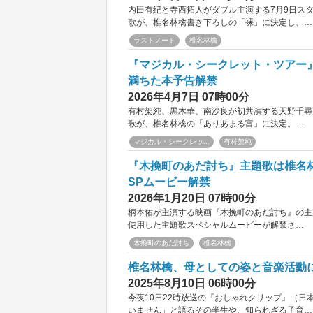
内田有紀と寺西拓人がダブル主演する7月9日ス
歌が、椎名林檎書き下ろしの「裸」に決定し、…
ラストノート
椎名林檎
『マジカル・シークレット・ツアー
満ちた本予告解禁
2026年4月7日 07時00分
有村架純、黒木華、南沙良が初共演する天野千尋
歌が、椎名林檎の「ありあまる富」に決定。…
マジカル・シークレッ...
有村架純
『木挽町のあだ討ち』主題歌は椎名
SPムービー解禁
2026年1月20日 07時00分
柄本佑が主演する映画『木挽町のあだ討ち』の主
使用した主題歌スペシャルムービーが解禁さ…
木挽町のあだ討ち
椎名林檎
椎名林檎、母としての姿と音楽活動
2025年8月10日 06時00分
今夜10日22時放送の『おしゃれクリップ』（
いません」と語るその半生や、知られざる子育…