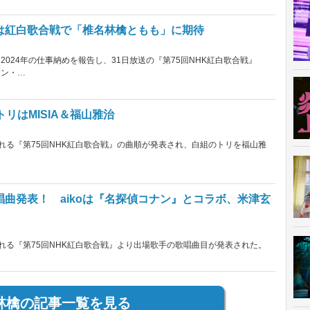
は紅白歌合戦で「椎名林檎ともも」に期待
024年の仕事納めを報告し、31日放送の『第75回NHK紅白歌合戦』
ラン・…
リはMISIA＆福山雅治
送される『第75回NHK紅白歌合戦』の曲順が発表され、白組のトリを福山雅
曲発表！ aikoは『名探偵コナン』とコラボ、米津玄
送される『第75回NHK紅白歌合戦』より出場歌手の歌唱曲目が発表された。
林檎の記事一覧を見る