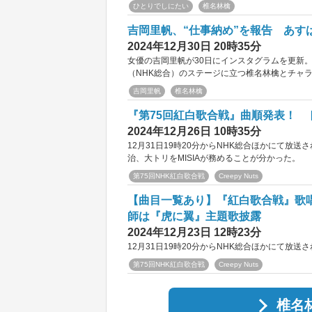
ひとりでしにたい
椎名林檎
吉岡里帆、“仕事納め”を報告 あす
2024年12月30日 20時35分
女優の吉岡里帆が30日にインスタグラムを更新。2
（NHK総合）のステージに立つ椎名林檎とチャ
吉岡里帆
椎名林檎
『第75回紅白歌合戦』曲順発表！ ト
2024年12月26日 10時35分
12月31日19時20分からNHK総合ほかにて放
治、大トリをMISIAが務めることが分かった。
第75回NHK紅白歌合戦
Creepy Nuts
【曲目一覧あり】『紅白歌合戦』歌唱
師は『虎に翼』主題歌披露
2024年12月23日 12時23分
12月31日19時20分からNHK総合ほかにて放
第75回NHK紅白歌合戦
Creepy Nuts
椎名