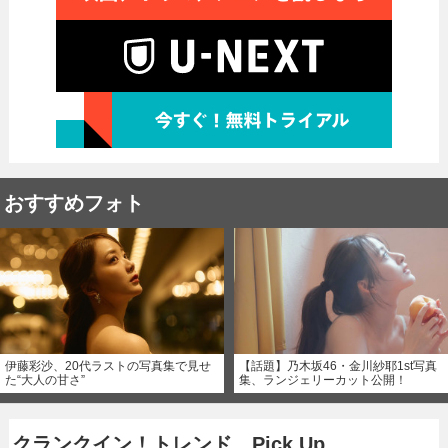
おすすめフォト
伊藤彩沙、20代ラストの写真集で見せ
【話題】乃木坂46・金川紗耶1st写真
た“大人の甘さ”
集、ランジェリーカット公開！
クランクイン！トレンド Pick Up