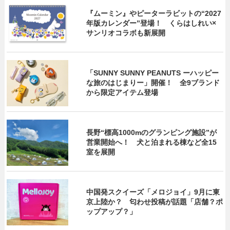
『ムーミン』やピーターラビットの“2027
年版カレンダー”登場！ くらはしれい×
サンリオコラボも新展開
「SUNNY SUNNY PEANUTS ーハッピー
な旅のはじまりー」開催！ 全9ブランド
から限定アイテム登場
長野“標高1000mのグランピング施設”が
営業開始へ！ 犬と泊まれる棟など全15
室を展開
中国発スクイーズ「メロジョイ」9月に東
京上陸か？ 匂わせ投稿が話題「店舗？ポ
ップアップ？」