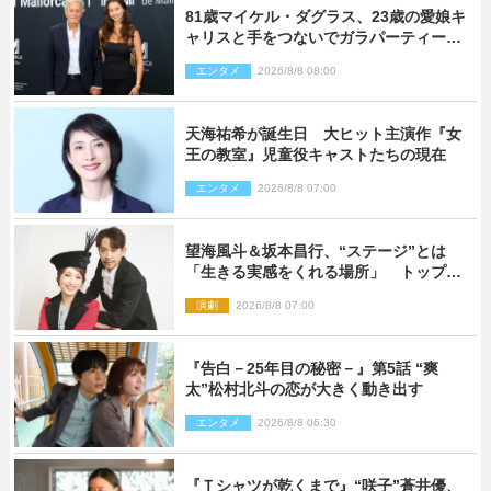
81歳マイケル・ダグラス、23歳の愛娘キ
ャリスと手をつないでガラパーティーに
来場
エンタメ
2026/8/8 08:00
天海祐希が誕生日 大ヒット主演作『女
王の教室』児童役キャストたちの現在
エンタメ
2026/8/8 07:00
望海風斗＆坂本昌行、“ステージ”とは
「生きる実感をくれる場所」 トップを
走り続ける原動力を語る
演劇
2026/8/8 07:00
『告白－25年目の秘密－』第5話 “爽
太”松村北斗の恋が大きく動き出す
エンタメ
2026/8/8 06:30
『Ｔシャツが乾くまで』“咲子”蒼井優、