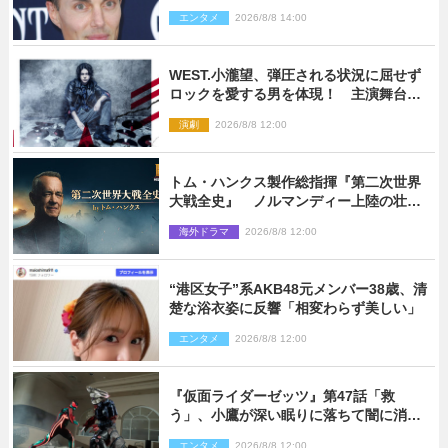
信で明らかに
エンタメ
2026/8/8 14:00
WEST.小瀧望、弾圧される状況に屈せず
ロックを愛する男を体現！ 主演舞台
『ロックンロール』ビジュアル解禁
演劇
2026/8/8 12:00
トム・ハンクス製作総指揮『第二次世界
大戦全史』 ノルマンディー上陸の壮絶
な戦場を収めた特別映像解禁
海外ドラマ
2026/8/8 12:00
“港区女子”系AKB48元メンバー38歳、清
楚な浴衣姿に反響「相変わらず美しい」
エンタメ
2026/8/8 12:00
『仮面ライダーゼッツ』第47話「救
う」、小鷹が深い眠りに落ちて闇に消え
る…？
エンタメ
2026/8/8 12:00