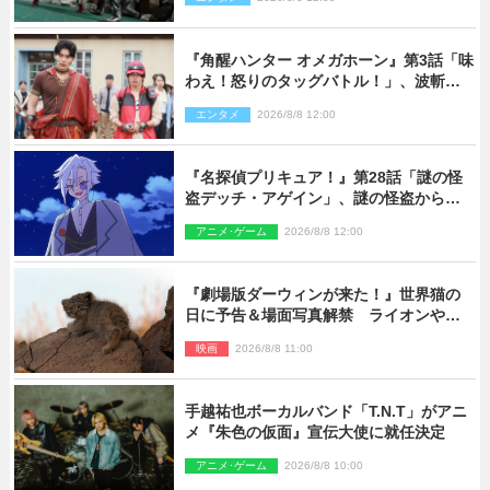
『角醒ハンター オメガホーン』第3話「味
わえ！怒りのタッグバトル！」、波斬の
ギリコがハンターバトルを挑んできた！
エンタメ
2026/8/8 12:00
『名探偵プリキュア！』第28話「謎の怪
盗デッチ・アゲイン」、謎の怪盗から不
思議な予告状が届く
アニメ･ゲーム
2026/8/8 12:00
『劇場版ダーウィンが来た！』世界猫の
日に予告＆場面写真解禁 ライオンやマ
ヌルネコの赤ちゃんが大集合
映画
2026/8/8 11:00
手越祐也ボーカルバンド「T.N.T」がアニ
メ『朱色の仮面』宣伝大使に就任決定
アニメ･ゲーム
2026/8/8 10:00