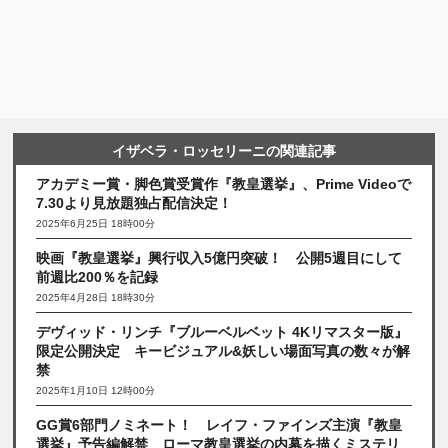
イザベラ・ロッセリーニの関連記事
アカデミー賞・脚色賞受賞作『教皇選挙』、Prime Videoで
7.30より見放題独占配信決定！
2025年6月25日 18時00分
映画『教皇選挙』興行収入5億円突破！ 公開5週目にして
前週比200％を記録
2025年4月28日 18時30分
デヴィッド・リンチ『ブルーベルベット 4Kリマスター版』
限定公開決定 キービジュアル&妖しい場面写真の数々が解
禁
2025年1月10日 12時00分
GG賞6部門ノミネート！ レイフ・ファインズ主演『教皇
選挙』予告編解禁 ローマ教皇選挙の内幕を描くミステリ