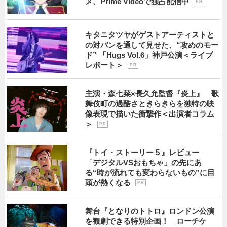
メ、Prime Videoで独占配信中
P R
キタニタツヤがゲストアーティストと
の対バンを通して見せた、“攻めのモー
ド” 「Hugs Vol.6」神戸公演＜ライブ
レポート＞
P R
主演・森七菜×長久允監督『炎上』 歌
舞伎町の過酷さときらきらを独特の映
像表現で描いた衝撃作＜出演者コラム
＞
P R
『トイ・ストーリー５』レビュー
「デジタルVSおもちゃ」の先にあ
る“時が流れても変わらないもの”に目
頭が熱くなる
P R
舞台『となりのトトロ』ロンドン公演
を観劇できる特別企画！ ローチケ