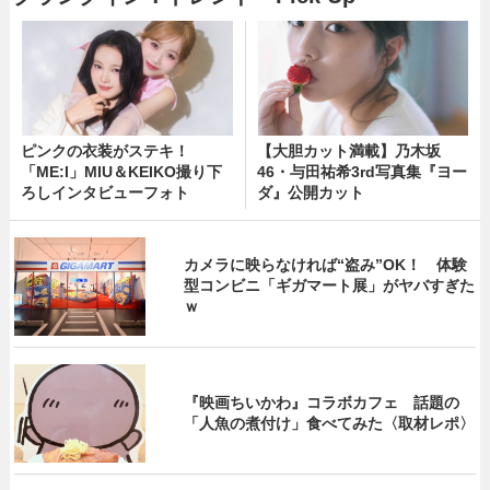
ピンクの衣装がステキ！
【大胆カット満載】乃木坂
「ME:I」MIU＆KEIKO撮り下
46・与田祐希3rd写真集『ヨー
ろしインタビューフォト
ダ』公開カット
カメラに映らなければ“盗み”OK！ 体験
型コンビニ「ギガマート展」がヤバすぎた
ｗ
『映画ちいかわ』コラボカフェ 話題の
「人魚の煮付け」食べてみた〈取材レポ〉