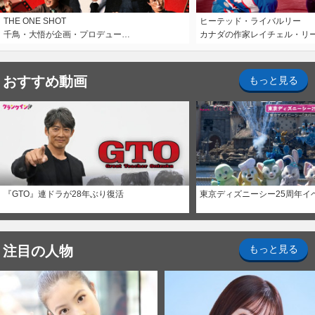
THE ONE SHOT
ヒーテッド・ライバルリー
千鳥・大悟が企画・プロデュー…
カナダの作家レイチェル・リ
おすすめ動画
もっと見る
『GTO』連ドラが28年ぶり復活
東京ディズニーシー25周年イ
注目の人物
もっと見る