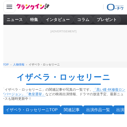
ニュース
特集
インタビュー
コラム
プレゼント
[ADVERTISEMENT]
TOP
人物情報
イザベラ・ロッセリーニ
イザベラ・ロッセリーニ
「イザベラ・ロッセリーニ」の関連記事や写真の一覧です。
「黒い瞳 4K修復ロン
グバージョン」
「教皇選挙」
などの映画出演情報、ドラマの放送予定、最新ニュ
ースも随時更新中！
イザベラ・ロッセリーニTOP
関連記事
出演作品一覧
出演