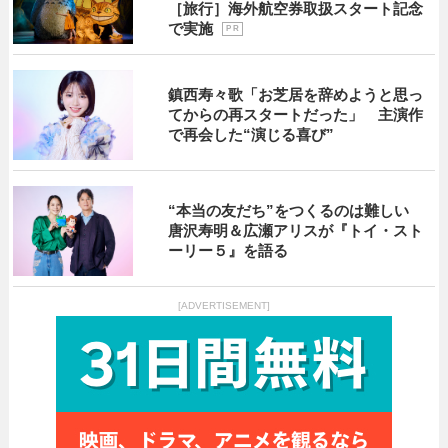
［旅行］海外航空券取扱スタート記念
で実施
P R
鎮西寿々歌「お芝居を辞めようと思っ
てからの再スタートだった」 主演作
で再会した“演じる喜び”
“本当の友だち”をつくるのは難しい
唐沢寿明＆広瀬アリスが『トイ・スト
ーリー５』を語る
[ADVERTISEMENT]