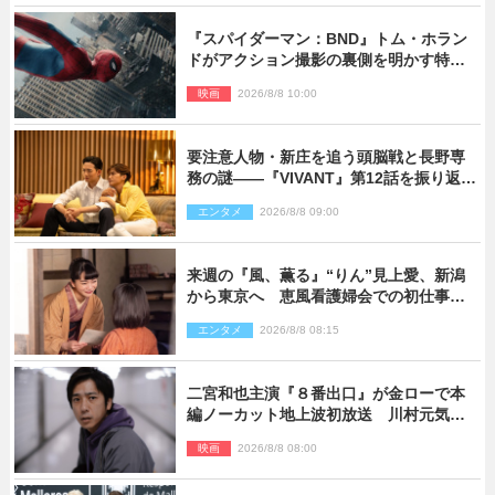
『スパイダーマン：BND』トム・ホラン
ドがアクション撮影の裏側を明かす特別
映像解禁
映画
2026/8/8 10:00
要注意人物・新庄を追う頭脳戦と長野専
務の謎――『VIVANT』第12話を振り返
る！
エンタメ
2026/8/8 09:00
来週の『風、薫る』“りん”見上愛、新潟
から東京へ 恵風看護婦会での初仕事に
向かう
エンタメ
2026/8/8 08:15
二宮和也主演『８番出口』が金ローで本
編ノーカット地上波初放送 川村元気監
督＆二宮コメント到着
映画
2026/8/8 08:00