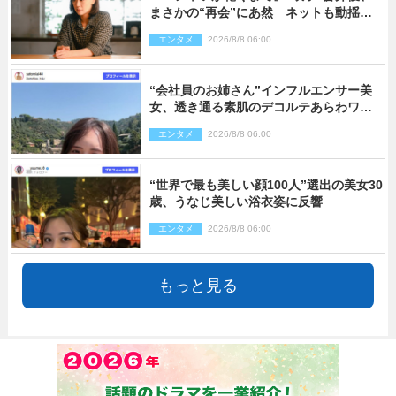
まさかの“再会”にあ然 ネットも動揺
「びっくりした!!」「今さら?!」（ネタバ
エンタメ
2026/8/8 06:00
レあり）
“会社員のお姉さん”インフルエンサー美
女、透き通る素肌のデコルテあらわワン
ピ姿に反響
エンタメ
2026/8/8 06:00
“世界で最も美しい顔100人”選出の美女30
歳、うなじ美しい浴衣姿に反響
エンタメ
2026/8/8 06:00
もっと見る