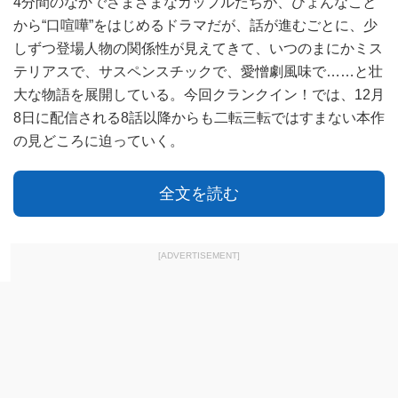
4分間のなかでさまざまなカップルたちが、ひょんなこと
から“口喧嘩”をはじめるドラマだが、話が進むごとに、少
しずつ登場人物の関係性が見えてきて、いつのまにかミス
テリアスで、サスペンスチックで、愛憎劇風味で……と壮
大な物語を展開している。今回クランクイン！では、12月
8日に配信される8話以降からも二転三転ではすまない本作
の見どころに迫っていく。
全文を読む
[ADVERTISEMENT]