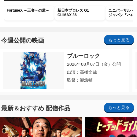
FortuneX ～王者への道～
新日本プロレス G1
ユニバーサル・
CLIMAX 36
ジャパン「ハロ
ホラー・ナイト 
ナイト～パス」
今週公開の映画
もっと見る
ブルーロック
2026年08月07日（金）公開
出演：高橋文哉
監督：瀧悠輔
最新＆おすすめ 配信作品
もっと見る