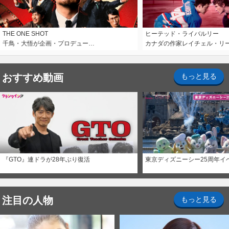
THE ONE SHOT
ヒーテッド・ライバルリー
千鳥・大悟が企画・プロデュー…
カナダの作家レイチェル・リ
おすすめ動画
もっと見る
『GTO』連ドラが28年ぶり復活
東京ディズニーシー25周年イ
注目の人物
もっと見る