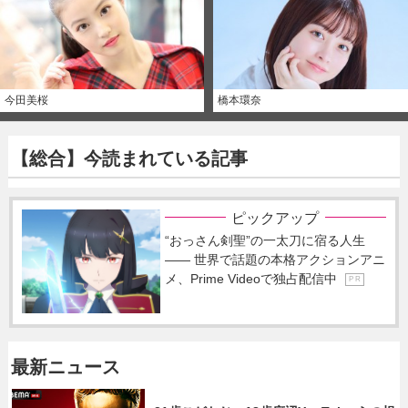
今田美桜
橋本環奈
【総合】今読まれている記事
ピックアップ
“おっさん剣聖”の一太刀に宿る人生
―― 世界で話題の本格アクションアニ
メ、Prime Videoで独占配信中
P R
最新ニュース