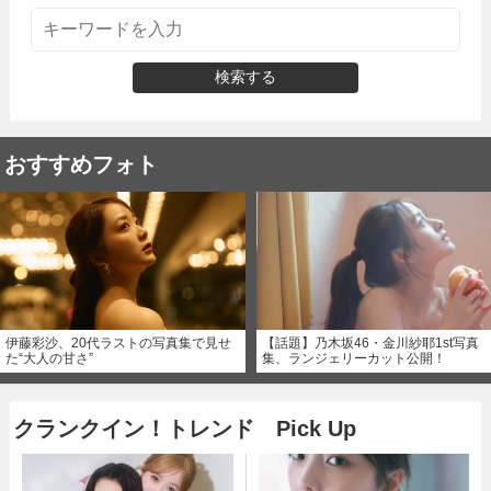
検索する
おすすめフォト
伊藤彩沙、20代ラストの写真集で見せ
【話題】乃木坂46・金川紗耶1st写真
た“大人の甘さ”
集、ランジェリーカット公開！
クランクイン！トレンド Pick Up