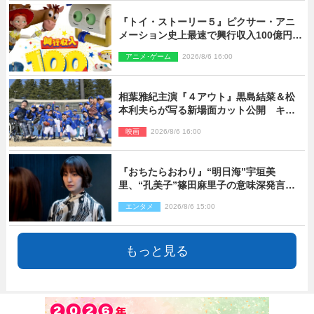
『トイ・ストーリー５』ピクサー・アニ
メーション史上最速で興行収入100億円突
破 シリーズNo.1興収が目前
アニメ･ゲーム
2026/8/6 16:00
相葉雅紀主演『４アウト』黒島結菜＆松
本利夫らが写る新場面カット公開 キャ
スト登壇イベントも決定
映画
2026/8/6 16:00
『おちたらおわり』“明日海”宇垣美
里、“孔美子”篠田麻里子の意味深発言に
絶句 ネット驚き「まさか」「意外な展
エンタメ
2026/8/6 15:00
開」
もっと見る