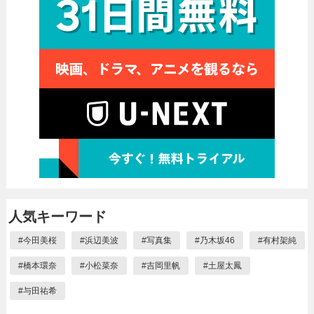
人気キーワード
#
今田美桜
#
浜辺美波
#
写真集
#
乃木坂46
#
有村架純
#
橋本環奈
#
小松菜奈
#
吉岡里帆
#
土屋太鳳
#
与田祐希