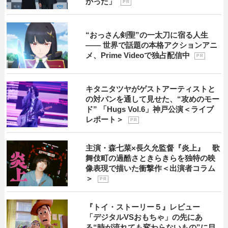
かった」
P R
“おっさん剣聖”の一太刀に宿る人生
―― 世界で話題の本格アクションアニ
メ、Prime Videoで独占配信中
P R
キタニタツヤがゲストアーティストと
の対バンを通して見せた、“攻めのモー
ド” 「Hugs Vol.6」神戸公演＜ライブ
レポート＞
P R
主演・森七菜×長久允監督『炎上』 歌
舞伎町の過酷さときらきらを独特の映
像表現で描いた衝撃作＜出演者コラム
＞
P R
『トイ・ストーリー５』レビュー
「デジタルVSおもちゃ」の先にあ
る“時が流れても変わらないもの”に目