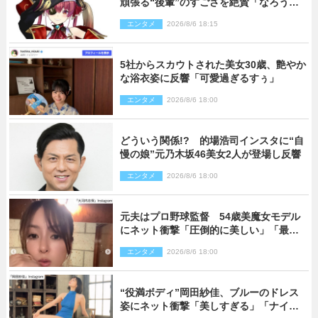
頑張る“後輩”のすごさを絶賛「なろう系
主人公まである」
エンタメ
2026/8/6 18:15
5社からスカウトされた美女30歳、艶やか
な浴衣姿に反響「可愛過ぎるすぅ」
エンタメ
2026/8/6 18:00
どういう関係!? 的場浩司インスタに“自
慢の娘”元乃木坂46美女2人が登場し反響
エンタメ
2026/8/6 18:00
元夫はプロ野球監督 54歳美魔女モデル
にネット衝撃「圧倒的に美しい」「最強
クラス」「うっとり」
エンタメ
2026/8/6 18:00
“役満ボディ”岡田紗佳、ブルーのドレス
姿にネット衝撃「美しすぎる」「ナイ