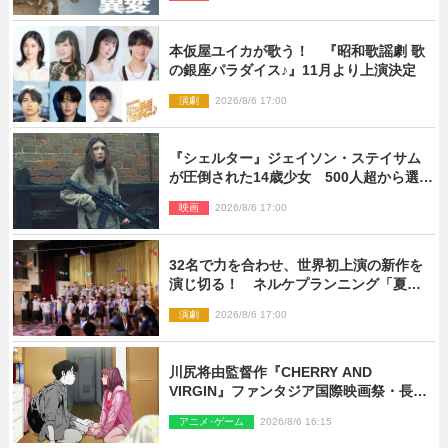
解禁
本仮屋ユイカが歌う！ 『昭和歌謡劇 歌
の銀座パラダイス♪』11月より上演決定
演劇
2026/8/6 17:00
『シェルター』ジェイソン・ステイサム
が圧倒された14歳少女 500人超から選出
された新鋭ボディ・レイ・ブレスナック
映画
2026/8/6 17:00
とは
32名で力を合わせ、世界初上演の新作を
演じ切る！ ネルケプランニング「夏休
み！オン・ワークショップ2026」レポー
演劇
2026/8/6 17:00
ト【最終日】
川尻将由監督作『CHERRY AND
VIRGIN』ファンタジア国際映画祭・長編
アニメ部門で観客賞・金賞受賞！
アニメ･ゲーム
2026/8/6 16:15