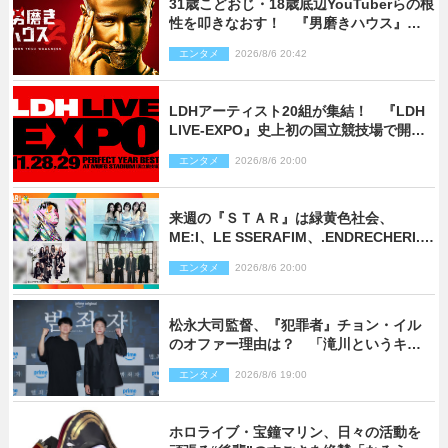
31歳こどおじ・18歳底辺YouTuberらの根
性を叩きなおす！ 『男磨きハウス』第2
弾コーチ陣発表
エンタメ
2026/8/6 20:42
LDHアーティスト20組が集結！ 『LDH
LIVE‐EXPO』史上初の国立競技場で開催
決定
エンタメ
2026/8/6 20:00
来週の『ＳＴＡＲ』は緑黄色社会、
ME:I、LE SSERAFIM、.ENDRECHERI.が
話題曲をパフォーマンス！
エンタメ
2026/8/6 20:00
松永大司監督、『犯罪者』チョン・イル
のオファー理由は？ 「滝川というキャ
ラクターに出会えたことは本当に運が良
エンタメ
2026/8/6 19:00
かった」
ホロライブ・宝鐘マリン、日々の活動を