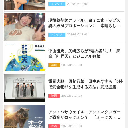
ス」
エンタメ
2026/8/6 18:00
現役薬剤師グラドル、白ミニ丈トップス
姿の抜群プロポーションに「素晴らしす
ぎる」「すっっっご！」とネット絶賛
エンタメ
2026/8/6 18:00
中山優馬、矢崎広らが“蛙の姿”に！ 舞
台『蛙昇天』ビジュアル解禁
演劇
2026/8/6 17:30
重岡大毅、原菜乃華、田中みな実ら『5秒
で完全犯罪を生成する方法』完成披露に
登壇！ それぞれのAI活用術も発表
映画
2026/8/6 17:05
アン・ハサウェイ＆ユアン・マクレガー
に恐竜がロックオン？ 『オークストリ
ートの異変』新ビジュアル＆本編映像初
映画
2026/8/6 17:00