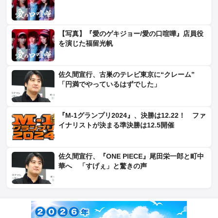
【写真】『愛のゲキジョー/愛の口喧嘩』店員役
を演じた福留光帆
佐久間宣行、古巣のテレビ東京に“クレーム”
「円満でやっているはずでした」
『M-1グランプリ2024』、決勝は12.22！ ファ
イナリストが決まる準決勝は12.5開催
佐久間宣行、『ONE PIECE』尾田栄一郎と町中
華へ 「すげぇ」と驚きの声