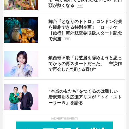
頭が熱くなる
P R
舞台『となりのトトロ』ロンドン公演
を観劇できる特別企画！ ローチケ
［旅行］海外航空券取扱スタート記念
で実施
P R
鎮西寿々歌「お芝居を辞めようと思っ
てからの再スタートだった」 主演作
で再会した“演じる喜び”
“本当の友だち”をつくるのは難しい
唐沢寿明＆広瀬アリスが『トイ・スト
ーリー５』を語る
[ADVERTISEMENT]