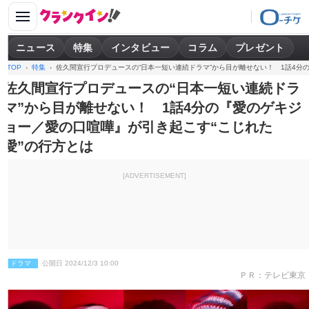
ニュース
特集
インタビュー
コラム
プレゼント
TOP
特集
佐久間宣行プロデュースの“日本一短い連続ドラマ”から目が離せない！ 1話4分
佐久間宣行プロデュースの“日本一短い連続ドラ
マ”から目が離せない！ 1話4分の『愛のゲキジ
ョー／愛の口喧嘩』が引き起こす“こじれた
愛”の行方とは
[ADVERTISEMENT]
ドラマ
公開日 2024/12/3 10:00
ＰＲ：テレビ東京