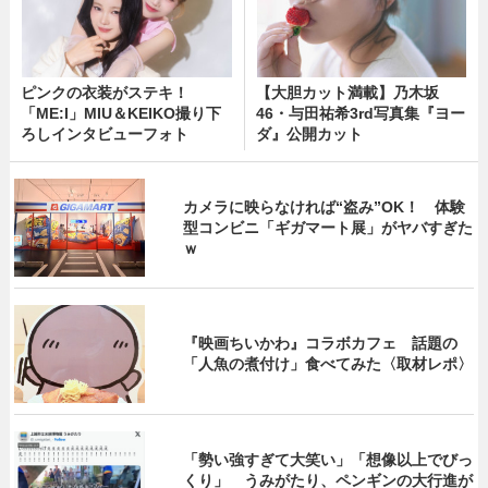
ピンクの衣装がステキ！
【大胆カット満載】乃木坂
「ME:I」MIU＆KEIKO撮り下
46・与田祐希3rd写真集『ヨー
ろしインタビューフォト
ダ』公開カット
カメラに映らなければ“盗み”OK！ 体験
型コンビニ「ギガマート展」がヤバすぎた
ｗ
『映画ちいかわ』コラボカフェ 話題の
「人魚の煮付け」食べてみた〈取材レポ〉
「勢い強すぎて大笑い」「想像以上でびっ
くり」 うみがたり、ペンギンの大行進が