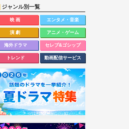
ジャンル別一覧
映画
エンタメ・音楽
演劇
アニメ・ゲーム
海外ドラマ
セレブ&ゴシップ
トレンド
動画配信サービス