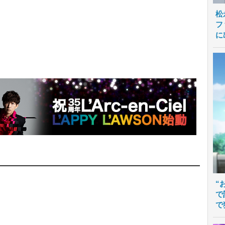
松
フ
に
“
で
で