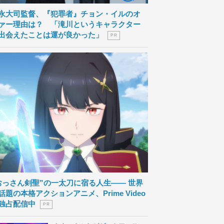
永大司監督、『犯罪者』チョン・イルのオ
ァー理由は？ 「滝川というキャラクター
出会えたことは運が良かった」
P R
おっさん剣聖”の一太刀に宿る人生―― 世界
話題の本格アクションアニメ、Prime Video
独占配信中
P R