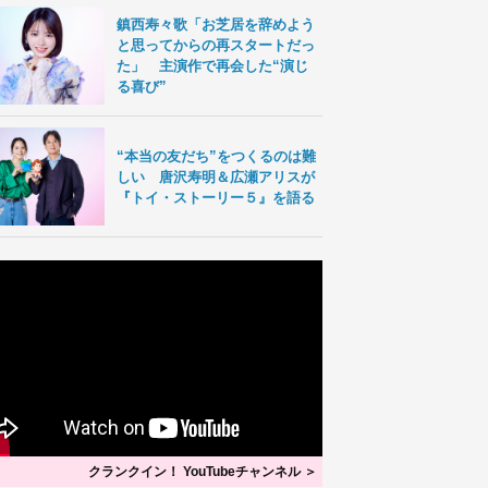
鎮西寿々歌「お芝居を辞めよう
と思ってからの再スタートだっ
た」 主演作で再会した“演じ
る喜び”
“本当の友だち”をつくるのは難
しい 唐沢寿明＆広瀬アリスが
『トイ・ストーリー５』を語る
クランクイン！ YouTubeチャンネル ＞