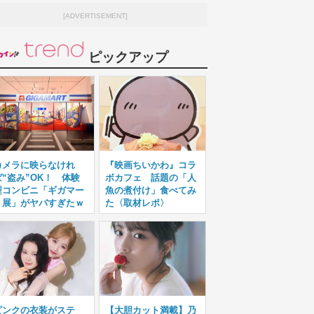
[ADVERTISEMENT]
ピックアップ
カメラに映らなけれ
『映画ちいかわ』コラ
ば“盗み”OK！ 体験
ボカフェ 話題の「人
型コンビニ「ギガマー
魚の煮付け」食べてみ
ト展」がヤバすぎたｗ
た〈取材レポ〉
ピンクの衣装がステ
【大胆カット満載】乃