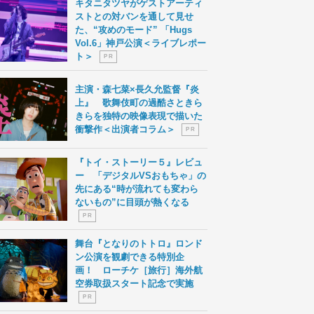
キタニタツヤがゲストアーティ
ストとの対バンを通して見せ
た、“攻めのモード” 「Hugs
Vol.6」神戸公演＜ライブレポー
ト＞
P R
主演・森七菜×長久允監督『炎
上』 歌舞伎町の過酷さときら
きらを独特の映像表現で描いた
衝撃作＜出演者コラム＞
P R
『トイ・ストーリー５』レビュ
ー 「デジタルVSおもちゃ」の
先にある“時が流れても変わら
ないもの”に目頭が熱くなる
P R
舞台『となりのトトロ』ロンド
ン公演を観劇できる特別企
画！ ローチケ［旅行］海外航
空券取扱スタート記念で実施
P R