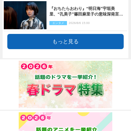
『おちたらおわり』“明日海”宇垣美
里、“孔美子”篠田麻里子の意味深発言に
絶句 ネット驚き「まさか」「意外な展
エンタメ
2026/8/6 15:00
開」
もっと見る