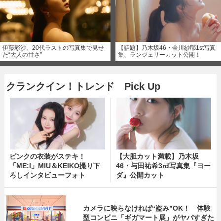
伊藤彩沙、20代ラストの写真集で見せ
【話題】乃木坂46・金川紗耶1st写真
た“大人の甘さ”
集、ランジェリーカット公開！
クランクイン！トレンド Pick Up
ピンクの衣装がステキ！
【大胆カット満載】乃木坂
「ME:I」MIU＆KEIKO撮り下
46・与田祐希3rd写真集『ヨー
ろしインタビューフォト
ダ』公開カット
カメラに映らなければ“盗み”OK！ 体験
型コンビニ「ギガマート展」がヤバすぎた