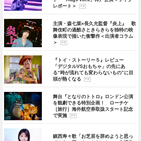
レポート＞
P R
主演・森七菜×長久允監督『炎上』 歌
舞伎町の過酷さときらきらを独特の映
像表現で描いた衝撃作＜出演者コラム
＞
P R
『トイ・ストーリー５』レビュー
「デジタルVSおもちゃ」の先にあ
る“時が流れても変わらないもの”に目
頭が熱くなる
P R
舞台『となりのトトロ』ロンドン公演
を観劇できる特別企画！ ローチケ
［旅行］海外航空券取扱スタート記念
で実施
P R
鎮西寿々歌「お芝居を辞めようと思っ