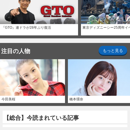
『GTO』連ドラが28年ぶり復活
東京ディズニーシー25周年イ
注目の人物
もっと見る
今田美桜
橋本環奈
【総合】今読まれている記事