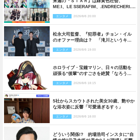
来週の『ＳＴＡＲ』は緑黄色社会、
ME:I、LE SSERAFIM、.ENDRECHERI.が
話題曲をパフォーマンス！
エンタメ
2026/8/6 20:00
松永大司監督、『犯罪者』チョン・イル
のオファー理由は？ 「滝川というキャ
ラクターに出会えたことは本当に運が良
エンタメ
2026/8/6 19:00
かった」
ホロライブ・宝鐘マリン、日々の活動を
頑張る“後輩”のすごさを絶賛「なろう系
主人公まである」
エンタメ
2026/8/6 18:15
5社からスカウトされた美女30歳、艶やか
な浴衣姿に反響「可愛過ぎるすぅ」
エンタメ
2026/8/6 18:00
どういう関係!? 的場浩司インスタに“自