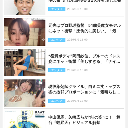
慢の娘”元乃木坂46美女2人が登場し反響
エンタメ
2026/8/6 18:00
元夫はプロ野球監督 54歳美魔女モデル
にネット衝撃「圧倒的に美しい」「最強
クラス」「うっとり」
エンタメ
2026/8/6 18:00
“役満ボディ”岡田紗佳、ブルーのドレス
姿にネット衝撃「美しすぎる」「ナイ
ス」
エンタメ
2026/8/6 18:00
現役薬剤師グラドル、白ミニ丈トップス
姿の抜群プロポーションに「素晴らしす
ぎる」「すっっっご！」とネット絶賛
エンタメ
2026/8/6 18:00
中山優馬、矢崎広らが“蛙の姿”に！ 舞
台『蛙昇天』ビジュアル解禁