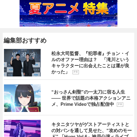
編集部おすすめ
松永大司監督、『犯罪者』チョン・イ
ルのオファー理由は？ 「滝川という
キャラクターに出会えたことは運が良
かった」
P R
“おっさん剣聖”の一太刀に宿る人生
―― 世界で話題の本格アクションアニ
メ、Prime Videoで独占配信中
P R
キタニタツヤがゲストアーティストと
の対バンを通して見せた、“攻めのモー
ド” 「Hugs Vol.6」神戸公演＜ライブ