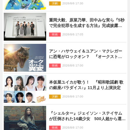
演劇
2026/8/6 17:30
重岡大毅、原菜乃華、田中みな実ら『5秒
で完全犯罪を生成する方法』完成披露に
登壇！ それぞれのAI活用術も発表
映画
2026/8/6 17:05
アン・ハサウェイ＆ユアン・マクレガー
に恐竜がロックオン？ 『オークストリ
ートの異変』新ビジュアル＆本編映像初
映画
2026/8/6 17:00
解禁
本仮屋ユイカが歌う！ 『昭和歌謡劇 歌
の銀座パラダイス♪』11月より上演決定
演劇
2026/8/6 17:00
『シェルター』ジェイソン・ステイサム
が圧倒された14歳少女 500人超から選出
された新鋭ボディ・レイ・ブレスナック
映画
2026/8/6 17:00
とは