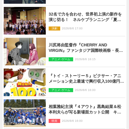
32名で力を合わせ、世界初上演の新作を
演じ切る！ ネルケプランニング「夏休
み！オン・ワークショップ2026」レポー
演劇
2026/8/6 17:00
ト【最終日】
川尻将由監督作『CHERRY AND
VIRGIN』ファンタジア国際映画祭・長編
アニメ部門で観客賞・金賞受賞！
アニメ･ゲーム
2026/8/6 16:15
『トイ・ストーリー５』ピクサー・アニ
メーション史上最速で興行収入100億円突
破 シリーズNo.1興収が目前
アニメ･ゲーム
2026/8/6 16:00
相葉雅紀主演『４アウト』黒島結菜＆松
本利夫らが写る新場面カット公開 キャ
スト登壇イベントも決定
映画
2026/8/6 16:00