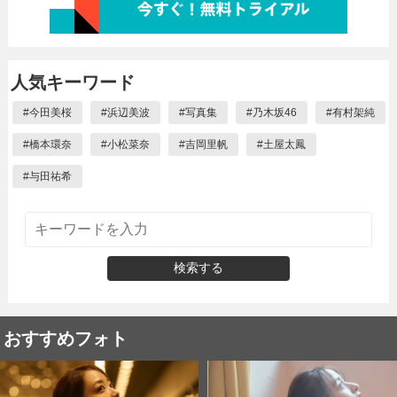
人気キーワード
#
今田美桜
#
浜辺美波
#
写真集
#
乃木坂46
#
有村架純
#
橋本環奈
#
小松菜奈
#
吉岡里帆
#
土屋太鳳
#
与田祐希
検索する
おすすめフォト