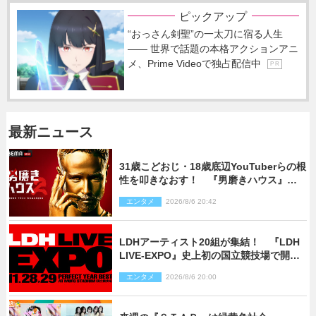
ピックアップ
“おっさん剣聖”の一太刀に宿る人生
―― 世界で話題の本格アクションアニ
メ、Prime Videoで独占配信中
P R
最新ニュース
31歳こどおじ・18歳底辺YouTuberらの根
性を叩きなおす！ 『男磨きハウス』第2
弾コーチ陣発表
エンタメ
2026/8/6 20:42
LDHアーティスト20組が集結！ 『LDH
LIVE‐EXPO』史上初の国立競技場で開催
決定
エンタメ
2026/8/6 20:00