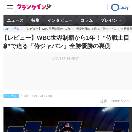
ニュース
特集
インタビュー
コラム
プレゼント
TOP
特集
【レビュー】WBC世界制覇から1年！ “侍戦士目線”で迫る「侍ジャパン」全勝優
【レビュー】WBC世界制覇から1年！ “侍戦士目
線”で迫る「侍ジャパン」全勝優勝の裏側
[ADVERTISEMENT]
エンタメ
公開日 2024/3/8 17:00
提供：Prime Video