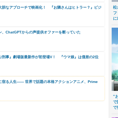
松
を大胆なアプローチで映画化！ 『お隣さんはヒトラー？』ビジ
フ
に
、ChatGPTからの声提供オファーを断っていた
ぶ刑事』劇場版最新作が初登場V！ 『ウマ娘』は僅差の2位
に宿る人生―― 世界で話題の本格アクションアニメ、Prime
“
で
で