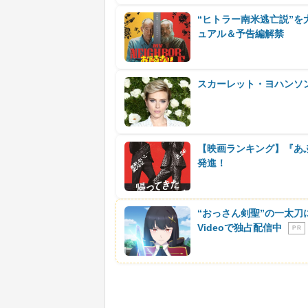
“ヒトラー南米逃亡説”
ュアル＆予告編解禁
スカーレット・ヨハンソン
【映画ランキング】『あ
発進！
“おっさん剣聖”の一太刀
Videoで独占配信中
P R