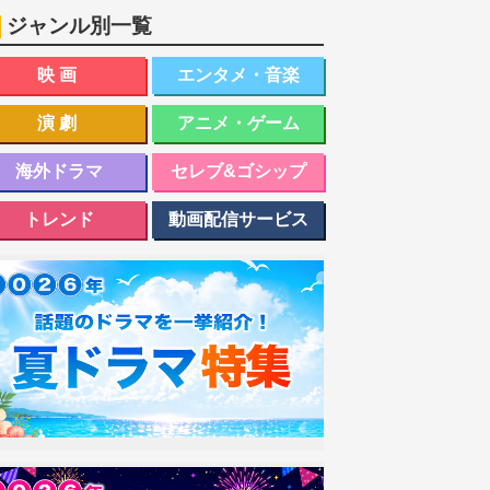
ジャンル別一覧
映画
エンタメ・音楽
演劇
アニメ・ゲーム
海外ドラマ
セレブ&ゴシップ
トレンド
動画配信サービス