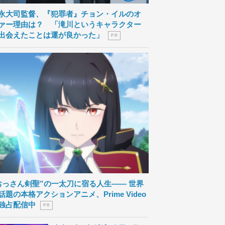
永大司監督、『犯罪者』チョン・イルのオ
ァー理由は？ 「滝川というキャラクター
出会えたことは運が良かった」
P R
おっさん剣聖”の一太刀に宿る人生―― 世界
話題の本格アクションアニメ、Prime Video
独占配信中
P R