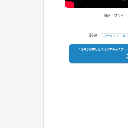
映画『フライ・
関連 :
スカーレット・ヨハ
「世界が目撃したのはリアルか？フェ