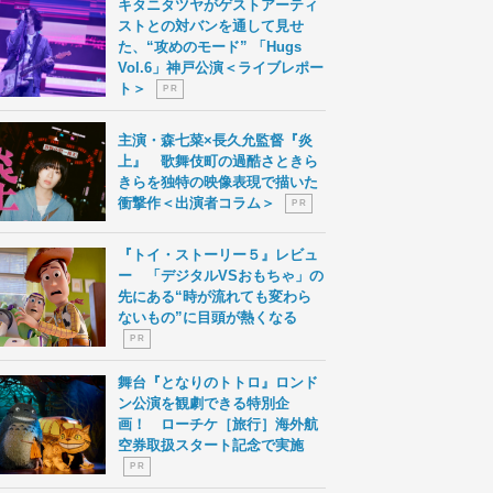
キタニタツヤがゲストアーティ
ストとの対バンを通して見せ
た、“攻めのモード” 「Hugs
Vol.6」神戸公演＜ライブレポー
ト＞
P R
主演・森七菜×長久允監督『炎
上』 歌舞伎町の過酷さときら
きらを独特の映像表現で描いた
衝撃作＜出演者コラム＞
P R
『トイ・ストーリー５』レビュ
ー 「デジタルVSおもちゃ」の
先にある“時が流れても変わら
ないもの”に目頭が熱くなる
P R
舞台『となりのトトロ』ロンド
ン公演を観劇できる特別企
画！ ローチケ［旅行］海外航
空券取扱スタート記念で実施
P R