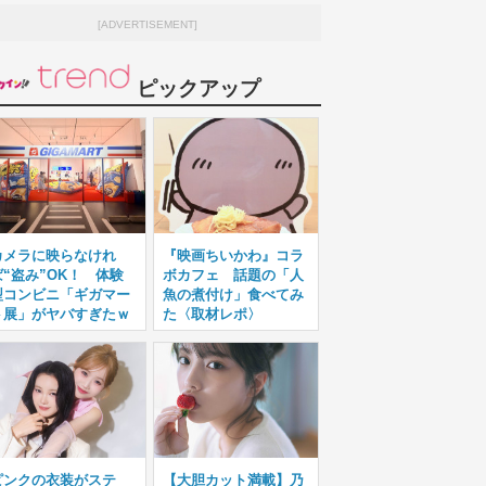
[ADVERTISEMENT]
ピックアップ
カメラに映らなけれ
『映画ちいかわ』コラ
ば“盗み”OK！ 体験
ボカフェ 話題の「人
型コンビニ「ギガマー
魚の煮付け」食べてみ
ト展」がヤバすぎたｗ
た〈取材レポ〉
ピンクの衣装がステ
【大胆カット満載】乃