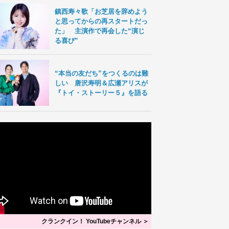
鎮西寿々歌「お芝居を辞めよう
と思ってからの再スタートだっ
た」 主演作で再会した“演じ
る喜び”
“本当の友だち”をつくるのは難
しい 唐沢寿明＆広瀬アリスが
『トイ・ストーリー５』を語る
クランクイン！ YouTubeチャンネル ＞