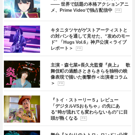
―― 世界で話題の本格アクションアニ
メ、Prime Videoで独占配信中
P R
キタニタツヤがゲストアーティストと
の対バンを通して見せた、“攻めのモー
ド” 「Hugs Vol.6」神戸公演＜ライブ
レポート＞
P R
主演・森七菜×長久允監督『炎上』 歌
舞伎町の過酷さときらきらを独特の映
像表現で描いた衝撃作＜出演者コラム
＞
P R
『トイ・ストーリー５』レビュー
「デジタルVSおもちゃ」の先にあ
る“時が流れても変わらないもの”に目
頭が熱くなる
P R
舞台『となりのトトロ』ロンドン公演