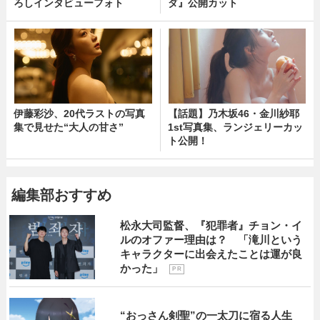
ろしインタビューフォト
ダ』公開カット
伊藤彩沙、20代ラストの写真
【話題】乃木坂46・金川紗耶
集で見せた“大人の甘さ”
1st写真集、ランジェリーカッ
ト公開！
編集部おすすめ
松永大司監督、『犯罪者』チョン・イ
ルのオファー理由は？ 「滝川という
キャラクターに出会えたことは運が良
かった」
P R
“おっさん剣聖”の一太刀に宿る人生