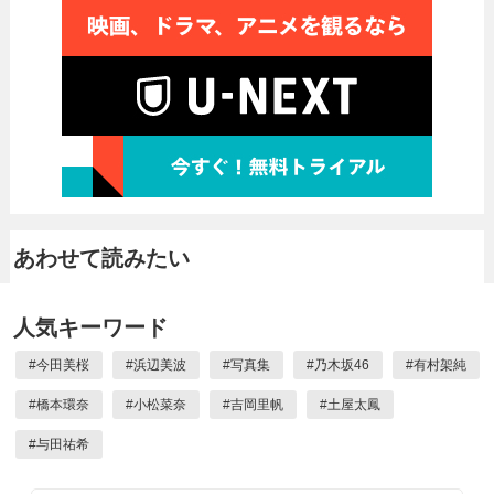
あわせて読みたい
人気キーワード
#
今田美桜
#
浜辺美波
#
写真集
#
乃木坂46
#
有村架純
#
橋本環奈
#
小松菜奈
#
吉岡里帆
#
土屋太鳳
#
与田祐希