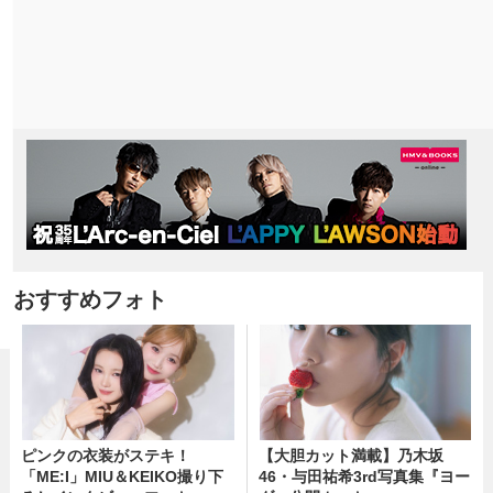
おすすめフォト
ピンクの衣装がステキ！
【大胆カット満載】乃木坂
「ME:I」MIU＆KEIKO撮り下
46・与田祐希3rd写真集『ヨー