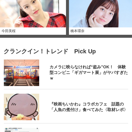
今田美桜
橋本環奈
クランクイン！トレンド Pick Up
カメラに映らなければ“盗み”OK！ 体験
型コンビニ「ギガマート展」がヤバすぎた
ｗ
『映画ちいかわ』コラボカフェ 話題の
「人魚の煮付け」食べてみた〈取材レポ〉