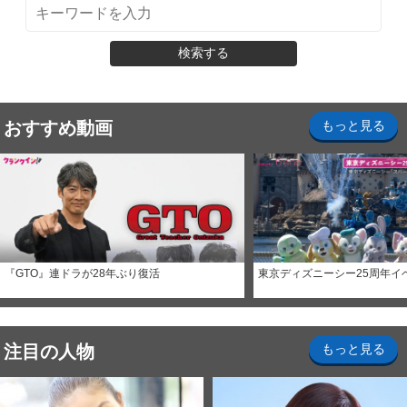
検索する
おすすめ動画
もっと見る
『GTO』連ドラが28年ぶり復活
東京ディズニーシー25周年イ
注目の人物
もっと見る