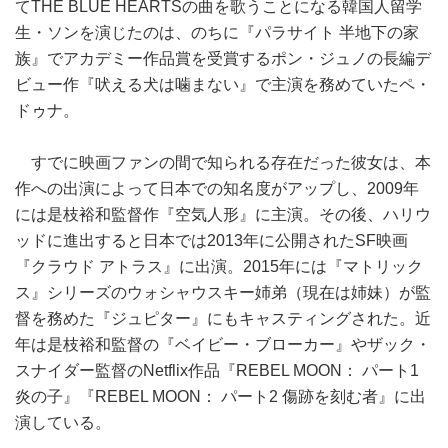
てTHE BLUE HEARTSの曲を歌うことになる韓国人留学
生・ソンを演じたのは、のちに『パラサイト 半地下の家
族』でアカデミー作品賞を受賞するポン・ジュノの長編デ
ビュー作『吠える犬は噛まない』で主演を務めていたペ・
ドゥナ。
すでに映画ファンの間で知られる存在だった彼女は、本
作への出演によって日本での知名度がアップし、2009年
には是枝裕和監督作『空気人形』に主演。その後、ハリウ
ッドに進出すると日本では2013年に公開されたSF映画
『クラウド アトラス』に出演。2015年には『マトリック
ス』シリーズのウォシャウスキー姉弟（現在は姉妹）が監
督を務めた『ジュピター』にもキャスティングされた。近
年は是枝裕和監督の『ベイビー・ブローカー』やザック・
スナイダー監督のNetflix作品『REBEL MOON： パート1
炎の子』『REBEL MOON： パート2 傷跡を刻む者』に出
演している。