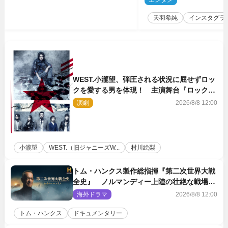
エンタメ
2
天羽希純
インスタグラ
WEST.小瀧望、弾圧される状況に屈せずロッ
クを愛する男を体現！ 主演舞台『ロックン
ロール』ビジュアル解禁
演劇
2026/8/8 12:00
小瀧望
WEST.（旧ジャニーズW...
村川絵梨
トム・ハンクス製作総指揮『第二次世界大戦
全史』 ノルマンディー上陸の壮絶な戦場を
収めた特別映像解禁
海外ドラマ
2026/8/8 12:00
トム・ハンクス
ドキュメンタリー