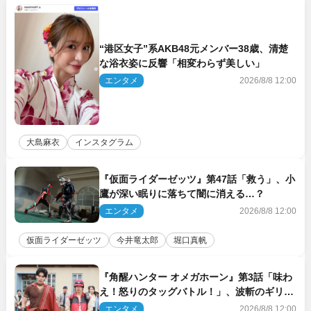
“港区女子”系AKB48元メンバー38歳、清楚
な浴衣姿に反響「相変わらず美しい」
エンタメ
2026/8/8 12:00
大島麻衣
インスタグラム
『仮面ライダーゼッツ』第47話「救う」、小
鷹が深い眠りに落ちて闇に消える…？
エンタメ
2026/8/8 12:00
仮面ライダーゼッツ
今井竜太郎
堀口真帆
『角醒ハンター オメガホーン』第3話「味わ
え！怒りのタッグバトル！」、波斬のギリコ
がハンターバトルを挑んできた！
エンタメ
2026/8/8 12:00