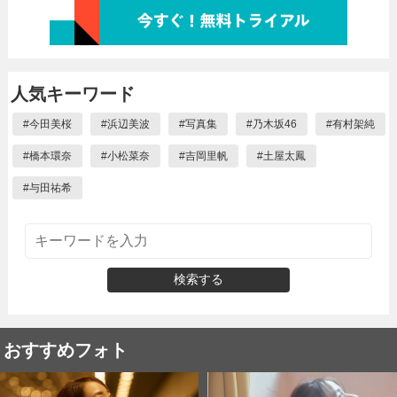
人気キーワード
#
今田美桜
#
浜辺美波
#
写真集
#
乃木坂46
#
有村架純
#
橋本環奈
#
小松菜奈
#
吉岡里帆
#
土屋太鳳
#
与田祐希
検索する
おすすめフォト