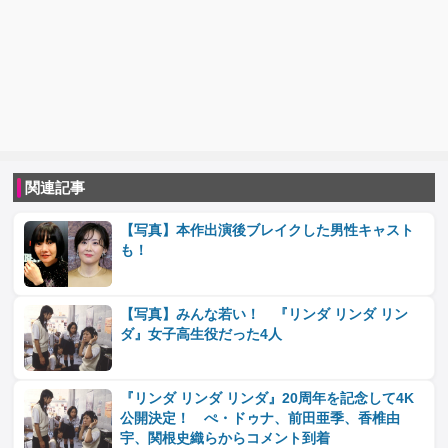
関連記事
【写真】本作出演後ブレイクした男性キャスト
も！
【写真】みんな若い！ 『リンダ リンダ リン
ダ』女子高生役だった4人
『リンダ リンダ リンダ』20周年を記念して4K
公開決定！ ぺ・ドゥナ、前田亜季、香椎由
宇、関根史織らからコメント到着