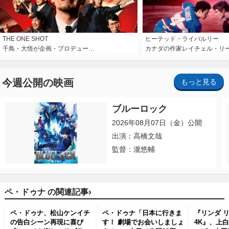
THE ONE SHOT
ヒーテッド・ライバルリー
千鳥・大悟が企画・プロデュー…
カナダの作家レイチェル・リ
今週公開の映画
もっと見る
ブルーロック
2026年08月07日（金）公開
出演：高橋文哉
監督：瀧悠輔
›
ペ・ドゥナ の関連記事
ペ・ドゥナ、松山ケンイチ
ペ・ドゥナ「日本に行きま
『リンダ 
の告白シーン再現に喜び
す！ 劇場でお会いしましょ
4K』、上