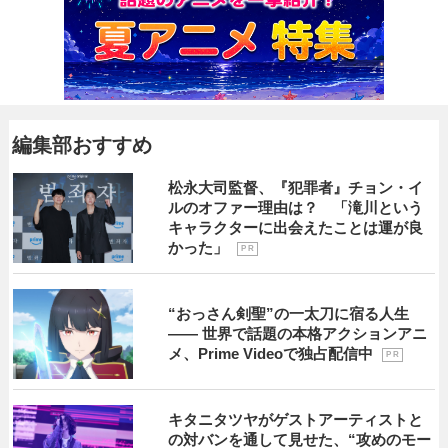
編集部おすすめ
松永大司監督、『犯罪者』チョン・イ
ルのオファー理由は？ 「滝川という
キャラクターに出会えたことは運が良
かった」
P R
“おっさん剣聖”の一太刀に宿る人生
―― 世界で話題の本格アクションアニ
メ、Prime Videoで独占配信中
P R
キタニタツヤがゲストアーティストと
の対バンを通して見せた、“攻めのモー