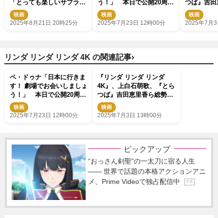
「とっても楽しいサプライ
う！」 本日で公開20周
つば』吉田
ズ」
年！『リンダ リンダ リン
名から溺
映画
映画
映画
ダ 4K』キャスト登壇イベ
本編映像も
2025年8月21日 20時25分
2025年7月23日 12時00分
2025年7月3
ント決定
›
リンダ リンダ リンダ 4K の関連記事
ペ・ドゥナ「日本に行きま
『リンダ リンダ リンダ
す！ 劇場でお会いしましょ
4K』、上白石萌歌、『とら
う！」 本日で公開20周
つば』吉田恵里香ら総勢18
年！『リンダ リンダ リン
名から溺愛コメント到着
映画
映画
ダ 4K』キャスト登壇イベ
本編映像も公開
2025年7月23日 12時00分
2025年7月3日 13時00分
ント決定
ピックアップ
“おっさん剣聖”の一太刀に宿る人生
―― 世界で話題の本格アクションアニ
メ、Prime Videoで独占配信中
P R