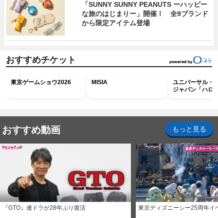
「SUNNY SUNNY PEANUTS ーハッピー
な旅のはじまりー」開催！ 全9ブランド
から限定アイテム登場
おすすめチケット
東京ゲームショウ2026
MISIA
ユニバーサル・
ジャパン「ハロ
ホラー・ナイト 
ナイト～パス」
おすすめ動画
もっと見る
『GTO』連ドラが28年ぶり復活
東京ディズニーシー25周年イ