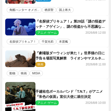
角醒ハンター オメガ...
楢原聖
国上将大
『名探偵プリキュア！』第28話「謎の怪盗デ
ッチ・アゲイン」、謎の怪盗から不思議な予
告状が届く
アニメ･ゲーム
2026/8/8 12:00
名探偵プリキュア！
千賀光莉
本渡楓
『劇場版ダーウィンが来た！』世界猫の日に
予告＆場面写真解禁 ライオンやマヌルネコ
の赤ちゃんが大集合
映画
2026/8/8 11:00
動物
映画
MISIA
手越祐也ボーカルバンド「T.N.T」がアニメ
『朱色の仮面』宣伝大使に就任決定
アニメ･ゲーム
2026/8/8 10:00