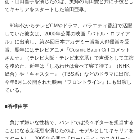
徒・山田響子を演じたのは、実姉の前田愛と共に子役とし
てキャリアをスタートした前田亜季。
90年代からテレビCMやドラマ、バラエティ番組で活躍
していた彼女は、2000年公開の映画『バトル・ロワイア
ル』に出演し、第24回日本アカデミー賞新人俳優賞を受
賞。翌年にはテレビアニメ『Cosmic Baton Girl コメット
さん☆』（テレビ大阪・テレビ東京系）で声優として主演
を務めた。近年は『しあわせは食べて寝て待て』（NHK
総合）や『キャスター』（TBS系）などのドラマに出演。
今年6月に公開された映画『フロントライン』にも出演し
ている。
■香椎由宇
負けず嫌いな性格で、バンドでは渋々ギターを担当する
ことになる立花恵を演じたのは、モデルとしてキャリアを
スタートし、2005年公開の『ローレライ』でスクリーン