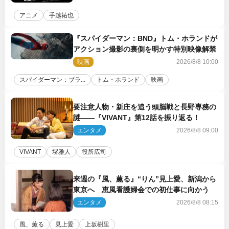
アニメ
手越祐也
『スパイダーマン：BND』トム・ホランドが
アクション撮影の裏側を明かす特別映像解禁
映画
2026/8/8 10:00
スパイダーマン：ブラ...
トム・ホランド
映画
要注意人物・新庄を追う頭脳戦と長野専務の
謎――『VIVANT』第12話を振り返る！
エンタメ
2026/8/8 09:00
VIVANT
堺雅人
役所広司
来週の『風、薫る』“りん”見上愛、新潟から
東京へ 恵風看護婦会での初仕事に向かう
エンタメ
2026/8/8 08:15
風、薫る
見上愛
上坂樹里