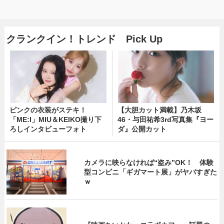
クランクイン！トレンド Pick Up
ピンクの衣装がステキ！
【大胆カット満載】乃木坂
「ME:I」MIU＆KEIKO撮り下
46・与田祐希3rd写真集『ヨー
ろしインタビューフォト
ダ』公開カット
カメラに映らなければ“盗み”OK！ 体験
型コンビニ「ギガマート展」がヤバすぎた
ｗ