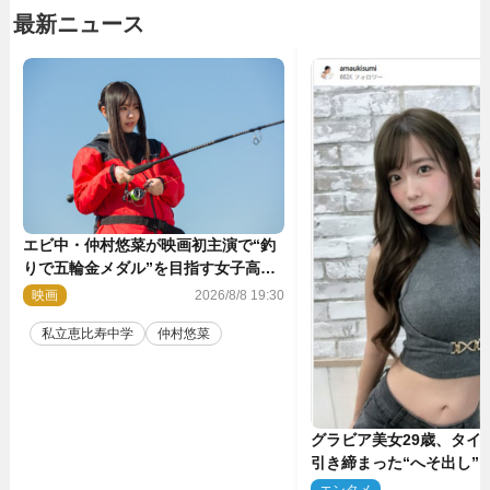
最新ニュース
エビ中・仲村悠菜が映画初主演で“釣
りで五輪金メダル”を目指す女子高生
に！ 映画『つりこまち』今秋公開
映画
2026/8/8 19:30
私立恵比寿中学
仲村悠菜
グラビア美女29歳、タイ
引き締まった“へそ出し”
「可愛い過ぎる」