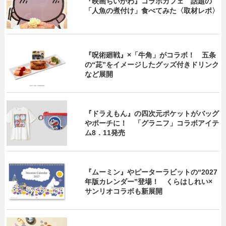
『映画ちいかわ』コラボカフェ 話題の
「人魚の煮付け」食べてみた〈取材レポ〉
『呪術廻戦』×「牛角」がコラボ！ 五条
の“茈”をイメージしたグッズ付きドリンク
など展開
『ドラえもん』の四次元ポケットがバッグ
やポーチに！ 「グラニフ」コラボアイテ
ム8．11発売
『ムーミン』やピーターラビットの“2027
年版カレンダー”登場！ くらはしれい×
サンリオコラボも新展開