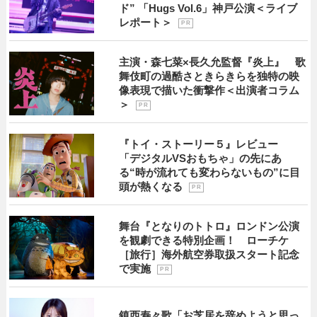
ド” 「Hugs Vol.6」神戸公演＜ライブ
レポート＞
P R
主演・森七菜×長久允監督『炎上』 歌
舞伎町の過酷さときらきらを独特の映
像表現で描いた衝撃作＜出演者コラム
＞
P R
『トイ・ストーリー５』レビュー
「デジタルVSおもちゃ」の先にあ
る“時が流れても変わらないもの”に目
頭が熱くなる
P R
舞台『となりのトトロ』ロンドン公演
を観劇できる特別企画！ ローチケ
［旅行］海外航空券取扱スタート記念
で実施
P R
鎮西寿々歌「お芝居を辞めようと思っ