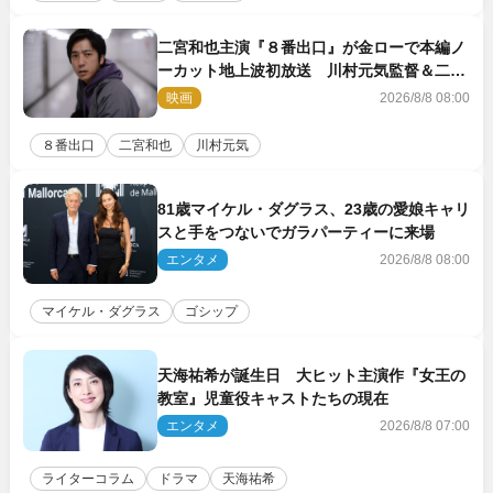
二宮和也主演『８番出口』が金ローで本編ノ
ーカット地上波初放送 川村元気監督＆二宮
コメント到着
映画
2026/8/8 08:00
８番出口
二宮和也
川村元気
81歳マイケル・ダグラス、23歳の愛娘キャリ
スと手をつないでガラパーティーに来場
エンタメ
2026/8/8 08:00
マイケル・ダグラス
ゴシップ
天海祐希が誕生日 大ヒット主演作『女王の
教室』児童役キャストたちの現在
エンタメ
2026/8/8 07:00
ライターコラム
ドラマ
天海祐希