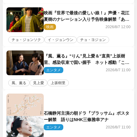
映画『世界で最後の愛しい娘！』声優・花江
夏樹のナレーション入り予告映像解禁「あふ
れ出る温かさに涙が止まらない！」
映画
2026/8/7 12:00
チョ・ジョンソク
イ・ジョンウン
チョ・ヨジョン
『風、薫る』“りん”見上愛＆“直美”上坂樹
里、感染収束で固い握手 ネット感動「この
バディは最強」「アツい」
エンタメ
2026/8/7 11:00
風、薫る
見上愛
上坂樹里
石橋静河主演の朝ドラ『ブラッサム』ポスタ
ー解禁 語りはNHK三條雅幸アナ
エンタメ
2026/8/7 11:00