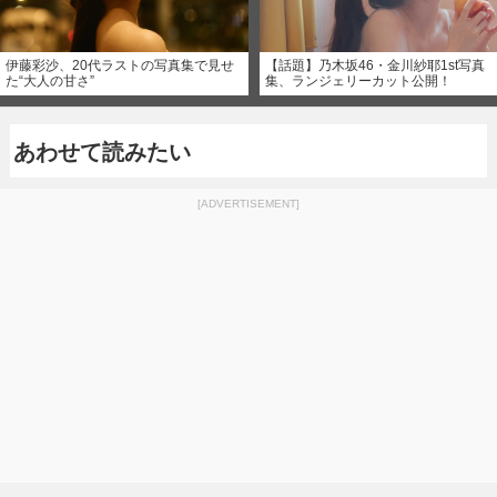
伊藤彩沙、20代ラストの写真集で見せ
【話題】乃木坂46・金川紗耶1st写真
た“大人の甘さ”
集、ランジェリーカット公開！
あわせて読みたい
[ADVERTISEMENT]