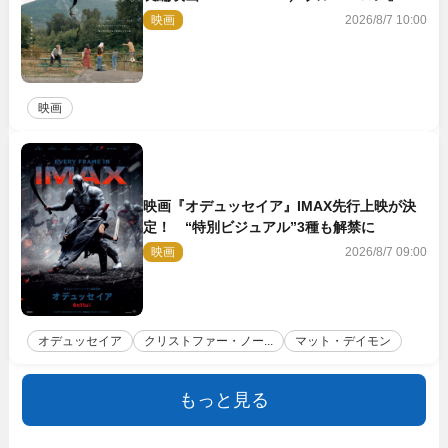
10.23公開
映画
2026/8/7 10:00
映画
映画『オデュッセイア』IMAX先行上映が決
定！ “特別ビジュアル”3種も解禁に
映画
2026/8/7 09:00
オデュッセイア
クリストファー・ノー...
マット・デイモン
もっと見る