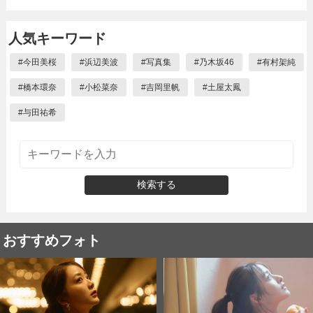
人気キーワード
#
今田美桜
#
浜辺美波
#
写真集
#
乃木坂46
#
有村架純
#
橋本環奈
#
小松菜奈
#
吉岡里帆
#
土屋太鳳
#
与田祐希
検索する
おすすめフォト