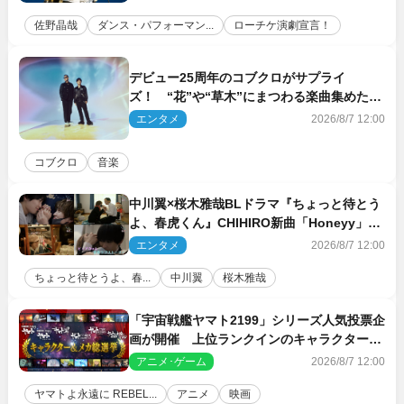
佐野晶哉
ダンス・パフォーマン...
ローチケ演劇宣言！
デビュー25周年のコブクロがサプライ
ズ！ “花”や“草木”にまつわる楽曲集めた新
コンセプトアルバムを“花の日”に配信リリー
エンタメ
2026/8/7 12:00
ス
コブクロ
音楽
中川翼×桜木雅哉BLドラマ『ちょっと待とう
よ、春虎くん』CHIHIRO新曲「Honeyy」が
ED主題歌に決定！
エンタメ
2026/8/7 12:00
ちょっと待とうよ、春...
中川翼
桜木雅哉
「宇宙戦艦ヤマト2199」シリーズ人気投票企
画が開催 上位ランクインのキャラクター＆
メカは新規描き下ろしイラストを制作
アニメ･ゲーム
2026/8/7 12:00
ヤマトよ永遠に REBEL...
アニメ
映画