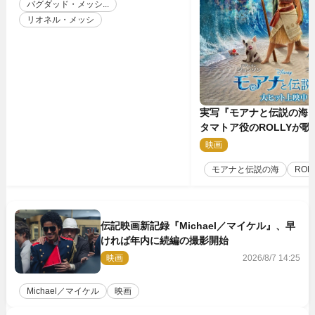
バグダッド・メッシ...
リオネル・メッシ
実写『モアナと伝説の海
タマトア役のROLLYが
スな劇中歌「シャイニー
映画
2
禁
モアナと伝説の海
ROL
伝記映画新記録『Michael／マイケル』、早
ければ年内に続編の撮影開始
映画
2026/8/7 14:25
Michael／マイケル
映画