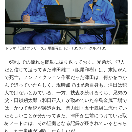
ドラマ『田鎖ブラザーズ』場面写真（C）TBSスパークル／TBS
6話までの流れを簡単に振り返っておく。兄弟が、犯人
だと信じて追ってきた津田雄二（飯尾和樹）は、末期がん
で死亡。ノンフィクション作家だった津田は、何かをつか
んで追っていたらしく、現時点では兄弟自身も、津田は犯
人ではないとみている。一方、捜査を続けるうち、兄弟の
父・田鎖朔太郎（和田正人）が勤めていた辛島金属工場で
は、かつて拳銃が製造され、暴力団・五十嵐組に流れてい
たらしいことが分かってきた。津田が生前につけていた取
材ノートには、その証拠となる記録が残されているとみら
れ、五十嵐組が回収したらしいが……。