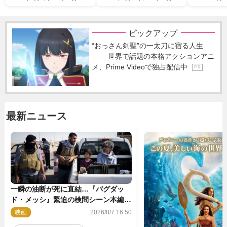
ピックアップ
“おっさん剣聖”の一太刀に宿る人生
―― 世界で話題の本格アクションアニ
メ、Prime Videoで独占配信中
P R
最新ニュース
一瞬の油断が死に直結…『バグダッ
ド・メッシ』緊迫の検問シーン本編解
禁 監督メッセージも到着
映画
2026/8/7 16:50