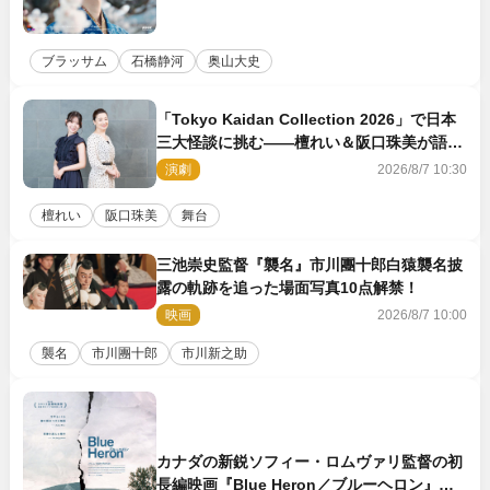
ブラッサム
石橋静河
奥山大史
「Tokyo Kaidan Collection 2026」で日本
三大怪談に挑む――檀れい＆阪口珠美が語る
「牡丹灯籠」の新たな魅力
演劇
2026/8/7 10:30
檀れい
阪口珠美
舞台
三池崇史監督『襲名』市川團十郎白猿襲名披
露の軌跡を追った場面写真10点解禁！
映画
2026/8/7 10:00
襲名
市川團十郎
市川新之助
カナダの新鋭ソフィー・ロムヴァリ監督の初
長編映画『Blue Heron／ブルーヘロン』