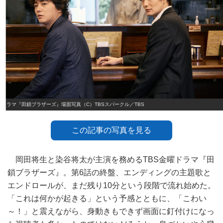
ドラマ『田鎖ブラザーズ』場面写真（C）TBSスパークル／TBS
この記事の写真を見る
岡田将生と染谷将太が主演を務めるTBS金曜ドラマ『田
鎖ブラザーズ』。第6話の終盤、エンディングの主題歌と
エンドロールが、まだ残り10分という段階で流れ始めた。
「これは何かが起きる」という予感とともに、「こわい
～！」と震えながら、身動きもできず画面に釘付けになっ