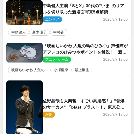
中島健人主演『SとX』30代の“いま”のリア
ルを切り取った新場面写真5点解禁
エンタメ
2026/8/7 12:00
中島健人
新木優子
中村蒼
『映画ちいかわ 人魚の島のひみつ』声優陣が
アフレコのひみつやポイントを解説！ 新カ
ットも到着
アニメ･ゲーム
2026/8/7 12:00
映画ちいかわ 人魚の...
小澤亜李
最上嗣生
佐野晶哉も大興奮「すごい高揚感！」“音爆
のサーカス” 『blast ブラスト！』東京公演
が開幕！
演劇
2026/8/7 12:00