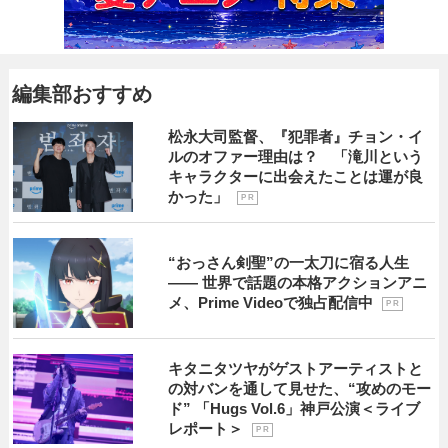
編集部おすすめ
松永大司監督、『犯罪者』チョン・イ
ルのオファー理由は？ 「滝川という
キャラクターに出会えたことは運が良
かった」
P R
“おっさん剣聖”の一太刀に宿る人生
―― 世界で話題の本格アクションアニ
メ、Prime Videoで独占配信中
P R
キタニタツヤがゲストアーティストと
の対バンを通して見せた、“攻めのモー
ド” 「Hugs Vol.6」神戸公演＜ライブ
レポート＞
P R