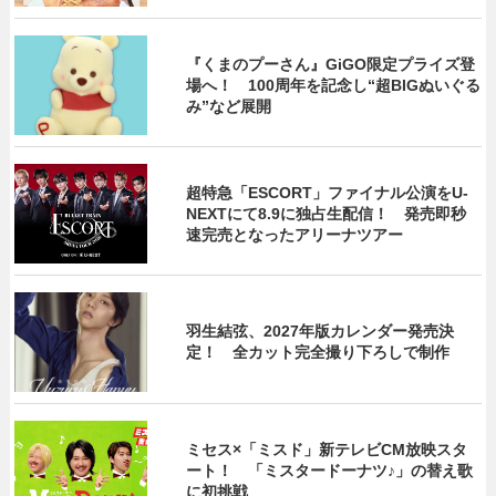
『くまのプーさん』GiGO限定プライズ登
場へ！ 100周年を記念し“超BIGぬいぐる
み”など展開
超特急「ESCORT」ファイナル公演をU-
NEXTにて8.9に独占生配信！ 発売即秒
速完売となったアリーナツアー
羽生結弦、2027年版カレンダー発売決
定！ 全カット完全撮り下ろしで制作
ミセス×「ミスド」新テレビCM放映スタ
ート！ 「ミスタードーナツ♪」の替え歌
に初挑戦