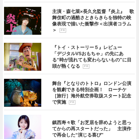
主演・森七菜×長久允監督『炎上』 歌
舞伎町の過酷さときらきらを独特の映
像表現で描いた衝撃作＜出演者コラム
＞
P R
『トイ・ストーリー５』レビュー
「デジタルVSおもちゃ」の先にあ
る“時が流れても変わらないもの”に目
頭が熱くなる
P R
舞台『となりのトトロ』ロンドン公演
を観劇できる特別企画！ ローチケ
［旅行］海外航空券取扱スタート記念
で実施
P R
鎮西寿々歌「お芝居を辞めようと思っ
てからの再スタートだった」 主演作
で再会した“演じる喜び”