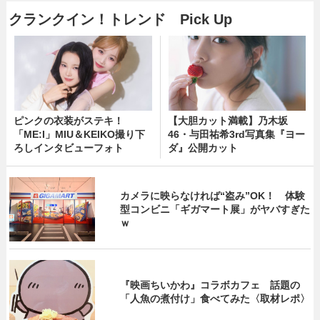
クランクイン！トレンド Pick Up
ピンクの衣装がステキ！
【大胆カット満載】乃木坂
「ME:I」MIU＆KEIKO撮り下
46・与田祐希3rd写真集『ヨー
ろしインタビューフォト
ダ』公開カット
カメラに映らなければ“盗み”OK！ 体験
型コンビニ「ギガマート展」がヤバすぎた
ｗ
『映画ちいかわ』コラボカフェ 話題の
「人魚の煮付け」食べてみた〈取材レポ〉