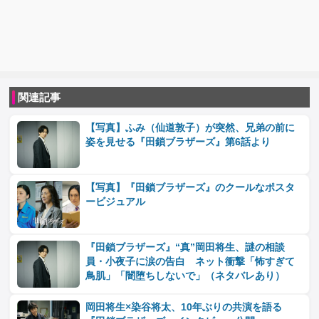
関連記事
【写真】ふみ（仙道敦子）が突然、兄弟の前に
姿を見せる『田鎖ブラザーズ』第6話より
【写真】『田鎖ブラザーズ』のクールなポスタ
ービジュアル
『田鎖ブラザーズ』“真”岡田将生、謎の相談
員・小夜子に涙の告白 ネット衝撃「怖すぎて
鳥肌」「闇堕ちしないで」（ネタバレあり）
岡田将生×染谷将太、10年ぶりの共演を語る