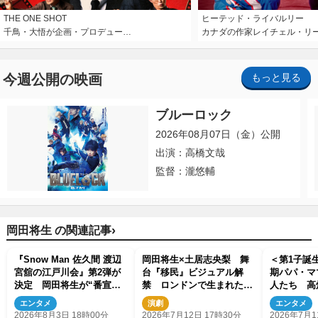
THE ONE SHOT
ヒーテッド・ライバルリー
千鳥・大悟が企画・プロデュー…
カナダの作家レイチェル・リ
今週公開の映画
もっと見る
ブルーロック
2026年08月07日（金）公開
出演：高橋文哉
監督：瀧悠輔
›
岡田将生 の関連記事
『Snow Man 佐久間 渡辺
岡田将生×土居志央梨 舞
＜第1子誕生
宮舘の江戸川会』第2弾が
台『移民』ビジュアル解
期パパ・マ
決定 岡田将生が“番宣な
禁 ロンドンで生まれた物
人たち 高
し”で再登場
語が東京へ
剛、藤田ニ
エンタメ
演劇
エンタメ
数
2026年8月3日 18時00分
2026年7月12日 17時30分
2026年7月1