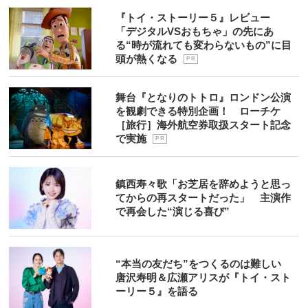
『トイ・ストーリー５』レビュー
「デジタルVSおもちゃ」の先にあ
る“時が流れても変わらないもの”に目
頭が熱くなる
P R
舞台『となりのトトロ』ロンドン公演
を観劇できる特別企画！ ローチケ
［旅行］海外航空券取扱スタート記念
で実施
P R
鎮西寿々歌「お芝居を辞めようと思っ
てからの再スタートだった」 主演作
で再会した“演じる喜び”
“本当の友だち”をつくるのは難しい
唐沢寿明＆広瀬アリスが『トイ・スト
ーリー５』を語る