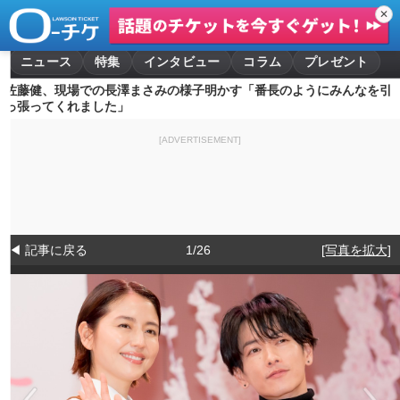
✕
ニュース
特集
インタビュー
コラム
プレゼント
佐藤健、現場での長澤まさみの様子明かす「番長のようにみんなを引
っ張ってくれました」
[ADVERTISEMENT]
◀ 記事に戻る
1/26
[写真を拡大]