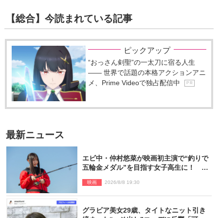
【総合】今読まれている記事
ピックアップ
“おっさん剣聖”の一太刀に宿る人生
―― 世界で話題の本格アクションアニ
メ、Prime Videoで独占配信中
P R
最新ニュース
エビ中・仲村悠菜が映画初主演で“釣りで
五輪金メダル”を目指す女子高生に！ 映
画『つりこまち』今秋公開
映画
2026/8/8 19:30
グラビア美女29歳、タイトなニット引き