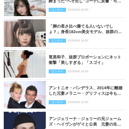
締まった“へそ出し”コーデに反響「可愛
い過ぎる」
エンタメ
2026/8/8 18:00
「脚の長さ比べ勝てる人いないでし
ょ？」身長182cm美女モデル、抜群のプ
ロポーションにネット衝撃
エンタメ
2026/8/8 18:00
筧美和子、抜群プロポーションにネット
衝撃「美しすぎる」「スゴイ」
エンタメ
2026/8/8 18:00
アントニオ・バンデラス、2014年に離婚
した元妻メラニー・グリフィスは今も
「親友の一人」
エンタメ
2026/8/8 15:00
アンジェリーナ・ジョリーの兄ジェーム
ズ・ヘイヴンがゲイと公表 元妻の生配