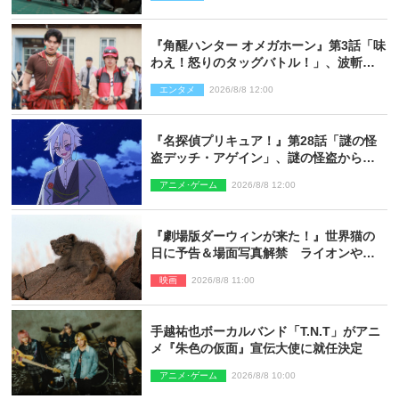
『角醒ハンター オメガホーン』第3話「味
わえ！怒りのタッグバトル！」、波斬の
ギリコがハンターバトルを挑んできた！
エンタメ
2026/8/8 12:00
『名探偵プリキュア！』第28話「謎の怪
盗デッチ・アゲイン」、謎の怪盗から不
思議な予告状が届く
アニメ･ゲーム
2026/8/8 12:00
『劇場版ダーウィンが来た！』世界猫の
日に予告＆場面写真解禁 ライオンやマ
ヌルネコの赤ちゃんが大集合
映画
2026/8/8 11:00
手越祐也ボーカルバンド「T.N.T」がアニ
メ『朱色の仮面』宣伝大使に就任決定
アニメ･ゲーム
2026/8/8 10:00