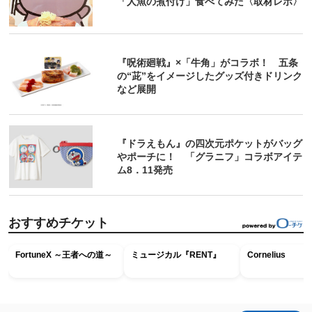
「人魚の煮付け」食べてみた〈取材レポ〉
『呪術廻戦』×「牛角」がコラボ！ 五条
の“茈”をイメージしたグッズ付きドリンク
など展開
『ドラえもん』の四次元ポケットがバッグ
やポーチに！ 「グラニフ」コラボアイテ
ム8．11発売
おすすめチケット
FortuneX ～王者への道～
ミュージカル『RENT』
Cornelius