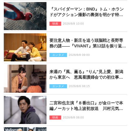
『スパイダーマン：BND』トム・ホラン
ドがアクション撮影の裏側を明かす特別
映像解禁
映画
2026/8/8 10:00
要注意人物・新庄を追う頭脳戦と長野専
務の謎――『VIVANT』第12話を振り返
る！
エンタメ
2026/8/8 09:00
来週の『風、薫る』“りん”見上愛、新潟
から東京へ 恵風看護婦会での初仕事に
向かう
エンタメ
2026/8/8 08:15
二宮和也主演『８番出口』が金ローで本
編ノーカット地上波初放送 川村元気監
督＆二宮コメント到着
映画
2026/8/8 08:00