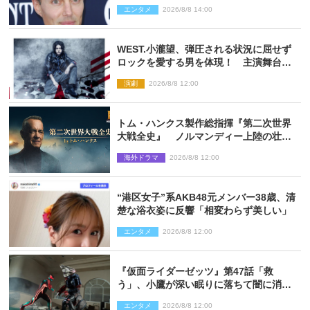
信で明らかに
エンタメ
2026/8/8 14:00
WEST.小瀧望、弾圧される状況に屈せず
ロックを愛する男を体現！ 主演舞台
『ロックンロール』ビジュアル解禁
演劇
2026/8/8 12:00
トム・ハンクス製作総指揮『第二次世界
大戦全史』 ノルマンディー上陸の壮絶
な戦場を収めた特別映像解禁
海外ドラマ
2026/8/8 12:00
“港区女子”系AKB48元メンバー38歳、清
楚な浴衣姿に反響「相変わらず美しい」
エンタメ
2026/8/8 12:00
『仮面ライダーゼッツ』第47話「救
う」、小鷹が深い眠りに落ちて闇に消え
る…？
エンタメ
2026/8/8 12:00