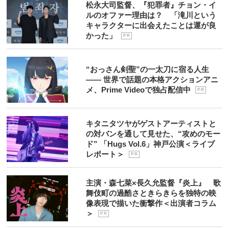
松永大司監督、『犯罪者』チョン・イ
ルのオファー理由は？ 「滝川という
キャラクターに出会えたことは運が良
かった」
P R
“おっさん剣聖”の一太刀に宿る人生
―― 世界で話題の本格アクションアニ
メ、Prime Videoで独占配信中
P R
キタニタツヤがゲストアーティストと
の対バンを通して見せた、“攻めのモー
ド” 「Hugs Vol.6」神戸公演＜ライブ
レポート＞
P R
主演・森七菜×長久允監督『炎上』 歌
舞伎町の過酷さときらきらを独特の映
像表現で描いた衝撃作＜出演者コラム
＞
P R