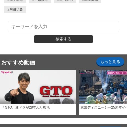
#
与田祐希
検索する
おすすめ動画
もっと見る
『GTO』連ドラが28年ぶり復活
東京ディズニーシー25周年イ