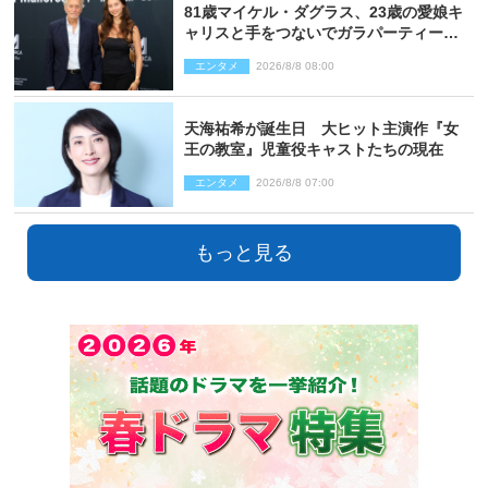
81歳マイケル・ダグラス、23歳の愛娘キ
ャリスと手をつないでガラパーティーに
来場
エンタメ
2026/8/8 08:00
天海祐希が誕生日 大ヒット主演作『女
王の教室』児童役キャストたちの現在
エンタメ
2026/8/8 07:00
もっと見る