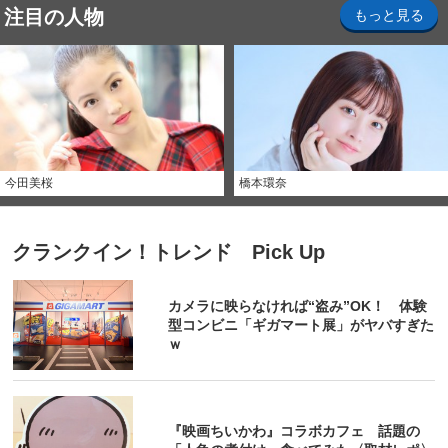
注目の人物
もっと見る
今田美桜
橋本環奈
クランクイン！トレンド Pick Up
カメラに映らなければ“盗み”OK！ 体験
型コンビニ「ギガマート展」がヤバすぎた
ｗ
『映画ちいかわ』コラボカフェ 話題の