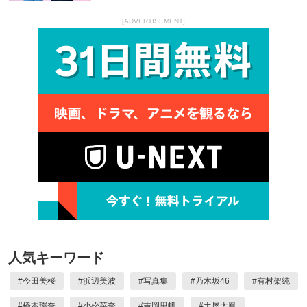
[ADVERTISEMENT]
人気キーワード
#
今田美桜
#
浜辺美波
#
写真集
#
乃木坂46
#
有村架純
#
橋本環奈
#
小松菜奈
#
吉岡里帆
#
土屋太鳳