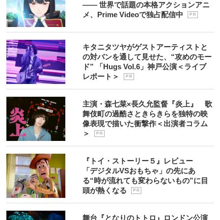
―― 世界で話題の本格アクションアニ
メ、Prime Videoで独占配信中
P R
キタニタツヤがゲストアーティストと
の対バンを通して見せた、“攻めのモー
ド” 「Hugs Vol.6」神戸公演＜ライブ
レポート＞
P R
主演・森七菜×長久允監督『炎上』 歌
舞伎町の過酷さときらきらを独特の映
像表現で描いた衝撃作＜出演者コラム
＞
P R
『トイ・ストーリー５』レビュー
「デジタルVSおもちゃ」の先にあ
る“時が流れても変わらないもの”に目
頭が熱くなる
P R
舞台『となりのトトロ』ロンドン公演