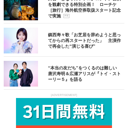
を観劇できる特別企画！ ローチケ
［旅行］海外航空券取扱スタート記念
で実施
P R
鎮西寿々歌「お芝居を辞めようと思っ
てからの再スタートだった」 主演作
で再会した“演じる喜び”
“本当の友だち”をつくるのは難しい
唐沢寿明＆広瀬アリスが『トイ・スト
ーリー５』を語る
[ADVERTISEMENT]