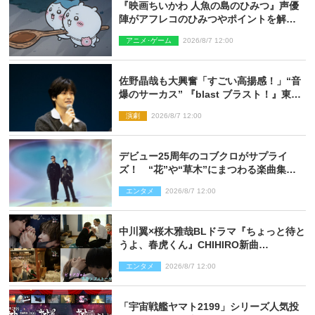
『映画ちいかわ 人魚の島のひみつ』声優
陣がアフレコのひみつやポイントを解
説！ 新カットも到着
アニメ･ゲーム
2026/8/7 12:00
佐野晶哉も大興奮「すごい高揚感！」“音
爆のサーカス” 『blast ブラスト！』東京
公演が開幕！
演劇
2026/8/7 12:00
デビュー25周年のコブクロがサプライ
ズ！ “花”や“草木”にまつわる楽曲集め
た新コンセプトアルバムを“花の日”に配
エンタメ
2026/8/7 12:00
信リリース
中川翼×桜木雅哉BLドラマ『ちょっと待と
うよ、春虎くん』CHIHIRO新曲
「Honeyy」がED主題歌に決定！
エンタメ
2026/8/7 12:00
「宇宙戦艦ヤマト2199」シリーズ人気投