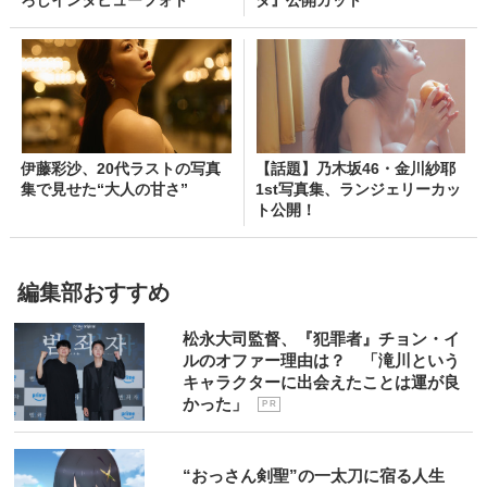
伊藤彩沙、20代ラストの写真
【話題】乃木坂46・金川紗耶
集で見せた“大人の甘さ”
1st写真集、ランジェリーカッ
ト公開！
編集部おすすめ
松永大司監督、『犯罪者』チョン・イ
ルのオファー理由は？ 「滝川という
キャラクターに出会えたことは運が良
かった」
P R
“おっさん剣聖”の一太刀に宿る人生