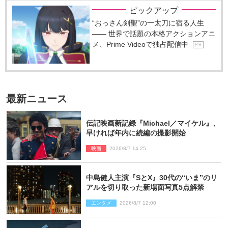
ピックアップ
“おっさん剣聖”の一太刀に宿る人生
―― 世界で話題の本格アクションアニ
メ、Prime Videoで独占配信中
P R
最新ニュース
伝記映画新記録『Michael／マイケル』、
早ければ年内に続編の撮影開始
映画
2026/8/7 14:25
中島健人主演『SとX』30代の“いま”のリ
アルを切り取った新場面写真5点解禁
エンタメ
2026/8/7 12:00