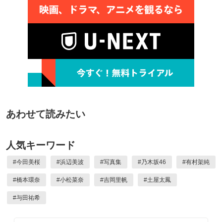
あわせて読みたい
人気キーワード
#
今田美桜
#
浜辺美波
#
写真集
#
乃木坂46
#
有村架純
#
橋本環奈
#
小松菜奈
#
吉岡里帆
#
土屋太鳳
#
与田祐希