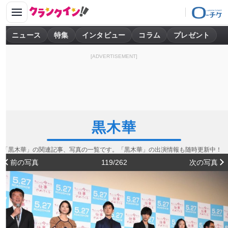
ニュース
特集
インタビュー
コラム
プレゼント
[ADVERTISEMENT]
黒木華
「黒木華」の関連記事、写真の一覧です。「黒木華」の出演情報も随時更新中！
前の写真
119/262
次の写真