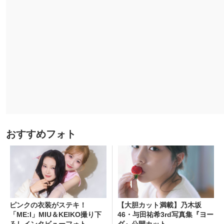
おすすめフォト
ピンクの衣装がステキ！
【大胆カット満載】乃木坂
「ME:I」MIU＆KEIKO撮り下
46・与田祐希3rd写真集『ヨー
ろしインタビューフォト
ダ』公開カット