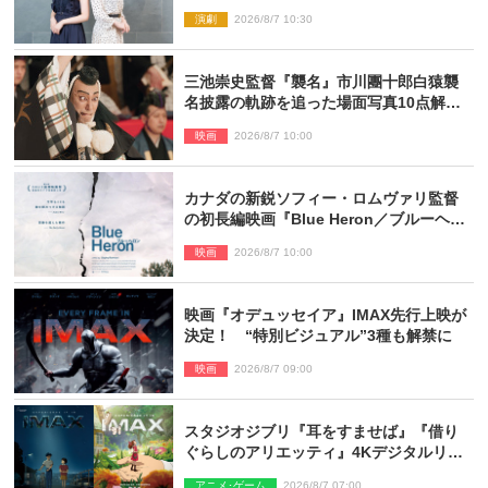
が語る「牡丹灯籠」の新たな魅力
演劇
2026/8/7 10:30
三池崇史監督『襲名』市川團十郎白猿襲
名披露の軌跡を追った場面写真10点解
禁！
映画
2026/8/7 10:00
カナダの新鋭ソフィー・ロムヴァリ監督
の初長編映画『Blue Heron／ブルーヘロ
ン』10.23公開
映画
2026/8/7 10:00
映画『オデュッセイア』IMAX先行上映が
決定！ “特別ビジュアル”3種も解禁に
映画
2026/8/7 09:00
スタジオジブリ『耳をすませば』『借り
ぐらしのアリエッティ』4Kデジタルリマ
スターでIMAX上映決定！
アニメ･ゲーム
2026/8/7 07:00