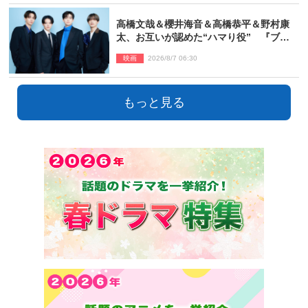
高橋文哉＆櫻井海音＆高橋恭平＆野村康
太、お互いが認めた“ハマり役” 『ブル
ーロック』で築いた最高のチームワーク
映画
2026/8/7 06:30
もっと見る