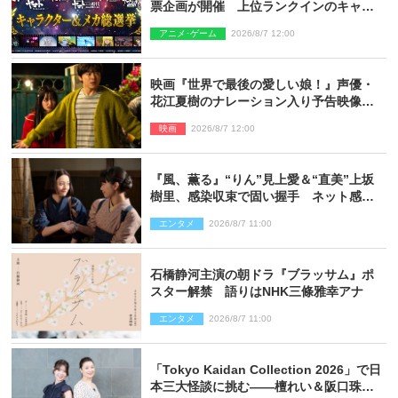
票企画が開催 上位ランクインのキャラ
クター＆メカは新規描き下ろしイラスト
アニメ･ゲーム
2026/8/7 12:00
を制作
映画『世界で最後の愛しい娘！』声優・
花江夏樹のナレーション入り予告映像解
禁「あふれ出る温かさに涙が止まらな
映画
2026/8/7 12:00
い！」
『風、薫る』“りん”見上愛＆“直美”上坂
樹里、感染収束で固い握手 ネット感動
「このバディは最強」「アツい」
エンタメ
2026/8/7 11:00
石橋静河主演の朝ドラ『ブラッサム』ポ
スター解禁 語りはNHK三條雅幸アナ
エンタメ
2026/8/7 11:00
「Tokyo Kaidan Collection 2026」で日
本三大怪談に挑む――檀れい＆阪口珠美