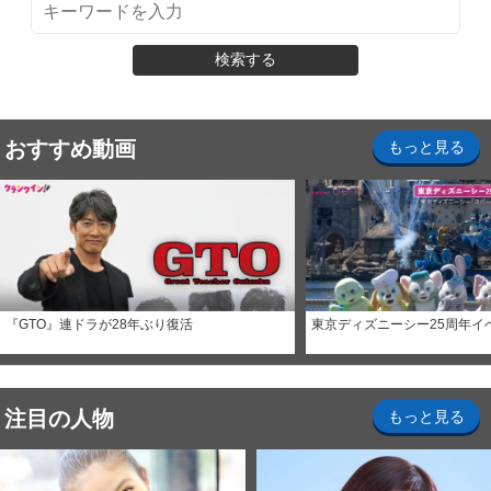
検索する
おすすめ動画
もっと見る
『GTO』連ドラが28年ぶり復活
東京ディズニーシー25周年イ
注目の人物
もっと見る