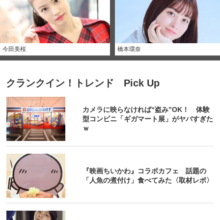
今田美桜
橋本環奈
クランクイン！トレンド Pick Up
カメラに映らなければ“盗み”OK！ 体験
型コンビニ「ギガマート展」がヤバすぎた
ｗ
『映画ちいかわ』コラボカフェ 話題の
「人魚の煮付け」食べてみた〈取材レポ〉