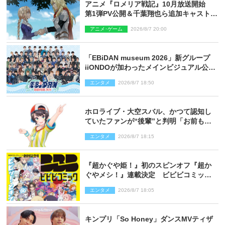
アニメ『ロメリア戦記』10月放送開始
第1弾PV公開＆千葉翔也ら追加キャスト4
人を発表
アニメ･ゲーム
2026/8/7 20:00
「EBiDAN museum 2026」新グループ
iiONDOが加わったメインビジュアル公
開！ 開催記念グッズラインナップも
エンタメ
2026/8/7 18:50
ホロライブ・大空スバル、かつて認知し
ていたファンが“後輩”と判明「お前もし
かしてあのときの？」
エンタメ
2026/8/7 18:15
『超かぐや姫！』初のスピンオフ『超か
ぐやメシ！』連載決定 ビビビコミック
創刊で31作品一挙公開
エンタメ
2026/8/7 18:05
キンプリ「So Honey」ダンスMVティザ