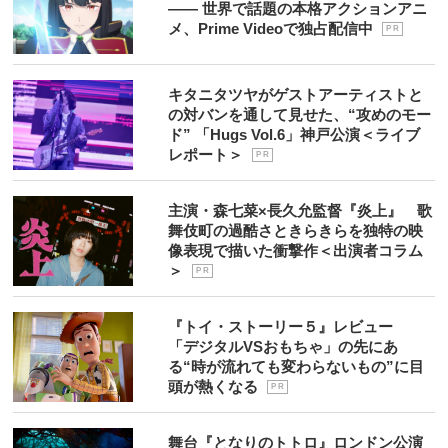
―― 世界で話題の本格アクションアニ
メ、Prime Videoで独占配信中
P R
キタニタツヤがゲストアーティストと
の対バンを通して見せた、“攻めのモー
ド” 「Hugs Vol.6」神戸公演＜ライブ
レポート＞
P R
主演・森七菜×長久允監督『炎上』 歌
舞伎町の過酷さときらきらを独特の映
像表現で描いた衝撃作＜出演者コラム
＞
P R
『トイ・ストーリー５』レビュー
「デジタルVSおもちゃ」の先にあ
る“時が流れても変わらないもの”に目
頭が熱くなる
P R
舞台『となりのトトロ』ロンドン公演