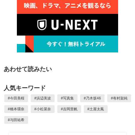
あわせて読みたい
人気キーワード
#
今田美桜
#
浜辺美波
#
写真集
#
乃木坂46
#
有村架純
#
橋本環奈
#
小松菜奈
#
吉岡里帆
#
土屋太鳳
#
与田祐希