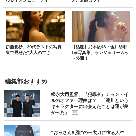
伊藤彩沙、20代ラストの写真
【話題】乃木坂46・金川紗耶
集で見せた“大人の甘さ”
1st写真集、ランジェリーカッ
ト公開！
編集部おすすめ
松永大司監督、『犯罪者』チョン・イ
ルのオファー理由は？ 「滝川という
キャラクターに出会えたことは運が良
かった」
P R
“おっさん剣聖”の一太刀に宿る人生