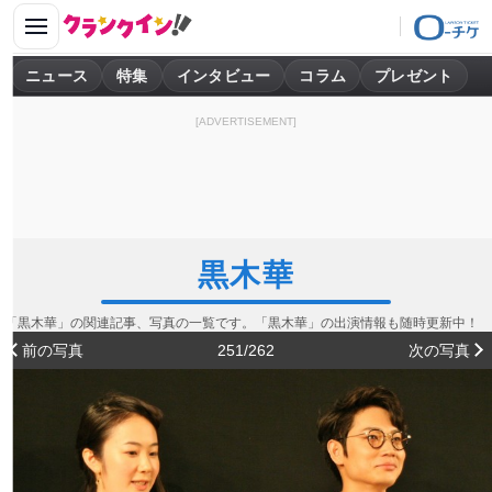
ニュース
特集
インタビュー
コラム
プレゼント
[ADVERTISEMENT]
黒木華
「黒木華」の関連記事、写真の一覧です。「黒木華」の出演情報も随時更新中！
前の写真
251/262
次の写真