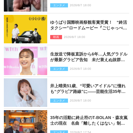
披露
エンタメ
2026/8/7 18:00
ゆうばり国際映画祭観客賞受賞！ “終活
タクシー”ロードムービー『ごじゃっぺタ
クシー』10月公開＆予告解禁
映画
2026/8/7 18:00
生放送で降板直訴から6年…人気グラドル
が最新グラビア告知 未だ衰えぬ抜群ス
タイルに反響
エンタメ
2026/8/7 18:00
井上晴美51歳、“可愛いアイドル”に憧れ
も“グラビア路線”に――芸能生活35年を
赤裸々に語る 27年ぶりに写真集発売
エンタメ
2026/8/7 18:00
35年の活動に終止符のT-BOLAN・森友嵐
士の現在 名曲「離したくはない」制作
秘話も
エンタメ
2026/8/7 17:54