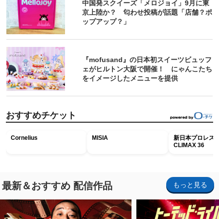
中国発スクイーズ「メロジョイ」9月に東
京上陸か？ 匂わせ投稿が話題「店舗？ポ
ップアップ？」
『mofusand』の日本初スイーツビュッフ
ェがヒルトン大阪で開催！ にゃんこたち
をイメージしたメニューを提供
おすすめチケット
Cornelius
MISIA
新日本プロレス G
CLIMAX 36
最新＆おすすめ 配信作品
もっと見る