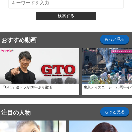
検索する
おすすめ動画
もっと見る
『GTO』連ドラが28年ぶり復活
東京ディズニーシー25周年イ
注目の人物
もっと見る