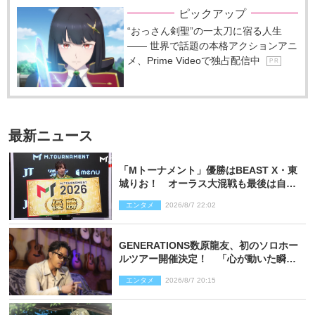
ピックアップ
“おっさん剣聖”の一太刀に宿る人生
―― 世界で話題の本格アクションアニ
メ、Prime Videoで独占配信中
P R
最新ニュース
「Mトーナメント」優勝はBEAST X・東
城りお！ オーラス大混戦も最後は自ら
和了って幕引き
エンタメ
2026/8/7 22:02
GENERATIONS数原龍友、初のソロホー
ルツアー開催決定！ 「心が動いた瞬間
を、音に乗せてお届けできれば」
エンタメ
2026/8/7 20:15