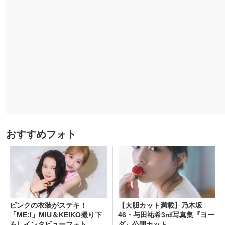
おすすめフォト
ピンクの衣装がステキ！
【大胆カット満載】乃木坂
「ME:I」MIU＆KEIKO撮り下
46・与田祐希3rd写真集『ヨー
ろしインタビューフォト
ダ』公開カット