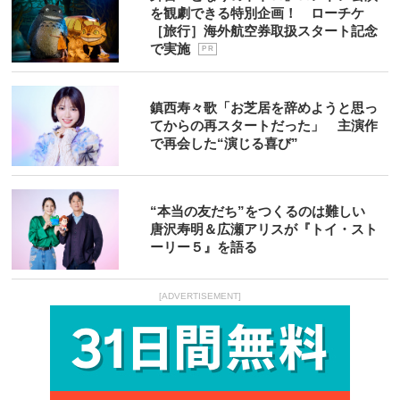
を観劇できる特別企画！ ローチケ
［旅行］海外航空券取扱スタート記念
で実施
P R
鎮西寿々歌「お芝居を辞めようと思っ
てからの再スタートだった」 主演作
で再会した“演じる喜び”
“本当の友だち”をつくるのは難しい
唐沢寿明＆広瀬アリスが『トイ・スト
ーリー５』を語る
[ADVERTISEMENT]