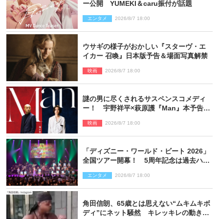
ー公開 YUMEKI＆caru振付が話題
エンタメ
2026/8/7 18:00
ウサギの様子がおかしい『スターヴ・エ
イカー 召喚』日本版予告＆場面写真解禁
映画
2026/8/7 18:00
謎の男に尽くされるサスペンスコメディ
ー！ 宇野祥平×萩原護『Man』本予告＆
新ビジュアル解禁
映画
2026/8/7 18:00
「ディズニー・ワールド・ビート 2026」
全国ツアー開幕！ 5周年記念は過去ハイ
ライト＆クルーズ旅を大満喫！【潜入レ
エンタメ
2026/8/7 18:00
ポート】
角田信朗、65歳とは思えない“ムキムキボ
ディ”にネット騒然 キレッキレの動きを