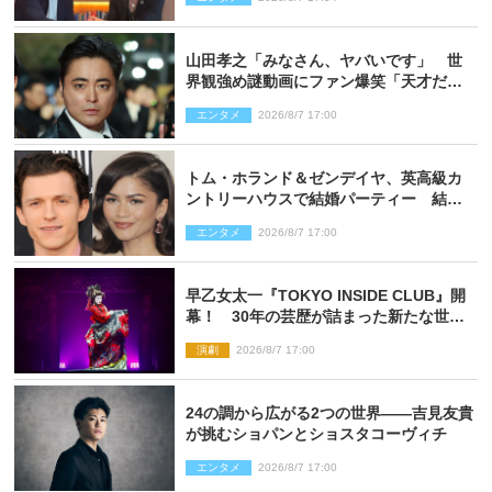
山田孝之「みなさん、ヤバいです」 世
界観強め謎動画にファン爆笑「天才だ
わ」
エンタメ
2026/8/7 17:00
トム・ホランド＆ゼンデイヤ、英高級カ
ントリーハウスで結婚パーティー 結婚
指輪を身に着けたトムも初キャッチ
エンタメ
2026/8/7 17:00
早乙女太一『TOKYO INSIDE CLUB』開
幕！ 30年の芸歴が詰まった新たな世界
観
演劇
2026/8/7 17:00
24の調から広がる2つの世界――吉見友貴
が挑むショパンとショスタコーヴィチ
エンタメ
2026/8/7 17:00