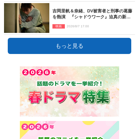
吉岡里帆＆奈緒、DV被害者と刑事の葛藤
を熱演 『シャドウワーク』迫真の新場
面写真公開
映画
2026/8/7 17:00
もっと見る