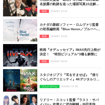
名披露の軌跡を追った場面写真10点解
禁！
映画
2026/8/7 10:00
カナダの新鋭ソフィー・ロムヴァリ監督
の初長編映画『Blue Heron／ブルーヘロ
ン』10.23公開
映画
2026/8/7 10:00
映画『オデュッセイア』IMAX先行上映が
決定！ “特別ビジュアル”3種も解禁に
映画
2026/8/7 09:00
スタジオジブリ『耳をすませば』『借り
ぐらしのアリエッティ』4Kデジタルリマ
スターでIMAX上映決定！
アニメ･ゲーム
2026/8/7 07:00
リドリー・スコット監督『ラスト・サバ
イバー』吹替えに武内駿輔・内田直哉・