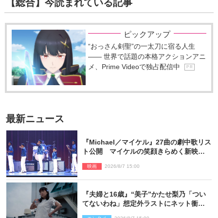
【総合】今読まれている記事
ピックアップ
“おっさん剣聖”の一太刀に宿る人生
―― 世界で話題の本格アクションアニ
メ、Prime Videoで独占配信中
P R
最新ニュース
『Michael／マイケル』27曲の劇中歌リス
ト公開 マイケルの笑顔きらめく新映像
も
映画
2026/8/7 15:00
『夫婦と16歳』“美子”かたせ梨乃「つい
てないわね」想定外ラストにネット衝撃
「ヤバすぎ…」「怖えぇ」（ネタバレあ