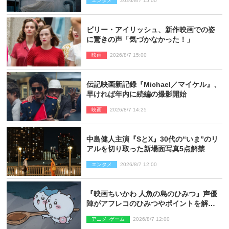
エンタメ
2026/8/7 15:00
り）
ビリー・アイリッシュ、新作映画での姿
に驚きの声「気づかなかった！」
映画
2026/8/7 15:00
伝記映画新記録『Michael／マイケル』、
早ければ年内に続編の撮影開始
映画
2026/8/7 14:25
中島健人主演『SとX』30代の“いま”のリ
アルを切り取った新場面写真5点解禁
エンタメ
2026/8/7 12:00
『映画ちいかわ 人魚の島のひみつ』声優
陣がアフレコのひみつやポイントを解
説！ 新カットも到着
アニメ･ゲーム
2026/8/7 12:00