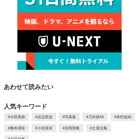
あわせて読みたい
人気キーワード
#
今田美桜
#
浜辺美波
#
写真集
#
乃木坂46
#
有村架純
#
橋本環奈
#
小松菜奈
#
吉岡里帆
#
土屋太鳳