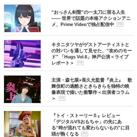
“おっさん剣聖”の一太刀に宿る人生
―― 世界で話題の本格アクションアニ
メ、Prime Videoで独占配信中
P R
キタニタツヤがゲストアーティストと
の対バンを通して見せた、“攻めのモー
ド” 「Hugs Vol.6」神戸公演＜ライブ
レポート＞
P R
主演・森七菜×長久允監督『炎上』 歌
舞伎町の過酷さときらきらを独特の映
像表現で描いた衝撃作＜出演者コラム
＞
P R
『トイ・ストーリー５』レビュー
「デジタルVSおもちゃ」の先にあ
る“時が流れても変わらないもの”に目
頭が熱くなる
P R