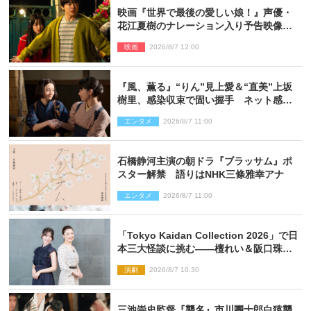
映画『世界で最後の愛しい娘！』声優・
花江夏樹のナレーション入り予告映像解
禁「あふれ出る温かさに涙が止まらな
映画
2026/8/7 12:00
い！」
『風、薫る』“りん”見上愛＆“直美”上坂
樹里、感染収束で固い握手 ネット感動
「このバディは最強」「アツい」
エンタメ
2026/8/7 11:00
石橋静河主演の朝ドラ『ブラッサム』ポ
スター解禁 語りはNHK三條雅幸アナ
エンタメ
2026/8/7 11:00
「Tokyo Kaidan Collection 2026」で日
本三大怪談に挑む――檀れい＆阪口珠美
が語る「牡丹灯籠」の新たな魅力
演劇
2026/8/7 10:30
三池崇史監督『襲名』市川團十郎白猿襲