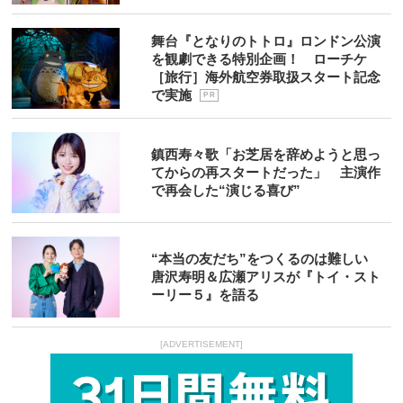
舞台『となりのトトロ』ロンドン公演
を観劇できる特別企画！ ローチケ
［旅行］海外航空券取扱スタート記念
で実施
P R
鎮西寿々歌「お芝居を辞めようと思っ
てからの再スタートだった」 主演作
で再会した“演じる喜び”
“本当の友だち”をつくるのは難しい
唐沢寿明＆広瀬アリスが『トイ・スト
ーリー５』を語る
[ADVERTISEMENT]