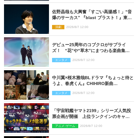
佐野晶哉も大興奮「すごい高揚感！」“音
爆のサーカス” 『blast ブラスト！』東京
公演が開幕！
演劇
2026/8/7 12:00
デビュー25周年のコブクロがサプライ
ズ！ “花”や“草木”にまつわる楽曲集め
た新コンセプトアルバムを“花の日”に配
エンタメ
2026/8/7 12:00
信リリース
中川翼×桜木雅哉BLドラマ『ちょっと待と
うよ、春虎くん』CHIHIRO新曲
「Honeyy」がED主題歌に決定！
エンタメ
2026/8/7 12:00
「宇宙戦艦ヤマト2199」シリーズ人気投
票企画が開催 上位ランクインのキャラ
クター＆メカは新規描き下ろしイラスト
アニメ･ゲーム
2026/8/7 12:00
を制作