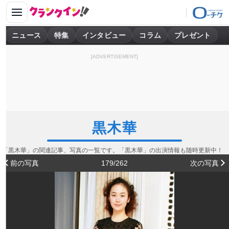
ニュース
特集
インタビュー
コラム
プレゼント
[ADVERTISEMENT]
黒木華
「黒木華」の関連記事、写真の一覧です。「黒木華」の出演情報も随時更新中！
前の写真
179/262
次の写真