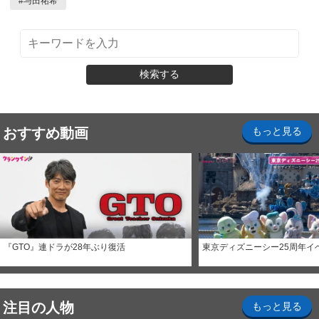
#
与田祐希
検索する
おすすめ動画
もっと見る
『GTO』連ドラが28年ぶり復活
東京ディズニーシー25周年イ
注目の人物
もっと見る