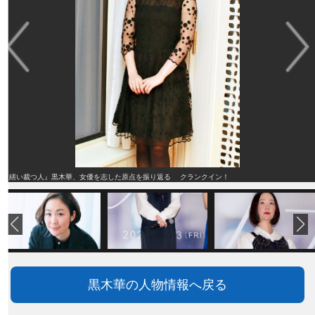
『繕い裁つ人』黒木華、女優を志した原点を振り返る クランクイン！
黒木華の人物情報へ戻る