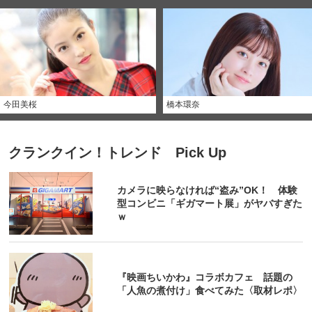
今田美桜
橋本環奈
クランクイン！トレンド Pick Up
カメラに映らなければ“盗み”OK！ 体験
型コンビニ「ギガマート展」がヤバすぎた
ｗ
『映画ちいかわ』コラボカフェ 話題の
「人魚の煮付け」食べてみた〈取材レポ〉