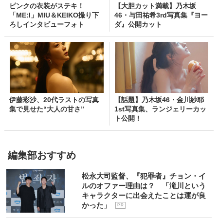
ピンクの衣装がステキ！
【大胆カット満載】乃木坂
「ME:I」MIU＆KEIKO撮り下
46・与田祐希3rd写真集『ヨー
ろしインタビューフォト
ダ』公開カット
伊藤彩沙、20代ラストの写真
【話題】乃木坂46・金川紗耶
集で見せた“大人の甘さ”
1st写真集、ランジェリーカッ
ト公開！
編集部おすすめ
松永大司監督、『犯罪者』チョン・イ
ルのオファー理由は？ 「滝川という
キャラクターに出会えたことは運が良
かった」
P R