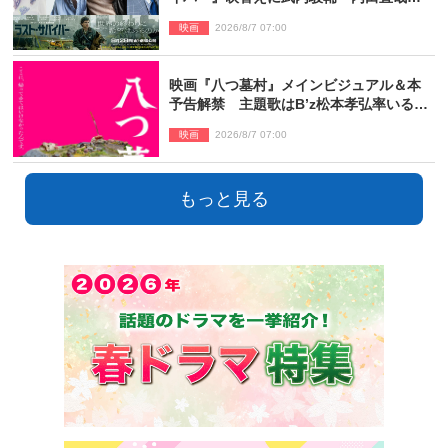
種崎敦美・井上和彦ら豪華声優陣が集
映画
2026/8/7 07:00
結！
映画『八つ墓村』メインビジュアル＆本
予告解禁 主題歌はB’z松本孝弘率いる
TMG「DOOM」に決定
映画
2026/8/7 07:00
もっと見る