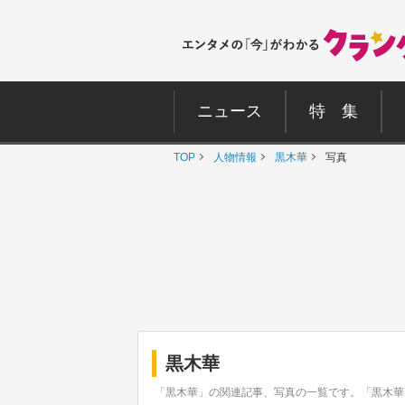
ニュース
特 集
TOP
人物情報
黒木華
写真
黒木華
「黒木華」の関連記事、写真の一覧です。「黒木華