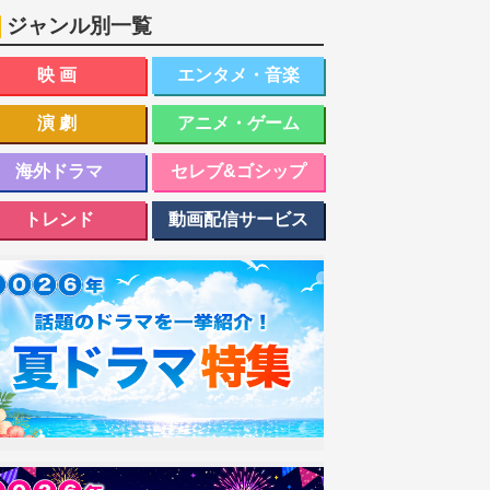
ジャンル別一覧
映画
エンタメ・音楽
演劇
アニメ・ゲーム
海外ドラマ
セレブ&ゴシップ
トレンド
動画配信サービス