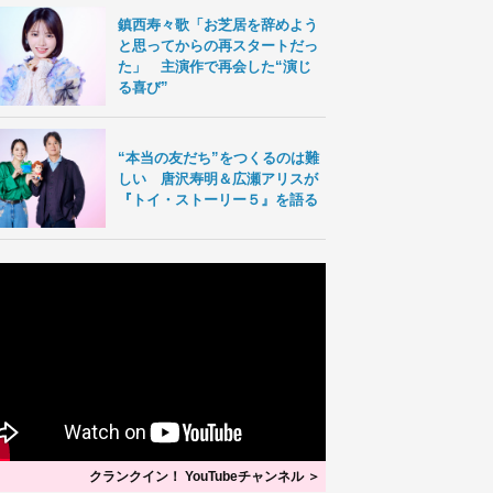
鎮西寿々歌「お芝居を辞めよう
と思ってからの再スタートだっ
た」 主演作で再会した“演じ
る喜び”
“本当の友だち”をつくるのは難
しい 唐沢寿明＆広瀬アリスが
『トイ・ストーリー５』を語る
クランクイン！ YouTubeチャンネル ＞