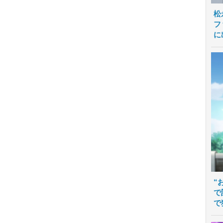
松
フ
に
“
で
で