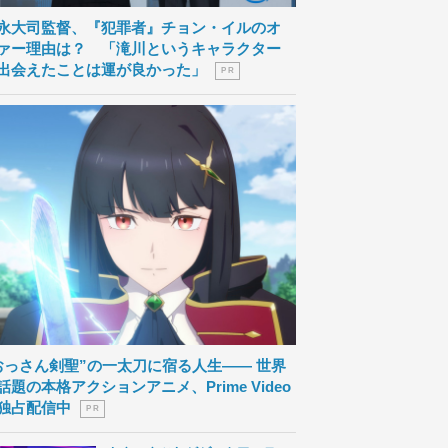
永大司監督、『犯罪者』チョン・イルのオ
ァー理由は？ 「滝川というキャラクター
出会えたことは運が良かった」
P R
おっさん剣聖”の一太刀に宿る人生―― 世界
話題の本格アクションアニメ、Prime Video
独占配信中
P R