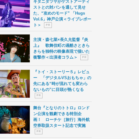
キタニタツヤがゲストアーティ
ストとの対バンを通して見せ
た、“攻めのモード” 「Hugs
Vol.6」神戸公演＜ライブレポー
ト＞
P R
主演・森七菜×長久允監督『炎
上』 歌舞伎町の過酷さときら
きらを独特の映像表現で描いた
衝撃作＜出演者コラム＞
P R
『トイ・ストーリー５』レビュ
ー 「デジタルVSおもちゃ」の
先にある“時が流れても変わら
ないもの”に目頭が熱くなる
P R
舞台『となりのトトロ』ロンド
ン公演を観劇できる特別企
画！ ローチケ［旅行］海外航
空券取扱スタート記念で実施
P R