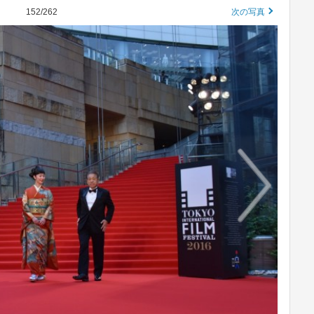
152/262
次の写真