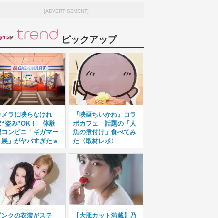
[ADVERTISEMENT]
ピックアップ
カメラに映らなけれ
『映画ちいかわ』コラ
ば“盗み”OK！ 体験
ボカフェ 話題の「人
型コンビニ「ギガマー
魚の煮付け」食べてみ
ト展」がヤバすぎたｗ
た〈取材レポ〉
ピンクの衣装がステ
【大胆カット満載】乃