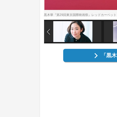
黒木華『第29回東京国際映画祭』レッドカーペッ
「黒木