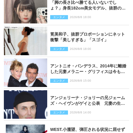
「脚の長さ比べ勝てる人いないでし
ょ？」身長182cm美女モデル、抜群のプ
ロポーションにネット衝撃
エンタメ
2026/8/8 18:00
筧美和子、抜群プロポーションにネット
衝撃「美しすぎる」「スゴイ」
エンタメ
2026/8/8 18:00
アントニオ・バンデラス、2014年に離婚
した元妻メラニー・グリフィスは今も
「親友の一人」
エンタメ
2026/8/8 15:00
アンジェリーナ・ジョリーの兄ジェーム
ズ・ヘイヴンがゲイと公表 元妻の生配
信で明らかに
エンタメ
2026/8/8 14:00
WEST.小瀧望、弾圧される状況に屈せず