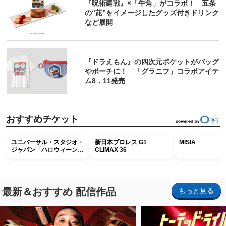
『呪術廻戦』×「牛角」がコラボ！ 五条
の“茈”をイメージしたグッズ付きドリンク
など展開
『ドラえもん』の四次元ポケットがバッグ
やポーチに！ 「グラニフ」コラボアイテ
ム8．11発売
おすすめチケット
ユニバーサル・スタジオ・
新日本プロレス G1
MISIA
ジャパン「ハロウィーン・
CLIMAX 36
ホラー・ナイト ～オール
ナイト～パス」
最新＆おすすめ 配信作品
もっと見る