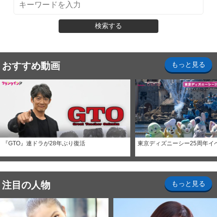
検索する
おすすめ動画
もっと見る
『GTO』連ドラが28年ぶり復活
東京ディズニーシー25周年イ
注目の人物
もっと見る