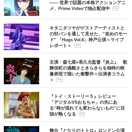
―― 世界で話題の本格アクションアニ
メ、Prime Videoで独占配信中
P R
キタニタツヤがゲストアーティストと
の対バンを通して見せた、“攻めのモー
ド” 「Hugs Vol.6」神戸公演＜ライブ
レポート＞
P R
主演・森七菜×長久允監督『炎上』 歌
舞伎町の過酷さときらきらを独特の映
像表現で描いた衝撃作＜出演者コラム
＞
P R
『トイ・ストーリー５』レビュー
「デジタルVSおもちゃ」の先にあ
る“時が流れても変わらないもの”に目
頭が熱くなる
P R
舞台『となりのトトロ』ロンドン公演