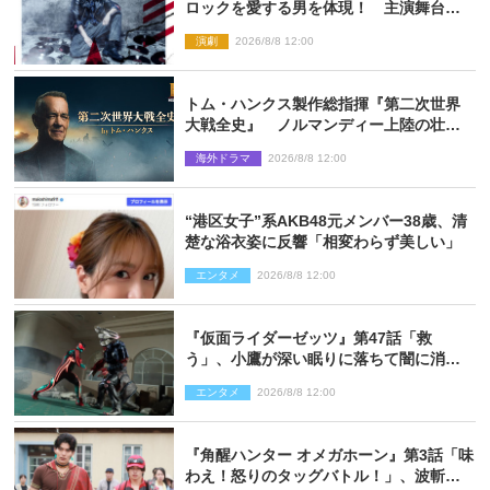
ロックを愛する男を体現！ 主演舞台
『ロックンロール』ビジュアル解禁
演劇
2026/8/8 12:00
トム・ハンクス製作総指揮『第二次世界
大戦全史』 ノルマンディー上陸の壮絶
な戦場を収めた特別映像解禁
海外ドラマ
2026/8/8 12:00
“港区女子”系AKB48元メンバー38歳、清
楚な浴衣姿に反響「相変わらず美しい」
エンタメ
2026/8/8 12:00
『仮面ライダーゼッツ』第47話「救
う」、小鷹が深い眠りに落ちて闇に消え
る…？
エンタメ
2026/8/8 12:00
『角醒ハンター オメガホーン』第3話「味
わえ！怒りのタッグバトル！」、波斬の