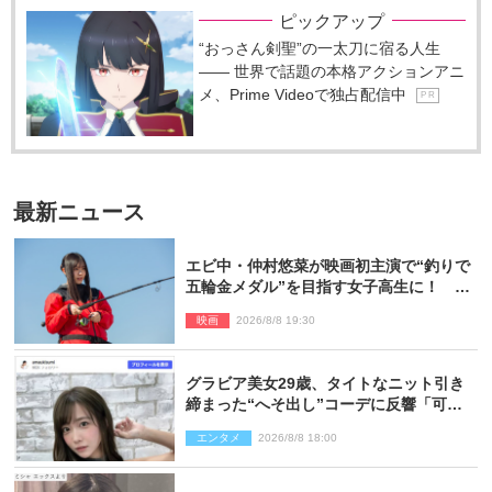
ピックアップ
“おっさん剣聖”の一太刀に宿る人生
―― 世界で話題の本格アクションアニ
メ、Prime Videoで独占配信中
P R
最新ニュース
エビ中・仲村悠菜が映画初主演で“釣りで
五輪金メダル”を目指す女子高生に！ 映
画『つりこまち』今秋公開
映画
2026/8/8 19:30
グラビア美女29歳、タイトなニット引き
締まった“へそ出し”コーデに反響「可愛
い過ぎる」
エンタメ
2026/8/8 18:00