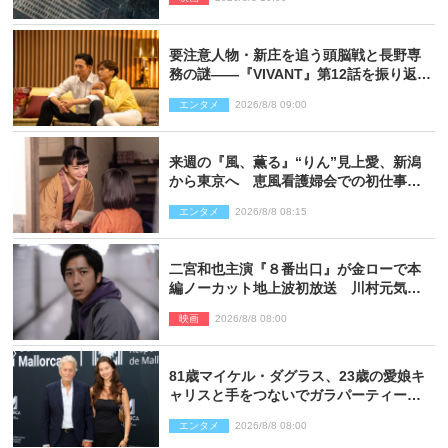
要注意人物・新庄を追う頭脳戦と長野専
務の謎――『VIVANT』第12話を振り返
る！
エンタメ
2026/8/8 09:00
来週の『風、薫る』“りん”見上愛、新潟
から東京へ 恵風看護婦会での初仕事に
向かう
エンタメ
2026/8/8 08:15
二宮和也主演『８番出口』が金ローで本
編ノーカット地上波初放送 川村元気監
督＆二宮コメント到着
映画
2026/8/8 08:00
81歳マイケル・ダグラス、23歳の愛娘キ
ャリスと手をつないでガラパーティーに
来場
エンタメ
2026/8/8 08:00