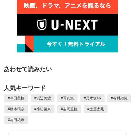
あわせて読みたい
人気キーワード
#
今田美桜
#
浜辺美波
#
写真集
#
乃木坂46
#
有村架純
#
橋本環奈
#
小松菜奈
#
吉岡里帆
#
土屋太鳳
#
与田祐希