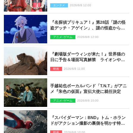
ギリコがハンターバトルを挑んできた！
エンタメ
2026/8/8 12:00
『名探偵プリキュア！』第28話「謎の怪
盗デッチ・アゲイン」、謎の怪盗から不
思議な予告状が届く
アニメ･ゲーム
2026/8/8 12:00
『劇場版ダーウィンが来た！』世界猫の
日に予告＆場面写真解禁 ライオンやマ
ヌルネコの赤ちゃんが大集合
映画
2026/8/8 11:00
手越祐也ボーカルバンド「T.N.T」がアニ
メ『朱色の仮面』宣伝大使に就任決定
アニメ･ゲーム
2026/8/8 10:00
『スパイダーマン：BND』トム・ホラン
ドがアクション撮影の裏側を明かす特別
映像解禁
映画
2026/8/8 10:00