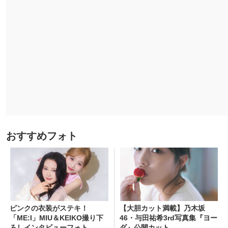
おすすめフォト
ピンクの衣装がステキ！
【大胆カット満載】乃木坂
「ME:I」MIU＆KEIKO撮り下
46・与田祐希3rd写真集『ヨー
ろしインタビューフォト
ダ』公開カット