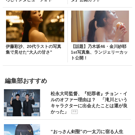
伊藤彩沙、20代ラストの写真
【話題】乃木坂46・金川紗耶
集で見せた“大人の甘さ”
1st写真集、ランジェリーカッ
ト公開！
編集部おすすめ
松永大司監督、『犯罪者』チョン・イ
ルのオファー理由は？ 「滝川という
キャラクターに出会えたことは運が良
かった」
P R
“おっさん剣聖”の一太刀に宿る人生