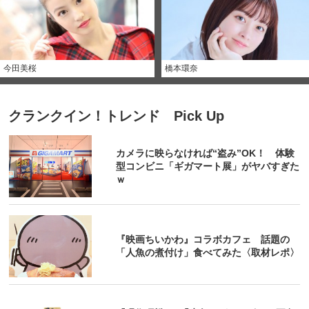
今田美桜
橋本環奈
クランクイン！トレンド Pick Up
カメラに映らなければ“盗み”OK！ 体験
型コンビニ「ギガマート展」がヤバすぎた
ｗ
『映画ちいかわ』コラボカフェ 話題の
「人魚の煮付け」食べてみた〈取材レポ〉