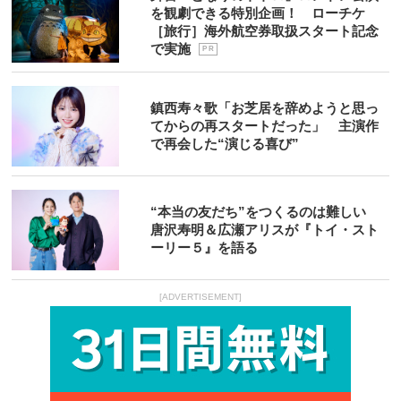
を観劇できる特別企画！ ローチケ
［旅行］海外航空券取扱スタート記念
で実施
P R
鎮西寿々歌「お芝居を辞めようと思っ
てからの再スタートだった」 主演作
で再会した“演じる喜び”
“本当の友だち”をつくるのは難しい
唐沢寿明＆広瀬アリスが『トイ・スト
ーリー５』を語る
[ADVERTISEMENT]