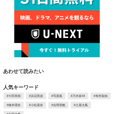
あわせて読みたい
人気キーワード
#
今田美桜
#
浜辺美波
#
写真集
#
乃木坂46
#
有村架純
#
橋本環奈
#
小松菜奈
#
吉岡里帆
#
土屋太鳳