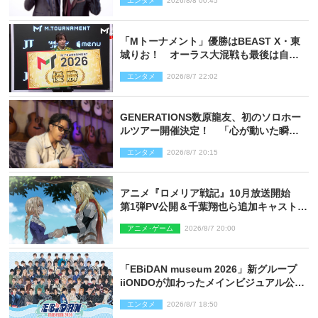
エンタメ
2026/8/8 00:45
「Mトーナメント」優勝はBEAST X・東
城りお！ オーラス大混戦も最後は自ら
和了って幕引き
エンタメ
2026/8/7 22:02
GENERATIONS数原龍友、初のソロホー
ルツアー開催決定！ 「心が動いた瞬間
を、音に乗せてお届けできれば」
エンタメ
2026/8/7 20:15
アニメ『ロメリア戦記』10月放送開始
第1弾PV公開＆千葉翔也ら追加キャスト4
人を発表
アニメ･ゲーム
2026/8/7 20:00
「EBiDAN museum 2026」新グループ
iiONDOが加わったメインビジュアル公
開！ 開催記念グッズラインナップも
エンタメ
2026/8/7 18:50