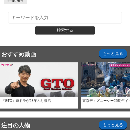
#
与田祐希
検索する
おすすめ動画
もっと見る
『GTO』連ドラが28年ぶり復活
東京ディズニーシー25周年イ
注目の人物
もっと見る