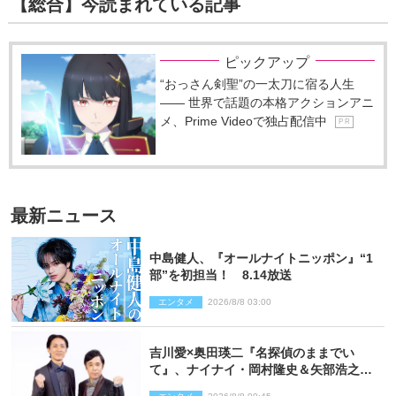
【総合】今読まれている記事
ピックアップ
“おっさん剣聖”の一太刀に宿る人生
―― 世界で話題の本格アクションアニ
メ、Prime Videoで独占配信中
P R
最新ニュース
中島健人、『オールナイトニッポン』“1
部”を初担当！ 8.14放送
エンタメ
2026/8/8 03:00
吉川愛×奥田瑛二『名探偵のままでい
て』、ナイナイ・岡村隆史＆矢部浩之の
ゲスト出演が決定！