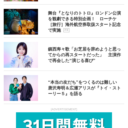
舞台『となりのトトロ』ロンドン公演
を観劇できる特別企画！ ローチケ
［旅行］海外航空券取扱スタート記念
で実施
P R
鎮西寿々歌「お芝居を辞めようと思っ
てからの再スタートだった」 主演作
で再会した“演じる喜び”
“本当の友だち”をつくるのは難しい
唐沢寿明＆広瀬アリスが『トイ・スト
ーリー５』を語る
[ADVERTISEMENT]