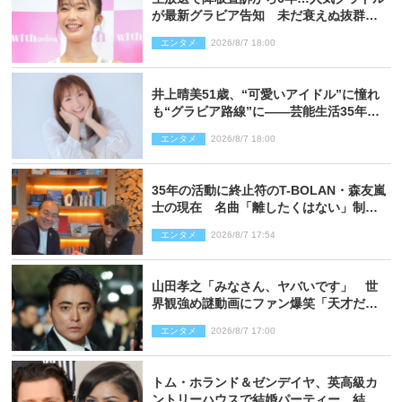
が最新グラビア告知 未だ衰えぬ抜群ス
タイルに反響
エンタメ
2026/8/7 18:00
井上晴美51歳、“可愛いアイドル”に憧れ
も“グラビア路線”に――芸能生活35年を
赤裸々に語る 27年ぶりに写真集発売
エンタメ
2026/8/7 18:00
35年の活動に終止符のT-BOLAN・森友嵐
士の現在 名曲「離したくはない」制作
秘話も
エンタメ
2026/8/7 17:54
山田孝之「みなさん、ヤバいです」 世
界観強め謎動画にファン爆笑「天才だ
わ」
エンタメ
2026/8/7 17:00
トム・ホランド＆ゼンデイヤ、英高級カ
ントリーハウスで結婚パーティー 結婚