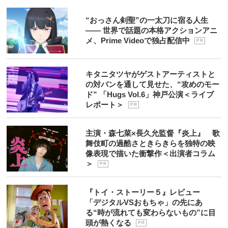
“おっさん剣聖”の一太刀に宿る人生
―― 世界で話題の本格アクションアニ
メ、Prime Videoで独占配信中
P R
キタニタツヤがゲストアーティストと
の対バンを通して見せた、“攻めのモー
ド” 「Hugs Vol.6」神戸公演＜ライブ
レポート＞
P R
主演・森七菜×長久允監督『炎上』 歌
舞伎町の過酷さときらきらを独特の映
像表現で描いた衝撃作＜出演者コラム
＞
P R
『トイ・ストーリー５』レビュー
「デジタルVSおもちゃ」の先にあ
る“時が流れても変わらないもの”に目
頭が熱くなる
P R