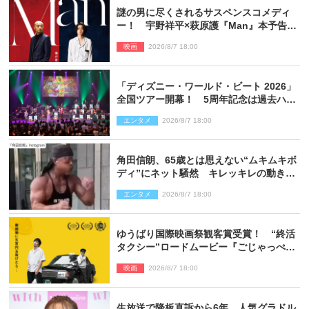
謎の男に尽くされるサスペンスコメディ
ー！ 宇野祥平×萩原護『Man』本予告＆
新ビジュアル解禁
映画
2026/8/7 18:00
「ディズニー・ワールド・ビート 2026」
全国ツアー開幕！ 5周年記念は過去ハイ
ライト＆クルーズ旅を大満喫！【潜入レ
エンタメ
2026/8/7 18:00
ポート】
角田信朗、65歳とは思えない“ムキムキボ
ディ”にネット騒然 キレッキレの動きを
披露
エンタメ
2026/8/7 18:00
ゆうばり国際映画祭観客賞受賞！ “終活
タクシー”ロードムービー『ごじゃっぺタ
クシー』10月公開＆予告解禁
映画
2026/8/7 18:00
生放送で降板直訴から6年…人気グラドル