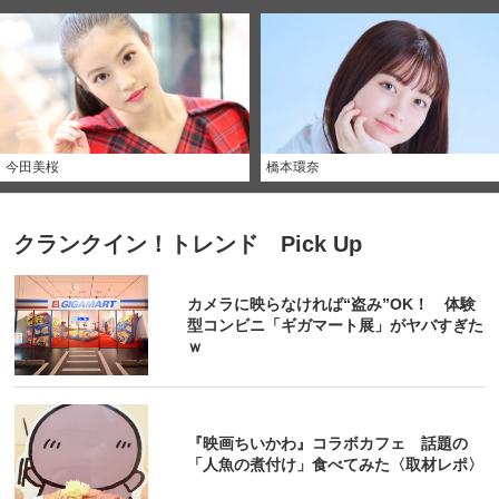
今田美桜
橋本環奈
クランクイン！トレンド Pick Up
カメラに映らなければ“盗み”OK！ 体験
型コンビニ「ギガマート展」がヤバすぎた
ｗ
『映画ちいかわ』コラボカフェ 話題の
「人魚の煮付け」食べてみた〈取材レポ〉