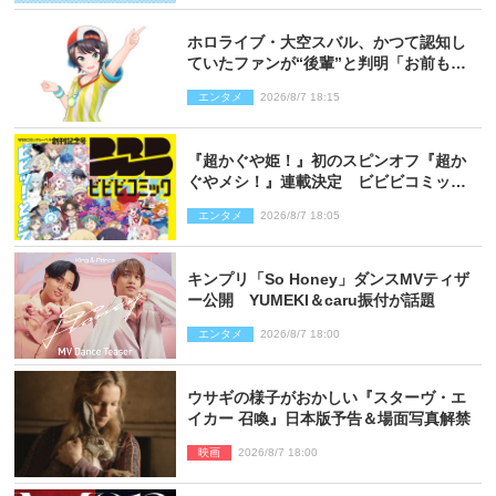
ホロライブ・大空スバル、かつて認知し
ていたファンが“後輩”と判明「お前もし
かしてあのときの？」
エンタメ
2026/8/7 18:15
『超かぐや姫！』初のスピンオフ『超か
ぐやメシ！』連載決定 ビビビコミック
創刊で31作品一挙公開
エンタメ
2026/8/7 18:05
キンプリ「So Honey」ダンスMVティザ
ー公開 YUMEKI＆caru振付が話題
エンタメ
2026/8/7 18:00
ウサギの様子がおかしい『スターヴ・エ
イカー 召喚』日本版予告＆場面写真解禁
映画
2026/8/7 18:00