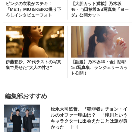
ピンクの衣装がステキ！
【大胆カット満載】乃木坂
「ME:I」MIU＆KEIKO撮り下
46・与田祐希3rd写真集『ヨー
ろしインタビューフォト
ダ』公開カット
伊藤彩沙、20代ラストの写真
【話題】乃木坂46・金川紗耶
集で見せた“大人の甘さ”
1st写真集、ランジェリーカッ
ト公開！
編集部おすすめ
松永大司監督、『犯罪者』チョン・イ
ルのオファー理由は？ 「滝川という
キャラクターに出会えたことは運が良
かった」
P R