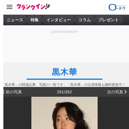
ニュース
特集
インタビュー
コラム
プレゼント
[ADVERTISEMENT]
黒木華
「黒木華」の関連記事、写真の一覧です。「黒木華」の出演情報も随時更新中！
前の写真
261/262
次の写真