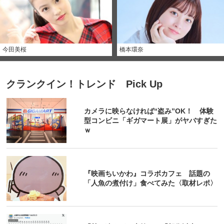
今田美桜
橋本環奈
クランクイン！トレンド Pick Up
カメラに映らなければ“盗み”OK！ 体験
型コンビニ「ギガマート展」がヤバすぎた
ｗ
『映画ちいかわ』コラボカフェ 話題の
「人魚の煮付け」食べてみた〈取材レポ〉