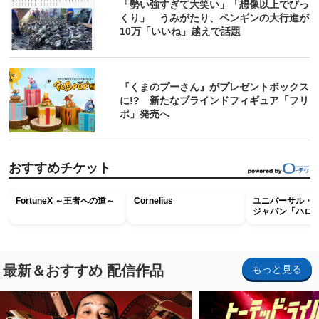
「勢い強すぎて大笑い」「想像以上でびっ
くり」 うみがたり、ペンギンの大行進が
10万「いいね」越えで話題
『くまのプーさん』がプレゼントボックス
に!? 新たなブラインドフィギュア「フリ
ポ」発売へ
おすすめチケット
FortuneX ～王者への道～
Cornelius
ユニバーサル・
ジャパン「ハロ
ホラー・ナイト 
ナイト～パス」
最新＆おすすめ 配信作品
もっと見る