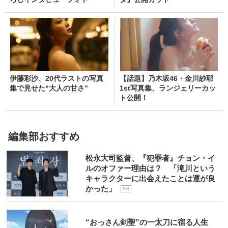
伊藤彩沙、20代ラストの写真
【話題】乃木坂46・金川紗耶
集で見せた“大人の甘さ”
1st写真集、ランジェリーカッ
ト公開！
編集部おすすめ
松永大司監督、『犯罪者』チョン・イ
ルのオファー理由は？ 「滝川という
キャラクターに出会えたことは運が良
かった」
P R
“おっさん剣聖”の一太刀に宿る人生