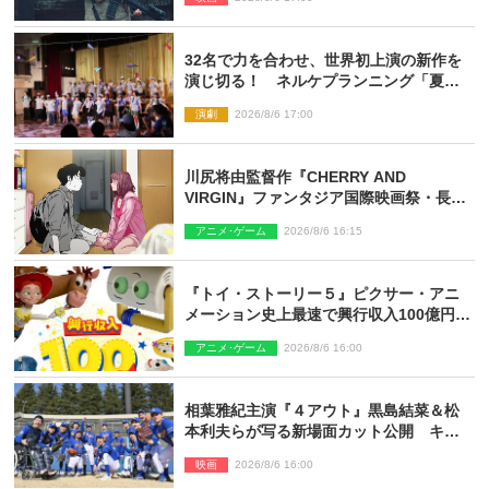
とは
32名で力を合わせ、世界初上演の新作を
演じ切る！ ネルケプランニング「夏休
み！オン・ワークショップ2026」レポー
演劇
2026/8/6 17:00
ト【最終日】
川尻将由監督作『CHERRY AND
VIRGIN』ファンタジア国際映画祭・長編
アニメ部門で観客賞・金賞受賞！
アニメ･ゲーム
2026/8/6 16:15
『トイ・ストーリー５』ピクサー・アニ
メーション史上最速で興行収入100億円突
破 シリーズNo.1興収が目前
アニメ･ゲーム
2026/8/6 16:00
相葉雅紀主演『４アウト』黒島結菜＆松
本利夫らが写る新場面カット公開 キャ
スト登壇イベントも決定
映画
2026/8/6 16:00