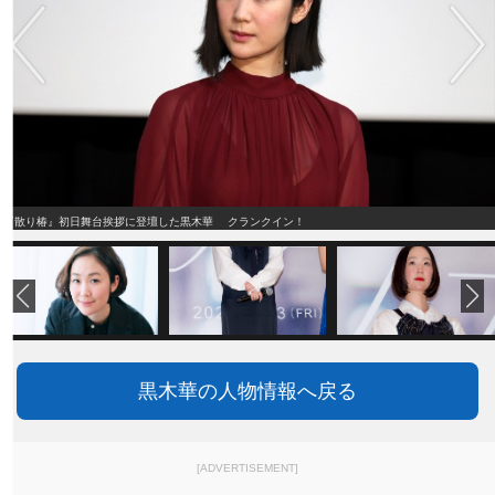
『散り椿』初日舞台挨拶に登壇した黒木華 クランクイン！
黒木華の人物情報へ戻る
[ADVERTISEMENT]