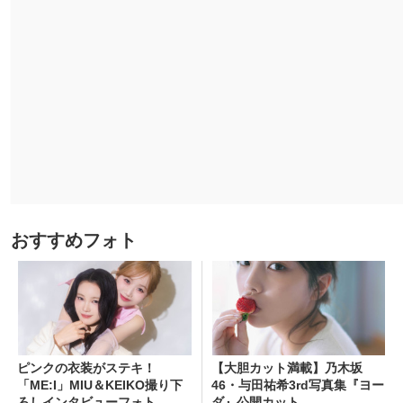
おすすめフォト
ピンクの衣装がステキ！
【大胆カット満載】乃木坂
「ME:I」MIU＆KEIKO撮り下
46・与田祐希3rd写真集『ヨー
ろしインタビューフォト
ダ』公開カット