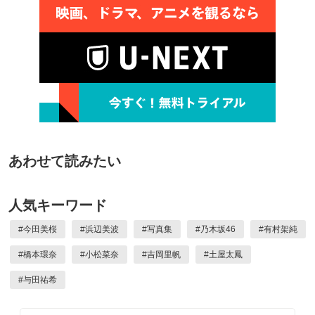
あわせて読みたい
人気キーワード
#
今田美桜
#
浜辺美波
#
写真集
#
乃木坂46
#
有村架純
#
橋本環奈
#
小松菜奈
#
吉岡里帆
#
土屋太鳳
#
与田祐希