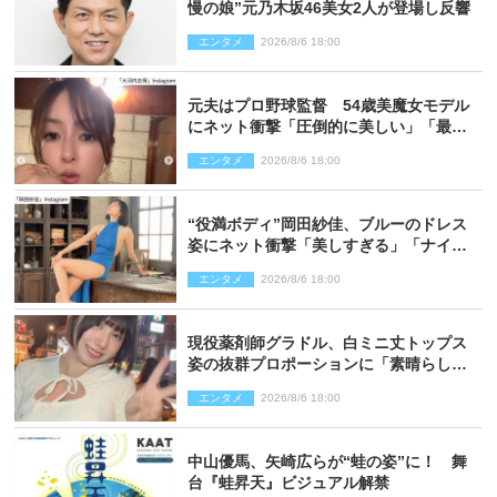
慢の娘”元乃木坂46美女2人が登場し反響
エンタメ
2026/8/6 18:00
元夫はプロ野球監督 54歳美魔女モデル
にネット衝撃「圧倒的に美しい」「最強
クラス」「うっとり」
エンタメ
2026/8/6 18:00
“役満ボディ”岡田紗佳、ブルーのドレス
姿にネット衝撃「美しすぎる」「ナイ
ス」
エンタメ
2026/8/6 18:00
現役薬剤師グラドル、白ミニ丈トップス
姿の抜群プロポーションに「素晴らしす
ぎる」「すっっっご！」とネット絶賛
エンタメ
2026/8/6 18:00
中山優馬、矢崎広らが“蛙の姿”に！ 舞
台『蛙昇天』ビジュアル解禁