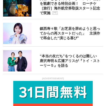
を観劇できる特別企画！ ローチケ
［旅行］海外航空券取扱スタート記念
で実施
P R
鎮西寿々歌「お芝居を辞めようと思っ
てからの再スタートだった」 主演作
で再会した“演じる喜び”
“本当の友だち”をつくるのは難しい
唐沢寿明＆広瀬アリスが『トイ・スト
ーリー５』を語る
[ADVERTISEMENT]