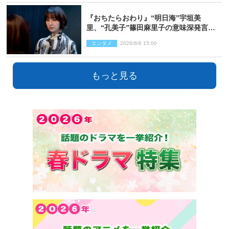
『おちたらおわり』“明日海”宇垣美
里、“孔美子”篠田麻里子の意味深発言に
絶句 ネット驚き「まさか」「意外な展
エンタメ
2026/8/6 15:00
開」
もっと見る