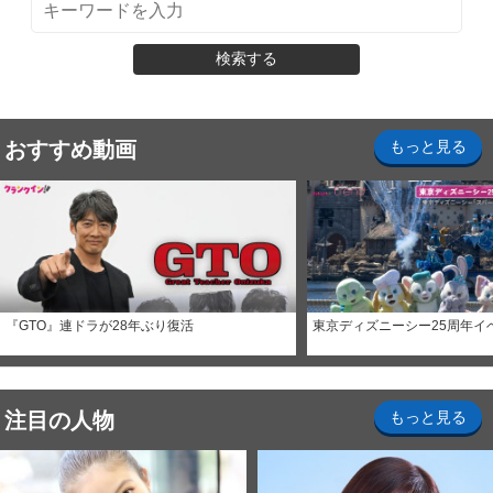
検索する
おすすめ動画
もっと見る
『GTO』連ドラが28年ぶり復活
東京ディズニーシー25周年イ
注目の人物
もっと見る