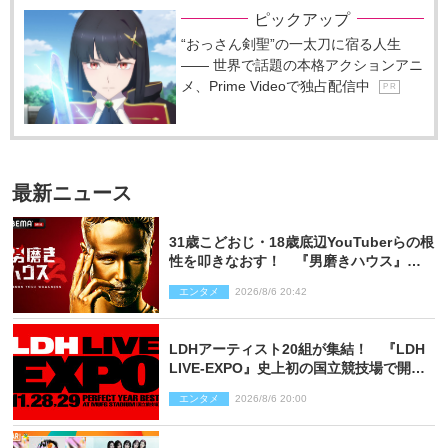
ピックアップ
“おっさん剣聖”の一太刀に宿る人生
―― 世界で話題の本格アクションアニ
メ、Prime Videoで独占配信中
P R
最新ニュース
31歳こどおじ・18歳底辺YouTuberらの根
性を叩きなおす！ 『男磨きハウス』第2
弾コーチ陣発表
エンタメ
2026/8/6 20:42
LDHアーティスト20組が集結！ 『LDH
LIVE‐EXPO』史上初の国立競技場で開催
決定
エンタメ
2026/8/6 20:00