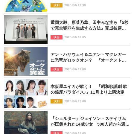
演劇
2026/8/6 17:30
重岡大毅、原菜乃華、田中みな実ら『5秒
で完全犯罪を生成する方法』完成披露に
登壇！ それぞれのAI活用術も発表
映画
2026/8/6 17:05
アン・ハサウェイ＆ユアン・マクレガー
に恐竜がロックオン？ 『オークストリ
ートの異変』新ビジュアル＆本編映像初
映画
2026/8/6 17:00
解禁
本仮屋ユイカが歌う！ 『昭和歌謡劇 歌
の銀座パラダイス♪』11月より上演決定
演劇
2026/8/6 17:00
『シェルター』ジェイソン・ステイサム
が圧倒された14歳少女 500人超から選出
された新鋭ボディ・レイ・ブレスナック
映画
2026/8/6 17:00