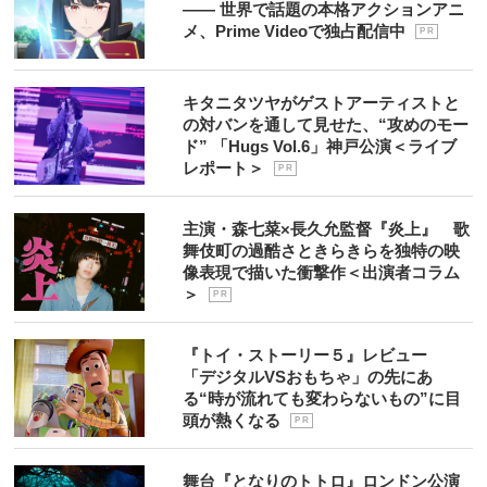
―― 世界で話題の本格アクションアニ
メ、Prime Videoで独占配信中
P R
キタニタツヤがゲストアーティストと
の対バンを通して見せた、“攻めのモー
ド” 「Hugs Vol.6」神戸公演＜ライブ
レポート＞
P R
主演・森七菜×長久允監督『炎上』 歌
舞伎町の過酷さときらきらを独特の映
像表現で描いた衝撃作＜出演者コラム
＞
P R
『トイ・ストーリー５』レビュー
「デジタルVSおもちゃ」の先にあ
る“時が流れても変わらないもの”に目
頭が熱くなる
P R
舞台『となりのトトロ』ロンドン公演