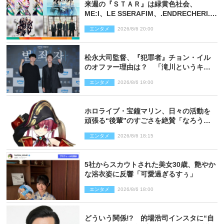
来週の『ＳＴＡＲ』は緑黄色社会、
ME:I、LE SSERAFIM、.ENDRECHERI.が
話題曲をパフォーマンス！
エンタメ
2026/8/6 20:00
松永大司監督、『犯罪者』チョン・イル
のオファー理由は？ 「滝川というキャ
ラクターに出会えたことは本当に運が良
エンタメ
2026/8/6 19:00
かった」
ホロライブ・宝鐘マリン、日々の活動を
頑張る“後輩”のすごさを絶賛「なろう系
主人公まである」
エンタメ
2026/8/6 18:15
5社からスカウトされた美女30歳、艶やか
な浴衣姿に反響「可愛過ぎるすぅ」
エンタメ
2026/8/6 18:00
どういう関係!? 的場浩司インスタに“自