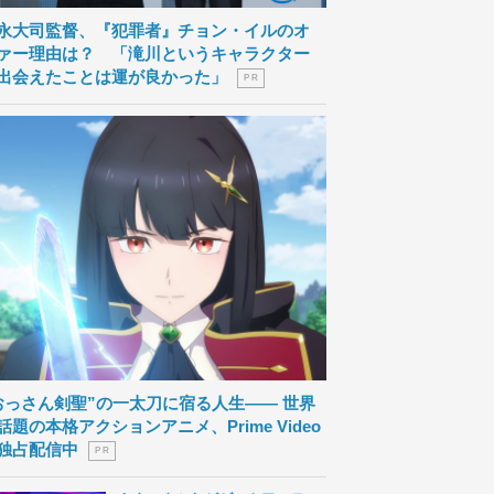
永大司監督、『犯罪者』チョン・イルのオ
ァー理由は？ 「滝川というキャラクター
出会えたことは運が良かった」
P R
おっさん剣聖”の一太刀に宿る人生―― 世界
話題の本格アクションアニメ、Prime Video
独占配信中
P R