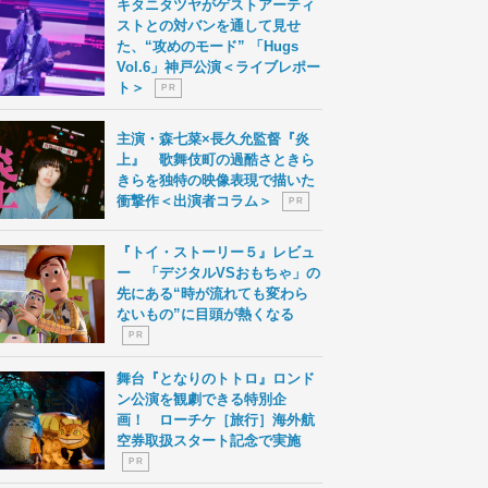
キタニタツヤがゲストアーティ
ストとの対バンを通して見せ
た、“攻めのモード” 「Hugs
Vol.6」神戸公演＜ライブレポー
ト＞
P R
主演・森七菜×長久允監督『炎
上』 歌舞伎町の過酷さときら
きらを独特の映像表現で描いた
衝撃作＜出演者コラム＞
P R
『トイ・ストーリー５』レビュ
ー 「デジタルVSおもちゃ」の
先にある“時が流れても変わら
ないもの”に目頭が熱くなる
P R
舞台『となりのトトロ』ロンド
ン公演を観劇できる特別企
画！ ローチケ［旅行］海外航
空券取扱スタート記念で実施
P R