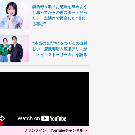
鎮西寿々歌「お芝居を辞めよう
と思ってからの再スタートだっ
た」 主演作で再会した“演じ
る喜び”
“本当の友だち”をつくるのは難
しい 唐沢寿明＆広瀬アリスが
『トイ・ストーリー５』を語る
クランクイン！ YouTubeチャンネル ＞