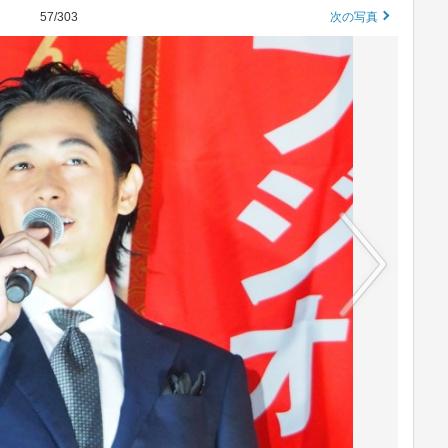
57/303
次の写真