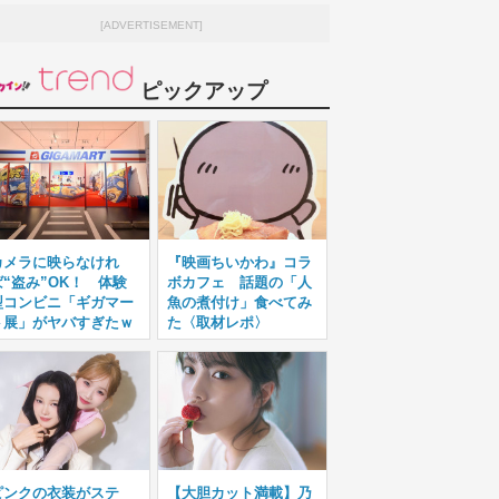
[ADVERTISEMENT]
ピックアップ
カメラに映らなけれ
『映画ちいかわ』コラ
ば“盗み”OK！ 体験
ボカフェ 話題の「人
型コンビニ「ギガマー
魚の煮付け」食べてみ
ト展」がヤバすぎたｗ
た〈取材レポ〉
ピンクの衣装がステ
【大胆カット満載】乃