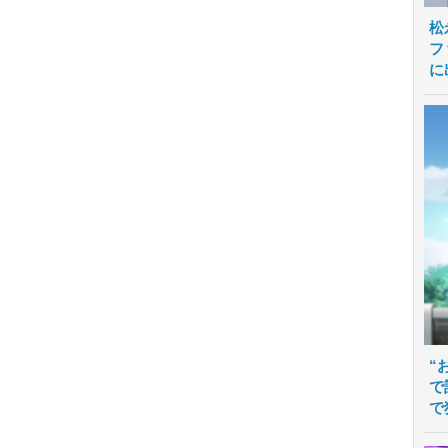
松
フ
に
“
で
で