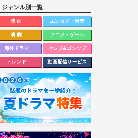
ジャンル別一覧
映画
エンタメ・音楽
演劇
アニメ・ゲーム
海外ドラマ
セレブ&ゴシップ
トレンド
動画配信サービス