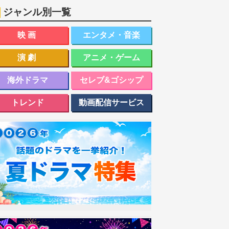
ジャンル別一覧
映画
エンタメ・音楽
演劇
アニメ・ゲーム
海外ドラマ
セレブ&ゴシップ
トレンド
動画配信サービス