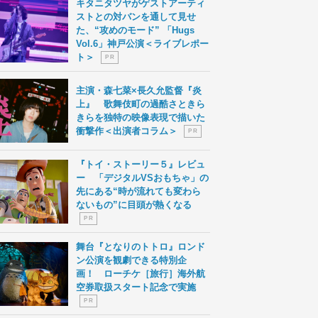
キタニタツヤがゲストアーティ
ストとの対バンを通して見せ
た、“攻めのモード” 「Hugs
Vol.6」神戸公演＜ライブレポー
ト＞
P R
主演・森七菜×長久允監督『炎
上』 歌舞伎町の過酷さときら
きらを独特の映像表現で描いた
衝撃作＜出演者コラム＞
P R
『トイ・ストーリー５』レビュ
ー 「デジタルVSおもちゃ」の
先にある“時が流れても変わら
ないもの”に目頭が熱くなる
P R
舞台『となりのトトロ』ロンド
ン公演を観劇できる特別企
画！ ローチケ［旅行］海外航
空券取扱スタート記念で実施
P R