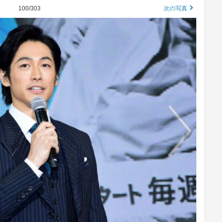
100/303
次の写真