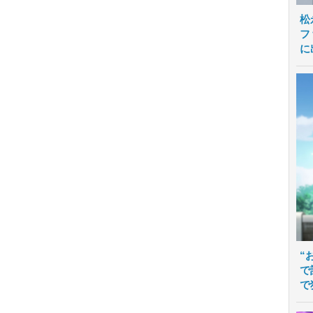
松
フ
に
“
で
で