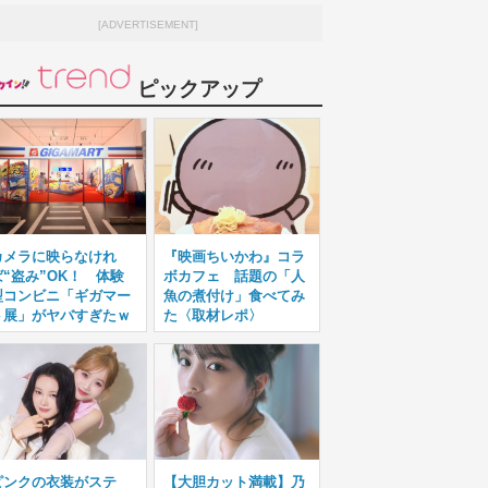
[ADVERTISEMENT]
ピックアップ
カメラに映らなけれ
『映画ちいかわ』コラ
ば“盗み”OK！ 体験
ボカフェ 話題の「人
型コンビニ「ギガマー
魚の煮付け」食べてみ
ト展」がヤバすぎたｗ
た〈取材レポ〉
ピンクの衣装がステ
【大胆カット満載】乃