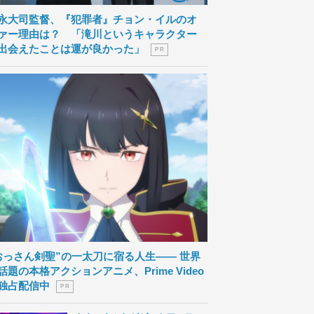
永大司監督、『犯罪者』チョン・イルのオ
ァー理由は？ 「滝川というキャラクター
出会えたことは運が良かった」
P R
おっさん剣聖”の一太刀に宿る人生―― 世界
話題の本格アクションアニメ、Prime Video
独占配信中
P R