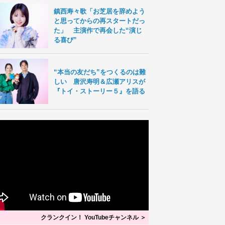
鎮西寿々歌「お芝居を辞めよう
と思ってからの再スタートだっ
た」 主演作で再会した“演じ
る喜び”
“本当の友だち”をつくるのは難
しい 唐沢寿明＆広瀬アリスが
『トイ・ストーリー５』を語る
クランクイン！ YouTubeチャンネル ＞