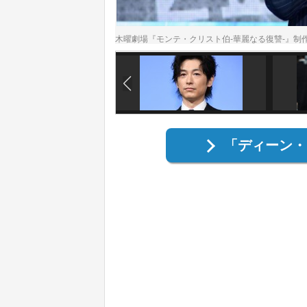
木曜劇場『モンテ・クリスト伯‐華麗なる復讐‐』
「ディーン・