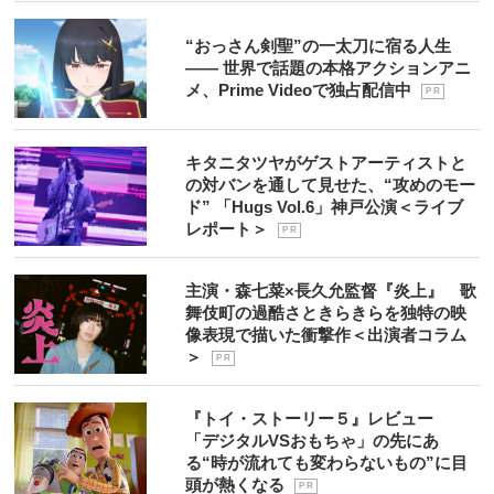
“おっさん剣聖”の一太刀に宿る人生
―― 世界で話題の本格アクションアニ
メ、Prime Videoで独占配信中
P R
キタニタツヤがゲストアーティストと
の対バンを通して見せた、“攻めのモー
ド” 「Hugs Vol.6」神戸公演＜ライブ
レポート＞
P R
主演・森七菜×長久允監督『炎上』 歌
舞伎町の過酷さときらきらを独特の映
像表現で描いた衝撃作＜出演者コラム
＞
P R
『トイ・ストーリー５』レビュー
「デジタルVSおもちゃ」の先にあ
る“時が流れても変わらないもの”に目
頭が熱くなる
P R