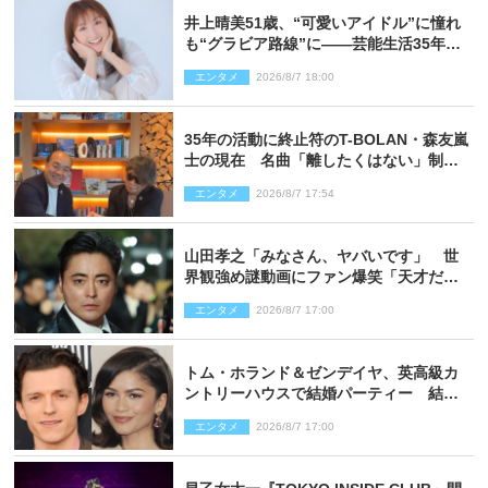
井上晴美51歳、“可愛いアイドル”に憧れ
も“グラビア路線”に――芸能生活35年を
赤裸々に語る 27年ぶりに写真集発売
エンタメ
2026/8/7 18:00
35年の活動に終止符のT-BOLAN・森友嵐
士の現在 名曲「離したくはない」制作
秘話も
エンタメ
2026/8/7 17:54
山田孝之「みなさん、ヤバいです」 世
界観強め謎動画にファン爆笑「天才だ
わ」
エンタメ
2026/8/7 17:00
トム・ホランド＆ゼンデイヤ、英高級カ
ントリーハウスで結婚パーティー 結婚
指輪を身に着けたトムも初キャッチ
エンタメ
2026/8/7 17:00