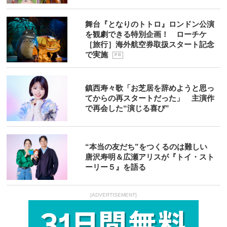
舞台『となりのトトロ』ロンドン公演
を観劇できる特別企画！ ローチケ
［旅行］海外航空券取扱スタート記念
で実施
P R
鎮西寿々歌「お芝居を辞めようと思っ
てからの再スタートだった」 主演作
で再会した“演じる喜び”
“本当の友だち”をつくるのは難しい
唐沢寿明＆広瀬アリスが『トイ・スト
ーリー５』を語る
[ADVERTISEMENT]