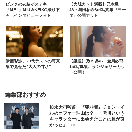
ピンクの衣装がステキ！
【大胆カット満載】乃木坂
「ME:I」MIU＆KEIKO撮り下
46・与田祐希3rd写真集『ヨー
ろしインタビューフォト
ダ』公開カット
伊藤彩沙、20代ラストの写真
【話題】乃木坂46・金川紗耶
集で見せた“大人の甘さ”
1st写真集、ランジェリーカッ
ト公開！
編集部おすすめ
松永大司監督、『犯罪者』チョン・イ
ルのオファー理由は？ 「滝川という
キャラクターに出会えたことは運が良
かった」
P R