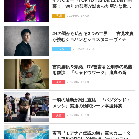
早乙女太一『TOKYO INSIDE CLUB』開
幕！ 30年の芸歴が詰まった新たな世界
観
演劇
2026/8/7 17:00
24の調から広がる2つの世界――吉見友貴
が挑むショパンとショスタコーヴィチ
エンタメ
2026/8/7 17:00
吉岡里帆＆奈緒、DV被害者と刑事の葛藤
を熱演 『シャドウワーク』迫真の新場
面写真公開
映画
2026/8/7 17:00
一瞬の油断が死に直結…『バグダッド・
メッシ』緊迫の検問シーン本編解禁 監
督メッセージも到着
映画
2026/8/7 16:50
実写『モアナと伝説の海』巨大カニ・タ
マトア役のROLLYが歌うゴージャスな劇