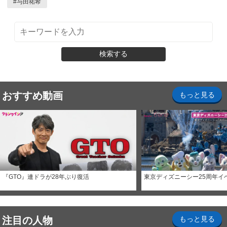
#
与田祐希
検索する
おすすめ動画
もっと見る
『GTO』連ドラが28年ぶり復活
東京ディズニーシー25周年イ
注目の人物
もっと見る