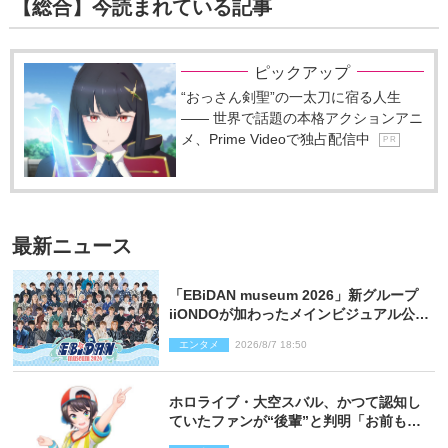
【総合】今読まれている記事
ピックアップ
“おっさん剣聖”の一太刀に宿る人生
―― 世界で話題の本格アクションアニ
メ、Prime Videoで独占配信中
P R
最新ニュース
「EBiDAN museum 2026」新グループ
iiONDOが加わったメインビジュアル公
開！ 開催記念グッズラインナップも
エンタメ
2026/8/7 18:50
ホロライブ・大空スバル、かつて認知し
ていたファンが“後輩”と判明「お前もし
かしてあのときの？」