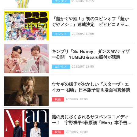
エンタメ
2026/8/7 18:15
『超かぐや姫！』初のスピンオフ『超か
ぐやメシ！』連載決定 ビビビコミック
創刊で31作品一挙公開
エンタメ
2026/8/7 18:05
キンプリ「So Honey」ダンスMVティザ
ー公開 YUMEKI＆caru振付が話題
エンタメ
2026/8/7 18:00
ウサギの様子がおかしい『スターヴ・エ
イカー 召喚』日本版予告＆場面写真解禁
映画
2026/8/7 18:00
謎の男に尽くされるサスペンスコメディ
ー！ 宇野祥平×萩原護『Man』本予告＆
新ビジュアル解禁
映画
2026/8/7 18:00