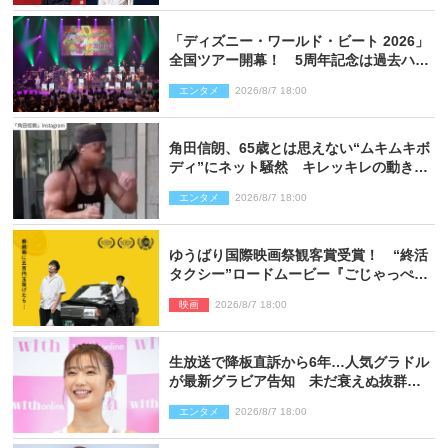
「ディズニー・ワールド・ビート 2026」
全国ツアー開幕！ 5周年記念は過去ハイ
ライト＆クルーズ旅を大満喫！【潜入レ
エンタメ
2026/8/7 18:00
ポート】
角田信朗、65歳とは思えない“ムキムキボ
ディ”にネット騒然 キレッキレの動きを
披露
エンタメ
2026/8/7 18:00
ゆうばり国際映画祭観客賞受賞！ “終活
タクシー”ロードムービー『ごじゃっぺタ
クシー』10月公開＆予告解禁
映画
2026/8/7 18:00
生放送で降板直訴から6年…人気グラドル
が最新グラビア告知 未だ衰えぬ抜群ス
タイルに反響
エンタメ
2026/8/7 18:00