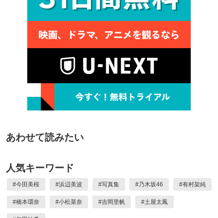
あわせて読みたい
人気キーワード
#
今田美桜
#
浜辺美波
#
写真集
#
乃木坂46
#
有村架純
#
橋本環奈
#
小松菜奈
#
吉岡里帆
#
土屋太鳳