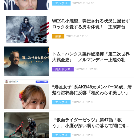
エンタメ
2026/8/8 14:00
WEST.小瀧望、弾圧される状況に屈せず
ロックを愛する男を体現！ 主演舞台
『ロックンロール』ビジュアル解禁
演劇
2026/8/8 12:00
トム・ハンクス製作総指揮『第二次世界
大戦全史』 ノルマンディー上陸の壮絶
な戦場を収めた特別映像解禁
海外ドラマ
2026/8/8 12:00
“港区女子”系AKB48元メンバー38歳、清
楚な浴衣姿に反響「相変わらず美しい」
エンタメ
2026/8/8 12:00
『仮面ライダーゼッツ』第47話「救
う」、小鷹が深い眠りに落ちて闇に消え
る…？
エンタメ
2026/8/8 12:00