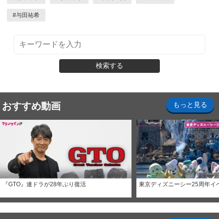
#
与田祐希
検索する
おすすめ動画
もっと見る
『GTO』連ドラが28年ぶり復活
東京ディズニーシー25周年イ