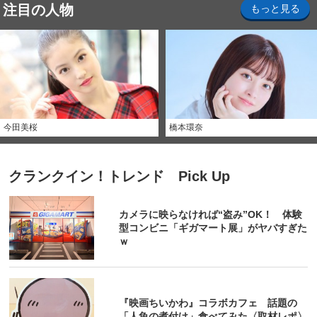
注目の人物
もっと見る
今田美桜
橋本環奈
クランクイン！トレンド Pick Up
カメラに映らなければ“盗み”OK！ 体験
型コンビニ「ギガマート展」がヤバすぎた
ｗ
『映画ちいかわ』コラボカフェ 話題の
「人魚の煮付け」食べてみた〈取材レポ〉