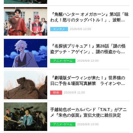
『角醒ハンター オメガホーン』第3話「味
わえ！怒りのタッグバトル！」、波斬の
ギリコがハンターバトルを挑んできた！
エンタメ
2026/8/8 12:00
『名探偵プリキュア！』第28話「謎の怪
盗デッチ・アゲイン」、謎の怪盗から不
思議な予告状が届く
アニメ･ゲーム
2026/8/8 12:00
『劇場版ダーウィンが来た！』世界猫の
日に予告＆場面写真解禁 ライオンやマ
ヌルネコの赤ちゃんが大集合
映画
2026/8/8 11:00
手越祐也ボーカルバンド「T.N.T」がアニ
メ『朱色の仮面』宣伝大使に就任決定
アニメ･ゲーム
2026/8/8 10:00