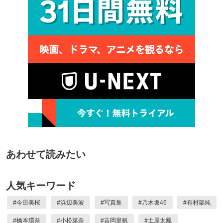
あわせて読みたい
人気キーワード
#
今田美桜
#
浜辺美波
#
写真集
#
乃木坂46
#
有村架純
#
橋本環奈
#
小松菜奈
#
吉岡里帆
#
土屋太鳳