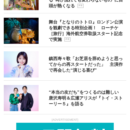
頭が熱くなる
P R
舞台『となりのトトロ』ロンドン公演
を観劇できる特別企画！ ローチケ
［旅行］海外航空券取扱スタート記念
で実施
P R
鎮西寿々歌「お芝居を辞めようと思っ
てからの再スタートだった」 主演作
で再会した“演じる喜び”
“本当の友だち”をつくるのは難しい
唐沢寿明＆広瀬アリスが『トイ・スト
ーリー５』を語る
[ADVERTISEMENT]