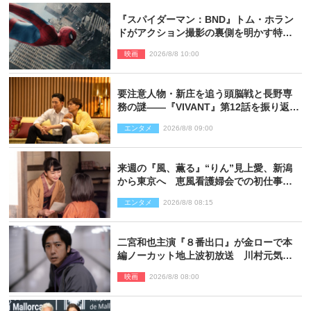
『スパイダーマン：BND』トム・ホラン
ドがアクション撮影の裏側を明かす特別
映像解禁
映画
2026/8/8 10:00
要注意人物・新庄を追う頭脳戦と長野専
務の謎――『VIVANT』第12話を振り返
る！
エンタメ
2026/8/8 09:00
来週の『風、薫る』“りん”見上愛、新潟
から東京へ 恵風看護婦会での初仕事に
向かう
エンタメ
2026/8/8 08:15
二宮和也主演『８番出口』が金ローで本
編ノーカット地上波初放送 川村元気監
督＆二宮コメント到着
映画
2026/8/8 08:00