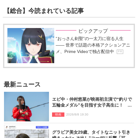
【総合】今読まれている記事
ピックアップ
“おっさん剣聖”の一太刀に宿る人生
―― 世界で話題の本格アクションアニ
メ、Prime Videoで独占配信中
P R
最新ニュース
エビ中・仲村悠菜が映画初主演で“釣りで
五輪金メダル”を目指す女子高生に！ 映
画『つりこまち』今秋公開
映画
2026/8/8 19:30
グラビア美女29歳、タイトなニット引き