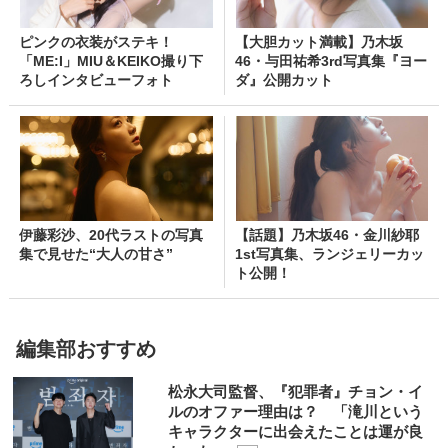
ピンクの衣装がステキ！
【大胆カット満載】乃木坂
「ME:I」MIU＆KEIKO撮り下
46・与田祐希3rd写真集『ヨー
ろしインタビューフォト
ダ』公開カット
伊藤彩沙、20代ラストの写真
【話題】乃木坂46・金川紗耶
集で見せた“大人の甘さ”
1st写真集、ランジェリーカッ
ト公開！
編集部おすすめ
松永大司監督、『犯罪者』チョン・イ
ルのオファー理由は？ 「滝川という
キャラクターに出会えたことは運が良