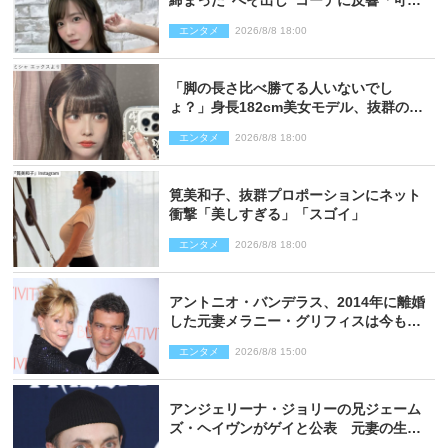
締まった“へそ出し”コーデに反響「可愛
い過ぎる」
エンタメ
2026/8/8 18:00
「脚の長さ比べ勝てる人いないでし
ょ？」身長182cm美女モデル、抜群のプ
ロポーションにネット衝撃
エンタメ
2026/8/8 18:00
筧美和子、抜群プロポーションにネット
衝撃「美しすぎる」「スゴイ」
エンタメ
2026/8/8 18:00
アントニオ・バンデラス、2014年に離婚
した元妻メラニー・グリフィスは今も
「親友の一人」
エンタメ
2026/8/8 15:00
アンジェリーナ・ジョリーの兄ジェーム
ズ・ヘイヴンがゲイと公表 元妻の生配
信で明らかに