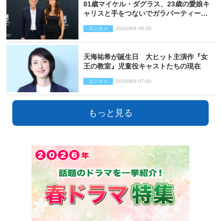
81歳マイケル・ダグラス、23歳の愛娘キ
ャリスと手をつないでガラパーティーに
来場
エンタメ
2026/8/8 08:00
天海祐希が誕生日 大ヒット主演作『女
王の教室』児童役キャストたちの現在
エンタメ
2026/8/8 07:00
もっと見る