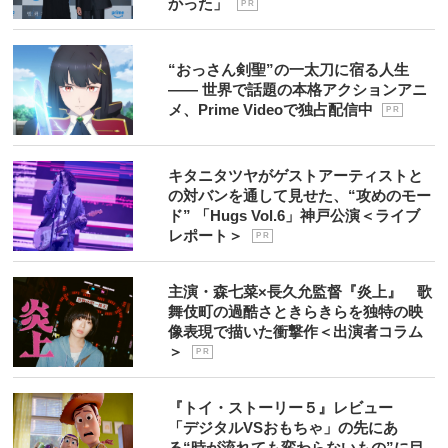
かった」
P R
“おっさん剣聖”の一太刀に宿る人生
―― 世界で話題の本格アクションアニ
メ、Prime Videoで独占配信中
P R
キタニタツヤがゲストアーティストと
の対バンを通して見せた、“攻めのモー
ド” 「Hugs Vol.6」神戸公演＜ライブ
レポート＞
P R
主演・森七菜×長久允監督『炎上』 歌
舞伎町の過酷さときらきらを独特の映
像表現で描いた衝撃作＜出演者コラム
＞
P R
『トイ・ストーリー５』レビュー
「デジタルVSおもちゃ」の先にあ
る“時が流れても変わらないもの”に目